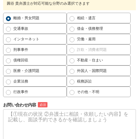
圓谷 貴弁護士が対応可能な分野のみ選択できます
離婚・男女問題
相続・遺言
交通事故
借金・債務整理
インターネット
労働・雇用
刑事事件
詐欺・消費者問題
債権回収
不動産・住まい
医療・介護問題
外国人・国際問題
企業法務
税務訴訟
行政事件
その他・不明
お問い合わせ内容
必須