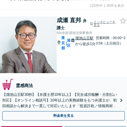
125件中 1-30件を表示
成瀬 直邦
弁
インタビューを
見る
護士
NN赤坂溜池法律事務所
東
溜池山王駅
営業時間：00:00~2
港
京
|
3:59（土日祝日）
から徒歩1分
区
都
霊感商法
【溜池山王駅30秒】【弁護士歴10年以上】【完全成功報酬・分割払い
対応】【オンライン相談可】10年以上の実務経験をもつ弁護士が、初
回相談から解決まで一貫して対応いたします「投資詐欺／情報商材詐
欺／架空請求／出会い系詐欺など」【休日夜間対応】
料金表を見る