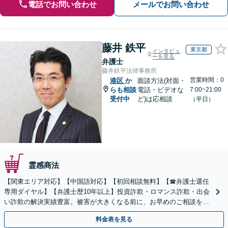
電話でお問い合わせ
メールでお問い合わせ
藤井 鉄平
東京都
インタビュ
ーを見る
弁護士
藤井鉄平法律事務所
営業時間：0
港区
か
面談方法(対面・
らも相談
電話・ビデオな
7:00~21:00
受付中
ど)は応相談
（平日）
霊感商法
【関東エリア対応】【中国語対応】【初回相談無料】【☎︎弁護士選任
専用ダイヤル】【弁護士歴10年以上】投資詐欺・ロマンス詐欺・出会
い詐欺の解決実績豊富。被害が大きくなる前に、お早めのご相談を。
セカンドオピニオン・オンラインの対応も可能
料金表を見る