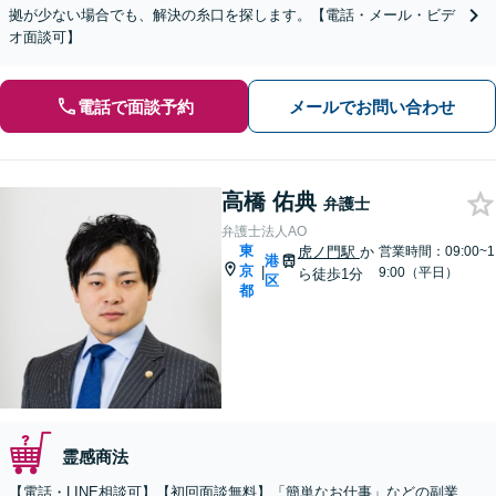
拠が少ない場合でも、解決の糸口を探します。【電話・メール・ビデ
オ面談可】
電話で面談予約
メールでお問い合わせ
高橋 佑典
弁護士
弁護士法人AO
東
虎ノ門駅
か
営業時間：09:00~1
港
京
|
9:00（平日）
ら徒歩1分
区
都
霊感商法
【電話・LINE相談可】【初回面談無料】「簡単なお仕事」などの副業