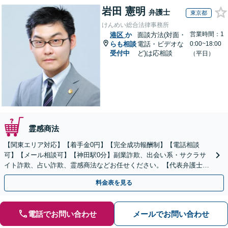
岩田 憲明
弁護士
東京都
けんめい総合法律事務所
営業時間：1
港区
か
面談方法(対面・
らも相談
電話・ビデオな
0:00~18:00
受付中
ど)は応相談
（平日）
霊感商法
【関東エリア対応】【着手金0円】【完全成功報酬制】【電話相談
可】【メール相談可】【神田駅0分】副業詐欺、出会い系・サクラサ
イト詐欺、占い詐欺、霊感商法などお任せください。【代表弁護士が
対応】
料金表を見る
電話でお問い合わせ
メールでお問い合わせ