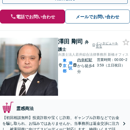
電話でお問い合わせ
メールでお問い合わせ
澤田 剛司
弁
インタビューを
見る
護士
弁護士法人若井綜合法律事務所 新橋オフィス
内幸町駅
営業時間：00:00~2
東
港
3:59（土日祝日）
京
から徒歩4
|
区
都
分
霊感商法
【初回相談無料】投資詐欺や宝くじ詐欺、ギャンブル詐欺などでお金
を騙し取られ、お悩みではありませんか。当事務所は返金交渉に注力
し、被害回復に向けてスピーディーに対応します。納得いくまで話し