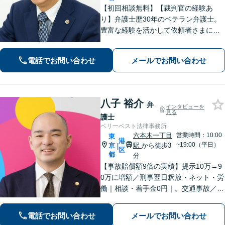
【初回相談無料】【裁判官の経験あ
り】弁護士歴30年のベテラン弁護士。
豊富な経験を活かして依頼者さまにご
安心いただけるよう努めます。借金・
債務整理に強みあり。お気持ちに寄り
電話でお問い合わせ
メールでお問い合わせ
添い親身になって対応します。【夜
間・休日相談可能】【24時間365日受
付】
八子 裕介
弁
インタビューを
見る
護士
ベリーベスト法律事務所
六本木一丁目
営業時間：10:00
東
港
~19:00（平日）
京
駅
から徒歩3
|
区
都
分
【事故賠償額9倍の実績】提示10万→9
0万に増額／刑事翌日釈放・ネット・労
働｜相談・着手金0円｜。交通事故／労
働／刑事事件／離婚／ネットトラブル
など、幅広い法律トラブルに対応。ひ
電話でお問い合わせ
メールでお問い合わせ
とりで抱え込まずお気軽にご相談くだ