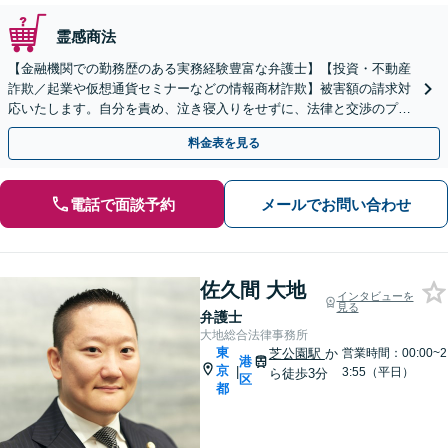
霊感商法
【金融機関での勤務歴のある実務経験豊富な弁護士】【投資・不動産
詐欺／起業や仮想通貨セミナーなどの情報商材詐欺】被害額の請求対
応いたします。自分を責め、泣き寝入りをせずに、法律と交渉のプロ
にまずはご相談ください。【表参道駅から徒歩3分】
料金表を見る
電話で面談予約
メールでお問い合わせ
佐久間 大地
インタビューを
見る
弁護士
大地総合法律事務所
東
芝公園駅
か
営業時間：00:00~2
港
京
|
3:55（平日）
ら徒歩3分
区
都