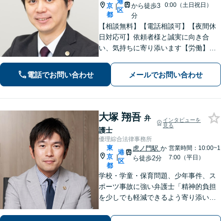
港
0:00（土日祝日）
京
から徒歩3
|
区
都
分
【相談無料】【電話相談可】【夜間休
日対応可】依頼者様と誠実に向き合
い、気持ちに寄り添います【労働】残
業代や不当解雇の豊富な解決実績を強
みにより良い解決を提案します【離
電話でお問い合わせ
メールでお問い合わせ
婚・男女問題】不貞慰謝料、離婚、貞
操権侵害の解決実績が多数あります
【神谷町駅3分】
大塚 翔吾
弁
インタビューを
見る
護士
優理綜合法律事務所
東
虎ノ門駅
か
営業時間：10:00~1
港
京
|
7:00（平日）
ら徒歩2分
区
都
学校・学童・保育問題、少年事件、ス
ポーツ事故に強い弁護士「精神的負担
を少しでも軽減できるよう寄り添いな
がら、最良な解決策へと導きます」そ
の他、離婚問題、相続紛争にも対応！