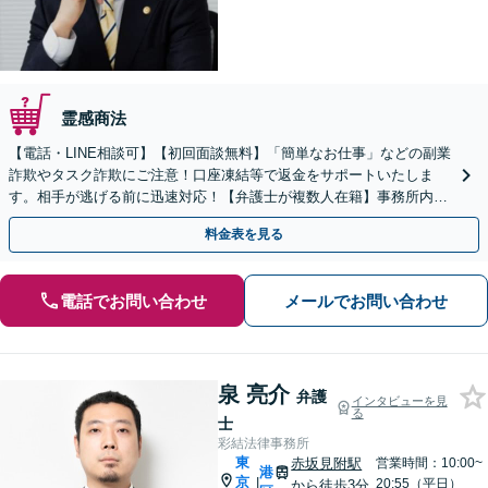
霊感商法
【電話・LINE相談可】【初回面談無料】「簡単なお仕事」などの副業
詐欺やタスク詐欺にご注意！口座凍結等で返金をサポートいたしま
す。相手が逃げる前に迅速対応！【弁護士が複数人在籍】事務所内で
連携し問題解決へ【休日・夜間面談可】【虎ノ門駅1分】
料金表を見る
電話でお問い合わせ
メールでお問い合わせ
泉 亮介
弁護
インタビューを見
る
士
彩結法律事務所
東
赤坂見附駅
営業時間：10:00~
港
京
|
20:55（平日）
から徒歩3分