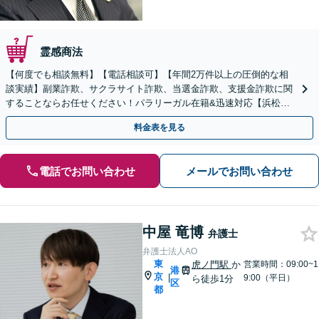
霊感商法
【何度でも相談無料】【電話相談可】【年間2万件以上の圧倒的な相
談実績】副業詐欺、サクラサイト詐欺、当選金詐欺、支援金詐欺に関
することならお任せください！パラリーガル在籍&迅速対応【浜松町
駅1分】※結婚詐欺・ロマンス詐欺に関するご相談はお断り
料金表を見る
電話でお問い合わせ
メールでお問い合わせ
中屋 竜博
弁護士
弁護士法人AO
東
虎ノ門駅
か
営業時間：09:00~1
港
京
|
9:00（平日）
ら徒歩1分
区
都