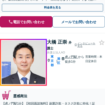
合って方針を決めるため安心です。【LINE対応】
料金表を見る
電話でお問い合わせ
メールでお問い合わせ
大橋 正崇
弁
インタビューを
見る
護士
弁護士法人AO
東
虎ノ門駅
から
営業時間：本
港
京
|
日定休日
徒歩1分
区
都
霊感商法
【虎ノ門駅1分】【初回面談無料】副業詐欺・タスク詐欺に特化！証