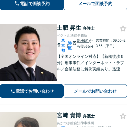
電話で面談予約
メールで面談予約
【平日夜間面談】【完全個室】【虎ノ
門駅、虎ノ門ヒルズ駅3分】
土肥 昇生
弁護士
ベクトル法律事務所
東
新橋駅
か
営業時間：09:00~2
港
京
|
3:55（平日）
ら徒歩5分
区
都
【全国オンライン対応】【新橋徒歩５
分】刑事事件／インターネットトラブ
ル／企業法務に解決実績あり。迅速な
対応と丁寧なコミュニケーション、オ
ンラインやLINE利用など柔軟な体制
で、納得感の高い解決を目指します。
電話でお問い合わせ
メールでお問い合わせ
お困りごとはまずはご相談ください
宮﨑 貴博
弁護士
あかつき総合法律事務所