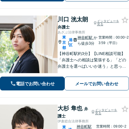
さい。
川口 洸太朗
インタビューを
見る
弁護士
あざぶ法律事務所
東
神谷町駅
か
営業時間：00:00~2
港
京
|
3:59（平日）
ら徒歩3分
区
都
【神谷町駅約3分】【LINE相談可能】
「弁護士への相談は緊張する」「どの
弁護士を選べばいいか迷う」と思って
いませんか？ まずは「弁護士こうたろ
す」のYouTubeチャンネルを是非ご覧
電話でお問い合わせ
メールでお問い合わせ
ください！ 不倫慰謝料請求・養育費請
求に強い！【初回相談無料】
大杉 隼也
弁
インタビューを
見る
護士
伊倉総合法律事務所
神谷町駅
営業時間：09:00~2
東