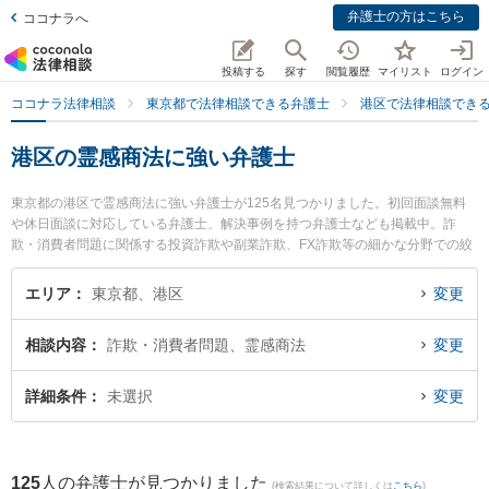
弁護士の方はこちら
ココナラへ
投稿する
探す
閲覧履歴
マイリスト
ログイン
ココナラ法律相談
東京都で法律相談できる弁護士
港区で法律相談でき
港区の霊感商法に強い弁護士
東京都の港区で霊感商法に強い弁護士が125名見つかりました。初回面談無料
や休日面談に対応している弁護士、解決事例を持つ弁護士なども掲載中。詐
欺・消費者問題に関係する投資詐欺や副業詐欺、FX詐欺等の細かな分野での絞
り込み検索もでき便利です。特にNN赤坂溜池法律事務所の成瀬 直邦弁護士や
麹町創和法律事務所の増田 拓真弁護士、弁護士法人若井綜合法律事務所 新橋オ
エリア
東京都、港区
変更
フィスの澤田 剛司弁護士のプロフィール情報や弁護士費用、強みなどが注目さ
れています。『港区で土日や夜間に発生した霊感商法のトラブルを今すぐに弁
相談内容
詐欺・消費者問題、霊感商法
変更
護士に相談したい』『霊感商法のトラブル解決の実績豊富な近くの弁護士を検
索したい』『初回相談無料で霊感商法を法律相談できる港区内の弁護士に相談
予約したい』などでお困りの相談者さんにおすすめです。
詳細条件
未選択
変更
125
人の弁護士が見つかりました
(検索結果について詳しくは
こちら
)