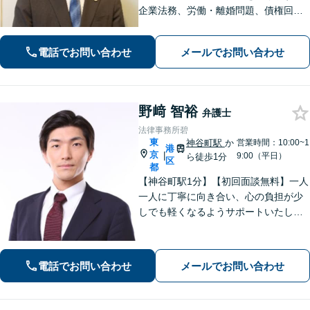
企業法務、労働・離婚問題、債権回
収、刑事事件まで幅広く対応。早めの
ご相談が解決の近道です。一人で抱え
電話でお問い合わせ
メールでお問い合わせ
込まず一緒に整理しましょう。どんな
お悩みもお気軽にお声がけください。
野﨑 智裕
弁護士
法律事務所碧
東
神谷町駅
か
営業時間：10:00~1
港
京
|
9:00（平日）
ら徒歩1分
区
都
【神谷町駅1分】【初回面談無料】一人
一人に丁寧に向き合い、心の負担が少
しでも軽くなるようサポートいたしま
す。問題の背景にも目を向け、その先
の暮らしまで見据えた支えを大切にし
ています。あなたの気持ちに寄り添い
電話でお問い合わせ
メールでお問い合わせ
ます。【電話・WEB相談も対応】