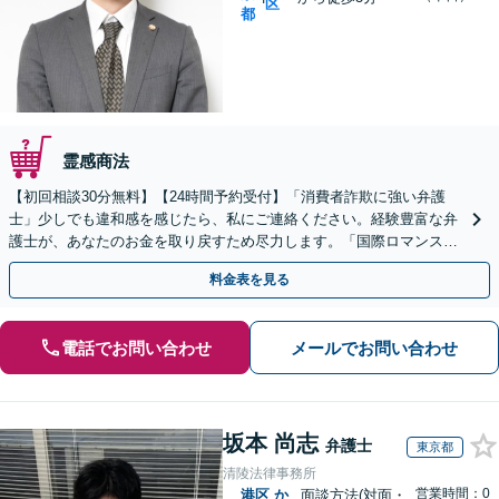
区
都
霊感商法
【初回相談30分無料】【24時間予約受付】「消費者詐欺に強い弁護
士」少しでも違和感を感じたら、私にご連絡ください。経験豊富な弁
護士が、あなたのお金を取り戻すため尽力します。「国際ロマンス詐
欺／仮想通貨・海外FX詐欺／副業・情報商材詐欺ほか」
料金表を見る
電話でお問い合わせ
メールでお問い合わせ
坂本 尚志
弁護士
東京都
清陵法律事務所
営業時間：0
港区
か
面談方法(対面・