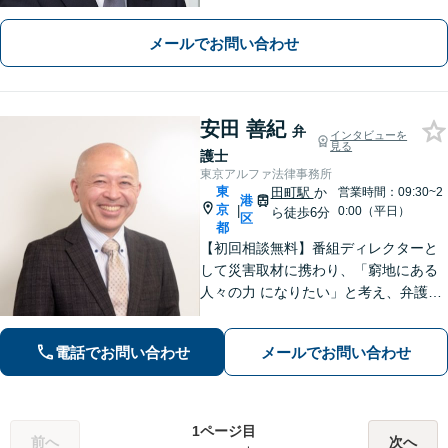
再生／知財関係も対応可【相続・遺
言】【不動産】相続や不動産の分野の
メールでお問い合わせ
経験は豊富です【夜間・休日面談応相
談】【内幸町駅4分・虎ノ門駅5分・新
橋駅7分】
安田 善紀
弁
インタビューを
見る
護士
東京アルファ法律事務所
東
田町駅
か
営業時間：09:30~2
港
京
|
0:00（平日）
ら徒歩6分
区
都
【初回相談無料】番組ディレクターと
して災害取材に携わり、「窮地にある
人々の力 になりたい」と考え、弁護士
を志しました。「依頼者の未 来を守
る」という信念は、離婚・相続等の家
電話でお問い合わせ
メールでお問い合わせ
事案件から企業法務まですべての案件
に共 通する原動力だと考えています。
1ページ目
前へ
次へ