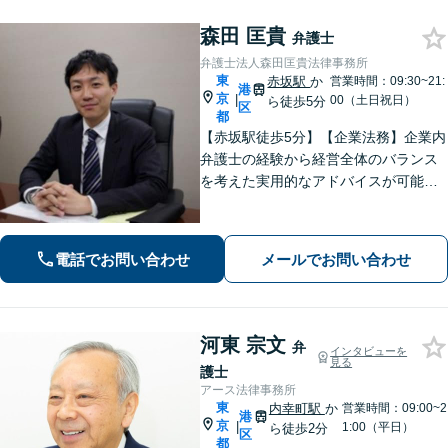
森田 匡貴
弁護士
弁護士法人森田匡貴法律事務所
東
赤坂駅
か
営業時間：09:30~21:
港
京
|
00（土日祝日）
ら徒歩5分
区
都
【赤坂駅徒歩5分】【企業法務】企業内
弁護士の経験から経営全体のバランス
を考えた実用的なアドバイスが可能で
す。【不動産】宅建士資格及び自身の
不動産投資経験を生かした実践的助言
が可能です。【債権回収】約700万円を
電話でお問い合わせ
メールでお問い合わせ
詐欺加害者から回収した事例も
河東 宗文
弁
インタビューを
見る
護士
アース法律事務所
東
内幸町駅
か
営業時間：09:00~2
港
京
|
1:00（平日）
ら徒歩2分
区
都