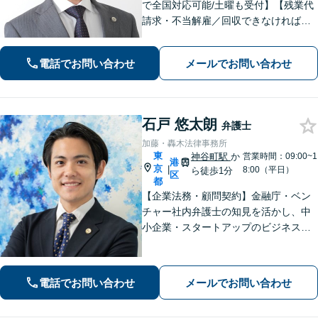
で全国対応可能/土曜も受付】【残業代
請求・不当解雇／回収できなければ報
酬0円】残業代請求の実績多数。年間の
残業代回収実績7.5億円
電話でお問い合わせ
メールでお問い合わせ
石戸 悠太朗
弁護士
加藤・轟木法律事務所
東
神谷町駅
か
営業時間：09:00~1
港
京
|
8:00（平日）
ら徒歩1分
区
都
【企業法務・顧問契約】金融庁・ベン
チャー社内弁護士の知見を活かし、中
小企業・スタートアップのビジネスを
法的側面から牽引。Fintech・ファン
ド・不動産テックなど新規事業立ち上
げ、AI・労務等の推進から紛争・不祥
電話でお問い合わせ
メールでお問い合わせ
事・当局対応まで全般サポート。