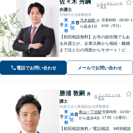
佐々木 秀綱
インタビューを
見る
弁護士
TEMPLE法律事務所
東
乃木坂駅
か
営業時間：09:00~1
港
京
|
8:00（平日）
ら徒歩1分
区
都
【初回相談無料】お寺の副住職でもあ
る弁護士が、企業法務から相続・離婚
まで法と心の両面からサポート！ビジ
ネスを共に育てる伴走者として企業様
の顧問契約も大歓迎。圧倒的な話しや
電話でお問い合わせ
メールでお問い合わせ
すさで悩みを丸ごと受け止めます。お
気軽にご相談ください【web面談対
応】
勝浦 敦嗣
弁
インタビューを
見る
護士
弁護士法人勝浦総合法律事務所
東
青山一丁目駅
営業時間：10:00~
港
京
|
17:00（土曜日）
から徒歩4分
区
都
【初回相談無料／電話相談、WEB相談