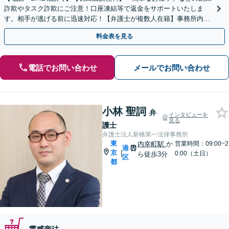
詐欺やタスク詐欺にご注意！口座凍結等で返金をサポートいたしま
す。相手が逃げる前に迅速対応！【弁護士が複数人在籍】事務所内で
連携し問題解決へ【休日・夜間面談可】【虎ノ門駅1分】
料金表を見る
電話でお問い合わせ
メールでお問い合わせ
小林 聖詞
弁
インタビューを
見る
護士
弁護士法人新橋第一法律事務所
東
内幸町駅
か
営業時間：09:00~2
港
京
|
0:00（土日）
ら徒歩3分
区
都