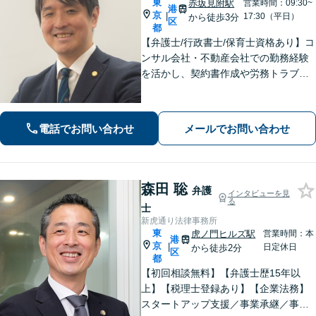
東
赤坂見附駅
営業時間：09:30~
港
京
|
17:30（平日）
から徒歩3分
区
都
【弁護士/行政書士/保育士資格あり】コ
ンサル会社・不動産会社での勤務経験
を活かし、契約書作成や労務トラブル
などの企業法務に幅広く対応します。
スポーツ法務も対応可。離婚問題で
は、資格を活かしお子さまの気持ちに
電話でお問い合わせ
メールでお問い合わせ
寄り添った解決を目指します【赤坂見
附3分】
森田 聡
弁護
インタビューを見
る
士
新虎通り法律事務所
東
虎ノ門ヒルズ駅
営業時間：本
港
京
|
日定休日
から徒歩2分
区
都
【初回相談無料】【弁護士歴15年以
上】【税理士登録あり】【企業法務】
スタートアップ支援／事業承継／事業