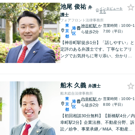
池尾 俊祐
弁
インタビューを
見る
護士
フォアフロント法律事務所
東
神谷町駅
か
営業時間：10:00~1
港
京
|
7:00（平日）
ら徒歩2分
区
都
【神谷町駅徒歩1分】「話しやすい」と
定評のある弁護士です。丁寧なヒアリ
ングでお気持ちに寄り添い、分かりや
すい説明で不安を解消します。不動
産、相続、離婚、労働問題、交通事故
など、難しい事案も諦めずにまずはご
相談ください。【web面談可能】
船木 久義
弁護士
船木総合法律事務所
東
内幸町駅
か
営業時間：10:00~1
港
京
|
8:00（平日）
ら徒歩2分
区
都
【初回相談30分無料】【新橋駅4分／内
幸町駅2分】企業法務、不動産分野、訴
訟／紛争、事業承継／M&A、不動産相