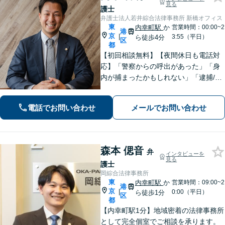
見る
護士
弁護士法人若井綜合法律事務所 新橋オフィス
東
内幸町駅
か
営業時間：00:00~2
港
京
|
3:55（平日）
ら徒歩4分
区
都
【初回相談無料】【夜間休日も電話対
応】「警察からの呼出があった」「身
内が捕まったかもしれない」「逮捕/勾
留/起訴/フェーズに応じた適切なアドバ
イス」刑事事件でお困りなら悩むより
電話でお問い合わせ
メールでお問い合わせ
も先に弁護士に相談してください！
森本 偲音
弁
インタビューを
見る
護士
岡綜合法律事務所
東
内幸町駅
か
営業時間：09:00~2
港
京
|
0:00（平日）
ら徒歩1分
区
都
【内幸町駅1分】地域密着の法律事務所
として完全個室でご相談を承ります。