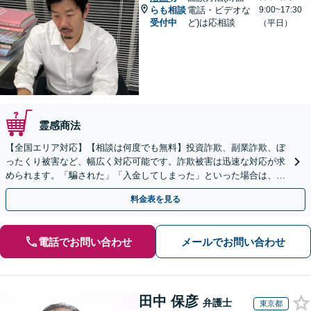
らも相談
電話・ビデオな
9:00~17:30
受付中
ど)は応相談
（平日）
霊感商法
【全国エリア対応】【相談は何度でも無料】投資詐欺、副業詐欺、ぼ
ったくり被害など、幅広く対応可能です。詐欺被害は迅速な対応が求
められます。「騙された」「入金してしまった」といった場合は、お
早めにご相談ください。【電話・メール・WEB相談可】
料金表を見る
電話でお問い合わせ
メールでお問い合わせ
田中 保彦
弁護士
東京都