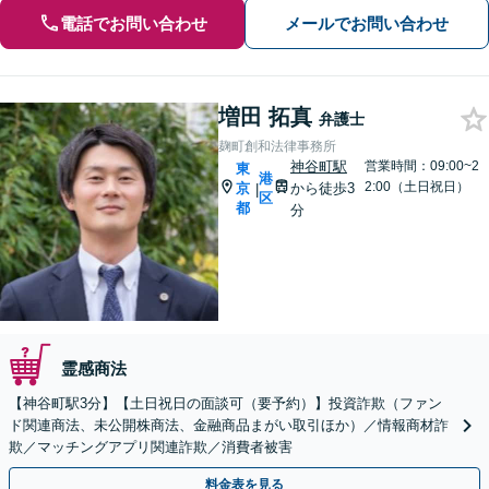
電話でお問い合わせ
メールでお問い合わせ
増田 拓真
弁護士
麹町創和法律事務所
神谷町駅
営業時間：09:00~2
東
港
2:00（土日祝日）
京
から徒歩3
|
区
都
分
霊感商法
【神谷町駅3分】【土日祝日の面談可（要予約）】投資詐欺（ファン
ド関連商法、未公開株商法、金融商品まがい取引ほか）／情報商材詐
欺／マッチングアプリ関連詐欺／消費者被害
料金表を見る