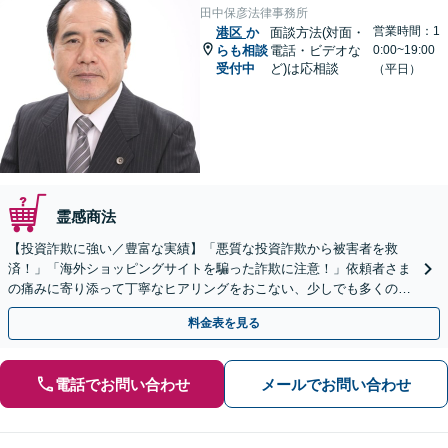
田中保彦法律事務所
営業時間：1
港区
か
面談方法(対面・
らも相談
電話・ビデオな
0:00~19:00
受付中
ど)は応相談
（平日）
霊感商法
【投資詐欺に強い／豊富な実績】「悪質な投資詐欺から被害者を救
済！」「海外ショッピングサイトを騙った詐欺に注意！」依頼者さま
の痛みに寄り添って丁寧なヒアリングをおこない、少しでも多くの返
金が得られるよう尽力します！
料金表を見る
電話でお問い合わせ
メールでお問い合わせ