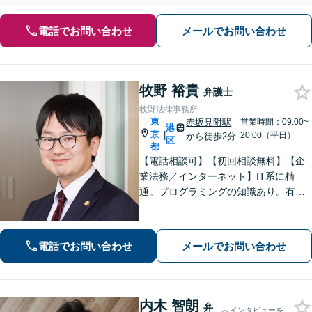
電話でお問い合わせ
メールでお問い合わせ
牧野 裕貴
弁護士
牧野法律事務所
東
赤坂見附駅
営業時間：09:00~
港
京
|
20:00（平日）
から徒歩2分
区
都
【電話相談可】【初回相談無料】【企
業法務／インターネット】IT系に精
通。プログラミングの知識あり。有事
発生時から顧問契約まで、幅広く対
応。その他、相続／債権回収／労働問
題などにも注力【夜間・休日面談可】
電話でお問い合わせ
メールでお問い合わせ
【赤坂見附駅／永田町駅2分】
内木 智朗
弁
インタビューを