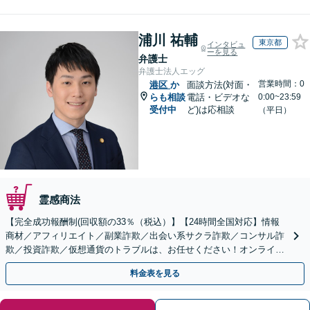
浦川 祐輔
東京都
インタビュ
ーを見る
弁護士
弁護士法人エッグ
営業時間：0
港区
か
面談方法(対面・
らも相談
電話・ビデオな
0:00~23:59
受付中
ど)は応相談
（平日）
霊感商法
【完全成功報酬制(回収額の33％（税込）】【24時間全国対応】情報
商材／アフィリエイト／副業詐欺／出会い系サクラ詐欺／コンサル詐
欺／投資詐欺／仮想通貨のトラブルは、お任せください！オンライン
のみで解決も可能！
料金表を見る