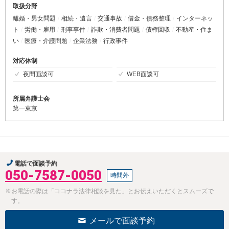
取扱分野
離婚・男女問題
相続・遺言
交通事故
借金・債務整理
インターネッ
ト
労働・雇用
刑事事件
詐欺・消費者問題
債権回収
不動産・住ま
い
医療・介護問題
企業法務
行政事件
対応体制
夜間面談可
WEB面談可
所属弁護士会
第一東京
電話で面談予約
050-7587-0050
時間外
※お電話の際は「ココナラ法律相談を見た」とお伝えいただくとスムーズで
す。
メールで面談予約