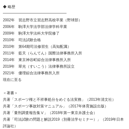
◆ 略歴
━━━━━━━━━━━━━━━━━
2002年 習志野市立習志野高校卒業（野球部）
2006年 駒澤大学法学部法律学科卒業
2009年 駒澤大学法科大学院修了
2010年 司法試験合格
2010年 第64期司法修習生（高知配属）
2011年 藍天（らんてん）国際法律事務所入所
2014年 東京神谷町綜合法律事務所入所
2019年 翠光（すいこう）法律事務所設立
2021年 優理綜合法律事務所入所
現在に至る
＜著書＞
共著「スポーツ権と不祥事処分をめぐる法実務」（2013年清文社）
共著「スポーツ事故対策マニュアル」（2017年体育施設出版）
共著「量刑調査報告集Ⅴ」（2018年第一東京弁護士会）
共著「司法試験の問題と解説2019（別冊法学セミナー）」（2019年日本
評論社）