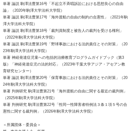
単著 論説 駒澤法曹第16号「不起立不斉唱訴訟における思想良心の自由
論」（2020年駒澤大学法科大学院）
単著 論説 駒澤法曹第17号「海外渡航の自由の制約の合憲性」（2021年駒
澤大学法科大学院）
単著 論説 駒澤法曹第18号「裁判員制度と被告人の裁判を受ける権利」
（2022年駒澤大学法科大学院）
単著 論説 駒澤法曹第19号「野球事故における法的責任とその対策」（20
23年駒澤大学法科大学院）
単著 神経発達症児童への包括的治療教育プログラムガイドブック（第3
版）「神経発達症児の法的対応」（2023年千葉大学アジア・アセアン教
育研究センター）
単著 論説 駒澤法曹第20号「保育事故における法的責任とその対策」（20
24年駒澤大学法科大学院）
単著 判例研究 駒澤法曹第21号「海外渡航の自由に関する最近の裁判例」
（2025年駒澤大学法科大学院）
単著 判例研究 駒澤法曹第22号「性同一性障害者特例法３条１項５号の合
憲性に関する裁判例」（2026年駒澤大学法科大学院）
＜所属団体・委員会＞