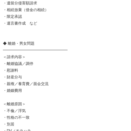
・遺留分侵害額請求
・相続放棄（借金の相続）
・限定承認
・遺言書作成 など
◆ 離婚・男女問題
━━━━━━━━━━━━━━━━━
＜請求内容＞
・離婚協議／調停
・慰謝料
・財産分与
・親権／養育費／面会交流
・婚姻費用
＜離婚原因＞
・不倫／浮気
・性格の不一致
・別居
・DV／モラハラ