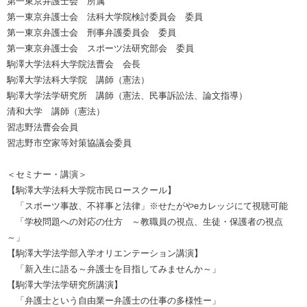
第一東京弁護士会 所属
第一東京弁護士会 法科大学院検討委員会 委員
第一東京弁護士会 刑事弁護委員会 委員
第一東京弁護士会 スポーツ法研究部会 委員
駒澤大学法科大学院法曹会 会長
駒澤大学法科大学院 講師（憲法）
駒澤大学法学研究所 講師（憲法、民事訴訟法、論文指導）
清和大学 講師（憲法）
習志野法曹会会員
習志野市空家等対策協議会委員
＜セミナー・講演＞
【駒澤大学法科大学院市民ロースクール】
「スポーツ事故、不祥事と法律」※せたがやeカレッジにて視聴可能
「学校問題への対応の仕方 ～教職員の視点、生徒・保護者の視点
～」
【駒澤大学法学部入学オリエンテーション講演】
「新入生に語る～弁護士を目指してみませんか～」
【駒澤大学法学研究所講演】
「弁護士という自由業ー弁護士の仕事の多様性ー」