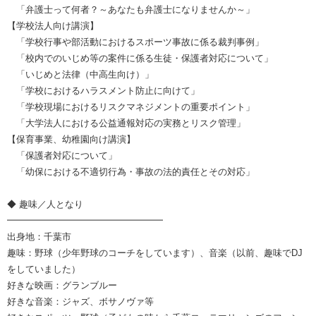
「弁護士って何者？～あなたも弁護士になりませんか～」
【学校法人向け講演】
「学校行事や部活動におけるスポーツ事故に係る裁判事例」
「校内でのいじめ等の案件に係る生徒・保護者対応について」
「いじめと法律（中高生向け）」
「学校におけるハラスメント防止に向けて」
「学校現場におけるリスクマネジメントの重要ポイント」
「大学法人における公益通報対応の実務とリスク管理」
【保育事業、幼稚園向け講演】
「保護者対応について」
「幼保における不適切行為・事故の法的責任とその対応」
◆ 趣味／人となり
━━━━━━━━━━━━━━━━━
出身地：千葉市
趣味：野球（少年野球のコーチをしています）、音楽（以前、趣味でDJ
をしていました）
好きな映画：グランブルー
好きな音楽：ジャズ、ボサノヴァ等