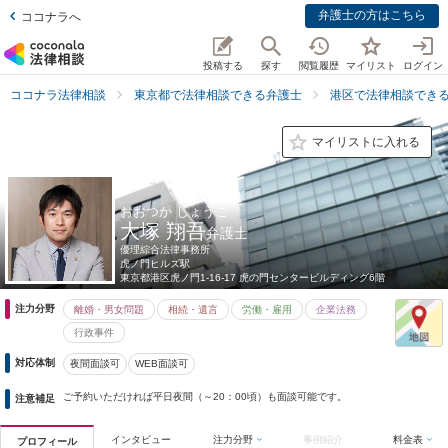
弁護士の方はこちら
ココナラへ
投稿する
探す
閲覧履歴
マイリスト
ログイン
ココナラ法律相談
東京都で法律相談できる弁護士
港区で法律相談でき
マイリストに入れる
おおつか しょうご
大塚 翔吾
弁護士
優理綜合法律事務所
虎ノ門ヒルズ駅
東京都
港区虎ノ門1-16-17 虎の門センタービルディング6階
注力分野
離婚・男女問題
相続・遺言
労働・雇用
企業法務
行政事件
対応体制
夜間面談可
WEB面談可
ご予約いただければ平日夜間（～20：00頃）も面談可能です。
注意補足
インタビュー
注力分野
事例紹介
料金表
プロフィール