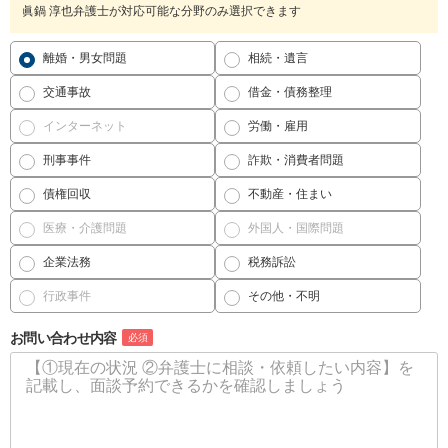
眞鍋 淳也弁護士が対応可能な分野のみ選択できます
離婚・男女問題
相続・遺言
交通事故
借金・債務整理
インターネット
労働・雇用
刑事事件
詐欺・消費者問題
債権回収
不動産・住まい
医療・介護問題
外国人・国際問題
企業法務
税務訴訟
行政事件
その他・不明
お問い合わせ内容
必須