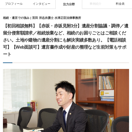
プロフィール
インタビュー
事例紹介
料金表
注力分野
相続・遺言での強み | 宮田 洋志弁護士 水津正臣法律事務所
【初回相談無料】【赤坂・赤坂見附3分】遺産分割協議・調停／遺
留分侵害額請求／相続放棄など、相続のお困りごとはご相談くだ
さい。土地や建物の遺産分割にも解決実績多数あり。【電話相談
可】【Web面談可】遺言書作成や財産の整理など生前対策もサポ
ート