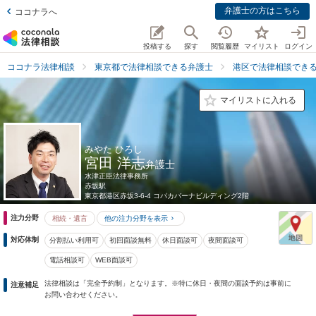
弁護士の方はこちら
ココナラへ
投稿する
探す
閲覧履歴
マイリスト
ログイン
ココナラ法律相談
東京都で法律相談できる弁護士
港区で法律相談でき
マイリストに入れる
みやた ひろし
宮田 洋志
弁護士
水津正臣法律事務所
赤坂駅
東京都
港区赤坂3-6-4 コパカバーナビルディング2階
注力分野
相続・遺言
他の注力分野を表示
対応体制
分割払い利用可
初回面談無料
休日面談可
夜間面談可
電話相談可
WEB面談可
法律相談は「完全予約制」となります。※特に休日・夜間の面談予約は事前に
注意補足
お問い合わせください。