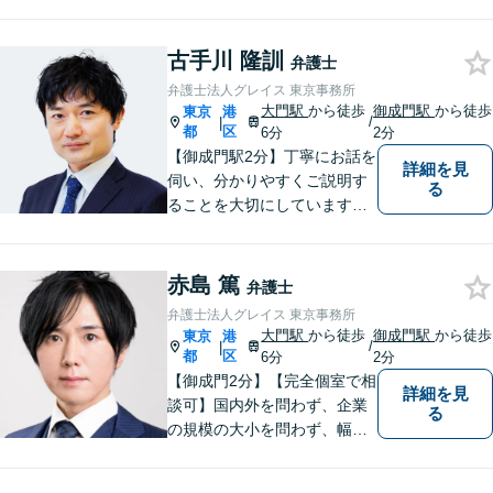
古手川 隆訓
弁護士
弁護士法人グレイス 東京事務所
大門駅
から徒歩
御成門駅
から徒歩
東京
港
/
|
都
区
6分
2分
【御成門駅2分】丁寧にお話を
詳細を見
伺い、分かりやすくご説明す
る
ることを大切にしています！
問題をしっかりと整理しなが
ら、一緒に最善の解決策を考
えていきます。「安心して相
赤島 篤
弁護士
談できる弁護士」を目指して
弁護士法人グレイス 東京事務所
います【夜間や休日相談も対
大門駅
から徒歩
御成門駅
から徒歩
東京
港
/
|
応可能】【メール・電話・WE
都
区
6分
2分
B相談可】
【御成門2分】【完全個室で相
詳細を見
談可】国内外を問わず、企業
る
の規模の大小を問わず、幅広
いご相談を受けております。
早めにご相談いただくことで