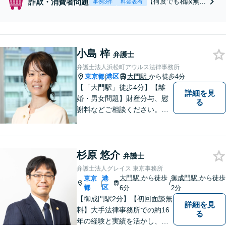
詐欺・消費者問題
【何度でも相談無
事例3件
料金表有
料】【電話相談可】
【年間2万件以上の
圧倒的な相談実績】
副業詐欺、サクラサ
小島 梓
イト詐欺、当選金詐
弁護士
欺、支援金詐欺に関
弁護士法人浜松町アウルス法律事務所
することならお任せ
東京都
港区
大門駅
から徒歩4分
|
ください！パラリー
【「大門駅」徒歩4分】【離
ガル在籍&迅速対応
詳細を見
婚・男女問題】財産分与、慰
る
【浜松町駅1分】※
謝料などご相談ください。離
結婚詐欺・ロマンス
婚協議書の作成でトラブルを
詐欺に関するご相談
防ぐことも可能【企業法務】
はお断り
内部通報窓口業務も対応可
杉原 悠介
能！少額の未回収債権（10〜
弁護士
20万円）のご相談にも対応
弁護士法人グレイス 東京事務所
【初回相談無料】
大門駅
から徒歩
御成門駅
から徒歩
東京
港
/
|
都
区
6分
2分
【御成門駅2分】【初回面談無
詳細を見
料】大手法律事務所での約16
る
年の経験と実績を活かし、幅