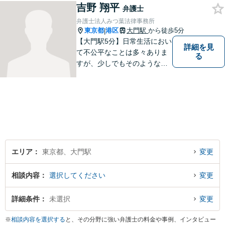
リスクを軽減できますので、
吉野 翔平
弁護士
まずはお気軽にご相談いただ
弁護士法人みつ葉法律事務所
ければと存じます。
東京都
港区
大門駅
から徒歩5分
|
【大門駅5分】日常生活におい
詳細を見
て不公平なことは多々ありま
る
すが、少しでもそのようなこ
とが減らせるよう、尽力して
いきたいと思っています。 ど
のような悩みでもかまいませ
んので、法的な解決が必要な
ことがありましたら、ご相談
いただければと思います。
エリア
東京都、大門駅
変更
相談内容
選択してください
変更
詳細条件
未選択
変更
※
相談内容を選択する
と、その分野に強い弁護士の料金や事例、インタビュー