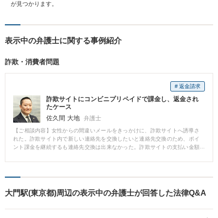
が見つかります。
表示中の弁護士に関する事例紹介
詐欺・消費者問題
# 返金請求
詐欺サイトにコンビニプリペイドで課金し、返金され
たケース
佐久間 大地
弁護士
【ご相談内容】女性からの間違いメールをきっかけに、詐欺サイトへ誘導さ
れた。詐欺サイト内で新しい連絡先を交換したいと連絡先交換のため、ポイ
ント課金を継続するも連絡先交換は出来なかった。詐欺サイトの支払い金額
はコンビニプリペイドで、総額260万円の支払いを行った。詐欺と気づき、当
事務所へ相談、支払いの証拠をもとに相手方を特定し、交渉の結果、満額の
返金を受けることに成功しました。
大門駅(東京都)周辺の表示中の弁護士が回答した法律Q&A