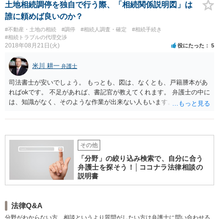
土地相続調停を独自で行う際、「相続関係説明図」は
誰に頼めば良いのか？
#不動産・土地の相続
#調停
#相続人調査・確定
#相続手続き
#相続トラブルの代理交渉
2018年08月21日(火)
役にたった
5
米川 耕一
弁護士
司法書士が安いでしょう。 もっとも、図は、なくとも、戸籍謄本があ
ればokです。 不足があれば、書記官が教えてくれます。 弁護士の中に
は、知識がなく、そのような作業が出来ない人もいます。
その他
「分野」の絞り込み検索で、自分に合う
弁護士を探そう！│ココナラ法律相談の
説明書
法律Q&A
分野がわからない方、相談というより質問がしたい方は弁護士に問い合わせる