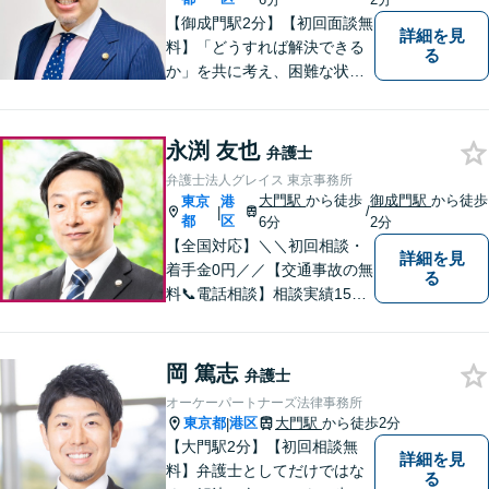
【御成門駅2分】【初回面談無
詳細を見
料】「どうすれば解決できる
る
か」を共に考え、困難な状況
でも前に進む方法を探しま
す。早い段階でご相談いただ
くことが、解決への近道にな
永渕 友也
弁護士
ります。どんなご相談でも、
弁護士法人グレイス 東京事務所
どうぞお気軽にお声がけくだ
大門駅
から徒歩
御成門駅
から徒歩
東京
港
/
|
さい。【夜間や休日相談も対
都
区
6分
2分
応可能】
【全国対応】＼＼初回相談・
詳細を見
着手金0円／／【交通事故の無
る
料📞電話相談】相談実績1500
件以上！交通事故に特化した
チームが事故直後から対応し
ます！保険会社から提示され
岡 篤志
弁護士
る賠償金はほとんどの場合増
オーケーパートナーズ法律事務所
額が可能です。保険会社との
東京都
港区
大門駅
から徒歩2分
|
交渉はお任せください。
【大門駅2分】【初回相談無
詳細を見
料】弁護士としてだけではな
る