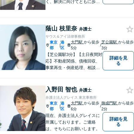
く、解決に向けてともに歩む
パートナーとして依頼者様に
寄り添うことを心がけていま
す。 相談者様の状況に合わせ
蔭山 枝里奈
た最適なプラン・解決策をご
弁護士
提案いたします。お一人で悩
サウス＆アイ法律事務所
まず、まずはお気軽にご相談
大門駅
から徒歩
芝公園駅
から徒歩
東京
港
/
|
ください。
都
区
5分
3分
【芝公園駅3分】【土日夜間対
詳細を見
応】不動産関係、債権回収、
る
事業再生・倒産処理、相談で
お困りならご相談を！スムー
ズな解決へと導き、サービス
精神のある弁護を行います！
入野田 智也
弁護士
複数の弁護士が在籍】
弁護士法人グレイス 東京事務所
大門駅
から徒歩
御成門駅
から徒歩
東京
港
/
|
都
区
6分
2分
現在、弁護士法人グレイスに
詳細を見
所属しております。ご連絡
る
は、そちらにお願いします。