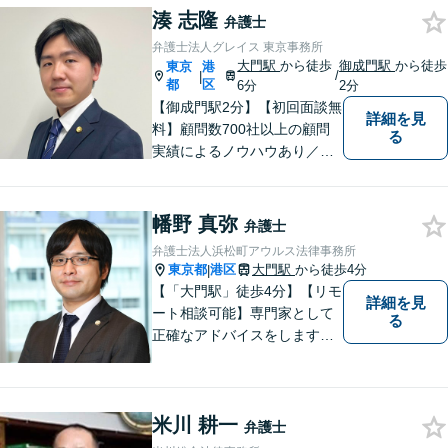
湊 志隆
豊富な実績×戦略的アプローチ
弁護士
◎でお悩みを解決！
弁護士法人グレイス 東京事務所
大門駅
から徒歩
御成門駅
から徒歩
東京
港
/
|
都
区
6分
2分
【御成門駅2分】【初回面談無
詳細を見
料】顧問数700社以上の顧問
る
実績によるノウハウあり／多
岐にわたる企業活動のお悩み
を実務に寄り添いながら、納
得のいく解決を目指します。
幡野 真弥
弁護士
まずはお気軽にご相談くださ
弁護士法人浜松町アウルス法律事務所
い。
東京都
港区
大門駅
から徒歩4分
|
【「大門駅」徒歩4分】【リモ
詳細を見
ート相談可能】専門家として
る
正確なアドバイスをします。
解決までの道筋を示し、具体
的で実現可能なプランを提案
します。【カード／分割払い
米川 耕一
対応】【当日／夜間／休日対
弁護士
応可能】