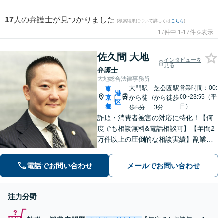
17
人の弁護士が見つかりました
(検索結果について詳しくは
こちら
)
17件中 1-17件を表示
佐久間 大地
インタビューを
見る
弁護士
大地総合法律事務所
大門駅
芝公園駅
営業時間：00:
東
港
00~23:55（平
京
から徒
/
から徒歩
|
区
都
日）
歩5分
3分
詐欺・消費者被害の対応に特化！【何
度でも相談無料&電話相談可】【年間2
万件以上の圧倒的な相談実績】副業詐
欺、サクラサイト詐欺、当選金詐欺、
支援金詐欺の対応はお任せください
電話でお問い合わせ
メールでお問い合わせ
【浜松町駅1分】※結婚詐欺・ロマンス
詐欺に関するご相談はお断り
注力分野