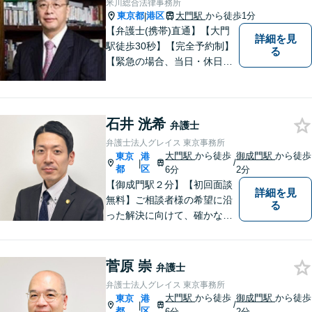
米川総合法律事務所
東京都
港区
大門駅
から徒歩1分
|
【弁護士(携帯)直通】【大門
詳細を見
駅徒歩30秒】【完全予約制】
る
【緊急の場合、当日・休日・
時間外対応可】法律だけでな
く、心理学技法で解決を図り
ます。
石井 洸希
弁護士
弁護士法人グレイス 東京事務所
大門駅
から徒歩
御成門駅
から徒歩
東京
港
/
|
都
区
6分
2分
【御成門駅２分】【初回面談
詳細を見
無料】ご相談者様の希望に沿
る
った解決に向けて、確かな経
験と知識で企業の発展の一助
となるよう尽力致します。ま
ずはお気軽にご相談くださ
菅原 崇
弁護士
い。
弁護士法人グレイス 東京事務所
大門駅
から徒歩
御成門駅
から徒歩
東京
港
/
|
都
区
6分
2分