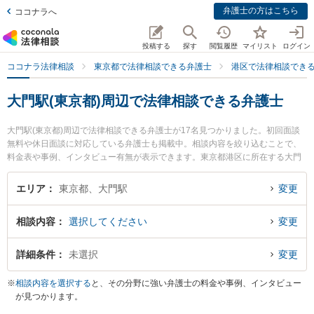
弁護士の方はこちら
ココナラへ
投稿する
探す
閲覧履歴
マイリスト
ログイン
ココナラ法律相談
東京都で法律相談できる弁護士
港区で法律相談でき
大門駅(東京都)周辺で法律相談できる弁護士
大門駅(東京都)周辺で法律相談できる弁護士が17名見つかりました。初回面談
無料や休日面談に対応している弁護士も掲載中。相談内容を絞り込むことで、
料金表や事例、インタビュー有無が表示できます。東京都港区に所在する大門
駅は特に大地総合法律事務所の佐久間 大地弁護士や弁護士法人浜松町アウルス
法律事務所の小島 梓弁護士、弁護士法人グレイス 東京事務所の杉原 悠介弁護
エリア
東京都、大門駅
変更
士のプロフィール情報や弁護士費用、強みなどが注目されています。『行政処
分の不服申立てのトラブルを勤務先から通いやすい大門駅周辺に事務所を構え
相談内容
選択してください
変更
る弁護士に面談予約したい』『行政処分の不服申立てのトラブル解決の実績豊
富な大門駅近くの弁護士を検索したい』『初回無料で行政処分の不服申立てを
法律相談できる大門駅付近の弁護士に面談予約したい』などでお困りの相談者
詳細条件
未選択
変更
さんにおすすめです。
※
相談内容を選択する
と、その分野に強い弁護士の料金や事例、インタビュー
が見つかります。