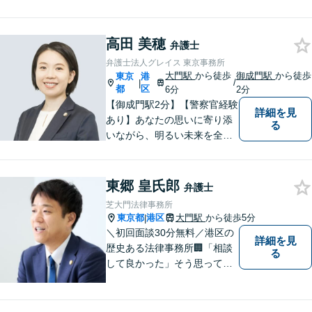
広く企業法務に携わります。
企業の現場感覚に基づき、実
務に寄り添った現実的で納得
高田 美穂
弁護士
感のある解決を目指します。
弁護士法人グレイス 東京事務所
まずはお気軽にご相談くださ
大門駅
から徒歩
御成門駅
から徒歩
東京
港
/
|
い。
都
区
6分
2分
【御成門駅2分】【警察官経験
詳細を見
あり】あなたの思いに寄り添
る
いながら、明るい未来を全力
でサポートします！ 一人一人
の状況や思いに丁寧に向き合
い、将来を見据えた解決を目
東郷 皇氏郎
弁護士
指します。【初回面談無料】
芝大門法律事務所
【電話・メール・WEB相談も
東京都
港区
大門駅
から徒歩5分
|
対応可能】
＼初回面談30分無料／港区の
詳細を見
歴史ある法律事務所🏢「相談
る
して良かった」そう思ってい
ただけるよう、依頼者さまの
お気持ちを大切にし、最適な
サービスを提供いたします◎