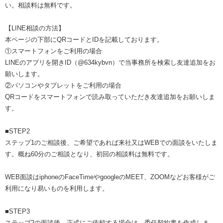
い。相談料は無料です。
【LINE相談の方法】
本ページの下部にQRコードとIDを記載しております。
①スマートフォンをご利用の場合
LINEのアプリを開きID（@634kybvn）で当事務所を検索し友達追加をお
願いします。
②パソコンやタブレットをご利用の場合
QRコードをスマートフォンで読み取っていただき友達追加をお願いしま
す。
■STEP2
ステップ1のご相談後、ご希望であれば来社又はWEBでの面談をいたしま
す。概ね60分のご相談となり、初回の相談料は無料です。
WEB面談はiphoneのFaceTimeやgoogleのMEET、ZOOMなどお客様がご
利用になり易いものを利用します。
■STEP3
ステップ2の面談後、正式にご依頼する場合は、委任契約書を作成しま