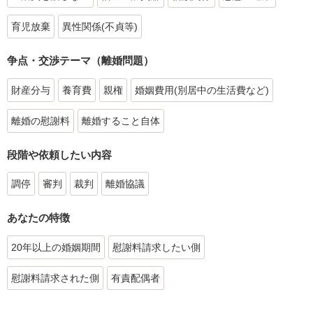
育児放棄
異性関係(不貞等)
争点・交渉テーマ（離婚問題）
財産分与
養育費
親権
婚姻費用(別居中の生活費など)
離婚の慰謝料
離婚すること自体
段階や依頼したい内容
調停
審判
裁判
離婚協議
あなたの特徴
20年以上の婚姻期間
慰謝料請求したい側
慰謝料請求された側
有責配偶者