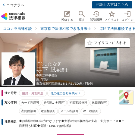
弁護士の方はこちら
ココナラへ
投稿する
探す
閲覧履歴
マイリスト
ログイン
ココナラ法律相談
東京都で法律相談できる弁護士
港区で法律相談でき
マイリストに入れる
てらした なぎ
寺下 凪
弁護士
春田法律事務所
虎ノ門駅
東京都
港区⻄新橋1-8-1 REVZO虎ノ門9階
注力分野
離婚・男女問題
他の注力分野を表示
対応体制
カード利用可
分割払い利用可
初回面談無料
休日面談可
夜間面談可
電話相談可
メール相談可
WEB面談可
◆お客様の強い味方になります◆大手の法律事務所の安心・安定サービス◆土
注意補足
日夜間も対応◆電話・LINEで無料相談