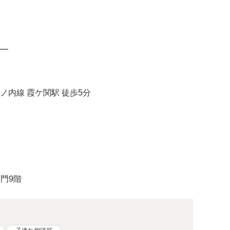
━
分
内線 霞ケ関駅 徒歩5分
ノ門9階