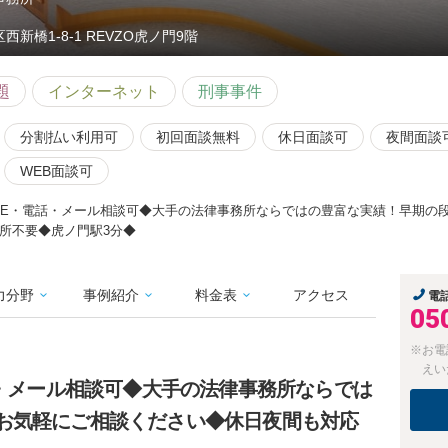
⻄新橋1-8-1 REVZO虎ノ門9階
題
インターネット
刑事事件
分割払い利用可
初回面談無料
休日面談可
夜間面談
WEB面談可
INE・電話・メール相談可◆大手の法律事務所ならではの豊富な実績！早期の
所不要◆虎ノ門駅3分◆
力分野
事例紹介
料金表
アクセス
電
05
※お電
えい
話・メール相談可◆大手の法律事務所ならでは
お気軽にご相談ください◆休日夜間も対応