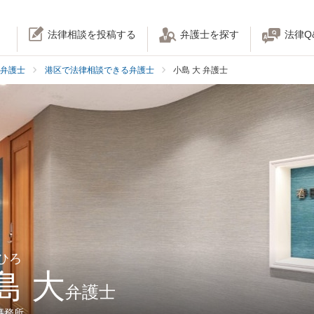
法律相談を投稿する
弁護士を探す
法律Q
弁護士
港区で法律相談できる弁護士
小島 大 弁護士
ひろ
島 大
弁護士
事務所