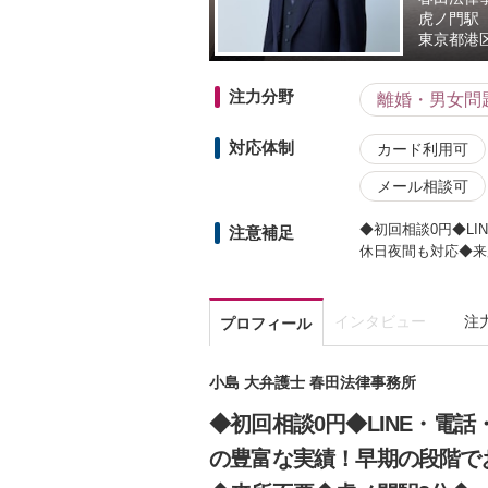
虎ノ門駅
東京都
港区
注力分野
離婚・男女問
対応体制
カード利用可
メール相談可
◆初回相談0円◆L
注意補足
休日夜間も対応◆来
インタビュー
注
プロフィール
小島 大弁護士 春田法律事務所
◆初回相談0円◆LINE・電
の豊富な実績！早期の段階で