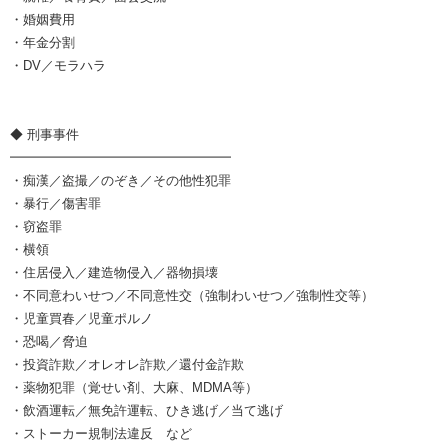
・婚姻費用
・年金分割
・DV／モラハラ
◆ 刑事事件
━━━━━━━━━━━━━━━━━
・痴漢／盗撮／のぞき／その他性犯罪
・暴行／傷害罪
・窃盗罪
・横領
・住居侵入／建造物侵入／器物損壊
・不同意わいせつ／不同意性交（強制わいせつ／強制性交等）
・児童買春／児童ポルノ
・恐喝／脅迫
・投資詐欺／オレオレ詐欺／還付金詐欺
・薬物犯罪（覚せい剤、大麻、MDMA等）
・飲酒運転／無免許運転、ひき逃げ／当て逃げ
・ストーカー規制法違反 など