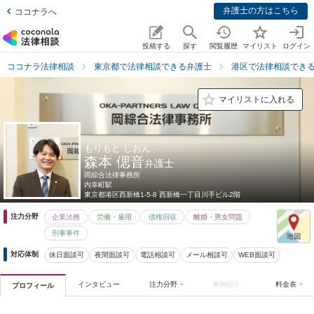
弁護士の方はこちら
ココナラへ
投稿する
探す
閲覧履歴
マイリスト
ログイン
ココナラ法律相談
東京都で法律相談できる弁護士
港区で法律相談でき
マイリストに入れる
もりもと しおん
森本 偲音
弁護士
岡綜合法律事務所
内幸町駅
東京都
港区西新橋1-5-8 西新橋一丁目川手ビル2階
注力分野
企業法務
労働・雇用
債権回収
離婚・男女問題
刑事事件
対応体制
休日面談可
夜間面談可
電話相談可
メール相談可
WEB面談可
インタビュー
注力分野
事例紹介
料金表
プロフィール