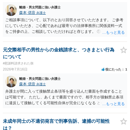
離婚・男女問題に強い弁護士
森本 偲音
弁護士
ご相談事項について、以下のとおり回答させていただきます。 ご参考
にしていただき、ご心配であれば最寄りの法律事務所に関係資料一式
をご持参の上、ご相談していただければと存じます。 ① このLINEの
流れを見る限り、100万円は貸付金ではなく、手切れ金・和解金と評価
される可能性はあるのか ⇒LINEを含む１００万円の貸付に至るまでの
やり取り等の経緯、誓約書の内容等を踏まえて、関係を清算するため
元交際相手の男性からの金銭請求と、つきまとい行為
の 金銭であったと評価される可能性はあると考えます。 ② 「今後一
について
切関与しないなら100万円振り込む」というLINEや誓約書は、裁判上
#慰謝料請求された側
どの程度証拠価値があるのか ⇒前後のやり取りや誓約書の具体的内容
2026年7月16日
役にたった
1
を見ない限り、具体的な判断はできませんが、一定の証拠価値はある
と考えます。 ③ 借用書があっても、後から100万円を貸付扱いに変更
離婚・男女問題に強い弁護士
することは認められるのか。 ⇒おそらく１００万円は不当利得（受け
森本 偲音
弁護士
取る正当な権利がないのに利益を取得した）として返還請求されてい
弁護士が間に入って接触禁止条項等を盛り込んだ書面を作成すること
るものかと推察しますので、 貸金返還ではないかと存じます。 ④ 私
は可能です。 ただし、あくまで書面ですので、相手方が接触禁止条項
は現在、収入も不安定で貯金もなくリボ払い借金が既に約100万あり。
に違反して接触してくる可能性自体が完全になくなる という訳ではあ
今年に再婚したが主人はお金に厳しい為、一括で220万円を支払う事は
りませんので、その点ご留意ください。 また、本件ではこれ以上嫌が
困難 仮に裁判で敗訴した場合でも、分割払いになる可能性はあります
らせ行為がエスカレートする前に、一度警察に相談した方がよいかと
か。 ⇒判決となり敗訴してしまった場合は、強制執行により不動産等
存じます。 以上、ご参考までに。
未成年同士の不適切発言で刑事告訴、逮捕の可能性
の財産を差し押さえられ、そこから債権回収が図られることになりま
は？