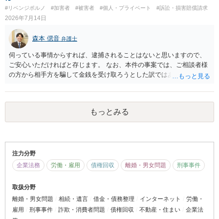
すが、 和解であれば柔軟な解決が可能ですので、その場合は分割払
#リベンジポルノ
#加害者
#被害者
#個人・プライベート
#訴訟・損害賠償請求
いにより支払うことも十分可能です。 ⑤ このような事情であれば、私
2026年7月14日
は120万円のみ和解交渉を続けるべきでしょうか。 ⇒ご相談者様の認
識を前提にすれば、１００万円も含めて返済する必要はないと考えら
森本 偲音
れるため、 120万円のみについて交渉を続けることがベターかと存じ
弁護士
ます。
伺っている事情からすれば、逮捕されることはないと思いますので、
ご安心いただければと存じます。 なお、本件の事案では、ご相談者様
の方から相手方を騙して金銭を受け取ろうとした訳ではありませんの
で、詐欺罪が 成立する余地はないと考えます。 以上ご参考までに。
もっとみる
注力分野
企業法務
労働・雇用
債権回収
離婚・男女問題
刑事事件
取扱分野
離婚・男女問題
相続・遺言
借金・債務整理
インターネット
労働・
雇用
刑事事件
詐欺・消費者問題
債権回収
不動産・住まい
企業法