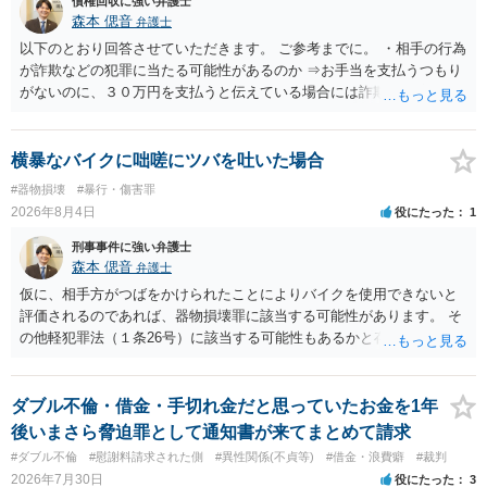
債権回収に強い弁護士
森本 偲音
弁護士
以下のとおり回答させていただきます。 ご参考までに。 ・相手の行為
が詐欺などの犯罪に当たる可能性があるのか ⇒お手当を支払うつもり
がないのに、３０万円を支払うと伝えている場合には詐欺罪に該当す
る可能性があります。 ・未払い金を回収するためにどのような法的手
段が取れるのか ⇒契約に基づく履行請求として３０万円を請求するこ
とが考えられますが、 パパ活の契約は、売春防止法に抵触する契約
横暴なバイクに咄嗟にツバを吐いた場合
であるため、公序良俗に反する契約として 民法上無効（民法９０
#器物損壊
#暴行・傷害罪
条）となるため、相手方に請求できない可能性が高いです。 ・相手の
2026年8月4日
役にたった
1
氏名や住所が分からない状態でも対応可能なのか ⇒訴訟等の裁判上の
手続を利用する場合には、原則として相手方の住所・氏名を把握して
刑事事件に強い弁護士
いる必要があります。
森本 偲音
弁護士
仮に、相手方がつばをかけられたことによりバイクを使用できないと
評価されるのであれば、器物損壊罪に該当する可能性があります。 そ
の他軽犯罪法（１条26号）に該当する可能性もあるかと存じます。 確
かにバイクの運転手に落ち度がある側面は大きいかとは存じますが、
ご相談者様の対応によってはご相談者の方にも責任が生じてしまう 可
能性がございますので、冷静にご対応いただくようご留意いただけれ
ダブル不倫・借金・手切れ金だと思っていたお金を1年
ばと存じます。 以上、ご参考までに。
後いまさら脅迫罪として通知書が来てまとめて請求
#ダブル不倫
#慰謝料請求された側
#異性関係(不貞等)
#借金・浪費癖
#裁判
2026年7月30日
役にたった
3