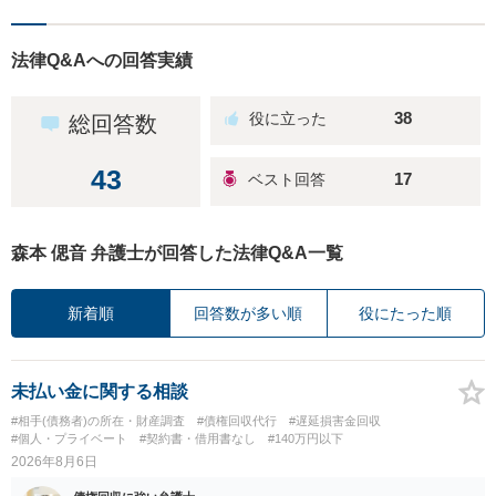
法律Q&Aへの回答実績
38
総回答数
43
17
森本 偲音 弁護士が回答した法律Q&A一覧
新着順
回答数が多い順
役にたった順
未払い金に関する相談
#相手(債務者)の所在・財産調査
#債権回収代行
#遅延損害金回収
#個人・プライベート
#契約書・借用書なし
#140万円以下
2026年8月6日