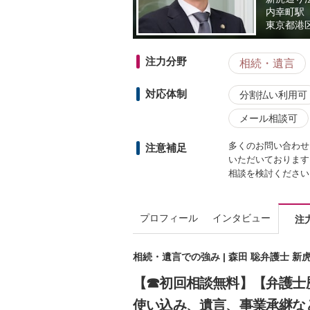
内幸町駅
東京都
港区
注力分野
相続・遺言
対応体制
分割払い利用可
メール相談可
多くのお問い合わせ
注意補足
いただいております
相談を検討ください
プロフィール
インタビュー
注
相続・遺言での強み | 森田 聡弁護士 
【☎︎初回相談無料】【弁護士
使い込み、遺言、事業承継な