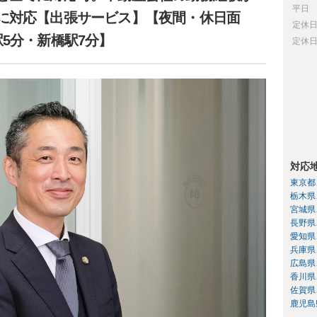
平日
に対応【出張サービス】【夜間・休日面
定休
5分・新橋駅7分】
定休
対応
東京都
栃木県
宮城県
長野県
愛知県
兵庫県
広島県
香川県
佐賀県
鹿児島