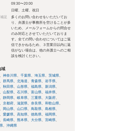
09:30〜20:00
日
日曜、土曜、祝日
日補足
多くのお問い合わせをいただいてお
り、弁護士が事務所を空けることが多
いため、メールフォームからの問合せ
のみ対応とさせていただいておりま
す。全ての問い合わせについてはご返
信できかねるため、３営業日以内に返
信がない場合は、他の弁護士へのご相
談を検討ください。
地域
神奈川県
千葉県
埼玉県
茨城県
群馬県
北海道
青森県
岩手県
秋田県
山形県
福島県
新潟県
山梨県
石川県
富山県
福井県
静岡県
岐阜県
三重県
大阪府
京都府
滋賀県
奈良県
和歌山県
岡山県
山口県
鳥取県
島根県
愛媛県
高知県
徳島県
福岡県
長崎県
熊本県
大分県
宮崎県
県
沖縄県