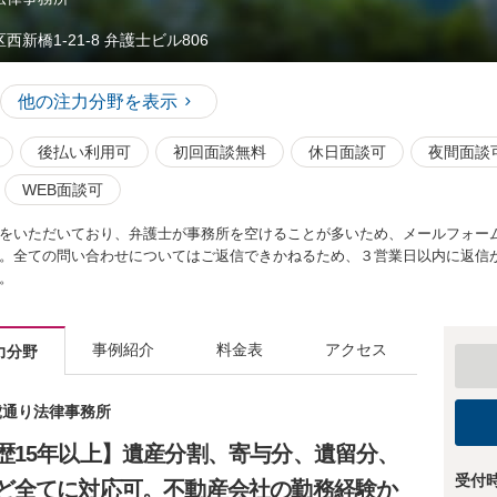
西新橋1-21-8 弁護士ビル806
他の注力分野を表示
後払い利用可
初回面談無料
休日面談可
夜間面談
WEB面談可
をいただいており、弁護士が事務所を空けることが多いため、メールフォー
。全ての問い合わせについてはご返信できかねるため、３営業日以内に返信
。
事例紹介
料金表
アクセス
力分野
新虎通り法律事務所
歴15年以上】遺産分割、寄与分、遺留分、
受付
ど全てに対応可。不動産会社の勤務経験か