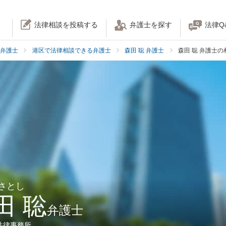
法律相談を投稿する
弁護士を探す
法律Q
弁護士
港区で法律相談できる弁護士
森田 聡 弁護士
森田 聡 弁護士
 さとし
田 聡
弁護士
法律事務所