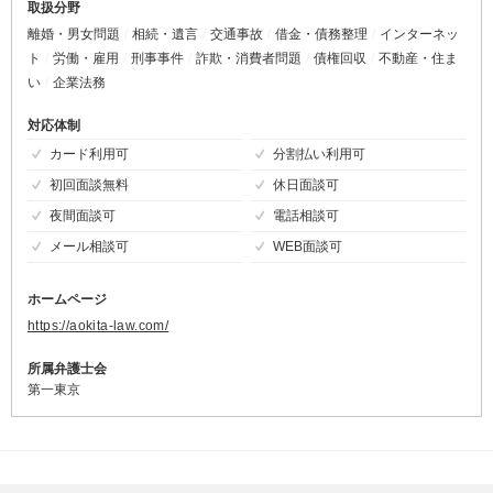
取扱分野
離婚・男女問題
相続・遺言
交通事故
借金・債務整理
インターネッ
ト
労働・雇用
刑事事件
詐欺・消費者問題
債権回収
不動産・住ま
い
企業法務
対応体制
カード利用可
分割払い利用可
初回面談無料
休日面談可
夜間面談可
電話相談可
メール相談可
WEB面談可
ホームページ
https://aokita-law.com/
所属弁護士会
第一東京