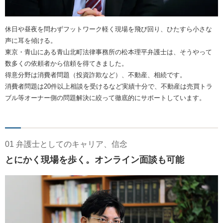
休日や昼夜を問わずフットワーク軽く現場を飛び回り、ひたすら小さな
声に耳を傾ける。
東京・青山にある青山北町法律事務所の松本理平弁護士は、そうやって
数多くの依頼者から信頼を得てきました。
得意分野は消費者問題（投資詐欺など）、不動産、相続です。
消費者問題は20件以上相談を受けるなど実績十分で、不動産は売買トラ
ブル等オーナー側の問題解決に絞って徹底的にサポートしています。
01 弁護士としてのキャリア、信念
とにかく現場を歩く。オンライン面談も可能