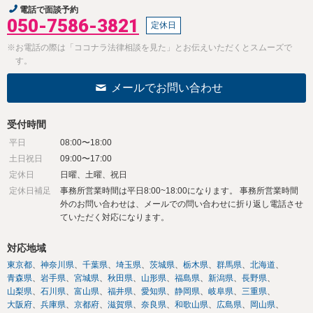
電話で面談予約
050-7586-3821
定休日
※お電話の際は「ココナラ法律相談を見た」とお伝えいただくとスムーズで
す。
メールでお問い合わせ
受付時間
平日
08:00〜18:00
土日祝日
09:00〜17:00
定休日
日曜、土曜、祝日
定休日補足
事務所営業時間は平日8:00~18:00になります。 事務所営業時間
外のお問い合わせは、メールでの問い合わせに折り返し電話させ
ていただく対応になります。
対応地域
東京都
神奈川県
千葉県
埼玉県
茨城県
栃木県
群馬県
北海道
青森県
岩手県
宮城県
秋田県
山形県
福島県
新潟県
長野県
山梨県
石川県
富山県
福井県
愛知県
静岡県
岐阜県
三重県
大阪府
兵庫県
京都府
滋賀県
奈良県
和歌山県
広島県
岡山県