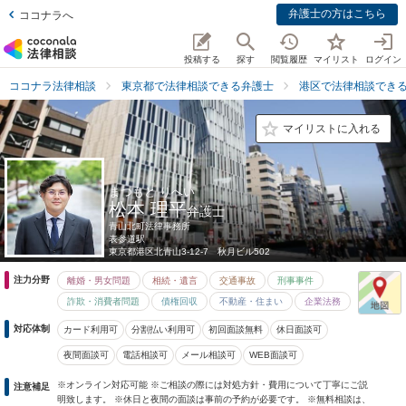
弁護士の方はこちら
ココナラへ
投稿する
探す
閲覧履歴
マイリスト
ログイン
ココナラ法律相談
東京都で法律相談できる弁護士
港区で法律相談でき
マイリストに入れる
まつもと りへい
松本 理平
弁護士
青山北町法律事務所
表参道駅
東京都
港区北青山3-12-7 秋月ビル502
注力分野
離婚・男女問題
相続・遺言
交通事故
刑事事件
詐欺・消費者問題
債権回収
不動産・住まい
企業法務
対応体制
カード利用可
分割払い利用可
初回面談無料
休日面談可
夜間面談可
電話相談可
メール相談可
WEB面談可
※オンライン対応可能 ※ご相談の際には対処方針・費用について丁寧にご説
注意補足
明致します。 ※休日と夜間の面談は事前の予約が必要です。 ※無料相談は、