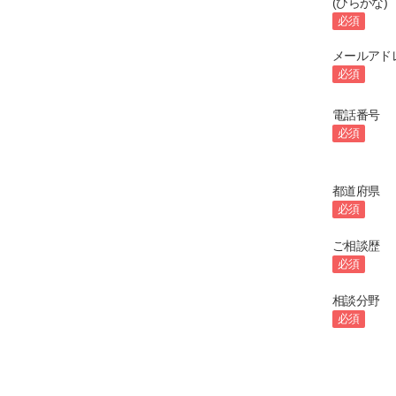
(ひらがな)
必須
メールアド
必須
電話番号
必須
都道府県
必須
ご相談歴
必須
相談分野
必須