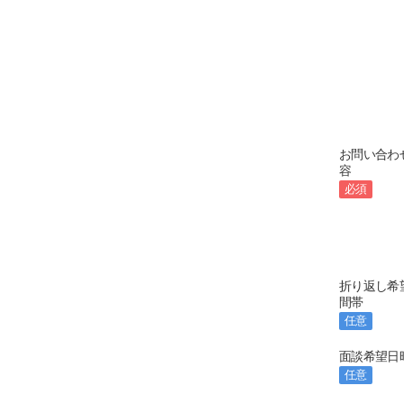
お問い合わ
容
必須
折り返し希
間帯
任意
面談希望日
任意