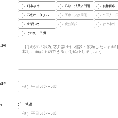
刑事事件
詐欺・消費者問題
債権回収
不動産・住まい
医療・介護問題
外国人・
企業法務
税務訴訟
行政事件
その他・不明
せ内
望時
時
第一希望