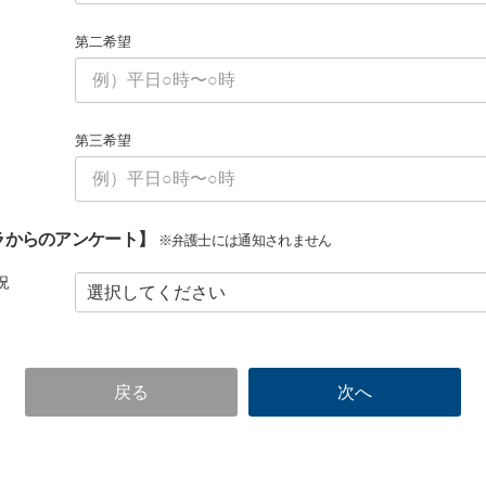
第二希望
第三希望
ラからのアンケート】
※弁護士には通知されません
況