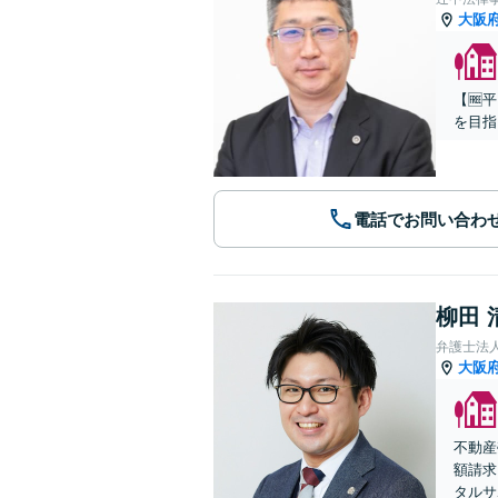
大阪
【🆓
を目指
電話でお問い合わ
柳田 
弁護士法
大阪
不動産
額請求
タルサ