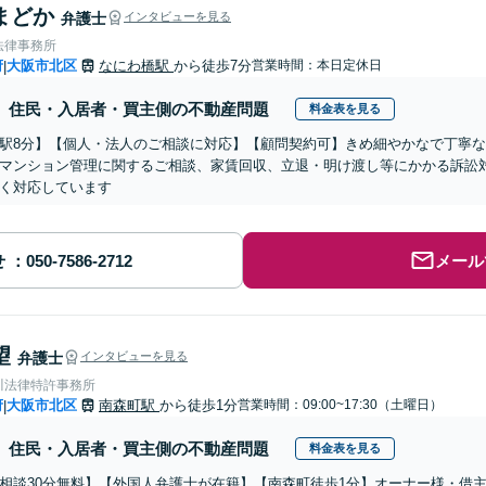
まどか
弁護士
インタビューを見る
法律事務所
府
大阪市北区
なにわ橋駅
から徒歩7分
営業時間：本日定休日
|
住民・入居者・買主側の不動産問題
料金表を見る
駅8分】【個人・法人のご相談に対応】【顧問契約可】きめ細やかなで丁寧
マンション管理に関するご相談、家賃回収、立退・明け渡し等にかかる訴訟
く対応しています
せ
メール
望
弁護士
インタビューを見る
川法律特許事務所
府
大阪市北区
南森町駅
から徒歩1分
営業時間：09:00~17:30（土曜日）
|
住民・入居者・買主側の不動産問題
料金表を見る
相談30分無料】【外国人弁護士が在籍】【南森町徒歩1分】オーナー様・借