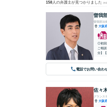
158
人の弁護士が見つかりました
(
曽我部
曽我部法
大阪
◎初回
ご相談
分】【
電話でお問い合わ
佐々木
グランス
大阪