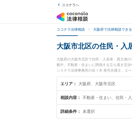
ココナラへ
ココナラ法律相談
大阪府で法律相談できる
大阪市北区の住民・入
大阪府の大阪市北区で住民・入居者・買主側の
載中。不動産・住まいに関係する立ち退き交渉
ンステラ法律事務所の佐々木 将司弁護士、エ
発生した住民・入居者・買主側の不動産問題の
たい』『初回相談無料で住民・入居者・買主側
エリア
大阪府、大阪市北区
相談内容
不動産・住まい、住民・入
詳細条件
未選択