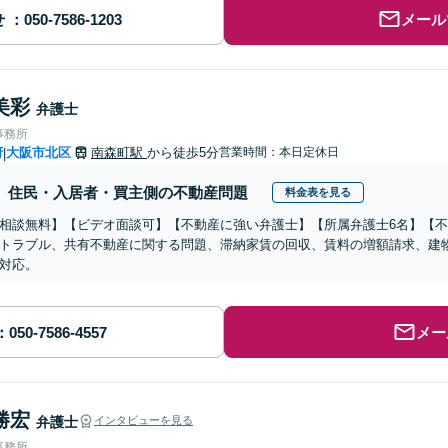
せ
メール
美彩
弁護士
事務所
府
大阪市北区
南森町駅
から徒歩5分
営業時間：本日定休日
|
住民・入居者・買主側の不動産問題
料金表を見る
相談無料】【ビデオ面談可】【不動産に強い弁護士】【所属弁護士6名】【
トラブル、共有不動産に関する問題、滞納家賃の回収、賃料の増額請求、建
対応。
メー
勝宏
弁護士
インタビューを見る
事務所