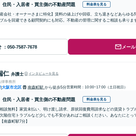
住民・入居者・買主側の不動産問題
料金表を見る
産会社・オーナーさまに特化】賃料の値上げや回収、立ち退きなどあらゆる
ブルを回避できる顧問契約にも対応。不動産の管理に関するご相談も承りま
せ
メール
端仁
弁護士
インタビューを見る
法律事務所
府
大阪市北区
南森町駅
から徒歩5分
営業時間：10:00~17:00（土日祝日）
|
住民・入居者・買主側の不動産問題
料金表を見る
相談無料】家賃未払い、明け渡し請求、原状回復費用請求などの賃貸トラブ
欠陥住宅トラブルなど少しでも不安があればご相談ください。あなたにとっ
【南森町駅7分】