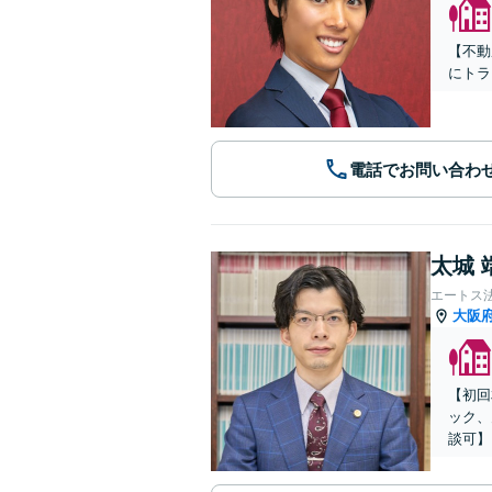
【不動
にトラ
電話でお問い合わ
太城 
エートス
大阪
【初回
ック、
談可】