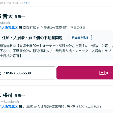
検索結果について詳しくは
こちら
)
 晋太
弁護士
律事務所
府
大阪市北区
南森町駅
から徒歩1分
営業時間：本日定休日
|
住民・入居者・買主側の不動産問題
料金表を見る
相談無料◎【弁護士歴20年】オーナー・管理会社など貸主のご相談に対応し
下さい。不動産会社の顧問経験あり。契約書作成・チェック、入居者トラブ
土日祝対応可】
せ
メー
 将司
弁護士
テラ法律事務所
府
大阪市北区
北浜駅
から徒歩3分
営業時間：09:00~23:55（土日祝日）
|