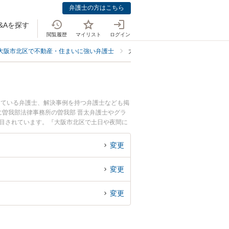
弁護士の方はこちら
&Aを探す
閲覧履歴
マイリスト
ログイン
大阪市北区で不動産・住まいに強い弁護士
大阪市北区で住民・入居者・買主側
している弁護士、解決事例を持つ弁護士なども掲
曽我部法律事務所の曽我部 晋太弁護士やグラ
注目されています。『大阪市北区で土日や夜間に
トラブル解決の実績豊富な近くの弁護士を検索し
困りの相談者さんにおすすめです。
変更
変更
変更