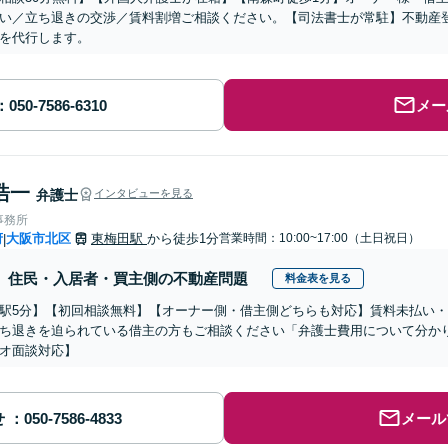
い／立ち退きの交渉／賃料割増ご相談ください。【司法書士が常駐】不動産
を代行します。
メー
浩一
弁護士
インタビューを見る
事務所
府
大阪市北区
東梅田駅
から徒歩1分
営業時間：10:00~17:00（土日祝日）
|
住民・入居者・買主側の不動産問題
料金表を見る
駅5分】【初回相談無料】【オーナー側・借主側どちらも対応】賃料未払い
ち退きを迫られている借主の方もご相談ください「弁護士費用について分か
オ面談対応】
せ
メール