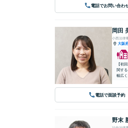
電話でお問い合わ
岡田 
小西法律
大阪
【初回
関する
幅広く
電話で面談予約
野末 
辻中法律