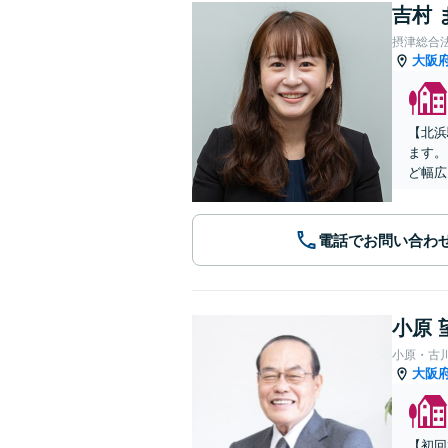
吉村 
摂津総合
大阪
【北浜
ます。
ど幅広
電話でお問い合わ
小原 
小原・古
大阪
【初回