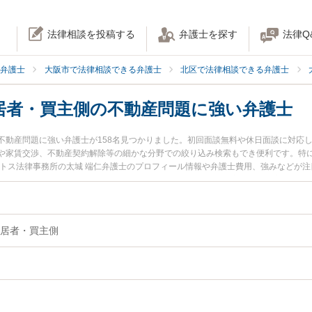
法律相談を投稿する
弁護士を探す
法律Q
弁護士
大阪市で法律相談できる弁護士
北区で法律相談できる弁護士
居者・買主側の不動産問題に強い弁護士
不動産問題に強い弁護士が158名見つかりました。初回面談無料や休日面談に対応
や家賃交渉、不動産契約解除等の細かな分野での絞り込み検索もでき便利です。特に
ートス法律事務所の太城 端仁弁護士のプロフィール情報や弁護士費用、強みなどが
トラブルを今すぐに弁護士に相談したい』『住民・入居者・買主側の不動産問題の
の不動産問題を法律相談できる大阪市北区内の弁護士に相談予約したい』などでお
居者・買主側