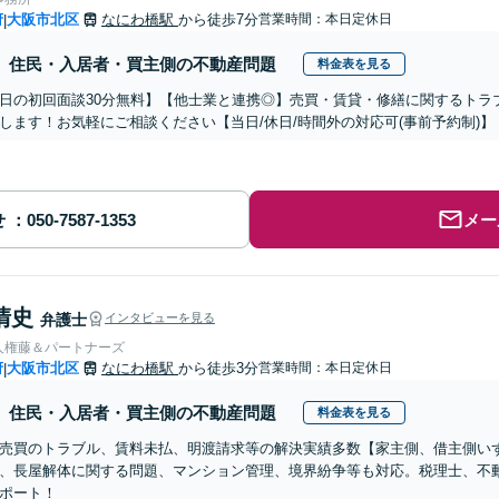
府
大阪市北区
なにわ橋駅
から徒歩7分
営業時間：本日定休日
|
住民・入居者・買主側の不動産問題
料金表を見る
平日の初回面談30分無料】【他士業と連携◎】売買・賃貸・修繕に関するト
します！お気軽にご相談ください【当日/休日/時間外の対応可(事前予約制)
せ
メー
清史
弁護士
インタビューを見る
人権藤＆パートナーズ
府
大阪市北区
なにわ橋駅
から徒歩3分
営業時間：本日定休日
|
住民・入居者・買主側の不動産問題
料金表を見る
売買のトラブル、賃料未払、明渡請求等の解決実績多数【家主側、借主側い
、長屋解体に関する問題、マンション管理、境界紛争等も対応。税理士、不
ポート！