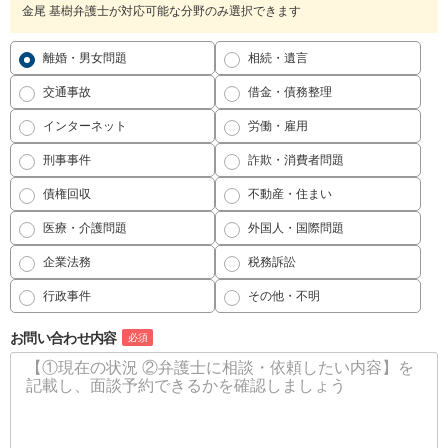
金尾 基樹弁護士が対応可能な分野のみ選択できます
離婚・男女問題
相続・遺言
交通事故
借金・債務整理
インターネット
労働・雇用
刑事事件
詐欺・消費者問題
債権回収
不動産・住まい
医療・介護問題
外国人・国際問題
企業法務
税務訴訟
行政事件
その他・不明
お問い合わせ内容
必須