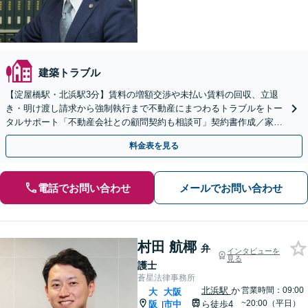
建築トラブル
【淀屋橋駅・北浜駅3分】賃料の増額交渉や未払い賃料の回収、立退
き・明け渡し請求から強制執行まで不動産にまつわるトラブルをトー
タルサポート「不動産会社との顧問契約も相談可」契約書作成／家賃
未払い対応／立退・建物の明け渡し請求／立退料の増額対応
料金表を見る
電話でお問い合わせ
メールでお問い合わせ
村田 航椰
弁
インタビューを
見る
護士
蒼星法律事務所
北浜駅
か
営業時間：09:00
大
大阪
~20:00（平日）
阪
市中
ら徒歩4
|