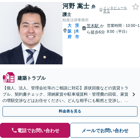
河野 嵩士
弁
インタビューを
見る
護士
柏葉法律事務所
大
茨
茨木駅
か
営業時間：10:00~1
阪
木
|
8:00（平日）
ら徒歩6分
府
市
建築トラブル
【個人、法人、管理会社等のご相談に対応】原状回復などの賃貸トラ
ブル、契約書チェック、滞納家賃や駐車場賃料・管理費の回収、家賃
の増額交渉などはお任せください。どんな相手にも毅然と交渉し、迅
速かつ円満な解決を目指します【夜間／休日相談対応可】
料金表を見る
電話でお問い合わせ
メールでお問い合わせ