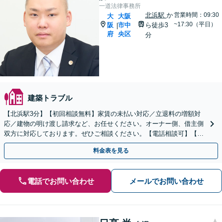
一道法律事務所
北浜駅
か
営業時間：09:30
大
大阪
~17:30（平日）
阪
市中
ら徒歩3
|
府
央区
分
建築トラブル
【北浜駅3分】【初回相談無料】家賃の未払い対応／立退料の増額対
応／建物の明け渡し請求など、お任せください。オーナー側、借主側
双方に対応しております。ぜひご相談ください。【電話相談可】【メ
ール相談可】【ビデオ相談可】
料金表を見る
電話でお問い合わせ
メールでお問い合わせ