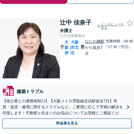
辻中 佳奈子
インタビューを
見る
弁護士
辻中法律事務所
なにわ橋駅
営業時間：09:30
大
大阪
~17:30（平日）
阪
市北
から徒歩7
|
府
区
分
建築トラブル
【他士業との連携体制◎】【大阪メトロ堺筋線北浜駅徒歩7分】売
買・賃貸・修理に関するトラブルなど。ご要望に応じて早期の解決を
目指します！不動産と住まいのお悩みについてお気軽にご相談くださ
い【当日/休日/時間外の対応可(事前予約制)】
料金表を見る