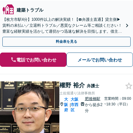
建築トラブル
【枚方市駅4分】1000件以上の解決実績！【☎️弁護士直通】貸主側▶︎
賃料の未払い／立退料トラブル／悪質なクレーム等ご相談ください！
豊富な経験実績を活かして適切かつ迅速な解決を目指します。借主側
▶︎家賃の増額や立ち退き対応【土日・夜間対応】
料金表を見る
電話でお問い合わせ
メールでお問い合わせ
權野 裕介
弁護士
土佐堀通り法律事務所
肥後橋駅
営業時間：09:00
大
大阪
~18:30（平日）
阪
市西
から徒歩2
|
府
区
分