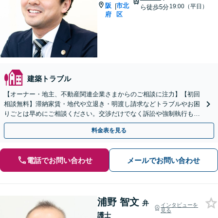
阪
市北
|
19:00（平日）
ら徒歩5分
府
区
建築トラブル
【オーナー・地主、不動産関連企業さまからのご相談に注力】【初回
相談無料】滞納家賃・地代や立退き・明渡し請求などトラブルやお困
りごとは早めにご相談ください。交渉だけでなく訴訟や強制執行も視
野に、的確に対応します【扇町駅5分】顧問契約も承ります
料金表を見る
電話でお問い合わせ
メールでお問い合わせ
浦野 智文
弁
インタビューを
見る
護士