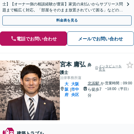
士】【オーナー側の相談経験が豊富】家賃の未払いからサブリース問
題まで幅広く対応。「部屋をそのまま放置されていて困る」などの問
題も法的手段で速やかに対処します。
料金表を見る
電話でお問い合わせ
メールでお問い合わせ
宮本 庸弘
弁
インタビューを
見る
護士
法律事務所蓮
北浜駅
か
営業時間：09:00
大
大阪
~18:00（平日）
阪
市中
ら徒歩7
|
府
央区
分
建築トラブル