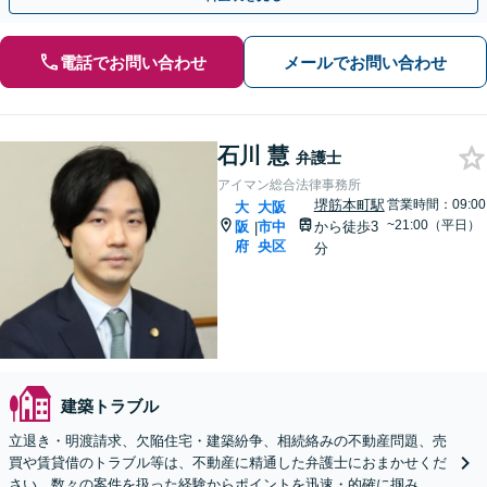
電話でお問い合わせ
メールでお問い合わせ
石川 慧
弁護士
アイマン総合法律事務所
堺筋本町駅
営業時間：09:00
大
大阪
~21:00（平日）
阪
市中
から徒歩3
|
府
央区
分
建築トラブル
立退き・明渡請求、欠陥住宅・建築紛争、相続絡みの不動産問題、売
買や賃貸借のトラブル等は、不動産に精通した弁護士におまかせくだ
さい。数々の案件を扱った経験からポイントを迅速・的確に掴み、行