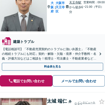
天王寺駅
営業時間：09:00
大
大阪市
~21:00（平日）
阪
天王寺
から徒歩6
|
府
区
分
建築トラブル
【電話相談可】「不動産売買契約のトラブルに強い弁護士」「不動産
の相続トラブルにも対応」契約・解除・欠陥・境界・仲介手数料・名
義・評価方法などはご相談を！税理士・司法書士・不動産業者などと
連携対応◎【英語・韓国語対応】
料金表を見る
電話でお問い合わせ
メールでお問い合わせ
太城 端仁
弁
インタビューを