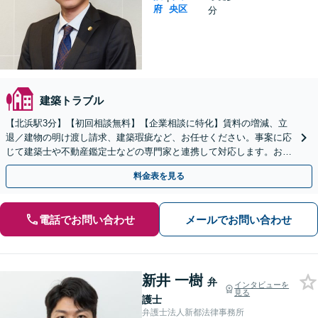
府
央区
分
建築トラブル
【北浜駅3分】【初回相談無料】【企業相談に特化】賃料の増減、立
退／建物の明け渡し請求、建築瑕疵など、お任せください。事案に応
じて建築士や不動産鑑定士などの専門家と連携して対応します。お気
軽にご相談ください。【電話相談可】【夜間・土日対応可】
料金表を見る
電話でお問い合わせ
メールでお問い合わせ
新井 一樹
弁
インタビューを
見る
護士
弁護士法人新都法律事務所