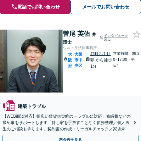
電話でお問い合わせ
メールでお問い合わせ
菅尾 英佑
弁
インタビューを
見る
護士
ウルトラ法律事務所
谷町九丁目
営業時間：09:3
大
大阪
0~17:30（平
阪
市中
駅
から徒歩
|
府
央区
日）
1分
建築トラブル
【WEB面談対応】幅広い賃貸借契約のトラブルに対応！修繕費などの
揉め事をサポートします「持ち家を手放すことなく債務整理／個人再
生のご相談も承ります」契約書の作成・リーガルチェック／家賃未払
い対応／立ち退き・明け渡し請求など
料金表を見る