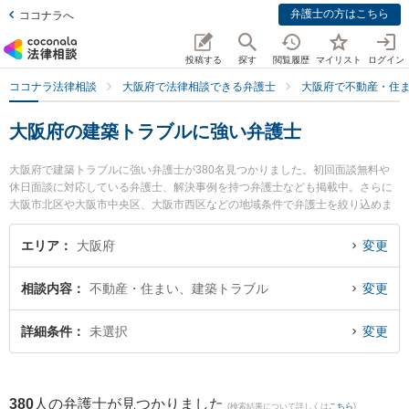
弁護士の方はこちら
ココナラへ
投稿する
探す
閲覧履歴
マイリスト
ログイン
ココナラ法律相談
大阪府で法律相談できる弁護士
大阪府で不動産・住
大阪府の建築トラブルに強い弁護士
大阪府で建築トラブルに強い弁護士が380名見つかりました。初回面談無料や
休日面談に対応している弁護士、解決事例を持つ弁護士なども掲載中。さらに
大阪市北区や大阪市中央区、大阪市西区などの地域条件で弁護士を絞り込めま
す。不動産・住まいに関係する立ち退き交渉や家賃交渉、不動産契約解除等の
細かな分野での絞り込み検索もでき便利です。特に赤尾法律事務所の赤尾 浩一
エリア
大阪府
変更
弁護士やウルトラ法律事務所の菅尾 英佑弁護士、アイマン総合法律事務所の石
川 慧弁護士のプロフィール情報や弁護士費用、強みなどが注目されています。
相談内容
不動産・住まい、建築トラブル
変更
『大阪府で土日や夜間に発生した建築トラブルのトラブルを今すぐに弁護士に
相談したい』『建築トラブルのトラブル解決の実績豊富な近くの弁護士を検索
したい』『初回相談無料で建築トラブルを法律相談できる大阪府内の弁護士に
詳細条件
未選択
変更
相談予約したい』などでお困りの相談者さんにおすすめです。
380
人の弁護士が見つかりました
(検索結果について詳しくは
こちら
)