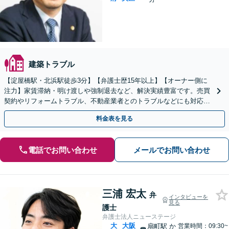
建築トラブル
【淀屋橋駅・北浜駅徒歩3分】【弁護士歴15年以上】【オーナー側に
注力】家賃滞納・明け渡しや強制退去など、解決実績豊富です。売買
契約やリフォームトラブル、不動産業者とのトラブルなどにも対応。
一人で解決しようとする前に、遠慮なくご相談ください。
料金表を見る
電話でお問い合わせ
メールでお問い合わせ
三浦 宏太
弁
インタビューを
見る
護士
弁護士法人ニューステージ
大
大阪
扇町駅
か
営業時間：09:30~