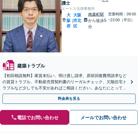
見る
護士
エートス法律事務所
南森町駅
営業時間：09:00
大
大阪
~23:00（平日）
阪
市北
から徒歩5
|
府
区
分
建築トラブル
【初回相談無料】家賃未払い、明け渡し請求、原状回復費用請求など
の賃貸トラブル、不動産売買契約書のリーガルチェック、欠陥住宅ト
ラブルなど少しでも不安があればご相談ください。あなたにとって最
善の解決を目指します【ビデオ面談可】【南森町駅7分】
料金表を見る
電話でお問い合わせ
メールでお問い合わせ