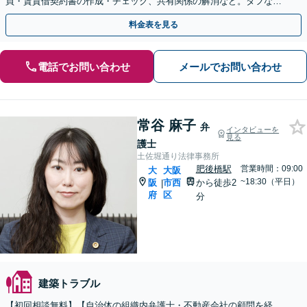
買・賃貸借契約書の作成・チェック、共有関係の解消など。タフな交
渉・訴訟はお任せください。【他士業連携】
料金表を見る
電話でお問い合わせ
メールでお問い合わせ
常谷 麻子
弁
インタビューを
見る
護士
土佐堀通り法律事務所
肥後橋駅
営業時間：09:00
大
大阪
~18:30（平日）
阪
市西
から徒歩2
|
府
区
分
建築トラブル
【初回相談無料】【自治体の組織内弁護士・不動産会社の顧問を経