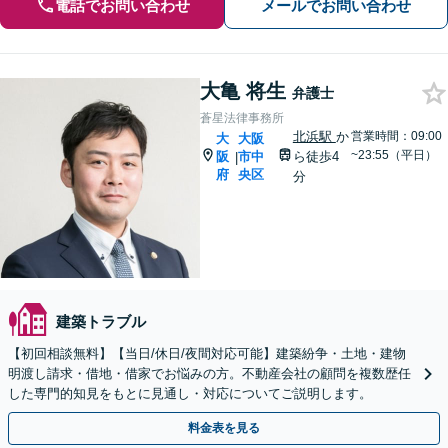
電話でお問い合わせ
メールでお問い合わせ
大亀 将生
弁護士
蒼星法律事務所
北浜駅
か
営業時間：09:00
大
大阪
~23:55（平日）
阪
市中
ら徒歩4
|
府
央区
分
建築トラブル
【初回相談無料】【当日/休日/夜間対応可能】建築紛争・土地・建物
明渡し請求・借地・借家でお悩みの方。不動産会社の顧問を複数歴任
した専門的知見をもとに見通し・対応についてご説明します。
料金表を見る