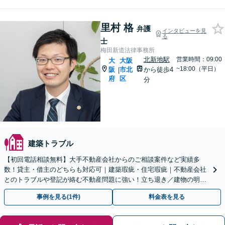
里村 格
弁護
インタビューを見
る
士
梅田新道法律事務所
北新地駅
営業時間：09:00
大
大阪
~18:00（平日）
阪
市北
から徒歩4
|
府
区
分
建築トラブル
【初回電話相談無料】大手不動産会社からのご相談案件など実績多
数！貸主・借主のどちらも対応可｜建築瑕疵・住宅瑕疵｜不動産会社
とのトラブルや登記が絡む不動産問題に強い！立ち退き／建物の明け
渡し請求【Zooｍ相談可】【大阪天満宮駅すぐ】
事例を見る(1件)
料金表を見る