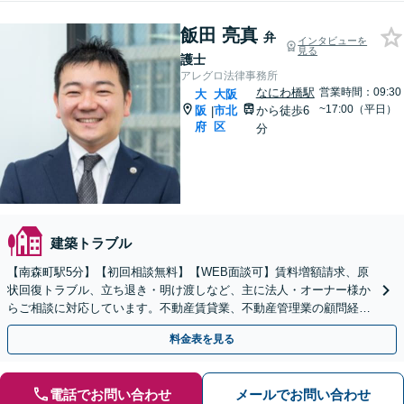
飯田 亮真
弁
インタビューを
見る
護士
アレグロ法律事務所
なにわ橋駅
営業時間：09:30
大
大阪
~17:00（平日）
阪
市北
から徒歩6
|
府
区
分
建築トラブル
【南森町駅5分】【初回相談無料】【WEB面談可】賃料増額請求、原
状回復トラブル、立ち退き・明け渡しなど、主に法人・オーナー様か
らご相談に対応しています。不動産賃貸業、不動産管理業の顧問経験
も多くあります。ぜひご相談ください。
料金表を見る
電話でお問い合わせ
メールでお問い合わせ