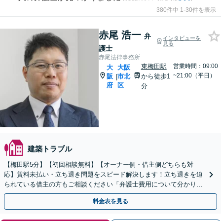
380件中 1-30件を表示
赤尾 浩一
弁
インタビューを
見る
護士
赤尾法律事務所
東梅田駅
営業時間：09:00
大
大阪
~21:00（平日）
阪
市北
から徒歩1
|
府
区
分
建築トラブル
【梅田駅5分】【初回相談無料】【オーナー側・借主側どちらも対
応】賃料未払い・立ち退き問題をスピード解決します！立ち退きを迫
られている借主の方もご相談ください「弁護士費用について分かりや
すく説明」【休日・夜間相談可】【ビデオ面談対応】
料金表を見る