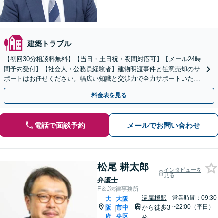
建築トラブル
【初回30分相談料無料】【当日・土日祝・夜間対応可】【メール24時
間予約受付】【社会人・公務員経験者】建物明渡事件と任意売却のサ
ポートはお任せください。幅広い知識と交渉力で全力サポートいたし
ます。【完全個室】【南森町駅3分】
料金表を見る
電話で面談予約
メールでお問い合わせ
松尾 耕太郎
インタビューを
見る
弁護士
F＆J法律事務所
淀屋橋駅
営業時間：09:30
大
大阪
~22:00（平日）
阪
市中
から徒歩3
|
府
央区
分