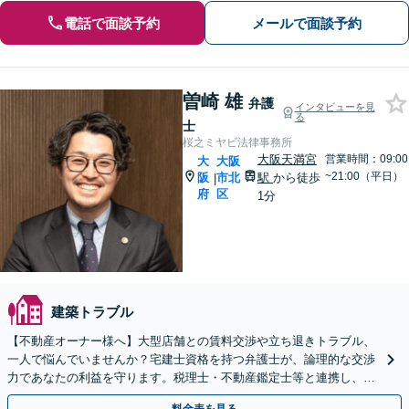
電話で面談予約
メールで面談予約
曽崎 雄
弁護
インタビューを見
る
士
桜之ミヤビ法律事務所
大阪天満宮
営業時間：09:00
大
大阪
~21:00（平日）
阪
市北
駅
から徒歩
|
府
区
1分
建築トラブル
【不動産オーナー様へ】大型店舗との賃料交渉や立ち退きトラブル、
一人で悩んでいませんか？宅建士資格を持つ弁護士が、論理的な交渉
力であなたの利益を守ります。税理士・不動産鑑定士等と連携し、複
雑な案件もワンストップで解決へ。初回相談無料。