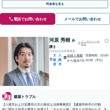
【初回相談無料】
料金表を見る
電話でお問い合わせ
メールでお問い合わせ
河原 秀樹
弁
インタビューを
見る
護士
河原綜合法律事務所
大
八
近鉄八尾駅
営業時間：10:00~
阪
尾
|
20:00（平日）
から徒歩7分
府
市
建築トラブル
【八尾市および近隣市の方の身近な法律事務所】【建築学科卒の不動
産に関する知見が豊富な弁護士】「オーナー側：借主との交渉から立