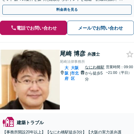
動します。【ビデオ面談可】【北浜駅・堺筋本町駅近く】
料金表を見る
電話でお問い合わせ
メールでお問い合わせ
尾崎 博彦
弁護士
尾崎法律事務所
なにわ橋駅
営業時間：09:00
大
大阪
~21:00（平日）
阪
市北
から徒歩5
|
府
区
分
建築トラブル
【事務所開設20年以上】【なにわ橋駅徒歩3分】【大阪の実力派弁護