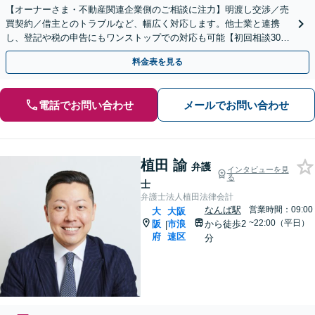
【オーナーさま・不動産関連企業側のご相談に注力】明渡し交渉／売
買契約／借主とのトラブルなど、幅広く対応します。他士業と連携
し、登記や税の申告にもワンストップでの対応も可能【初回相談30分
無料】企業内弁護士経験もあり、顧問契約もお任せください
料金表を見る
電話でお問い合わせ
メールでお問い合わせ
植田 諭
弁護
インタビューを見
る
士
弁護士法人植田法律会計
なんば駅
営業時間：09:00
大
大阪
~22:00（平日）
阪
市浪
から徒歩2
|
府
速区
分