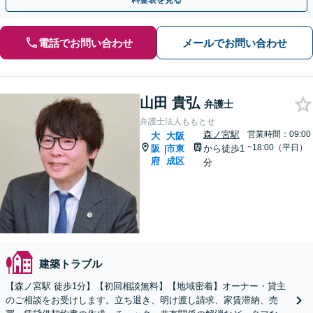
料金表を見る
電話でお問い合わせ
メールでお問い合わせ
山田 貴弘
弁護士
弁護士法人ももとせ
森ノ宮駅
営業時間：09:00
大
大阪
~18:00（平日）
阪
市東
から徒歩1
|
府
成区
分
建築トラブル
【森ノ宮駅 徒歩1分】【初回相談無料】【地域密着】オーナー・貸主
のご相談をお受けします。立ち退き、明け渡し請求、家賃滞納、売