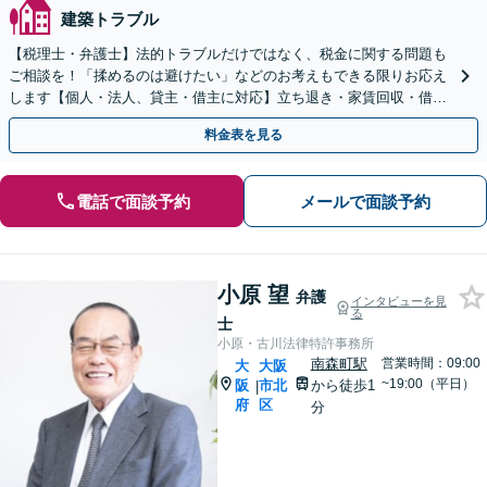
建築トラブル
【税理士・弁護士】法的トラブルだけではなく、税金に関する問題も
ご相談を！「揉めるのは避けたい」などのお考えもできる限りお応え
します【個人・法人、貸主・借主に対応】立ち退き・家賃回収・借地
借家・不動産売買など【Google口コミ高評価⭐️】
料金表を見る
電話で面談予約
メールで面談予約
小原 望
弁護
インタビューを見
る
士
小原・古川法律特許事務所
南森町駅
営業時間：09:00
大
大阪
~19:00（平日）
阪
市北
から徒歩1
|
府
区
分