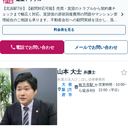
【北浜駅7分】【顧問対応可能】売買・賃貸のトラブルから契約書チ
ェックまで幅広く対応。賃貸借の原状回復費用の問題やマンション管
理組合のご相談も承ります。不動産会社への顧問実績を活かし、迅速
かつ戦略的な解決を目指します。【休日や夜間相談も対応】
料金表を見る
電話でお問い合わせ
メールでお問い合わせ
山本 大士
弁護士
弁護士法人ひこぼし法律事務所
大
枚
枚方市駅
か
営業時間：10:00~
阪
方
|
22:00（平日）
ら徒歩4分
府
市