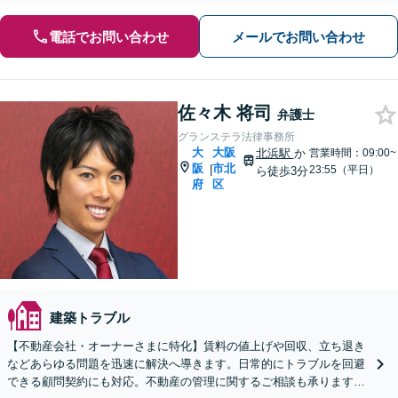
電話でお問い合わせ
メールでお問い合わせ
佐々木 将司
弁護士
グランステラ法律事務所
大
大阪
北浜駅
か
営業時間：09:00~
阪
市北
|
23:55（平日）
ら徒歩3分
府
区
建築トラブル
【不動産会社・オーナーさまに特化】賃料の値上げや回収、立ち退き
などあらゆる問題を迅速に解決へ導きます。日常的にトラブルを回避
できる顧問契約にも対応。不動産の管理に関するご相談も承ります。