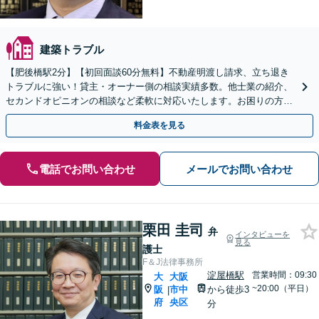
建築トラブル
【肥後橋駅2分】【初回面談60分無料】不動産明渡し請求、立ち退き
トラブルに強い！貸主・オーナー側の相談実績多数。他士業の紹介、
セカンドオピニオンの相談など柔軟に対応いたします。お困りの方
は、お気軽にご相談ください【夜間・休日対応可】
料金表を見る
電話でお問い合わせ
メールでお問い合わせ
栗田 圭司
弁
インタビューを
見る
護士
F＆J法律事務所
淀屋橋駅
営業時間：09:30
大
大阪
~20:00（平日）
阪
市中
から徒歩3
|
府
央区
分