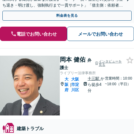
ち退き・明け渡し、強制執行まで一貫サポート」「借主側：依頼者さ
まに代わり、正当な権利を主張」【休日・夜間相談可】
料金表を見る
電話でお問い合わせ
メールでお問い合わせ
岡本 健佑
弁
インタビューを
見る
護士
ライブリー法律事務所
十三駅
か
営業時間：10:00
大
大阪
~18:00（平日）
阪
市淀
ら徒歩4
|
府
川区
分
建築トラブル