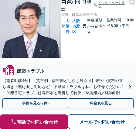
日髙 尚
弁護
インタビューを見
る
士
大園・日髙法律事務所
南森町駅
営業時間：10:00
大
大阪
~18:00（平日）
阪
市北
から徒歩4
|
府
区
分
建築トラブル
【南森町駅4分】【貸主側・借主側どちらも対応可】未払い賃料や立
ち退き・明け渡し対応など、不動産トラブルは私にお任せください！
「欠陥住宅トラブルは専門家と連携して解決」家賃滞納／建物明け渡
し／賃料の増額・減額／欠陥住宅【休日・夜間面談可】
事例を見る(2件)
料金表を見る
電話でお問い合わせ
メールでお問い合わせ