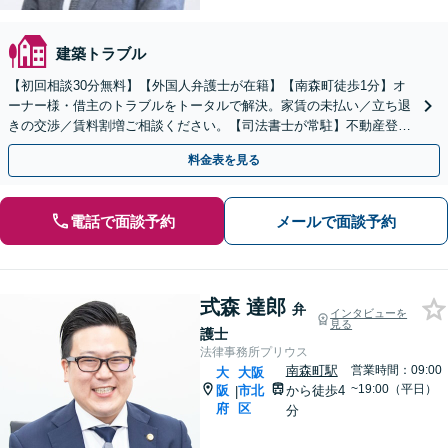
建築トラブル
【初回相談30分無料】【外国人弁護士が在籍】【南森町徒歩1分】オ
ーナー様・借主のトラブルをトータルで解決。家賃の未払い／立ち退
きの交渉／賃料割増ご相談ください。【司法書士が常駐】不動産登
記、農業法人設立、農地法上の許可手続きを代行します。
料金表を見る
電話で面談予約
メールで面談予約
式森 達郎
弁
インタビューを
見る
護士
法律事務所プリウス
南森町駅
営業時間：09:00
大
大阪
~19:00（平日）
阪
市北
から徒歩4
|
府
区
分