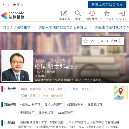
弁護士の方はこちら
ココナラへ
投稿する
探す
閲覧履歴
マイリスト
ログイン
ココナラ法律相談
大阪府で法律相談できる弁護士
大阪市で法律相談で
マイリストに入れる
まつお こうたろう
松尾 耕太郎
弁護士
F＆J法律事務所
淀屋橋駅
大阪府
大阪市中央区高麗橋2-5-10 アイケイビル6階
注力分野
離婚・男女問題
相続・遺言
不動産・住まい
労働・雇用
借金・債務整理
対応体制
分割払い利用可
後払い利用可
初回面談無料
休日面談可
夜間面談可
電話相談可
WEB面談可
【初回相談無料】です（1時間程度）。平日22時まで土日祝20時までお電話相
注意補足
談可能です。法律問題なのか迷う前に、知人・友人に相談すると思ってお気軽