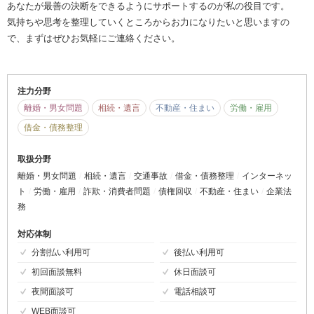
あなたが最善の決断をできるようにサポートするのが私の役目です。
気持ちや思考を整理していくところからお力になりたいと思いますの
で、まずはぜひお気軽にご連絡ください。
注力分野
離婚・男女問題
相続・遺言
不動産・住まい
労働・雇用
借金・債務整理
取扱分野
離婚・男女問題
相続・遺言
交通事故
借金・債務整理
インターネッ
ト
労働・雇用
詐欺・消費者問題
債権回収
不動産・住まい
企業法
務
対応体制
分割払い利用可
後払い利用可
初回面談無料
休日面談可
夜間面談可
電話相談可
WEB面談可