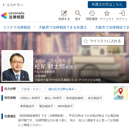
弁護士の方はこちら
ココナラへ
投稿する
探す
閲覧履歴
マイリスト
ログイン
ココナラ法律相談
大阪府で法律相談できる弁護士
大阪市で法律相談で
マイリストに入れる
まつお こうたろう
松尾 耕太郎
弁護士
F＆J法律事務所
淀屋橋駅
大阪府
大阪市中央区高麗橋2-5-10 アイケイビル6階
注力分野
不動産・住まい
他の注力分野を表示
対応体制
分割払い利用可
後払い利用可
初回面談無料
休日面談可
夜間面談可
電話相談可
WEB面談可
【初回相談無料】です（1時間程度）。平日22時まで土日祝20時までお電話相
注意補足
談可能です。法律問題なのか迷う前に、知人・友人に相談すると思ってお気軽
にご相談ください。