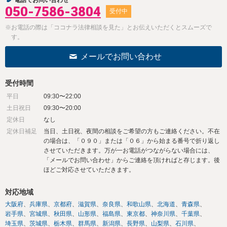
050-7586-3804
受付中
※お電話の際は「ココナラ法律相談を見た」とお伝えいただくとスムーズで
す。
メールでお問い合わせ
受付時間
平日
09:30〜22:00
土日祝日
09:30〜20:00
定休日
なし
定休日補足
当日、土日祝、夜間の相談をご希望の方もご連絡ください。不在
の場合は、「０９０」または「０６」から始まる番号で折り返し
させていただきます。万が一お電話がつながらない場合には、
「メールでお問い合わせ」からご連絡を頂ければと存じます。後
ほどご対応させていただきます。
対応地域
大阪府
兵庫県
京都府
滋賀県
奈良県
和歌山県
北海道
青森県
岩手県
宮城県
秋田県
山形県
福島県
東京都
神奈川県
千葉県
埼玉県
茨城県
栃木県
群馬県
新潟県
長野県
山梨県
石川県