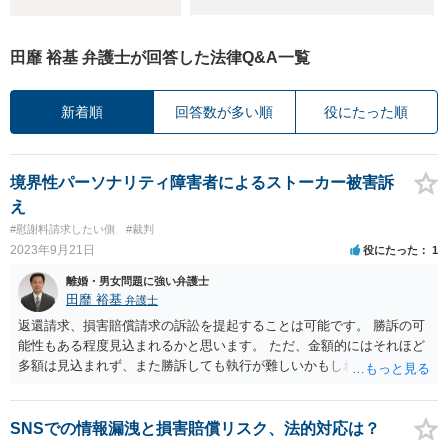
田靡 裕基 弁護士が回答した法律Q&A一覧
新着順
回答数が多い順
役にたった順
境界性パーソナリティ障害者によるストーカー被害訴
え
#慰謝料請求したい側
#裁判
2023年9月21日
役にたった
1
離婚・男女問題に強い弁護士
田靡 裕基
弁護士
返還請求、損害賠償請求の訴訟を提起することは可能です。 勝訴の可
能性もある程度見込まれるかと思います。 ただ、金額的にはそれほど
多額は見込まれず、また勝訴しても執行が難しいかもしれません。 費
用倒れになる可能性が高いので、特に思い入れのある動産がないので
あれば、そのまま諦めた方がいいかもしれません。 または、弁護士に
依頼して、相手方の母親の協力も得て、動産の引き取りの話合いをす
SNSでの情報漏洩と損害賠償リスク、法的対応は？
るということも考えられます。