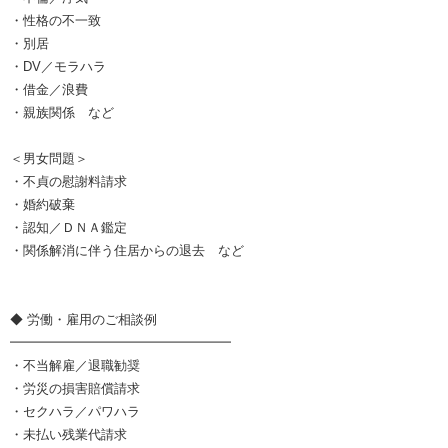
・性格の不一致
・別居
・DV／モラハラ
・借金／浪費
・親族関係 など
＜男女問題＞
・不貞の慰謝料請求
・婚約破棄
・認知／ＤＮＡ鑑定
・関係解消に伴う住居からの退去 など
◆ 労働・雇用のご相談例
━━━━━━━━━━━━━━━━━
・不当解雇／退職勧奨
・労災の損害賠償請求
・セクハラ／パワハラ
・未払い残業代請求