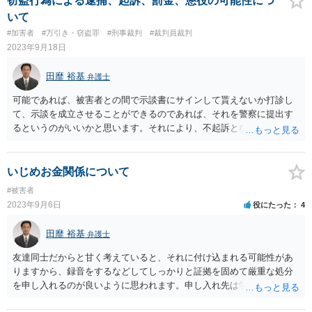
窃盗行為による逮捕、起訴、罰金、懲役の可能性につ
が終わっても、なおあれこれ文句をつけて来るのであれば、弁護士を
いて
介して警告するというのが、一応の対処方法となるかと思います。
#加害者
#万引き・窃盗罪
#刑事裁判
#裁判員裁判
2023年9月18日
田靡 裕基
弁護士
可能であれば、被害者との間で示談書にサインして貰えないか打診し
て、示談を成立させることができるのであれば、それを警察に提出す
るというのがいいかと思います。それにより、不起訴となる可能性は
かなり高くなるかと思います。示談が無理であっても、被害弁償をし
たという事実は、かなり有利に働きます。金額も巨額とはいえず、前
科もないのであれば、不起訴（起訴猶予）がある程度期待できる事案
いじめお金関係について
です。
#被害者
2023年9月6日
役にたった
4
田靡 裕基
弁護士
友達同士だからと甘く考えていると、それに付け込まれる可能性があ
りますから、録音をするなどしてしっかりと証拠を固めて厳重な処分
を申し入れるのが良いように思われます。申し入れ先は学校と警察で
す。相手が事実を認めて謝ってきてから許すかどうかを考えればよく