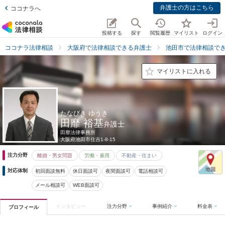
弁護士の方はこちら
ココナラへ
投稿する
探す
閲覧履歴
マイリスト
ログイン
ココナラ法律相談
大阪府で法律相談できる弁護士
池田市で法律相談で
マイリストに入れる
たなびき ゆうき
田靡 裕基
弁護士
田靡法律事務所
大阪府
池田市住吉1-8-15
注力分野
離婚・男女問題
労働・雇用
不動産・住まい
対応体制
初回面談無料
休日面談可
夜間面談可
電話相談可
メール相談可
WEB面談可
インタビュー
注力分野
事例紹介
料金表
プロフィール