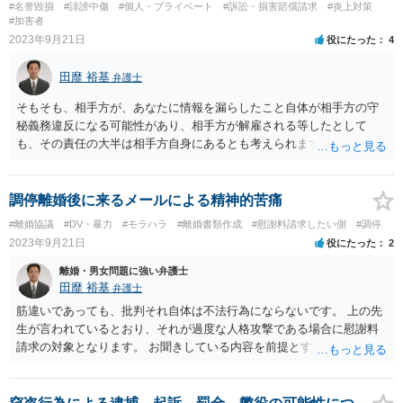
#名誉毀損
#誹謗中傷
#個人・プライベート
#訴訟・損害賠償請求
#炎上対策
#加害者
2023年9月21日
役にたった
4
田靡 裕基
弁護士
そもそも、相手方が、あなたに情報を漏らしたこと自体が相手方の守
秘義務違反になる可能性があり、相手方が解雇される等したとして
も、その責任の大半は相手方自身にあるとも考えられます。あなた
が、堅く口止めされていたのであれば別ですが、普通の雑談程度で聞
いた話であれば、その漏洩が問題となるという認識を持つことが期待
できなかったとすると、あなたには何も責任が発生しないことになり
調停離婚後に来るメールによる精神的苦痛
ます。 損害賠償請求は民事上の紛争であり、それに応じて支払いをし
#離婚協議
#DV・暴力
#モラハラ
#離婚書類作成
#慰謝料請求したい側
#調停
たり、裁判で敗訴したとしても、いわゆる前科とはなりません。 上の
2023年9月21日
役にたった
2
先生が述べられているとおり、損害賠償については、損害との因果関
係がないと判断される可能性もありますから、それほど深刻に心配さ
離婚・男女問題に強い弁護士
れることはありません。 敗訴したとしても、それほど多額にはならな
田靡 裕基
弁護士
いとは思いますが、具体的にいくらくらいになるとは言い難いです。
筋違いであっても、批判それ自体は不法行為にならないです。 上の先
何らかの犯罪に該当する場合に刑事事件となり、そのときに罰金刑が
生が言われているとおり、それが過度な人格攻撃である場合に慰謝料
科される等の結果に繋がる場合がありますが、本件は、そのような犯
請求の対象となります。 お聞きしている内容を前提とすると、ぐるぐ
罪に該当するとも思えません。 仮に何らかの犯罪に該当するとして
るさんにとって非常に腹立たしい批判をされているようですが、 その
も、起訴猶予になる可能性もあります。その場合、起訴されないの
批判が違法なものと評価できるかは、かなり微妙なところです。 仮に
で、刑事裁判に掛けられることもありません。
間違った意見であっても、相手は主張する権利はあるんですね。 調停