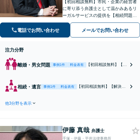
【初回相談無料】市民・企業の経営者
に寄り添う弁護士として温かみあるリ
ーガルサービスの提供を【相続問題】
使い込み事案の事実調査などお任せく
ださい【刑事事件】勾留阻止の実績多
電話でお問い合わせ
メールでお問い合わせ
数！安心してお任せいただけるよう親
身な対応を心がけます【横浜駅徒歩5
注力分野
分】
離婚・男女問題
【初回相談無料】【調
事例1件
料金表有
停による解決実績多
数】財産分与▶︎「損を
したくない」という気
相続・遺言
【初回相談無料】【解決実
事例1件
料金表有
持ちを受け止め、離婚
績多数】遺産分割協議、相
後の自立に向けた生活
続放棄、不動産相続、遺言
基盤を整えるために最
他3分野を表示
書の作成、使い込み事案の
後まで諦めません！相
事実調査などお任せくださ
談者さまが新しい人生
い。土地の価格が高い横浜
を気持ちよく出発でき
エリアの不動産相続も不動
るようお力添えします
伊藤 真哉
産業者や他士業と連携し、
弁護士
【横浜駅徒歩5分】
適切かつ円滑に対応します
手塚・伊藤・平井法律事務所