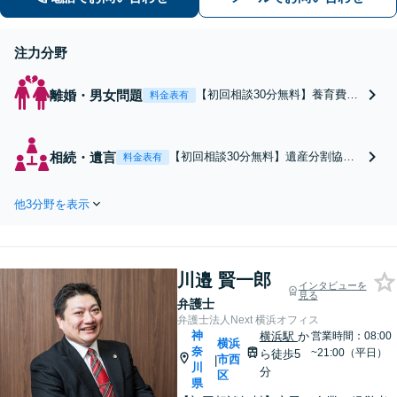
本大通り駅3分】
注力分野
離婚・男女問題
【初回相談30分無料】養育費・
料金表有
財産分与の算定、不貞慰謝料請
求、内縁関係解消、婚約破棄な
ど。豊富な対応実績を活かし、
相続・遺言
【初回相談30分無料】遺産分割協
料金表有
円滑な対応を。将来を見据えた
議、遺留分侵害額請求、遺言書作成
迅速な解決を心掛けます【休
など相続発生前後の包括的サポー
日・夜間相談対応（要予約）】
他3分野を表示
ト！ご状況とご意向を丁寧に整理
【日本大通り駅3分】
し、依頼者さまにとってメリットあ
る解決を実現できるよう尽力します
【休日・夜間相談対応（要予約）】
川邉 賢一郎
【日本大通り駅3分】
インタビューを
見る
弁護士
弁護士法人Next 横浜オフィス
神
横浜駅
か
営業時間：08:00
横浜
奈
~21:00（平日）
ら徒歩5
市西
|
川
分
区
県