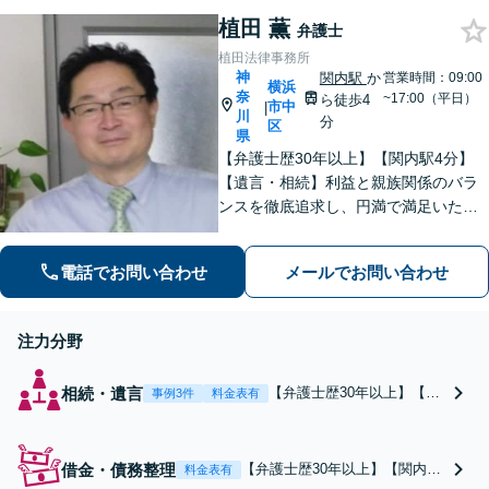
える弁護士事務所に在籍」
ラハラ離婚もお任せ
植田 薫
【初回相談無料】「不動産
弁護士
ください【完全個室
相続に強い」【完全個室対
植田法律事務所
対応】【子連れ相談
応】【バリアフリー対応】
神
関内駅
か
営業時間：09:00
可】
横浜
奈
~17:00（平日）
ら徒歩4
市中
|
川
分
区
県
【弁護士歴30年以上】【関内駅4分】
【遺言・相続】利益と親族関係のバラ
ンスを徹底追求し、円満で満足いただ
ける解決を【借金・債務整理】2度目の
自己破産や法人の破産もおまかせくだ
電話でお問い合わせ
メールでお問い合わせ
さい【法テラス利用可】【電話／メー
ル／ビデオ面談可】
注力分野
相続・遺言
【弁護士歴30年以上】【初
事例3件
料金表有
回相談無料】複雑な相続ト
ラブルもお任せください。
遺産分割・相続放棄・遺言
借金・債務整理
【弁護士歴30年以上】【関内駅
料金表有
書など、利益と関係性を重