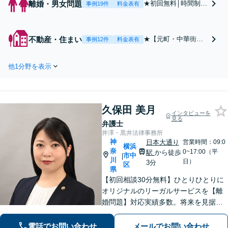
離婚・男女問題
★初回無料│時間制限
事例19件
料金表有
なし★【💬夫婦カウ
ンセラー・FP資格あ
り】不貞慰謝料“400
不動産・住まい
★【元町・中華街駅
事例12件
料金表有
万円の減額・全額免
より徒歩５分】初回
除”など、豊富な実績
無料│★家賃滞納トラ
あり！【秘密厳守】
他1分野を表示
ブルの退去を約３ヶ
スピーディな判断で
月で実現、契約不適
解決へ導きます。離
合責任を理由とする
婚後の生活を見据え
損害賠償請求訴訟な
たアドバイス。離婚
久保田 美月
ど、実績多数！オー
インタビューを
調停／養育費／熟年
見る
ナー側・不動産投資
弁護士
離婚／親権
家に特化。明け渡し
井澤・黒井法律事務所
請求、損害賠償請
神
日本大通り
営業時間：09:0
横浜
奈
求、契約書のリーガ
0~17:00（平
駅
から徒歩
市中
|
川
ルチェック。
日）
3分
区
県
【初回相談30分無料】ひとりひとりに
オリジナルのリーガルサービスを【離
婚問題】対応実績多数。将来を見据え
た最善の解決を提案【相続問題】丁寧
にお話を伺い、納得感ある解決を【日
電話でお問い合わせ
メールでお問い合わせ