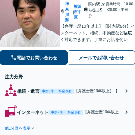
【横浜駅徒歩5分】
神
関内駅
か
営業時間：10:00
横浜
奈
~20:00（平日）
ら徒歩5
市中
|
川
分
区
県
【弁護士歴10年以上】【関内駅5分】イ
ンターネット、相続、不動産など幅広
く対応できます。丁寧にお話を伺い、
適切な対応方法をご説明させて頂きま
す。小さなお悩みでも構いませんの
電話でお問い合わせ
メールでお問い合わせ
で、お気軽にご相談ください【土日も
対応可能】
注力分野
相続・遺言
【弁護士歴10年以上】【関
事例2件
料金表有
内駅5分】相続人が多く遠
方に住んでいる方もいるな
ど、煩雑な手続きも一任く
インターネット
【弁護士歴10年以上】
事例2件
料金表有
ださい。遺言書作成や遺留
【関内駅5分】【情報
分減殺請求、親族間の紛争
処理安全確保支援士保
解決など、どんなご相談も
他1分野を表示
有】名誉毀損やプライ
伺います。【土日対応可