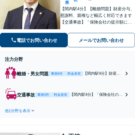
県
【関内駅4分】【離婚問題】財産分与、
慰謝料、親権など幅広く対応できます
【交通事故】「保険会社の提示額に納
得できない」「治療が打ち切られてし
まい困惑している」などご相談くださ
電話でお問い合わせ
メールでお問い合わせ
い！【分割払いOK】【初回面談60分無
料】【休日・夜間面談可】
注力分野
離婚・男女問題
【関内駅4分】財産分
事例5件
料金表有
与、慰謝料、親権など
幅広くご相談くださ
い。調停を有利に進め
交通事故
【関内駅4分】「保険会社の提
事例3件
料金表有
ることも可能です。丁
示額に納得できない」「治療
寧なヒアリングでご相
が打ち切られてしまい困惑し
談者さまの「本当の想
他1分野を表示
ている」などご相談くださ
い」を引き出します。
い！「むち打ち」から「高次
【分割払い利用可】
機能障害」まで幅広く対応で
【初回面談60分無料】
きます！ご相談の際に見通し
【休日・夜間面談可】