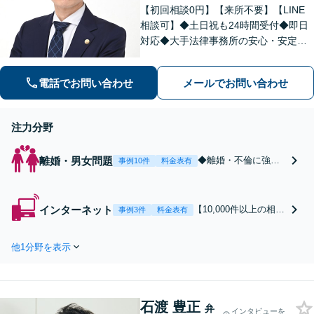
【初回相談0円】【来所不要】【LINE
相談可】◆土日祝も24時間受付◆即日
対応◆大手法律事務所の安心・安定サ
ービス◆お客様の強い味方になります
◆お気軽にご相談ください
電話でお問い合わせ
メールでお問い合わせ
注力分野
離婚・男女問題
◆離婚・不倫に強い
事例10件
料金表有
弁護士◆【早く解決
したい】【責任を取
らせたい】【減額し
インターネット
【10,000件以上の相談
事例3件
料金表有
たい】【内密に解決
実績】【ネットトラブ
したい】
ル即日対応】◆自身の
他1分野を表示
投稿に対して意見照会
書が届いた方◆誹謗中
傷の被害に遭った方◆
トレントの利用で開示
石渡 豊正
請求を受けた方◆個
弁
インタビューを