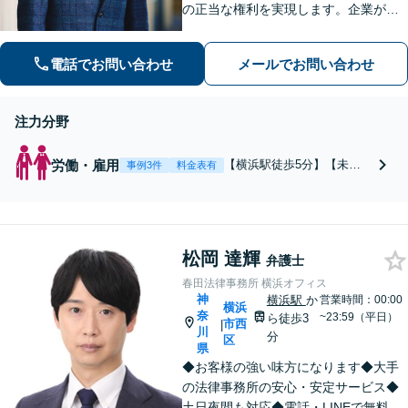
の正当な権利を実現します。企業が相
手でも泣き寝入りする必要はありませ
ん。会社への疑問や悩み、ご相談くだ
電話でお問い合わせ
メールでお問い合わせ
さい。予約は24時間受付。【初回電話
相談無料】【夜間・休日対応可】
注力分野
労働・雇用
【横浜駅徒歩5分】【未払
事例3件
料金表有
い残業代請求 /不当解雇、
退職勧奨等労働者側専従】
働く皆様の正当な権利を実
現します。企業が相手でも
松岡 達輝
泣き寝入りする必要はあり
弁護士
ません。会社への疑問や悩
春田法律事務所 横浜オフィス
み、ご相談ください。予約
神
横浜駅
か
営業時間：00:00
横浜
は24時間受付。【初回無
奈
~23:59（平日）
ら徒歩3
市西
|
料】【夜間休日対応可】
川
分
区
県
◆お客様の強い味方になります◆大手
の法律事務所の安心・安定サービス◆
土日夜間も対応◆電話・LINEで無料相