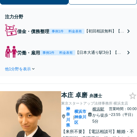
ださい。【休日・夜間面談可】【電話
相談可】
注力分野
借金・債務整理
【初回相談無料】【分
事例1件
料金表有
割払い対応】【感謝の
声多数】債務整理の案
件に特化。借金の取立
労働・雇用
【日本大通り駅3分】【初
事例1件
料金表有
てを止めたい、破産を
回相談1時間無料】【感謝
したい、破産以外の手
の声多数】労働者側、使用
続きをしたいなど、お
他1分野を表示
者側の双方に対応していま
早めにご相談くださ
す。残業代、解雇・退職、
い。最適な解決手段を
トラブルの対応など、お早
ご提案し、迅速な解決
めにご相談ください。最適
に向けてサポートいた
本庄 卓磨
な解決手段をご提案し、迅
弁護士
します。
速な解決に向けて丁寧にサ
東京スタートアップ法律事務所 横浜支店
ポートいたします。
神
横浜駅
営業時間：00:00
横浜市
奈
~23:55（平日）
から徒歩
神奈川
|
川
5分
区
県
【来所不要】【電話相談可】離婚・不