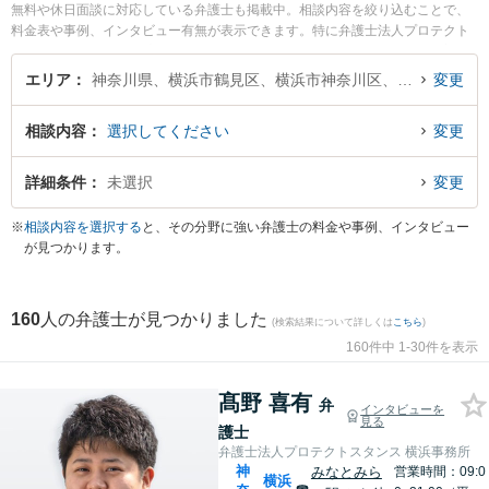
無料や休日面談に対応している弁護士も掲載中。相談内容を絞り込むことで、
料金表や事例、インタビュー有無が表示できます。特に弁護士法人プロテクト
スタンス 横浜事務所の髙野 喜有弁護士や弁護士法人エース 横浜事務所の室井
涼弁護士、横浜ユナイテッド法律事務所の木下 正信弁護士のプロフィール情報
エリア
神奈川県、横浜市鶴見区、横浜市神奈川区、横浜市西区、横浜市中区、横浜市南区、横浜市保土ケ谷区、横浜市磯子区、横浜市金沢区、横浜市港北区、横浜市戸塚区、横浜市港南区、横浜市旭区、横浜市緑区、横浜市瀬谷区、横浜市栄区、横浜市泉区、横浜市青葉区、横浜市都筑区
変更
や弁護士費用、強みなどが注目されています。離婚や相続、交通事故から不動
産、ネットトラブル、企業法務まで幅広く取り扱う弁護士が多数。こんな法律
相談内容
選択してください
変更
相談をお持ちの方は是非ご利用ください。横浜市で土日や夜間に発生した不倫
慰謝料トラブルを今すぐに弁護士に相談したい』『交通事故の過失割合や後遺
障害のトラブル解決の実績豊富な近くの弁護士を検索したい』『初回相談無料
詳細条件
未選択
変更
で自己破産や債務整理を法律相談できる横浜市内の弁護士に相談予約したい』
などでお困りの相談者さんにおすすめです。
※
相談内容を選択する
と、その分野に強い弁護士の料金や事例、インタビュー
が見つかります。
160
人の弁護士が見つかりました
(検索結果について詳しくは
こちら
)
160件中 1-30件を表示
髙野 喜有
弁
インタビューを
見る
護士
弁護士法人プロテクトスタンス 横浜事務所
神
みなとみら
営業時間：09:0
横浜