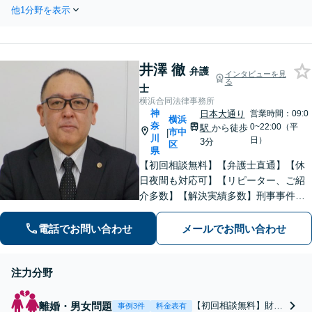
産、個人再生、任意整理など、
幅広い方からのご相談に対応
他1分野を表示
相談者さまに合った方法をご提
【完全個室｜子連れ相談可】
案します。「家族や職場に借金
【日本大通り駅3分】
を知られたくない」「マイホー
ムは残したい」といった方もご
井澤 徹
相談ください。【完全個室】
弁護
インタビューを見
る
【日本大通り駅3分】
士
横浜合同法律事務所
神
日本大通り
営業時間：09:0
横浜
奈
0~22:00（平
駅
から徒歩
市中
|
川
日）
3分
区
県
【初回相談無料】【弁護士直通】【休
日夜間も対応可】【リピーター、ご紹
介多数】【解決実績多数】刑事事件、
債務整理、離婚、相続など幅広く対
応。迅速な対応と丁寧なサポートに努
電話でお問い合わせ
メールでお問い合わせ
めます。
注力分野
離婚・男女問題
【初回相談無料】財産
事例3件
料金表有