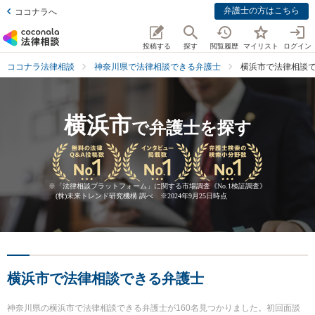
弁護士の方はこちら
ココナラへ
投稿する
探す
閲覧履歴
マイリスト
ログイン
ココナラ法律相談
神奈川県で法律相談できる弁護士
横浜市で法律相談
横浜市
で弁護士を探す
※
「法律相談プラットフォーム」に関する市場調査《No.1検証調査》
(株)未来トレンド研究機構 調べ ※2024年9月25日時点
横浜市で法律相談できる弁護士
神奈川県の横浜市で法律相談できる弁護士が160名見つかりました。初回面談