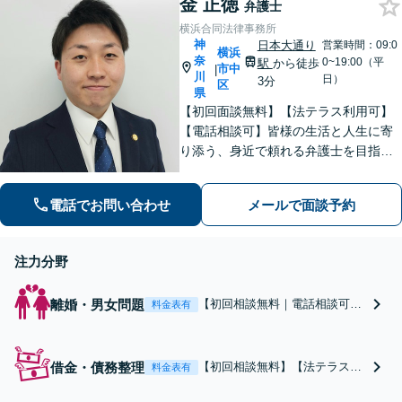
金 正徳
や費用などを明示します【初
弁護士
回面談60分無料】
横浜合同法律事務所
神
日本大通り
営業時間：09:0
横浜
奈
0~19:00（平
駅
から徒歩
市中
|
川
日）
3分
区
県
【初回面談無料】【法テラス利用可】
【電話相談可】皆様の生活と人生に寄
り添う、身近で頼れる弁護士を目指し
ます！フットワーク軽く、迅速な対応
で、皆様のご相談に応えます。離婚／
電話でお問い合わせ
メールで面談予約
債務整理／刑事事件など、お任せくだ
さい。おひとりで悩みを抱えず、まず
はご相談を！
注力分野
離婚・男女問題
【初回相談無料｜電話相談可】
料金表有
【法テラス利用可】不貞の慰謝
料請求・養育費・協議・調停な
ど。相談者さまにとって有利な
借金・債務整理
【初回相談無料】【法テラス利
料金表有
解決となるよう誠心誠意サポー
用可】【電話相談可】自己破
トいたします。性別年齢問わず