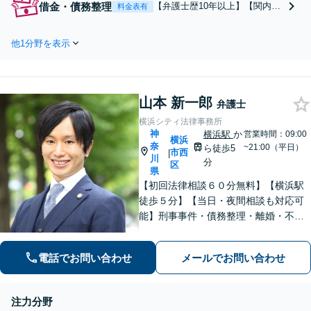
借金・債務整理
【弁護士歴10年以上】【関内駅
料金表有
ングをしっかり行い円滑に解決致し
5分】【初回相談無料】【夜間/
ます！【司法書士資格あり】【子連
休日相談可】破産管財人経験か
れ相談可】【夜間/休日対応可】
他1分野を表示
ら依頼者に寄り添い最適な解決
方法をご提案いたします！1人
で抱える前にまずはご相談くだ
さい！【法人対応可】【分割払
山本 新一郎
い利用可】【夜間/休日相談可】
弁護士
横浜シティ法律事務所
神
横浜駅
か
営業時間：09:00
横浜
奈
~21:00（平日）
ら徒歩5
市西
|
川
分
区
県
【初回法律相談６０分無料】【横浜駅
徒歩５分】【当日・夜間相談も対応可
能】刑事事件・債務整理・離婚・不
貞・相続などのあらゆる相談につい
て、一人ひとりにとっての最善の解決
電話でお問い合わせ
メールでお問い合わせ
を目指す「オーダーメイドの弁護士活
動」を信条に掲げて全力を尽くしま
す。
注力分野