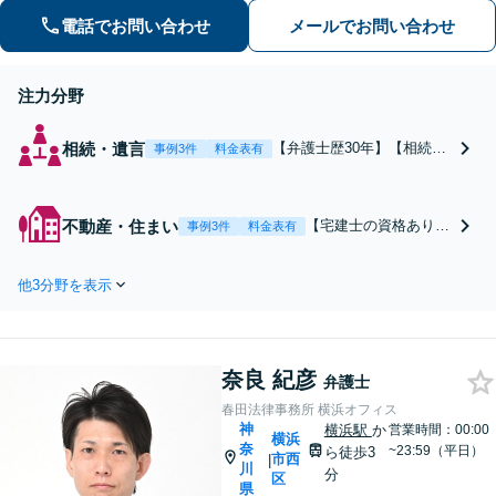
問題／企業法務／労働トラブルを中心
電話でお問い合わせ
メールでお問い合わせ
に法人・個人問わず承ります【顧問先
企業多数あり】【土日祝対応可】【関
注力分野
内4分】
相続・遺言
【弁護士歴30年】【相続問
事例3件
料金表有
題の解決実績多数あり】遺
産分割が進まない／遺産に
不動産がある／遺産に負債
不動産・住まい
【宅建士の資格あり】
事例3件
料金表有
がある（限定承認）など、
【法人・事業者側のご
相続のご相談はお任せくだ
相談のみ対応】家賃滞
さい。他士業連携で登記や
他3分野を表示
納／不動産を含む相続
株式対応もワンストップ対
問題など、幅広くご相
応します【土日祝対応可】
談に対応します。弁護
【関内4分】
士歴30年、不動産問題
奈良 紀彦
の解決実績多数。不動
弁護士
産企業の顧問弁護士も
春田法律事務所 横浜オフィス
お任せください【関内
神
横浜駅
か
営業時間：00:00
横浜
4分】【土日祝対応
奈
~23:59（平日）
ら徒歩3
市西
|
川
可】
分
区
県