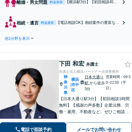
離婚・男女問題
【横浜駅3分】【初回相談45分
料金表有
無料】「モラハラ・DVの解決実
績多数」依頼者様の心に寄り添
うきめ細やかな対応で、離婚問
相続・遺言
【電話相談OK】相続案件の豊富な弁
料金表有
題を最善の解決へと導きます。
護士が、迅速な対応と客観的な視点
「豊富なプランで一人一人に最
で依頼者の不安を解消します。国外
適なサポートを提案」【ビデオ
他1分野を表示
在住の相手方との交渉もお任せくだ
面談可】
さい！【初回相談無料】「不動産相
続に強い」【完全個室対応】【バリ
アフリー対応】
下田 和宏
弁護士
弁護士法人横浜パートナー法律事務所
神
日本大通り
営業時間：09:3
横浜
奈
0~22:00（平
駅
から徒歩
市中
|
川
日）
3分
区
県
【日本大通り駅3分】【初回相談1時間
無料】【感謝の声多数】企業法務、労
働・雇用、不動産など、ぜひご相談く
ださい。迅速なレスポンスと丁寧なリ
ーガルサービスの提供を心がけており
電話で面談予約
メールでお問い合わせ
ます。お困りの場合は、ぜひご相談く