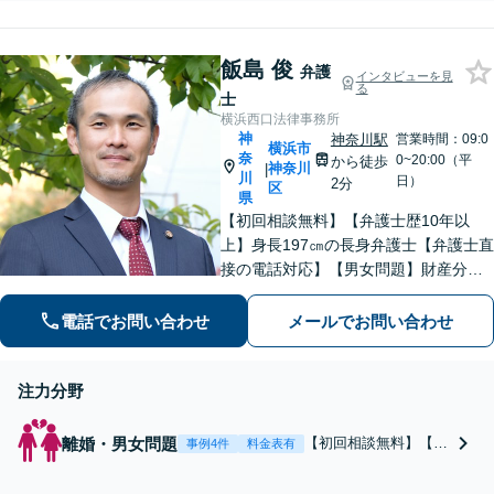
バシーを侵害する投稿
能】【子連れ相談可】
の削除お任せくださ
い。著作権侵害で損害
飯島 俊
賠償を請求された方の
弁護
インタビューを見
る
対応も多数経験してい
士
ます【土日対応可能】
横浜西口法律事務所
【子連れ相談可】
神
神奈川駅
営業時間：09:0
横浜市
奈
0~20:00（平
から徒歩
神奈川
|
川
日）
2分
区
県
【初回相談無料】【弁護士歴10年以
上】身長197㎝の長身弁護士【弁護士直
接の電話対応】【男女問題】財産分与
などの金銭問題はお任せ【借金問題】
最適な債務整理をご提案【刑事事件】
電話でお問い合わせ
メールでお問い合わせ
交渉に強い！即日接見に努めます【夜
間・休日面談】【完全個室】【横浜駅7
注力分野
分】
離婚・男女問題
【初回相談無料】【法
事例4件
料金表有
テラス】身長197㎝の
長身弁護士【弁護士歴