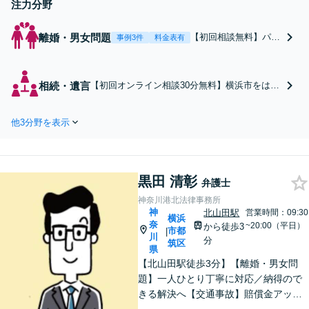
注力分野
離婚・男女問題
【初回相談無料】パパ
事例3件
料金表有
弁護士：男性側のご相
談も多数！同じ男性目
線で物事を解決へと導
相続・遺言
【初回オンライン相談30分無料】横浜市をはじ
きます／離婚協議・調
め、関東の相続・遺言はご相談ください。親族
停／慰謝料請求／養育
間の話し合いや書類集めなどを代行いたしま
費・面会交流など。異
他3分野を表示
す。信頼できる司法書士・税理士も紹介可。遺
性に対しては自分の悩
産分割・遺留分・遺言書作成など幅広く対応
みを打ち明けにくい
【当日・夜間面談応相談】
方、お気軽にご相談く
ださい【Web面談可】
黒田 清彰
弁護士
【夜間面談応相談】
神奈川港北法律事務所
神
北山田駅
営業時間：09:30
横浜
奈
~20:00（平日）
から徒歩3
市都
|
川
分
筑区
県
【北山田駅徒歩3分】【離婚・男女問
題】一人ひとり丁寧に対応／納得ので
きる解決へ【交通事故】賠償金アップ