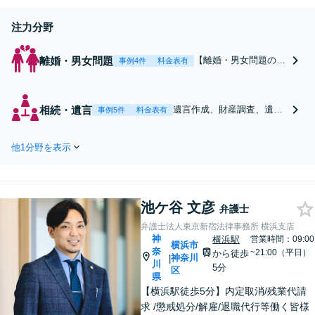
注力分野
離婚・男女問題
【離婚・男女問題の取
事例4件
料金表有
扱件数多数】多額の資
産分配など、複雑な財
産分与もお任せくださ
相続・遺言
遺言作成、財産調査、遺産
事例5件
料金表有
い。不貞慰謝料／婚姻
分割、相続放棄等、多岐に
費用／親権／DV・モ
わたる相続問題を多数、取
ラハラ等、対応実績多
他1分野を表示
り扱っております。税理
数。お気持ちにも寄り
士・不動産業者の連携も可
添い、親身になって対
能。【証券会社勤務経験
応いたします【上大岡
有】【弁護士歴10年以上】
駅直結】【平日夜間・
池ケ谷 文彦
【夜間・土日祝対応】【上
弁護士
土日祝相談可】
大岡駅直結】
弁護士法人東京新宿法律事務所 横浜支店
神
横浜駅
営業時間：09:00
横浜市
奈
~21:00（平日）
から徒歩
神奈川
|
川
5分
区
県
【横浜駅徒歩5分】内定取消/残業代請
求 /懲戒処分/解雇/退職代行等働く皆様