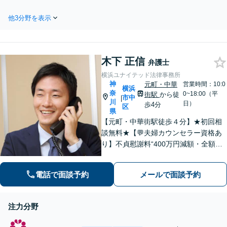
【関内駅徒歩7分】ご相談者様のご意
ぎるということはあり
向を大切にお話を伺い、最善の策に
ません。不安に感じら
他3分野を表示
むけて力を尽くします。遺産分割協
れたら、一度ご相談く
議・遺留分減殺請求・遺言書作成な
ださい。
ど相続全般について、お気軽にご相
談ください。
木下 正信
弁護士
横浜ユナイテッド法律事務所
神
元町・中華
営業時間：10:0
横浜
奈
0~18:00（平
街駅
から徒
市中
|
川
日）
歩4分
区
県
【元町・中華街駅徒歩４分】★初回相
談無料★【💬夫婦カウンセラー資格あ
り】不貞慰謝料“400万円減額・全額免
除”など実績多数！法務、不動産トラブ
ルも◎【スムーズな対応】お話をじっ
電話で面談予約
メールで面談予約
くりお聞きします【LINE・メール24時
間受付中】
注力分野