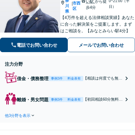
奈
0~21:00（平
い駅
から徒
市西
|
川
日）
歩4分
区
県
【4万件を超える法律相談実績】あなた
に合った解決策をご提案します。まず
はご相談を。【みなとみらい駅4分】
電話でお問い合わせ
メールでお問い合わせ
注力分野
借金・債務整理
【相談は何度でも無
事例3件
料金表有
料】【当日・夜間・土
日祝日の対応可能】
【借金・債務整理につ
離婚・男女問題
【初回相談60分無料】
事例3件
料金表有
いて累計17,000件以上
【慰謝料・離婚問題に
の受任実績】借金の返
ついて6,000件以上の
済や督促にお悩みの
他3分野を表示
豊富な相談実績】【着
方、過払い金があるか
手金の返金保証あり】
知りたい方はご相談く
浮気・不倫の慰謝料請
ださい。ベストな解決