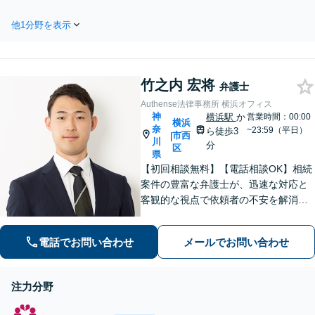
4分】2度目の自己破産や法人の
視してご満足いただける解
破産もおまかせください。受任
決を【分割・カード払いも
他1分野を表示
通知で支払いの督促ストップ。
OK】【休日・夜間面談可】
【法テラス利用可】分割払い・
【電話・メール・ビデオ面
カード払いなど柔軟に対応【休
談可】【関内駅4分】
日・夜間面談可】【電話／メー
竹之内 宏将
ル／ビデオ面談可】
弁護士
Authense法律事務所 横浜オフィス
神
横浜駅
か
営業時間：00:00
横浜
奈
~23:59（平日）
ら徒歩3
市西
|
川
分
区
県
【初回相談無料】【電話相談OK】相続
案件の豊富な弁護士が、迅速な対応と
客観的な視点で依頼者の不安を解消し
ます。国外在住の相手方との交渉もお
任せください！【完全個室対応】【子
電話でお問い合わせ
メールでお問い合わせ
連れ相談可】
注力分野