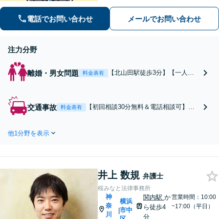
などに努めます。保険会社との交渉や
手続きはお任せ【借金・債務整理】手
電話でお問い合わせ
メールでお問い合わせ
続きはもちろん、再発防止策や今後の
生活のフォローも行います。
注力分野
離婚・男女問題
【北山田駅徒歩3分】【一人ひ
料金表有
とりに丁寧な弁護を】不貞の慰
謝料請求／離婚問題について時
間を掛けて話を伺い、依頼者が
交通事故
【初回相談30分無料＆電話相談可】交
料金表有
納得のいく交渉を行います【DV
通事故の実績多数！むち打ちから重い
被害】被害者に特化した弁護／
障害、死亡事故まで、幅広く対応。
保護命令で接近禁止措置【初回
他1分野を表示
「何を相談すべきかわからない」方も
相談30分無料】
お早めにご相談ください。一から弁護
士が丁寧にサポートいたします【北山
田駅3分】【土日祝相談可】
井上 数規
弁護士
桜みなと法律事務所
神
関内駅
か
営業時間：10:00
横浜
奈
~17:00（平日）
ら徒歩4
市中
|
川
分
区