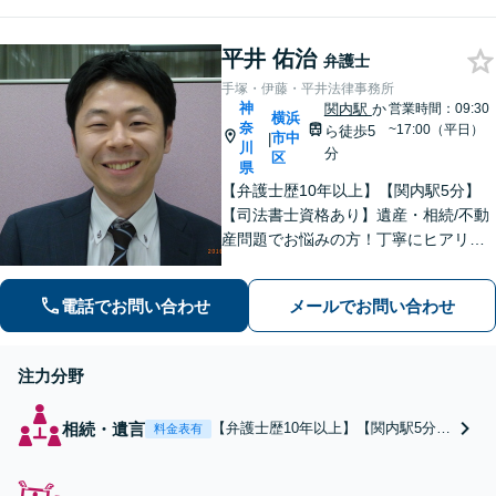
さい。
や相続に関する問題まで、幅広
く対応可能です。問題が複雑化
平井 佑治
する前に、ぜひ一度ご相談くだ
弁護士
さい。
手塚・伊藤・平井法律事務所
神
関内駅
か
営業時間：09:30
横浜
奈
~17:00（平日）
ら徒歩5
市中
|
川
分
区
県
【弁護士歴10年以上】【関内駅5分】
【司法書士資格あり】遺産・相続/不動
産問題でお悩みの方！丁寧にヒアリン
グ！最適なプランをご提案致します！
【関内駅徒歩5分】【初回面談無料】
電話でお問い合わせ
メールでお問い合わせ
【夜間/休日対応可能】
注力分野
相続・遺言
【弁護士歴10年以上】【関内駅5分】
料金表有
【成年後見人経験あり】親族トラブ
ルに発展する前に相続対策や遺産分
割協議ならお任せください！ヒアリ