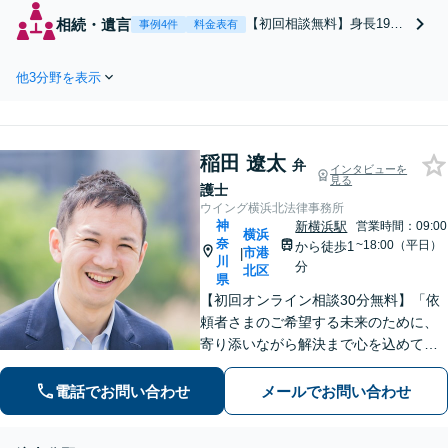
10年以上】慰謝料や財
相続・遺言
【初回相談無料】身長197
事例4件
料金表有
産分与、婚姻費用な
㎝の長身弁護士【弁護士歴
ど、金銭トラブルはお
10年以上】遺産分割／不動
任せ！親権や面会交流
他3分野を表示
産相続／遺留分／遺言書／
など、お子さまの問題
家族信託／任意後見／成年
にも親身に対応します
後見など幅広い分野に対応
【夜間・休日面談】
します。税理士や司法書士
【子連れ相談】【電話
稲田 遼太
などの他士業とも連携【出
弁
インタビューを
相談】【横浜駅7分】
見る
張相談】【夜間・休日面
護士
談】【横浜駅7分】
ウイング横浜北法律事務所
神
新横浜駅
営業時間：09:00
横浜
奈
~18:00（平日）
から徒歩1
市港
|
川
分
北区
県
【初回オンライン相談30分無料】「依
頼者さまのご希望する未来のために、
寄り添いながら解決まで心を込めて対
応します」不動産契約や売買、家賃滞
納など不動産トラブル／離婚協議や調
電話でお問い合わせ
メールでお問い合わせ
停など離婚問題／相続・遺言も対応
【新横浜1分】