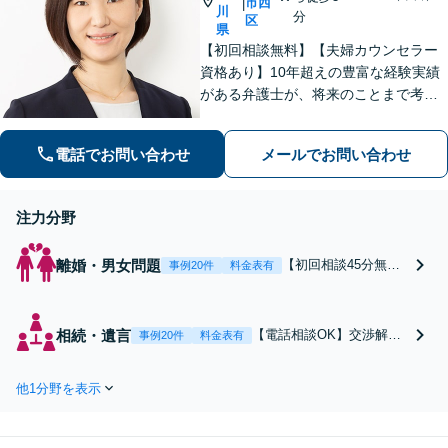
市西
|
川
分
区
県
【初回相談無料】【夫婦カウンセラー
資格あり】10年超えの豊富な経験実績
がある弁護士が、将来のことまで考え
た最適な離婚を提案「80名を超える弁
護士事務所に在籍」「事務所の離婚分
電話でお問い合わせ
メールでお問い合わせ
野マネージャー」相続は協議から裁判
まで一貫してサポート【完全個室対
応】
注力分野
離婚・男女問題
【初回相談45分無
事例20件
料金表有
料】【電話相談OK】
【夫婦カウンセラー
資格あり】将来のこ
相続・遺言
【電話相談OK】交渉解
事例20件
料金表有
とまで考えた最適な
決・裁判経験豊富な弁護士
離婚を提案します
が、相続を協議から裁判ま
「事務所の離婚分野
他1分野を表示
で一貫してサポートいたし
マネージャー」「状
ます「スピーディーな対応
況に合ったサポート
に定評あり」「80名を超
プランをご用意」モ