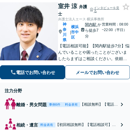
求、請求された慰謝料
策を提案いたします。
室井 涼
の減額交渉はもちろん
弁護
インタビューを見
る
財産分与や婚姻費用、
士
婚約破棄など様々な離
弁護士法人エース 横浜事務所
婚・男女問題の解決実
神
関内駅
か
営業時間：08:00
横浜
奈
績が豊富です。
~22:00（平日）
ら徒歩7
市中
|
川
分
区
県
【電話相談可能】【関内駅徒歩7分】悩
んでいることや困ったことがございま
したらまずはご相談ください。依頼者
様の悩みに寄り添い、最善の解決策を
見つけるための一助となるべく尽力い
電話でお問い合わせ
メールでお問い合わせ
たします！【クレジットカード利用可
能】
注力分野
離婚・男女問題
【相談無料】【電話相
事例6件
料金表有
談可】慰謝料・養育
費・親権など、離婚・
男女問題全般を扱って
相続・遺言
【初回相談無料】【電話相談可】
料金表有
います。ご相談に早す