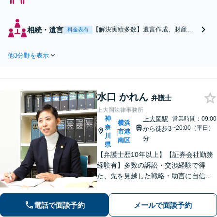
分与や婚姻費用の交渉
に強み。お子さまの幸
せを尊重し、依頼者さ
相続・遺言
【解決実績多数】遺言作成、財産調
料金表有
まにとって有利な条件
査、遺産分割、相続放棄等、多岐に
で解決できるよう尽力
わたる相続問題を多数、取り扱って
します。別居や離婚検
他3分野を表示
おります。税理士・不動産業者の連
討中の段階からご相談
携も可能。遺産分割が進まない／遺
可能です【休日・夜間
産に不動産がある／遺産に負債があ
も対応】【日本大通り
る（限定承認）等、相続のご相談は
駅3分】
水口 かれん
お任せください。
弁護士
上大岡法律事務所
神
上大岡駅
営業時間：09:00
横浜
奈
~20:00（平日）
から徒歩3
市港
|
川
分
南区
県
【弁護士歴10年以上】【証券会社勤務
経験有】多数の訴訟・交渉経験で得
た、先を見越した戦略・助言に自信が
あります。依頼者に寄り添いながら的
確にアドバイスいたします【平日夜
電話で面談予約
メールで面談予約
間・土日祝相談可】【上大岡駅直結】