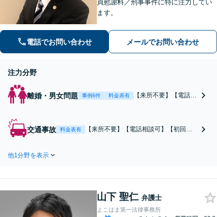
貞慰謝料／刑事事件に特に注力してい
ます。
電話でお問い合わせ
メールでお問い合わせ
注力分野
離婚・男女問題
【来所不要】【電話相
事例6件
料金表有
談可】親権／婚姻費用
／不倫慰謝料／別居な
どの争点を整理し、見
交通事故
【来所不要】【電話相談可】【初回相
料金表有
通しと方針を提示しま
談無料】治療中から、賠償額・過失割
す。
合・後遺障害の見通しを整理し、納得
他1分野を表示
感ある解決を目指します。
山下 聖仁
弁護士
よこはま第一法律事務所