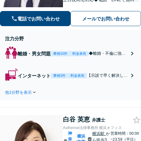
談
電話でお問い合わせ
メールでお問い合わせ
注力分野
離婚・男女問題
◆離婚・不倫に強い
事例10件
料金表有
弁護士◆【早く解決
したい】【責任を取
らせたい】【減額し
インターネット
【示談で早く解決した
事例3件
料金表有
たい】【内密に解決
い】【賠償金を抑えた
したい】
い】【開示請求に納得
他1分野を表示
できない】【加害者に
賠償請求したい】
白谷 英恵
弁護士
Authense法律事務所 横浜オフィス
神
横浜駅
か
営業時間：00:00
横浜
奈
~23:59（平日）
ら徒歩3