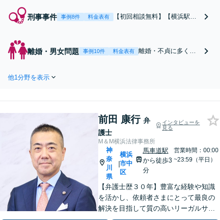
刑事事件
【初回相談無料】【横浜駅徒
事例8件
料金表有
歩５分】【加害者弁護・被害
者支援】 痴漢/盗撮/交通事故/
薬物/わいせつ/傷害/暴行/少年
離婚・男女問題
離婚・不貞に多くの
事例10件
料金表有
などに豊富な実績がございま
実績【年間相談２０
す！ 即日接見、夜間も対応可
０件以上】【初回相
能です！
他1分野を表示
談無料】【横浜駅徒
歩５分】 慰謝料・財
産分与・養育費・親
権など、お気軽にご
前田 康行
相談ください！
弁
インタビューを
見る
護士
M＆M横浜法律事務所
神
馬車道駅
営業時間：00:00
横浜
奈
~23:59（平日）
から徒歩3
市中
|
川
分
区
県
【弁護士歴３０年】豊富な経験や知識
を活かし、依頼者さまにとって最良の
解決を目指して質の高いリーガルサー
ビスの提供に努めます。ご相談は相続