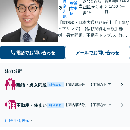
神
みなとみら
営業時間：09:3
横浜
奈
0~17:00（平
い駅
から徒
市中
|
川
日）
歩4分
区
県
【関内駅・日本大通り駅5分】【丁寧な
ヒアリング】【信頼関係を重視】離
婚・男女問題、不動産トラブル、詐
欺・消費者問題など、幅広く対応して
います。ご依頼者が抱えている不安や
電話でお問い合わせ
メールでお問い合わせ
悩みにしっかり寄り添い、最善の解決
策を一緒に考えていきます。ぜひご相
談ください。
注力分野
離婚・男女問題
【関内駅5分】【丁寧なヒアリ
料金表有
ング】【信頼関係を重視】不貞
の慰謝料請求、財産分与、養育
費など、お困りの際はご相談く
不動産・住まい
【関内駅5分】【丁寧なヒアリ
料金表有
ださい。感情的な対立を避けな
ング】【信頼関係を重視】不動
がら、将来を見据えた解決を目
産オーナーさま、借主さまの双
指します。離婚するか悩んでい
他1分野を表示
方の立場からご相談をお受けし
る段階でもお気軽にご連絡くだ
ております。不動産の管理業務