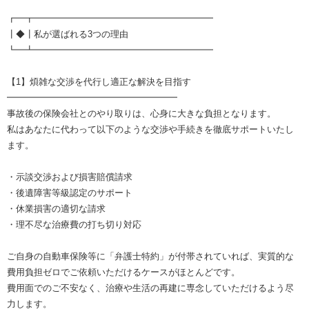
┏━┳━━━━━━━━━━━━━━━━━━━━
┃◆┃私が選ばれる3つの理由
┗━┻━━━━━━━━━━━━━━━━━━━━
【1】煩雑な交渉を代行し適正な解決を目指す
━━━━━━━━━━━━━━━━━━━
事故後の保険会社とのやり取りは、心身に大きな負担となります。
私はあなたに代わって以下のような交渉や手続きを徹底サポートいたし
ます。
・示談交渉および損害賠償請求
・後遺障害等級認定のサポート
・休業損害の適切な請求
・理不尽な治療費の打ち切り対応
ご自身の自動車保険等に「弁護士特約」が付帯されていれば、実質的な
費用負担ゼロでご依頼いただけるケースがほとんどです。
費用面でのご不安なく、治療や生活の再建に専念していただけるよう尽
力します。