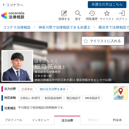
弁護士の方はこちら
ココナラへ
投稿する
探す
閲覧履歴
マイリスト
ログイン
ココナラ法律相談
神奈川県で法律相談できる弁護士
横浜市で法律相談
マイリストに入れる
ほそぶち たく
細淵 拓
弁護士
横浜綜合法律事務所
日本大通り駅
神奈川県
横浜市中区日本大通11 横浜情報文化センター11階
注力分野
交通事故
他の注力分野を表示
対応体制
分割払い利用可
初回面談無料
電話相談可
WEB面談可
平日限定で初回相談1時間無料です。
注意補足
プロフィール
インタビュー
事例紹介
料金表
注力分野