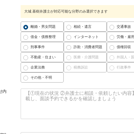
大城 基樹弁護士が対応可能な分野のみ選択できます
離婚・男女問題
相続・遺言
交通事故
借金・債務整理
インターネット
労働・雇
刑事事件
詐欺・消費者問題
債権回収
不動産・住まい
医療・介護問題
外国人・
企業法務
税務訴訟
行政事件
その他・不明
せ内