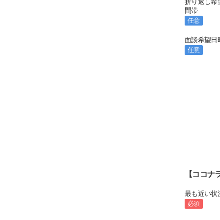
折り返し希
間帯
任意
面談希望日
任意
【ココナ
最も近い状
必須