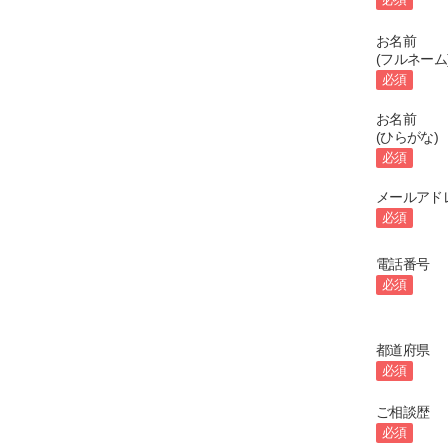
お名前
(フルネーム
必須
お名前
(ひらがな)
必須
メールアド
必須
電話番号
必須
都道府県
必須
ご相談歴
必須