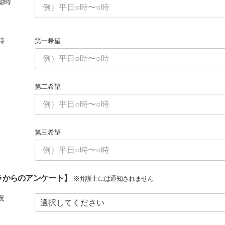
望時
時
第一希望
第二希望
第三希望
ラからのアンケート】
※弁護士には通知されません
況