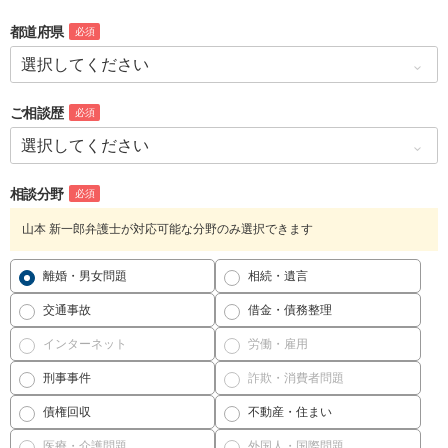
都道府県
必須
ご相談歴
必須
相談分野
必須
山本 新一郎弁護士が対応可能な分野のみ選択できます
離婚・男女問題
相続・遺言
交通事故
借金・債務整理
インターネット
労働・雇用
刑事事件
詐欺・消費者問題
債権回収
不動産・住まい
医療・介護問題
外国人・国際問題