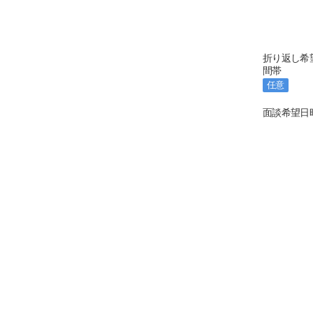
折り返し希
間帯
任意
面談希望日