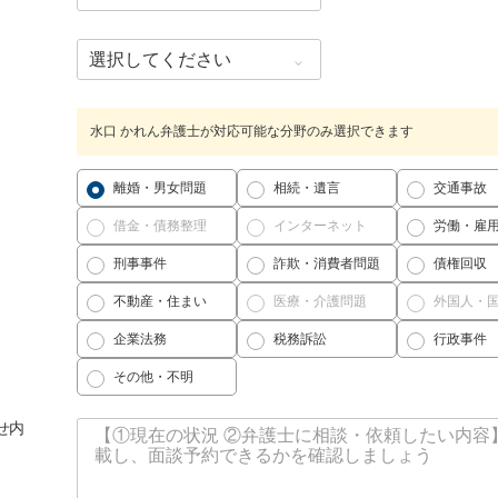
水口 かれん弁護士が対応可能な分野のみ選択できます
離婚・男女問題
相続・遺言
交通事故
借金・債務整理
インターネット
労働・雇
刑事事件
詐欺・消費者問題
債権回収
不動産・住まい
医療・介護問題
外国人・
企業法務
税務訴訟
行政事件
その他・不明
せ内