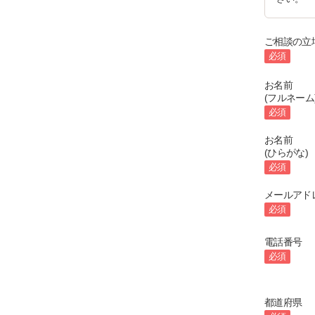
ご相談の立
必須
お名前
(フルネーム
必須
お名前
(ひらがな)
必須
メールアド
必須
電話番号
必須
都道府県