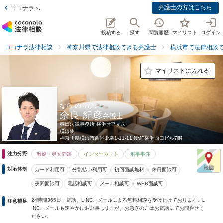
弁護士の方はこちら
ココナラへ
投稿する
探す
閲覧履歴
マイリスト
ログイン
ココナラ法律相談
神奈川県で法律相談できる弁護士
横浜市で法律相談
マイリストに入れる
なら のりひこ
奈良 紀彦
弁護士
春田法律事務所 横浜オフィス
横浜駅
神奈川県
横浜市西区北幸1-11-11 NMF横浜西口ビル7階
注力分野
離婚・男女問題
インターネット
刑事事件
対応体制
カード利用可
分割払い利用可
初回面談無料
休日面談可
夜間面談可
電話相談可
メール相談可
WEB面談可
24時間365日、電話、LINE、メールによる無料相談を受け付けております。L
注意補足
INE、メールも速やかにお返事しますが、お急ぎの方はお電話にてお問合せく
ださい。