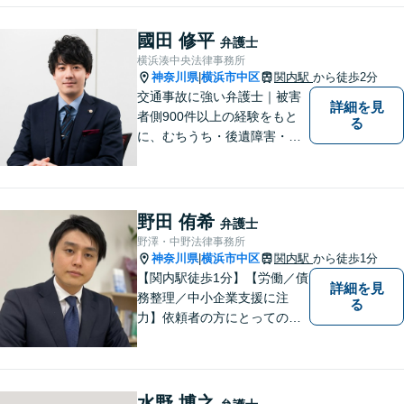
いをし、温かみ溢れる法的サ
ポートを提供します。どうぞ
國田 修平
弁護士
お気軽にご相談ください。
横浜湊中央法律事務所
神奈川県
横浜市中区
関内駅
から徒歩2分
|
交通事故に強い弁護士｜被害
詳細を見
者側900件以上の経験をもと
る
に、むちうち・後遺障害・慰
謝料・過失割合・休業損害・
弁護士費用特約対応・保険会
社交渉・示談金増額まで丁寧
にサポート
野田 侑希
弁護士
野澤・中野法律事務所
神奈川県
横浜市中区
関内駅
から徒歩1分
|
【関内駅徒歩1分】【労働／債
詳細を見
務整理／中小企業支援に注
る
力】依頼者の方にとっての
「真に納得いく解決」を目指
します。コミュニケーション
を重視しながら、法律の知見
を最大限駆使したご提案をい
水野 博之