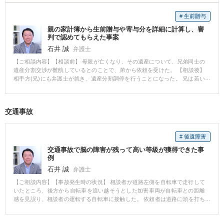
し、裁判所に証拠として提出したうえで、特別受益にあたると主張した。 ●
最終的には兄の相続分を法定相続割合より減らすことに成功した。 【解決の
# 生前贈与
ポイント】 過去の家計簿の精査など、相当な手間を要しましたが、きちんと
親の家計簿から生前贈与や寄与分を詳細に計算し、審
主張立証したことで、ご依頼者の取り分を多くすることに成功しました。
判で認めてもらえた事案
石井 誠
弁護士
【ご相談内容】【相談前】 母親が亡くなり、その遺産について、兄弟同士の
遺産分割交渉が難航しているとのことで、弟から依頼を受けた。 【相談後】
相手方(兄)にも弁護士が就き、遺産分割調停を行うことになった。 兄は若い
頃から借金を繰り返し、兄弟の父母は生前から兄の借金の肩代わりをした
り、兄弟の母親が兄に小遣いを与えたりしていた。 母親の家計簿から、借金
を肩代わりした金額、与えた小遣いの金額をピックアップし、計算した。何
交通事故
十冊にもわたる家計簿から、該当ページをコピーして、裁判所に提出した。
一つ一つの金額は少額であったが、合計するとかなりの金額になった。 結
果、裁判所も、兄への特別受益であることを認め、弟の方の遺産の取り分を
# 後遺障害
多くすることが認められた。
交通事故で脳の障害が残って高い等級が獲得できた事
例
石井 誠
弁護士
【ご相談内容】【事故発生時の状況】 相談者が道路左側を自転車で走行して
いたところ、後方から自転車を追い越そうとした加害車両が自転車との距離
感を見誤り、相談者の運転する自転車に接触した。 依頼者は道路に頭を打ち
付けて脳挫傷等の傷害を負った。 【相談・依頼までの流れ】 依頼者は、交通
事故直後は意識がなかったため、当初依頼者の親族から相談を受け、依頼者