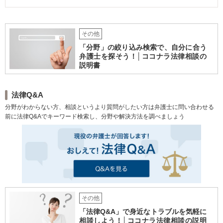
という約束になっていたものの、実地調査すると、借り主は別の場所に住ん
へ提出してから数日後、観護措置取消決定が出て、少年は少年鑑別所から自
でいて、このアパートを何かのビジネスに使っているということが判明し
宅に戻ることができた。 それから1か月半くらい後に行われた審判では、保護
た。 ●居住していないことの証拠として、夜間の使用状況を写真で撮り、借
観察処分となった。 また、少年はバイクの窃盗事件を学校に知られることな
り主に対しては約束違反であることを追及して立ち退きを要求する書面を送
く、その後も無事に高校へ通い続けることができた。
その他
付した。 ●その結果、借り主は、少額の立退料で退去することに合意した。
【解決のポイント】 ●「老朽化」を理由として退去を求める場合もあります
「分野」の絞り込み検索で、自分に合う
が、補修が可能な場合は立ち退きまでは認められません。 ●しかし、借主に
弁護士を探そう！│ココナラ法律相談の
何らかの契約違反があれば、立退料を低くしたり、立退料なしでの退去が認
説明書
められる場合もあります。 ●本件では、契約違反の裏付けをとった上で交渉
に臨んだため、短期の退去に成功し、立退料も少額で済みました。 ●立ち退
きを要求したい場合は、早めに弁護士にご相談されることをお勧めいたしま
す。
法律Q&A
分野がわからない方、相談というより質問がしたい方は弁護士に問い合わせる
前に法律Q&Aでキーワード検索し、分野や解決方法を調べましょう
その他
「法律Q&A」で身近なトラブルを気軽に
相談しよう！│ココナラ法律相談の説明