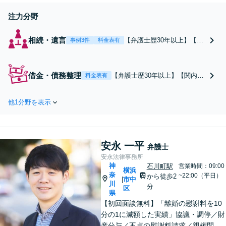
注力分野
相続・遺言
【弁護士歴30年以上】【初
事例3件
料金表有
回相談無料】複雑な相続ト
ラブルもお任せください。
遺産分割・相続放棄・遺言
借金・債務整理
【弁護士歴30年以上】【関内駅
料金表有
書など、利益と関係性を重
4分】2度目の自己破産や法人の
視してご満足いただける解
破産もおまかせください。受任
決を【分割・カード払いも
他1分野を表示
通知で支払いの督促ストップ。
OK】【休日・夜間面談可】
【法テラス利用可】分割払い・
【電話・メール・ビデオ面
カード払いなど柔軟に対応【休
談可】【関内駅4分】
日・夜間面談可】【電話／メー
安永 一平
ル／ビデオ面談可】
弁護士
安永法律事務所
神
石川町駅
営業時間：09:00
横浜
奈
~22:00（平日）
から徒歩2
市中
|
川
分
区
県
【初回面談無料】「離婚の慰謝料を10
分の1に減額した実績」協議・調停／財
産分与／不貞の慰謝料請求／親権問題