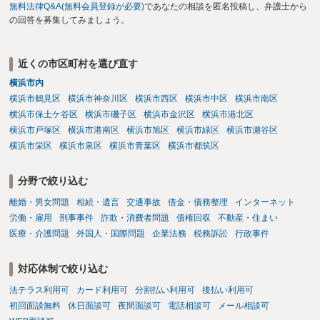
無料法律Q&A(無料会員登録が必要)
であなたの相談を匿名投稿し、弁護士から
の回答を募集してみましょう。
近くの市区町村を選び直す
横浜市内
横浜市鶴見区
横浜市神奈川区
横浜市西区
横浜市中区
横浜市南区
横浜市保土ケ谷区
横浜市磯子区
横浜市金沢区
横浜市港北区
横浜市戸塚区
横浜市港南区
横浜市旭区
横浜市緑区
横浜市瀬谷区
横浜市栄区
横浜市泉区
横浜市青葉区
横浜市都筑区
分野で絞り込む
離婚・男女問題
相続・遺言
交通事故
借金・債務整理
インターネット
労働・雇用
刑事事件
詐欺・消費者問題
債権回収
不動産・住まい
医療・介護問題
外国人・国際問題
企業法務
税務訴訟
行政事件
対応体制で絞り込む
法テラス利用可
カード利用可
分割払い利用可
後払い利用可
初回面談無料
休日面談可
夜間面談可
電話相談可
メール相談可