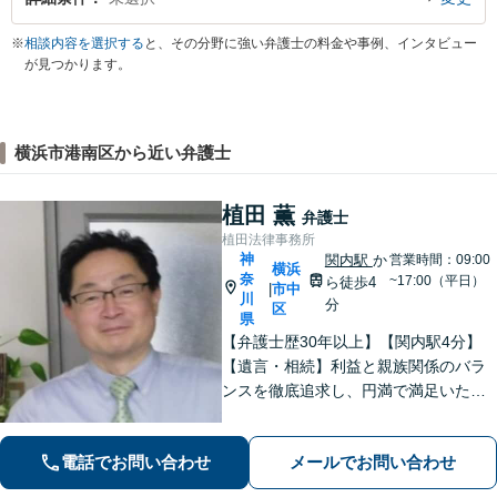
※
相談内容を選択する
と、その分野に強い弁護士の料金や事例、インタビュー
が見つかります。
横浜市港南区から近い弁護士
植田 薫
弁護士
植田法律事務所
神
関内駅
か
営業時間：09:00
横浜
奈
~17:00（平日）
ら徒歩4
市中
|
川
分
区
県
【弁護士歴30年以上】【関内駅4分】
【遺言・相続】利益と親族関係のバラ
ンスを徹底追求し、円満で満足いただ
ける解決を【借金・債務整理】2度目の
自己破産や法人の破産もおまかせくだ
電話でお問い合わせ
メールでお問い合わせ
さい【法テラス利用可】【電話／メー
ル／ビデオ面談可】