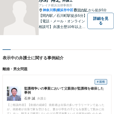
弁護士
たします。【初回相談30分無
アレイナ横浜法律事務所
料】
神奈川県
横浜市中区
関内駅
から徒歩5分
|
【関内駅／石川町駅徒歩5分】
詳細を見
【電話・メール・オンライン
る
相談可】弁護士歴10年以上！
離婚分野に精通する弁護士。
神奈川県密着の事務所で、地
域の方のお困りごとを解決し
てまいります。まずはお気軽
にご相談を！【法テラス対応
表示中の弁護士に関する事例紹介
可】
離婚・男女問題
# 親権
監護権争いの事案において父親側が監護権を確保した
事例
石井 誠
弁護士
【ご相談内容】【依頼の経緯】 依頼者は出張の多いサラリーマンであった
が、依頼者が出張で家を空けると、妻が小学生の子どもを放置して飲みに出
てしまい、朝方まで帰宅しないなどの育児放棄といえる状況が続いたため、