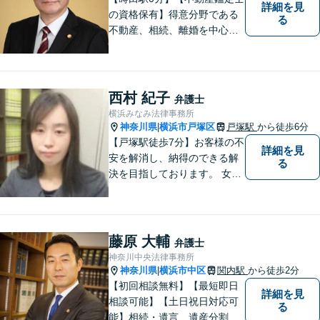
詳細を見
の資格保有】得意分野である
る
不動産、相続、離婚を中心に
様々な分野の業務を行なって
おります。 今まで培ってきた
経験も活かして、依頼者に寄
り添った弁護活動を目指しま
西村 紀子
弁護士
す。 お困りの方はぜひご相談
横浜みなみ法律事務所
ください。
神奈川県
横浜市戸塚区
戸塚駅
から徒歩6分
|
【戸塚駅徒歩7分】お客様の不
詳細を見
安を解消し、納得のできる解
る
決を目指しております。 女性
弁護士ならではの強みを活か
し、相談しやすい環境づくり
に努めています。取扱業務
は、離婚/相続/不動産・建築/
藤原 大輔
弁護士
交通事故/消費者被害等です。
神奈川中央法律事務所
お気軽にご相談ください。
神奈川県
横浜市中区
関内駅
から徒歩2分
|
【初回相談無料】【最短即日
詳細を見
相談可能】【土日祝日対応可
る
能】相続・遺言、遺産分割、