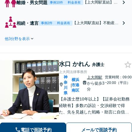
離婚・男女問題
【上大岡駅直結】
事例10件
料金表有
【調停委員の経験あ
り】数々の離婚問題
と向き合ってきた豊
相続・遺言
【上大岡駅直結】不動産業
事例2件
料金表有
富な実績！「有責配
者・司法書士・税理士との
偶者からの離婚請
連携「調停や裁判になる前
求」「別居している
他3分野を表示
段階でのご相談」に力を入
子どもの親権がほし
れています【電話・メール
い」不利な立場から
相談可】終活・遺言／相続
でも可能な限り希望
放棄／遺産分割／相続人の
を実現します【完全
水口 かれん
調査／遺留分侵害額請求な
弁護士
個室対応】【子連れ
ど相続問題はお任せくださ
上大岡法律事務所
相談可】【ビデオ面
い！【完全個室対応】
神
上大岡駅
営業時間：09:00
談対応】
横浜
奈
~20:00（平日）
から徒歩3
市港
|
川
分
南区
県
【弁護士歴10年以上】【証券会社勤務
経験有】多数の訴訟・交渉経験で得
た、先を見越した戦略・助言に自信が
あります。依頼者に寄り添いながら的
確にアドバイスいたします【平日夜
電話で面談予約
メールで面談予約
間・土日祝相談可】【上大岡駅直結】