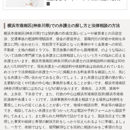
書
横浜市港南区(神奈川県)での弁護士の探し方と法律相談の方法
横浜市港南区(神奈川県)では契約書の作成/文面レビューや被害者との示談交
渉、交通事故の慰謝料増額請求、借金の督促停止、退職代行の対処や依頼を弁
護士に問い合わせたり、性犯罪で不起訴となった事例やヤミ金業者への対応、
不動産・土地の相続トラブル、育児放棄の相手から親権獲得、のような悩みに
ついて法律の専門家である弁護士に法律相談したいという方々の悩みに応える
弁護士がいます。横浜市港南区(神奈川県)の弁護士の法律相談料の相場は30分
あたり5,000円です。現在弁護士への相談料や依頼料金は自由化されているた
めココナラ法律相談の弁護士ページに掲載される料金表等を確認したり、気に
なる弁護士へ問い合わせてみると良いでしょう。また弁護士は交通の便が良い
主要駅の近くや行政の中心地に事務所を構えることが多いです。横浜市港南区
(神奈川県)の駅には次のような5の駅があります。港南台、上大岡、港南中
央、上永谷、下永谷です。また、行政の中心は横浜市港南区役所(横浜市港南
区港南中央通１０－１)です。法律事務所や弁護士相談できる場所は利便性を
重視しこれらの近くにあることが多いです。地域や相談分野、料金等の確認が
でき、相談してみたい弁護士が見つかった方は電話や予約フォームから面談予
約してみましょう。また限られた時間内で話ができるよう、面談当日までに整
理した事実や経緯と希望の解決方針をしっかり伝えられるように準備しましょ
う。一方で、依頼ではなく、疑問解消などを目的に相談のみをご希望の方は