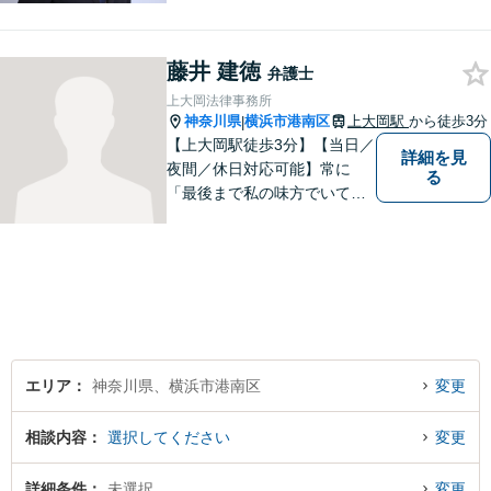
情報の削除交渉】手数料３万
円から承ります。まずはメー
藤井 建徳
ルにて掲載情報のURL等をお
弁護士
送りください。見込み、費用
上大岡法律事務所
等をご案内させていただきま
神奈川県
横浜市港南区
上大岡駅
から徒歩3分
|
す。
【上大岡駅徒歩3分】【当日／
詳細を見
夜間／休日対応可能】常に
る
「最後まで私の味方でいてく
れる」と思っていただけるよ
うな弁護士でいられるように
心がけています。地域密着型
の法律事務所として皆様のお
力になれればと考えておりま
す。
エリア
神奈川県、横浜市港南区
変更
相談内容
選択してください
変更
詳細条件
未選択
変更