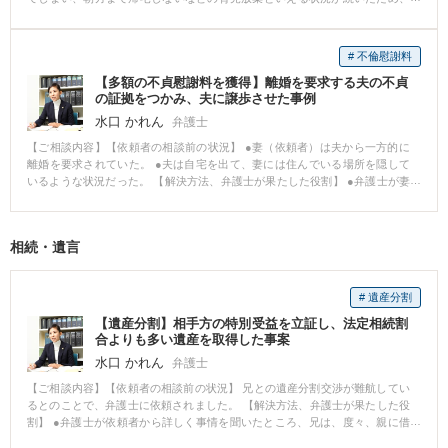
夫婦仲に亀裂が生じた。 依頼者は何度も妻と話し合ったが、妻は依頼者が出
張に出ると、子どもに口止めをして、飲みに出るなど行動を改めなかった。
このため、依頼者は子どもを連れて実家に帰り、妻と別居し離婚を求めた。
# 不倫慰謝料
これに対して、妻は夫による子どもの一方的な連れ去りを主張し、子どもの
【多額の不貞慰謝料を獲得】離婚を要求する夫の不貞
監護者指定・引渡し審判等の申立てがなされたため、依頼者が当事務所の弁
の証拠をつかみ、夫に譲歩させた事例
護士に相談をご依頼された。 【当事務所の対応】 本件では、子どもは、父・
母双方に親和しており、母親との別居に大きなショックを見せていた。 この
水口 かれん
弁護士
ため、子どもの生活の負担や精神的な負担をできる限り軽減させ、子どもの
【ご相談内容】【依頼者の相談前の状況】 ●妻（依頼者）は夫から一方的に
福祉を充実させることが監護権の判断に直結することを依頼者に十分説明
離婚を要求されていた。 ●夫は自宅を出て、妻には住んでいる場所を隠して
し、子の生活・就学環境を整備するとともに、母親との面会交流にも柔軟に
いるような状況だった。 【解決方法、弁護士が果たした役割】 ●弁護士が妻
対応するように依頼者にアドバイスを行った。 この結果、夫の実家での生活
に探偵事務所を紹介し、会社から出てくる夫を尾行してもらった。 ●尾行の
環境や就学環境が整備され、別居開始当初は不安定になっていた子どもの心
結果、夫の帰宅先を突き止め、夫が女性と同居していることが判明した。 ●
情が安定し、新しい環境で安定した生活を送れるようになった。 【結果】 裁
弁護士から夫に対し、不貞の決定的な証拠を見せ、「妻の同意がない限り、
判所によって子どもの監護状況などの調査が行われたが、子どもの現在の生
相続・遺言
あと数年間は離婚できない」と説明して粘り強く交渉した。 【結果】 ●夫
活状況が安定していること、面会交流により子どもと母親との関係維持が図
は、妻の希望どおりの慰謝料額を支払うことに同意した。 ●妻も、高額の慰
られていることなどが認められ、夫側で監護されている子どもの現状を変え
謝料をもらうことができて納得した。 【解決のポイント】 ●夫の行動から夫
る必要性は乏しいとの調査報告書が作成された。 この結果を受けて、妻側は
# 遺産分割
の不倫を疑い、迅速に探偵事務所に依頼したことが奏功しました。 ●不貞の
裁判手続きを全て取下げ、夫側の監護権が事実上確保されるに至った。
証拠を掴んだことで、早く離婚したい夫から大幅な譲歩を引き出すことがで
【遺産分割】相手方の特別受益を立証し、法定相続割
きました。 ●相手が油断している間に証拠を確保することが大切です。
合よりも多い遺産を取得した事案
水口 かれん
弁護士
【ご相談内容】【依頼者の相談前の状況】 兄との遺産分割交渉が難航してい
るとのことで、弁護士に依頼されました。 【解決方法、弁護士が果たした役
割】 ●弁護士が依頼者から詳しく事情を聞いたところ、兄は、度々、親に借
金を肩代わりしてもらっていた。 ●そこで、家計簿などから援助金額を計算