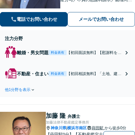
などお任せください！「不動産オーナ
ーの顧問経験豊富」土地・建物の明渡
電話でお問い合わせ
メールでお問い合わせ
しや賃料回収など幅広くサポート【夜
間・休日面談可】【電話相談対応】
注力分野
離婚・男女問題
【初回面談無料】【慰謝料を10
料金表有
分の1に減額した実績】しっか
りヒアリングし、問題の根本を
スピード対応で解決します！
不動産・住まい
【初回相談無料】「土地、建物
料金表有
「当事者の気持ちの納得感を大
の明渡しを求めたい」「家賃を
事に」協議・調停の対応／財産
支払わない借主に手を焼いてい
分与／不貞の慰謝料請求／親権
他1分野を表示
る」このようなご相談はお任せ
問題など【秘密厳守】【子連れ
ください！賃料滞納／契約書の
相談OK】
作成／顧問対応など「リフォー
ム時の業者とのトラブル対応
加藤 隆
も」【夜間・休日面談可】【電
弁護士
話相談対応】
加藤法律不動産鑑定事務所
神奈川県
横浜市南区
蒔田駅
から徒歩0分
|
【蒔田駅0分】【不動産鑑定士