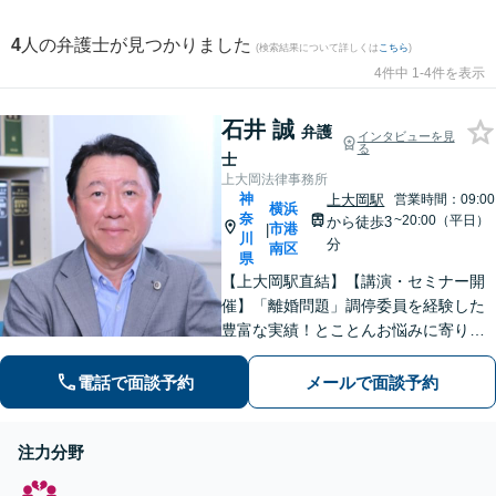
4
人の弁護士が見つかりました
(検索結果について詳しくは
こちら
)
4件中 1-4件を表示
石井 誠
弁護
インタビューを見
る
士
上大岡法律事務所
神
上大岡駅
営業時間：09:00
横浜
奈
~20:00（平日）
から徒歩3
市港
|
川
分
南区
県
【上大岡駅直結】【講演・セミナー開
催】「離婚問題」調停委員を経験した
豊富な実績！とことんお悩みに寄り添
います！「交通事故」医学的知見・保
険制度の知識を活かしたトータルサポ
電話で面談予約
メールで面談予約
ートを実現【完全個室対応／子連れ相
談可】
注力分野