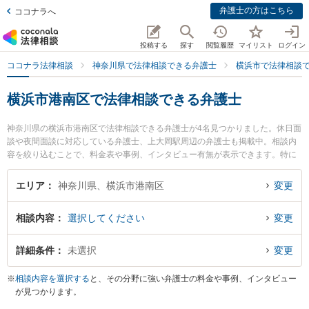
弁護士の方はこちら
ココナラへ
投稿する
探す
閲覧履歴
マイリスト
ログイン
ココナラ法律相談
神奈川県で法律相談できる弁護士
横浜市で法律相談
横浜市港南区で法律相談できる弁護士
神奈川県の横浜市港南区で法律相談できる弁護士が4名見つかりました。休日面
談や夜間面談に対応している弁護士、上大岡駅周辺の弁護士も掲載中。相談内
容を絞り込むことで、料金表や事例、インタビュー有無が表示できます。特に
上大岡法律事務所の石井 誠弁護士や上大岡法律事務所の水口 かれん弁護士、上
大岡港南法律事務所の福島 利宗弁護士のプロフィール情報や弁護士費用、強み
エリア
神奈川県、横浜市港南区
変更
などが注目されています。離婚や相続、交通事故から不動産、ネットトラブ
ル、企業法務まで幅広く取り扱う弁護士が多数。こんな法律相談をお持ちの方
相談内容
選択してください
変更
は是非ご利用ください。横浜市港南区で土日や夜間に発生した不倫慰謝料トラ
ブルを今すぐに弁護士に相談したい』『交通事故の過失割合や後遺障害のトラ
ブル解決の実績豊富な近くの弁護士を検索したい』『初回相談無料で自己破産
詳細条件
未選択
変更
や債務整理を法律相談できる横浜市港南区内の弁護士に相談予約したい』など
でお困りの相談者さんにおすすめです。
※
相談内容を選択する
と、その分野に強い弁護士の料金や事例、インタビュー
が見つかります。