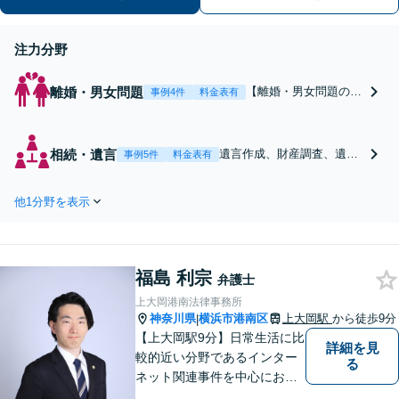
注力分野
離婚・男女問題
【離婚・男女問題の取
事例4件
料金表有
扱件数多数】多額の資
産分配など、複雑な財
産分与もお任せくださ
相続・遺言
遺言作成、財産調査、遺産
事例5件
料金表有
い。不貞慰謝料／婚姻
分割、相続放棄等、多岐に
費用／親権／DV・モ
わたる相続問題を多数、取
ラハラ等、対応実績多
他1分野を表示
り扱っております。税理
数。お気持ちにも寄り
士・不動産業者の連携も可
添い、親身になって対
能。【証券会社勤務経験
応いたします【上大岡
有】【弁護士歴10年以上】
駅直結】【平日夜間・
福島 利宗
【夜間・土日祝対応】【上
弁護士
土日祝相談可】
大岡駅直結】
上大岡港南法律事務所
神奈川県
横浜市港南区
上大岡駅
から徒歩9分
|
【上大岡駅9分】日常生活に比
詳細を見
較的近い分野であるインター
る
ネット関連事件を中心にお取
り扱いしております。【掲載