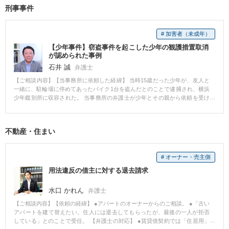
の意識が回復した後に病院で依頼者と面談した。 治療方針等についても相談
刑事事件
したいとのことだったため、交通事故後10日の時点で依頼を受けた。 【当事
務所の活動】 交通事故後、救急搬送された病院で治療を受けていたものの、
受任直後の段階では治療費の支払い方法が決まってなかった。交通事故の状
# 加害者（未成年）
況を聞いたところ労災保険が使用できることが分かったため、弁護士におい
て労災適用のための手続きを行った。 症状固定の診断を受けるまで2週間に一
【少年事件】窃盗事件を起こした少年の観護措置取消
度程度症状の確認を行い、必要な治療、検査について相談しながら治療を続
が認められた事例
けてもらった。 事故発生から約2年して医師から症状固定の診断を受けたた
石井 誠
弁護士
め、後遺障害等級認定申請を行うと共に、併せて労災保険による障害等級認
定申請と障害年金受給申請を行った。 労災における障害等級は7級であった
【ご相談内容】【当事務所に依頼した経緯】 当時15歳だった少年が、友人と
が、弁護士が依頼者から詳細に聞き取った生活状況を項目ごとに文章化した
一緒に、駐輪場に停めてあったバイク1台を盗んだとのことで逮捕され、横浜
書面を添えて自賠責保険会社に後遺障害等級認定申請をしたところ自賠責保
少年鑑別所に収容された。 当事務所の弁護士が少年とその親から依頼を受け
険上の等級として5級が認定された。 医療記録や刑事記録を詳細に検討し、相
て付添人となった 【付添人活動】 少年は当時、有名な私立高校の1年生で、
手方損保と後遺障害等級5級を前提として損害賠償交渉を行った。 交渉スター
事件が学校に発覚して退学になることをとても恐れていた。 そのため、弁護
トから3か月程度互いに賠償案を提示しあった。その結果十分な賠償額の提示
士としては早期に少年鑑別所から出られるようにすることを最優先の弁護方
不動産・住まい
を引き出すことができたため示談により解決させた。 【結果】 本件事故には
針とし、「観護措置取消申立て」を行う準備を始めた。 具体的には、少年は
かなり多くの争点が存在したが、訴訟になった場合に想定される争点につい
両親と2人の兄、祖父母と同居していたので、この家族全員に家庭裁判所裁判
てはおおむねこちらの考えを採用してもらうことができた。 さらに遅延損害
官宛の手紙を書いてもらい、少年の日頃の生活ぶりや少年が今後非行をしな
金や弁護士費用といった損害項目についても一部考慮してもらうことがで
# オーナー・売主側
いことは間違いないことを熱くしたためてもらった。 また、弁護士が少年
き、結果的に自賠責保険会社に対する被害者請求受領金額と合わせて約7500
の家に行って少年の部屋を実際に見せてもらったところ、勉強机や寝具等が
用法違反の借主に対する退去請求
万円の賠償金を得ることができた。 本件のような損害賠償額が大きくなる交
整然と置かれていて異常な点は見当たらず、問題点も感じられなかった。 そ
通事故被害については、事件が示談交渉という段階から裁判という段階に移
こで、弁護士は「観護措置取消申立書」を作成し、その中で、 ・少年の学校
水口 かれん
弁護士
ると、解決までに時間がかかり保険会社の支払う賠償金に多額の遅延損害金
での生活状況に問題がないこと ・少年の家族全員が少年のことをとても心配
が加算されることになる。 そのため、ある程度時間をかけて粘り強く交渉す
していること ・少年の部屋には何ら異常な点は見られないことを付添人が確
【ご相談内容】【依頼の経緯】 ●アパートのオーナーからのご相談。 ●「古い
ることでかなりの程度賠償額の増額が期待できる。
認していること ・少年の資質鑑別は鑑別所ではなく在宅でも十分可能なこと
アパートを建て替えたい。住人には退去してもらったが、最後の一人が拒否
・鑑別所に収容され続けると少年が退学となってしまうおそれが強いこと 等
している」とのことで受任。 【弁護士の対応】 ●賃貸借契約では「住居用」
を主張した。 【結果】 弁護士が、「観護措置取消申立書」を横浜家庭裁判所