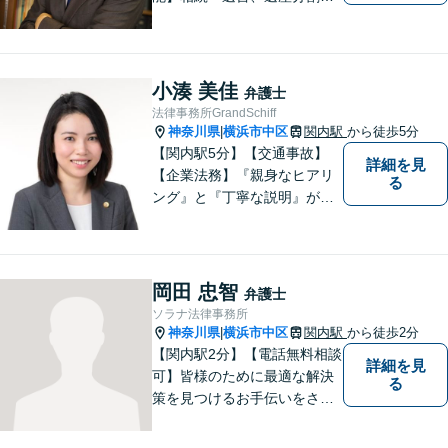
遺留分のご相談、離婚・男女
問題、不動産に関するご相談
等、お気軽にご連絡くださ
い。損のない、適切な、早期
小湊 美佳
弁護士
解決方法をご提案し、事件解
法律事務所GrandSchiff
決のため尽力いたします。
神奈川県
横浜市中区
関内駅
から徒歩5分
|
【関内駅5分】【交通事故】
詳細を見
【企業法務】『親身なヒアリ
る
ング』と『丁寧な説明』がモ
ットーです。アフターケアと
予防策を含めた「トータルサ
ポート」をお届けします！依
頼者様が安心して将来を過ご
岡田 忠智
弁護士
せるようになるための支援を
ソラナ法律事務所
いたします。
神奈川県
横浜市中区
関内駅
から徒歩2分
|
【関内駅2分】【電話無料相談
詳細を見
可】皆様のために最適な解決
る
策を見つけるお手伝いをさせ
ていただきます。様々な問題
や困難を抱える皆様のお手伝