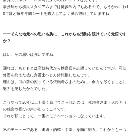
事務所から横浜スタジアムまでは徒歩圏内でもあるので、もうかれこれ1
0年ほど毎年年間シートを購入してよく試合観戦していますね。
ーーそんな地元への思いも胸に、これからも活動を続けていく覚悟です
か？
はい、その思いは強いですね。
遡れば、もともとは高校時代から検察官を志望していたんですが、司法
修習を終えた後に弁護士へと方針転換したんです。
理由は、目の前の困っている依頼者さまのために、全力を尽くすことに
魅力を感じたからでした。
こうやって20年以上も長く続けてこられたのは、依頼者さま一人ひとり
の感謝や喜びの声があってこそです。
それが私にとって、一番のモチベーションになっています。
私のモットーである「迅速・的確・丁寧」を胸に刻み、これからも一つ