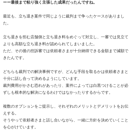
ーー最後まで粘り強く主張した成果だったんですね。
最近も、立ち退き案件で同じように裁判まで争ったケースがありまし
た。
立ち退きを拒む店舗側と立ち退き料をめぐって対立し、一審では見立て
よりも高額な立ち退き料が認められてしまいました。
ただ、その後の控訴審では依頼者さまが十分納得できる金額まで減額で
きたんです。
どちらも裁判での解決事例ですが、どんな手段を取るかは依頼者さまと
十分に話し合って決めるようにしています。
裁判費用がかさむ恐れがあったり、案件によっては白黒つけることが必
ずしも根本的な解決になるわけではなかったりするからです。
複数のオプションをご提示し、それぞれのメリットとデメリットをお伝
えする。
そうやって依頼者さまと話し合いながら、一緒に方針を決めていくこと
を心がけています。