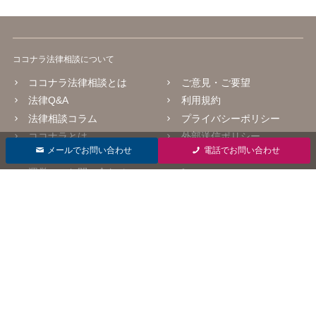
ココナラ法律相談について
ココナラ法律相談とは
ご意見・ご要望
法律Q&A
利用規約
法律相談コラム
プライバシーポリシー
ココナラとは
外部送信ポリシー
メールでお問い合わせ
電話でお問い合わせ
よくあるご質問
掲載をご検討の弁護士の方
へ
運営へのお問い合わせ
会社情報
運営会社
採用情報
© 2016 coconala Inc.