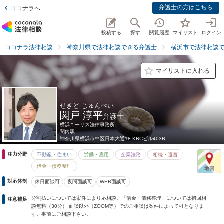
弁護士の方はこちら
ココナラへ
投稿する
探す
閲覧履歴
マイリスト
ログイン
ココナラ法律相談
神奈川県で法律相談できる弁護士
横浜市で法律相談
マイリストに入れる
せきど じゅんぺい
関戸 淳平
弁護士
横浜ユーリス法律事務所
関内駅
神奈川県
横浜市中区日本大通18 KRCビル403B
注力分野
不動産・住まい
労働・雇用
企業法務
相続・遺言
借金・債務整理
対応体制
休日面談可
夜間面談可
WEB面談可
分割払いについては案件により応相談。「借金・債務整理」については初回相
注意補足
談無料（30分） 面談以外（ZOOM等）でのご相談は案件によって可となりま
す。事前にご相談下さい。