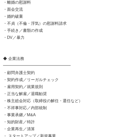
・離婚の慰謝料
・面会交流
・婚約破棄
・不貞（不倫・浮気）の慰謝料請求
・手続き／書類の作成
・DV／暴力
◆ 企業法務
━━━━━━━━━━━━━━━━━
・顧問弁護士契約
・契約作成／リーガルチェック
・雇用契約／就業規則
・正当な解雇／退職勧奨
・株主総会対応（取締役の解任・選任など）
・不祥事対応／内部統制
・事業承継／M&A
・知的財産／特許
・企業再生／清算
・ スタートアップ／新規事業