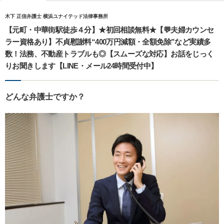
木下 正信弁護士 横浜ユナイテッド法律事務所
【元町・中華街駅徒歩４分】★初回相談無料★【💬夫婦カウンセ
ラー資格あり】不貞慰謝料“400万円減額・全額免除”など実績多
数！法務、不動産トラブルも◎【スムーズな対応】お話をじっく
りお聞きします【LINE・メール24時間受付中】
どんな弁護士ですか？