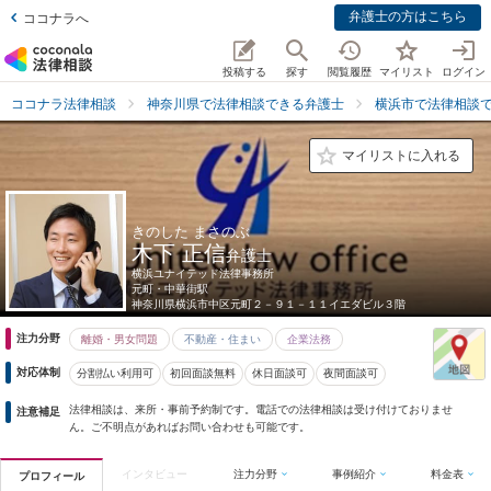
弁護士の方はこちら
ココナラへ
投稿する
探す
閲覧履歴
マイリスト
ログイン
ココナラ法律相談
神奈川県で法律相談できる弁護士
横浜市で法律相談
マイリストに入れる
きのした まさのぶ
木下 正信
弁護士
横浜ユナイテッド法律事務所
元町・中華街駅
神奈川県
横浜市中区元町２－９１－１１イエダビル３階
注力分野
離婚・男女問題
不動産・住まい
企業法務
対応体制
分割払い利用可
初回面談無料
休日面談可
夜間面談可
法律相談は、来所・事前予約制です。電話での法律相談は受け付けておりませ
注意補足
ん。ご不明点があればお問い合わせも可能です。
インタビュー
注力分野
事例紹介
料金表
プロフィール