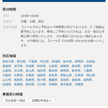
受付時間
平日
10:00〜18:00
定休日
日曜、土曜、祝日
定休日補足
【メールでのご予約は２４時間受け付けております。】ご相談は
要予約になります。事前にご予約いただければ、土日・祝日も可
能な限り対応いたします。 ※お電話に出られない場合もありま
す。その場合には、【メール】でのお問い合わせをお願いいたし
ます。
対応地域
神奈川県
東京都
千葉県
埼玉県
茨城県
栃木県
群馬県
北海道
青森県
岩手県
宮城県
秋田県
山形県
福島県
新潟県
長野県
山梨県
石川県
富山県
福井県
愛知県
静岡県
岐阜県
三重県
大阪府
兵庫県
京都府
滋賀県
奈良県
和歌山県
広島県
岡山県
山口県
鳥取県
島根県
香川県
愛媛県
高知県
徳島県
福岡県
佐賀県
長崎県
熊本県
大分県
宮崎県
鹿児島県
沖縄県
事務所の特徴
完全個室で相談
近隣駐車場あり