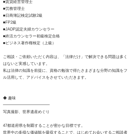
■賃貸経営管理士
■労務管理士
■日商簿記検定試験2級
■FP2級
■JADP認定夫婦カウンセラー
■終活カウンセラー初級検定合格
■ビジネス著作権検定（上級）
ご相談・ご依頼いただく内容は、「法律だけ」で解決できる問題は多く
はないと実感しています。
私は法律の知識を前提に、資格の勉強で得たさまざまな分野の知識をフ
ル活用して、アドバイスをさせていただきます。
◆ 趣味
━━━━━━━━━━━━
写真撮影、世界遺産めぐり
47都道府県を制覇することが密かな目標です。
世界中の多様な価値観を吸収することで、はじめてお会いするご相談者