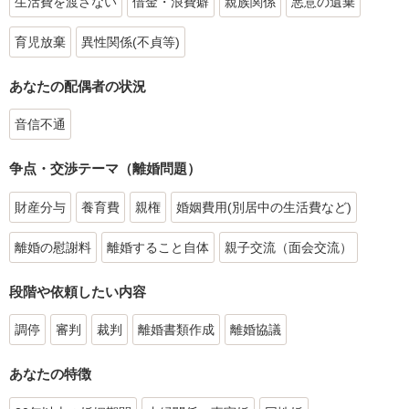
生活費を渡さない
借金・浪費癖
親族関係
悪意の遺棄
育児放棄
異性関係(不貞等)
あなたの配偶者の状況
音信不通
争点・交渉テーマ（離婚問題）
財産分与
養育費
親権
婚姻費用(別居中の生活費など)
離婚の慰謝料
離婚すること自体
親子交流（面会交流）
段階や依頼したい内容
調停
審判
裁判
離婚書類作成
離婚協議
あなたの特徴