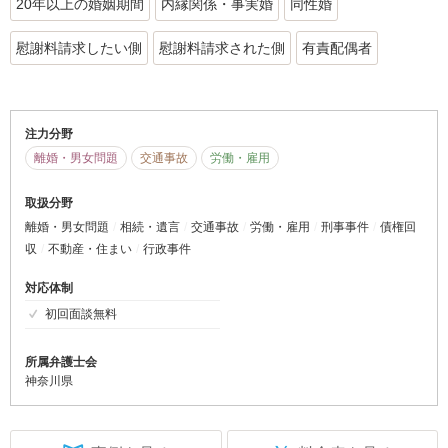
20年以上の婚姻期間
内縁関係・事実婚
同性婚
慰謝料請求したい側
慰謝料請求された側
有責配偶者
注力分野
離婚・男女問題
交通事故
労働・雇用
取扱分野
離婚・男女問題
相続・遺言
交通事故
労働・雇用
刑事事件
債権回
収
不動産・住まい
行政事件
対応体制
初回面談無料
所属弁護士会
神奈川県