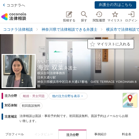
弁護士の方はこちら
ココナラへ
投稿する
探す
閲覧履歴
マイリスト
ログイン
ココナラ法律相談
神奈川県で法律相談できる弁護士
横浜市で法律相談
マイリストに入れる
かいど ふたば
海渡 双葉
弁護士
横浜合同法律事務所
日本大通り駅
神奈川県
横浜市中区日本大通17番地 GATE TERRACE YOKOHAMA８
階
注力分野
離婚・男女問題
他の注力分野を表示
対応体制
初回面談無料
法律相談は面談・事前予約制です。初回面談無料。面談予約はメールからお願
注意補足
い致します。
プロフィール
インタビュー
事例紹介
料金表
注力分野