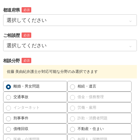
都道府県
必須
ご相談歴
必須
相談分野
必須
佐藤 美由紀弁護士が対応可能な分野のみ選択できます
離婚・男女問題
相続・遺言
交通事故
借金・債務整理
インターネット
労働・雇用
刑事事件
詐欺・消費者問題
債権回収
不動産・住まい
医療・介護問題
外国人・国際問題