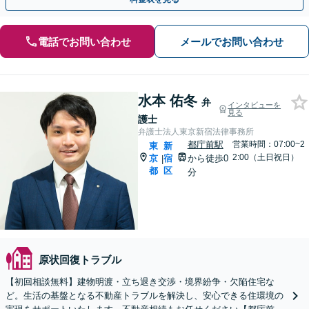
電話でお問い合わせ
メールでお問い合わせ
水本 佑冬
弁
インタビューを
見る
護士
弁護士法人東京新宿法律事務所
都庁前駅
営業時間：07:00~2
東
新
2:00（土日祝日）
京
宿
から徒歩0
|
都
区
分
原状回復トラブル
【初回相談無料】建物明渡・立ち退き交渉・境界紛争・欠陥住宅な
ど。生活の基盤となる不動産トラブルを解決し、安心できる住環境の