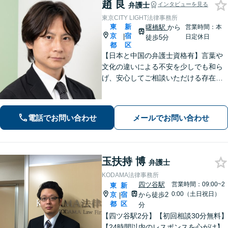
趙 良
弁護士
インタビューを見る
東京CITY LIGHT法律事務所
東
新
曙橋駅
から
営業時間：本
京
宿
|
日定休日
徒歩5分
都
区
【日本と中国の弁護士資格有】言葉や
文化の違いによる不安を少しでも和ら
げ、安心してご相談いただける存在で
ありたいと考えています！ご依頼者様
それぞれの状況に合わせ、最適な解決
策をご提案します。お気軽にご相談く
電話でお問い合わせ
メールでお問い合わせ
ださい【初回相談無料】
玉扶持 博
弁護士
KODAMA法律事務所
四ツ谷駅
営業時間：09:00~2
東
新
0:00（土日祝日）
京
宿
から徒歩2
|
都
区
分
【四ツ谷駅2分】【初回相談30分無料】
【24時間以内のレスポンスを心がけ】