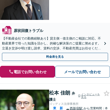
原状回復トラブル
【不動産会社での勤務経験あり】貸主側・借主側のご相談に対応。不
動産業界で培った知識を活かし、的確な解決策のご提案に努めます。
立退き交渉や明け渡し請求、賃料の交渉、不動産売買はお任せくださ
い【休日・夜間相談対応】【新宿駅1分】
料金表を見る
電話でお問い合わせ
メールでお問い合わせ
松本 佳朗
弁
インタビューを
見る
護士
ゴッディス法律事務所
東
新
西新宿駅
から
営業時間：本