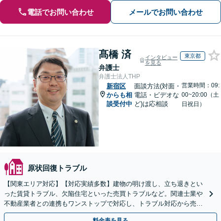
電話でお問い合わせ
メールでお問い合わせ
髙橋 済
東京都
インタビュー
を見る
弁護士
弁護士法人THP
営業時間：09:
新宿区
面談方法(対面・
からも相
電話・ビデオな
00~20:00（土
談受付中
ど)は応相談
日祝日）
原状回復トラブル
【関東エリア対応】【対応実績多数】建物の明け渡し、立ち退きとい
った賃貸トラブル、欠陥住宅といった売買トラブルなど。関連士業や
不動産業者との連携もワンストップで対応し、トラブル対応から売却
まで徹底サポート【初回相談無料】
料金表を見る