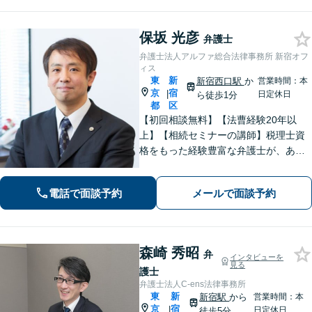
さい。
保坂 光彦
弁護士
弁護士法人アルファ総合法律事務所 新宿オフ
ィス
東
新
新宿西口駅
か
営業時間：本
京
宿
|
日定休日
ら徒歩1分
都
区
【初回相談無料】【法曹経験20年以
上】【相続セミナーの講師】税理士資
格をもった経験豊富な弁護士が、あな
たの円滑な相続手続きをサポートいた
します。交渉によるスピーディーな債
電話で面談予約
メールで面談予約
権回収を実現「財産隠しには仮差押・
仮処分を」【新宿西口駅1分】
森崎 秀昭
弁
インタビューを
見る
護士
弁護士法人C-ens法律事務所
東
新
新宿駅
から
営業時間：本
京
宿
|
日定休日
徒歩5分