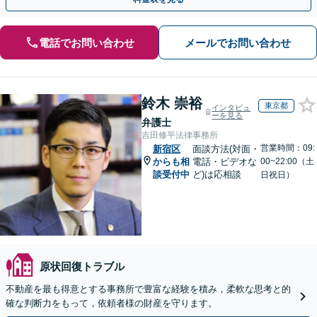
電話でお問い合わせ
メールでお問い合わせ
鈴木 崇裕
東京都
インタビュ
ーを見る
弁護士
吉田修平法律事務所
営業時間：09:
新宿区
面談方法(対面・
からも相
電話・ビデオな
00~22:00（土
談受付中
ど)は応相談
日祝日）
原状回復トラブル
不動産を最も得意とする事務所で豊富な経験を積み，柔軟な思考と的
確な判断力をもって，依頼者様の財産を守ります。