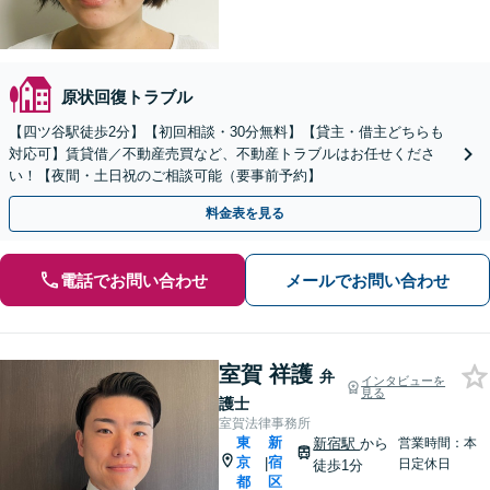
原状回復トラブル
【四ツ谷駅徒歩2分】【初回相談・30分無料】【貸主・借主どちらも
対応可】賃貸借／不動産売買など、不動産トラブルはお任せくださ
い！【夜間・土日祝のご相談可能（要事前予約】
料金表を見る
電話でお問い合わせ
メールでお問い合わせ
室賀 祥護
弁
インタビューを
見る
護士
室賀法律事務所
東
新
新宿駅
から
営業時間：本
京
宿
|
日定休日
徒歩1分
都
区