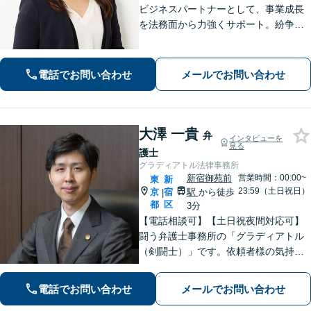
ビジネスパートナーとして、事業成長
を法務面から力強くサポート。紛争を
未然に防ぐ「攻め」と「守り」の法務
をご提供します。離婚や相続でお困り
の方もお任せください！【新宿駅４
電話でお問い合わせ
メールでお問い合わせ
分】
大澤 一貴
弁
インタビューを
見る
護士
グラディアトル法律事務所
新宿御苑前
営業時間：00:00~
東
新
23:59（土日祝日）
京
宿
駅
から徒歩
|
都
区
3分
【電話相談可】【土日祝夜間対応可】
闘う弁護士事務所の「グラディアトル
（剣闘士）」です。依頼者様の気持ち
を代弁する弁護士であり続けるべく、
確固たるスタイルを貫きます。離婚・
電話でお問い合わせ
メールでお問い合わせ
刑事事件・相続など何でもご相談くだ