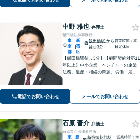
にも注力しています。
中野 雅也
弁護士
飯田橋法律事務所
東
新
飯田橋駅
から
営業時間：本
京
宿
|
日定休日
徒歩3分
都
区
【飯田橋駅徒歩3分】【顧問契約対応11
年以上】中小企業・ベンチャーの企業
法務、遺産・相続の問題、労働・雇用
問題でお困りの方、ご相談ください！
【法人様初回1時間無料】緊急事態宣言
中も臨機応変に対応いたします。
電話でお問い合わせ
メールでお問い合わせ
石原 晋介
弁護士
石原晋介法律事務所
東
新
新宿御苑前駅
営業時間：本