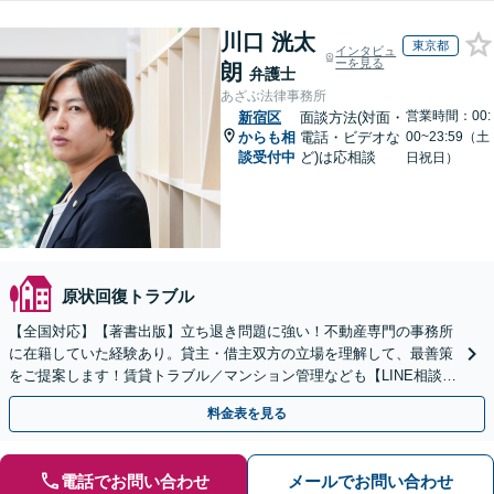
川口 洸太
東京都
インタビュ
ーを見る
朗
弁護士
あざぶ法律事務所
営業時間：00:
新宿区
面談方法(対面・
からも相
電話・ビデオな
00~23:59（土
談受付中
ど)は応相談
日祝日）
原状回復トラブル
【全国対応】【著書出版】立ち退き問題に強い！不動産専門の事務所
に在籍していた経験あり。貸主・借主双方の立場を理解して、最善策
をご提案します！賃貸トラブル／マンション管理なども【LINE相談可
能】【初回相談30分無料】【土日夜間相談可】
料金表を見る
電話でお問い合わせ
メールでお問い合わせ