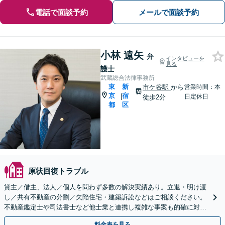
電話で面談予約
メールで面談予約
小林 遠矢
弁
インタビューを
見る
護士
武蔵総合法律事務所
東
新
市ケ谷駅
から
営業時間：本
京
宿
|
日定休日
徒歩2分
都
区
原状回復トラブル
貸主／借主、法人／個人を問わず多数の解決実績あり。立退・明け渡
し／共有不動産の分割／欠陥住宅・建築訴訟などはご相談ください。
不動産鑑定士や司法書士など他士業と連携し複雑な事案も的確に対応
【市ケ谷駅2分】法人・オーナーさまの顧問契約にも注力
料金表を見る