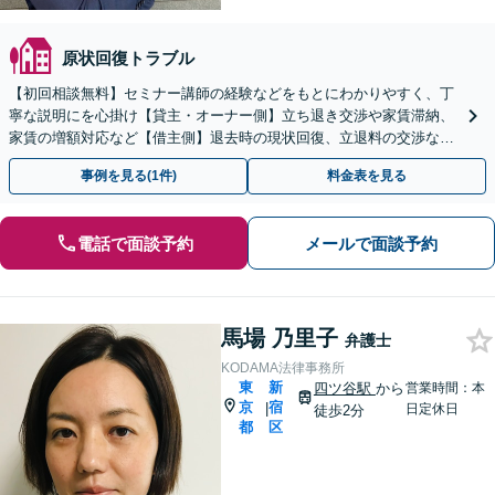
原状回復トラブル
【初回相談無料】セミナー講師の経験などをもとにわかりやすく、丁
寧な説明にを心掛け【貸主・オーナー側】立ち退き交渉や家賃滞納、
家賃の増額対応など【借主側】退去時の現状回復、立退料の交渉など
【休日・夜間面談可】【新宿三丁目駅3分】
事例を見る(1件)
料金表を見る
電話で面談予約
メールで面談予約
馬場 乃里子
弁護士
KODAMA法律事務所
東
新
四ツ谷駅
から
営業時間：本
京
宿
|
日定休日
徒歩2分
都
区