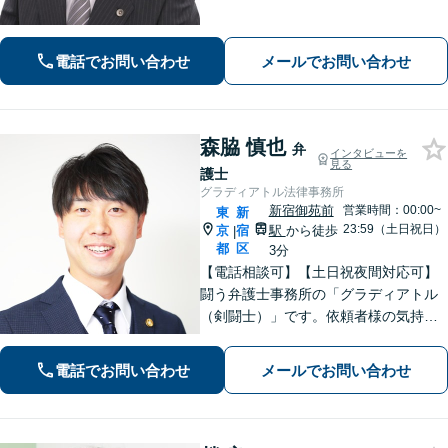
欺に注意！」依頼者さまの痛みに寄り
添って丁寧なヒアリングをおこない、
少しでも多くの返金が得られるよう尽
電話でお問い合わせ
メールでお問い合わせ
力します！
森脇 慎也
弁
インタビューを
見る
護士
グラディアトル法律事務所
新宿御苑前
営業時間：00:00~
東
新
23:59（土日祝日）
京
宿
駅
から徒歩
|
都
区
3分
【電話相談可】【土日祝夜間対応可】
闘う弁護士事務所の「グラディアトル
（剣闘士）」です。依頼者様の気持ち
を代弁する弁護士であり続けるべく、
確固たるスタイルを貫きます。離婚・
電話でお問い合わせ
メールでお問い合わせ
刑事事件・相続など何でもご相談くだ
さい。