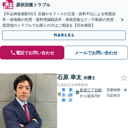
原状回復トラブル
【牛込神楽坂駅3分】店舗やオフィスの立退・賃料不払による明渡請
求・借地権の売買・賃料増減額請求・原状回復など／不動産の売買・
賃貸借のトラブルでお困りの方はご相談を【完全個室】
料金表を見る
電話でお問い合わせ
メールでお問い合わせ
石原 幸太
弁護士
石原綜合法律事務所
東
新
新宿三丁目駅
営業時間：本
京
宿
|
日定休日
から徒歩3分
都
区