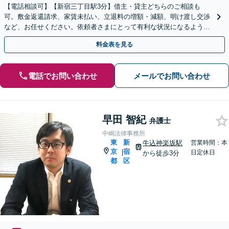
【電話相談可】【新宿三丁目駅3分】借主・貸主どちらのご相談も
可。敷金返還請求、家賃未払い、立退料の増額・減額、明け渡し交渉
など、お任せください。依頼者さまにとって有利な状況になるよう丁
寧・確実に話し合いを重ねてまいります【休日・夜間相談可】
料金表を見る
電話でお問い合わせ
メールでお問い合わせ
早田 智紀
弁護士
中嶋法律事務所
東
新
牛込神楽坂駅
営業時間：本
京
宿
|
日定休日
から徒歩3分
都
区