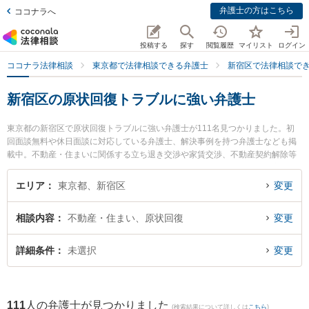
弁護士の方はこちら
ココナラへ
投稿する
探す
閲覧履歴
マイリスト
ログイン
ココナラ法律相談
東京都で法律相談できる弁護士
新宿区で法律相談で
新宿区の原状回復トラブルに強い弁護士
東京都の新宿区で原状回復トラブルに強い弁護士が111名見つかりました。初
回面談無料や休日面談に対応している弁護士、解決事例を持つ弁護士なども掲
載中。不動産・住まいに関係する立ち退き交渉や家賃交渉、不動産契約解除等
の細かな分野での絞り込み検索もでき便利です。特に弁護士法人東京新宿法律
事務所の岩壁 美莉弁護士や永岡法律事務所の永岡 孝裕弁護士、武蔵総合法律事
エリア
東京都、新宿区
変更
務所の小林 遠矢弁護士のプロフィール情報や弁護士費用、強みなどが注目され
ています。『新宿区で土日や夜間に発生した原状回復トラブルのトラブルを今
相談内容
不動産・住まい、原状回復
変更
すぐに弁護士に相談したい』『原状回復トラブルのトラブル解決の実績豊富な
近くの弁護士を検索したい』『初回相談無料で原状回復トラブルを法律相談で
きる新宿区内の弁護士に相談予約したい』などでお困りの相談者さんにおすす
詳細条件
未選択
変更
めです。
111
人の弁護士が見つかりました
(検索結果について詳しくは
こちら
)