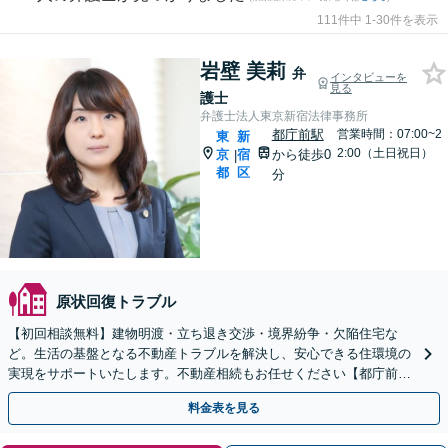
111件中 1-30件を表示
岩壁 美莉
弁
インタビューを
見る
護士
弁護士法人東京新宿法律事務所
都庁前駅
営業時間：07:00~2
東
新
2:00（土日祝日）
京
宿
から徒歩0
|
都
区
分
原状回復トラブル
【初回相談無料】建物明渡・立ち退き交渉・境界紛争・欠陥住宅な
ど。生活の基盤となる不動産トラブルを解決し、安心できる住環境の
実現をサポートいたします。不動産相続もお任せください【都庁前駅
直結】【複数拠点あり】
料金表を見る