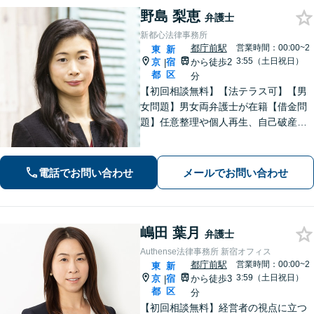
野島 梨恵
弁護士
新都心法律事務所
都庁前駅
営業時間：00:00~2
東
新
3:55（土日祝日）
京
宿
から徒歩2
|
都
区
分
【初回相談無料】【法テラス可】【男
女問題】男女両弁護士が在籍【借金問
題】任意整理や個人再生、自己破産な
ど、状況に合わせた最適な解決策 を
【労働問題】未払い残業代や不当解
雇、ハラスメント事案に強【夜間・ 休
電話でお問い合わせ
メールでお問い合わせ
日面談可】【完全個室】【新宿駅徒歩3
分】
嶋田 葉月
弁護士
Authense法律事務所 新宿オフィス
都庁前駅
営業時間：00:00~2
東
新
3:59（土日祝日）
京
宿
から徒歩3
|
都
区
分
【初回相談無料】経営者の視点に立つ