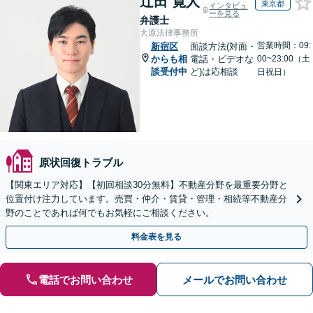
辻田 寛人
東京都
インタビュ
ーを見る
弁護士
大原法律事務所
営業時間：09:
新宿区
面談方法(対面・
からも相
電話・ビデオな
00~23:00（土
談受付中
ど)は応相談
日祝日）
原状回復トラブル
【関東エリア対応】【初回相談30分無料】不動産分野を最重要分野と
位置付け注力しています。売買・仲介・賃貸・管理・相続等不動産分
野のことであれば何でもお気軽にご相談ください。
料金表を見る
電話でお問い合わせ
メールでお問い合わせ