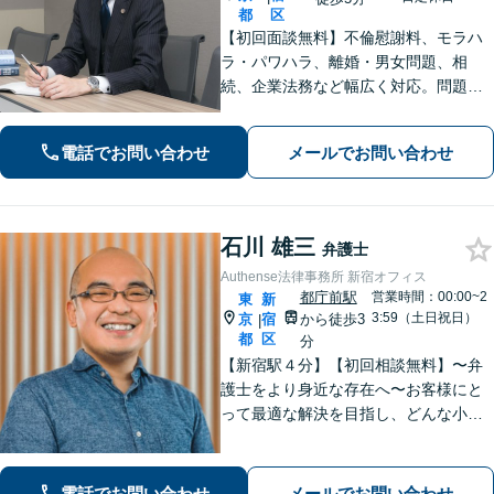
都
区
【初回面談無料】不倫慰謝料、モラハ
ラ・パワハラ、離婚・男女問題、相
続、企業法務など幅広く対応。問題の
本質を見つめ、法律論に限らず、依頼
者さまの幸福・成長に繋がるようなア
電話でお問い合わせ
メールでお問い合わせ
ドバイスを心がけています。お気軽に
相談ください【完全個室対応】【新宿
駅5分】
石川 雄三
弁護士
Authense法律事務所 新宿オフィス
都庁前駅
営業時間：00:00~2
東
新
3:59（土日祝日）
京
宿
から徒歩3
|
都
区
分
【新宿駅４分】【初回相談無料】〜弁
護士をより身近な存在へ〜お客様にと
って最適な解決を目指し、どんな小さ
なお悩みもお気軽にご相談ください。
離婚や相続といった家事事件の取り扱
い経験を豊富に有するほか、企業法務
電話でお問い合わせ
メールでお問い合わせ