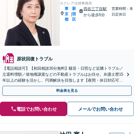
ホクレア法律事務所
東
新
四谷三丁目駅
営業時間：本
京
宿
|
日定休日
から徒歩5分
都
区
原状回復トラブル
【電話相談可】【初回相談30分無料】騒音・日照など近隣トラブル／
立退料増額／借地権譲渡などの不動産トラブルはお任せ。弁護士歴15
年以上の経験を活かし、円満解決を目指します【夜間・休日対応可】
オーナー・管理組合のご相談も【四谷三丁目駅5分】
料金表を見る
電話でお問い合わせ
メールでお問い合わせ