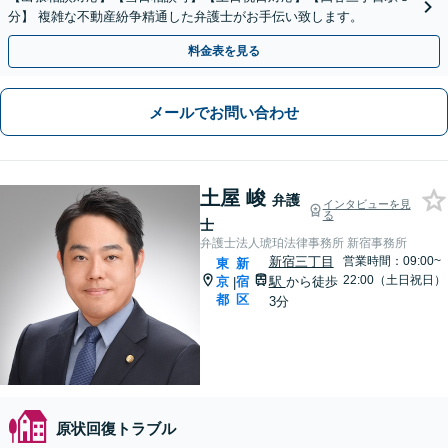
分】 複雑な不動産紛争精通した弁護士がお手伝い致します。
料金表を見る
メールでお問い合わせ
土屋 峻
弁護
インタビューを見
る
士
弁護士法人琥珀法律事務所 新宿事務所
新宿三丁目
営業時間：09:00~
東
新
22:00（土日祝日）
京
宿
駅
から徒歩
|
都
区
3分
原状回復トラブル