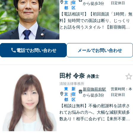
京
宿
|
日定休日
から徒歩3分
都
区
【電話相談可】【初回面談「1時間」無
料】短時間での面談は断り、じっくり
とお話を伺うスタイル！【新宿御苑前
駅3分】【夜間面談可】「一人」の弁護
士が全て対応。離婚、労働、相続な
ど。若い世代の方も遠慮なくご相談く
電話でお問い合わせ
メールでお問い合わせ
ださい
田村 令奈
弁護士
清陵法律事務所
東
新
新宿御苑前駅
営業時間：本
京
宿
|
日定休日
から徒歩3分
都
区
【相談は無料】不倫の慰謝料を請求さ
れてお悩みの方へ。大幅な減額実績多
数あり！相手に会わずに【来所不要で
解決】に導きます。弁護士費用につい
てのご相談も可能です。まずはご相談