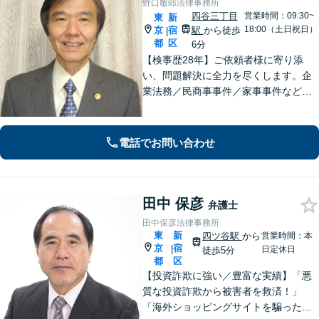
野口敏郎法律事務所
四谷三丁目
営業時間：09:30~
東
新
18:00（土日祝日）
京
宿
駅
から徒歩
|
都
区
6分
【検事歴28年】ご依頼者様に寄り添
い、問題解決に全力を尽くします。企
業法務／民商事事件／家事事件など、
あらゆる分野に対応【四谷三丁目駅6
分】長年検事として尋常でない世界を
見てきた体験がフルに生かせる分野と
電話でお問い合わせ
考えています。
田中 保彦
弁護士
田中保彦法律事務所
東
新
四ツ谷駅
から
営業時間：本
京
宿
|
日定休日
徒歩5分
都
区
【投資詐欺に強い／豊富な実績】「悪
質な投資詐欺から被害者を救済！」
「海外ショッピングサイトを騙った詐