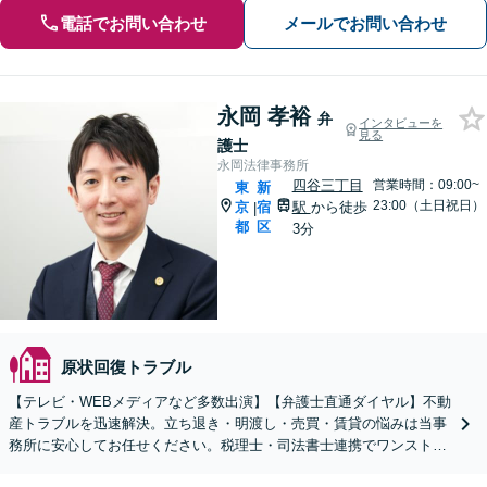
電話でお問い合わせ
メールでお問い合わせ
永岡 孝裕
弁
インタビューを
見る
護士
永岡法律事務所
四谷三丁目
営業時間：09:00~
東
新
23:00（土日祝日）
京
宿
駅
から徒歩
|
都
区
3分
原状回復トラブル
【テレビ・WEBメディアなど多数出演】【弁護士直通ダイヤル】不動
産トラブルを迅速解決。立ち退き・明渡し・売買・賃貸の悩みは当事
務所に安心してお任せください。税理士・司法書士連携でワンストッ
プ対応いたします【四谷三丁目駅2分】