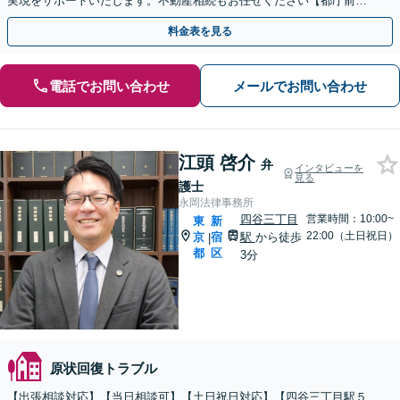
実現をサポートいたします。不動産相続もお任せください【都庁前駅
直結】【複数拠点あり】
料金表を見る
電話でお問い合わせ
メールでお問い合わせ
江頭 啓介
弁
インタビューを
見る
護士
永岡法律事務所
四谷三丁目
営業時間：10:00~
東
新
22:00（土日祝日）
京
宿
駅
から徒歩
|
都
区
3分
原状回復トラブル
【出張相談対応】【当日相談可】【土日祝日対応】【四谷三丁目駅５