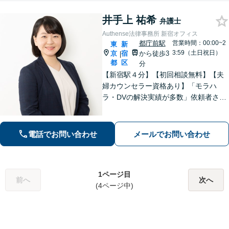
井手上 祐希
弁護士
Authense法律事務所 新宿オフィス
都庁前駅
営業時間：00:00~2
東
新
3:59（土日祝日）
京
宿
から徒歩3
|
都
区
分
【新宿駅４分】【初回相談無料】【夫
婦カウンセラー資格あり】「モラハ
ラ・DVの解決実績が多数」依頼者さま
の心に寄り添うきめ細やかな対応「刑
事事件は被害者側の示談交渉可」性犯
罪／暴行・傷害／窃盗／覚せい剤等の
電話でお問い合わせ
メールでお問い合わせ
薬物犯罪など
1ページ目
前へ
次へ
(4ページ中)