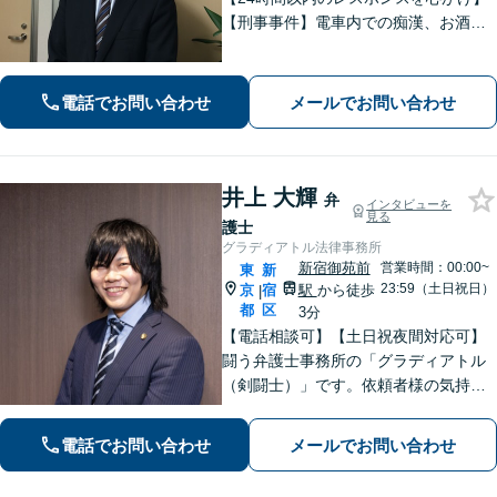
【刑事事件】電車内での痴漢、お酒を
飲んだ勢いでの暴行、傷害に関する解
決実績が多数【離婚問題】不貞の慰謝
料請求／財産分与／親権など幅広く対
電話でお問い合わせ
メールでお問い合わせ
応
井上 大輝
弁
インタビューを
見る
護士
グラディアトル法律事務所
新宿御苑前
営業時間：00:00~
東
新
23:59（土日祝日）
京
宿
駅
から徒歩
|
都
区
3分
【電話相談可】【土日祝夜間対応可】
闘う弁護士事務所の「グラディアトル
（剣闘士）」です。依頼者様の気持ち
を代弁する弁護士であり続けるべく、
確固たるスタイルを貫きます。離婚・
電話でお問い合わせ
メールでお問い合わせ
刑事事件・相続など何でもご相談くだ
さい。