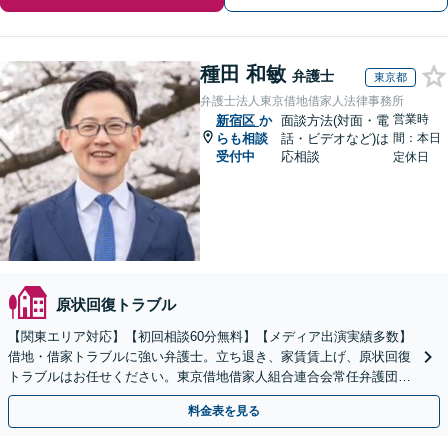
種田 和敏
弁護士
東京都
弁護士法人東京借地借家人法律事務所
営業時
新宿区
か
面談方法(対面・電
らも相談
話・ビデオなど)は
間：本日
受付中
応相談
定休日
原状回復トラブル
【関東エリア対応】【初回相談60分無料】【メディア出演実績多数】
借地・借家トラブルに強い弁護士。立ち退き、家賃賃上げ、原状回復
トラブルはお任せください。東京借地借家人組合連合会常任弁護団と
して10年以上の実績あり【出張相談対応】
料金表を見る