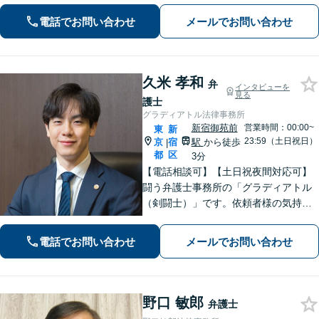
ください【新宿御苑前駅3分】
電話でお問い合わせ
メールでお問い合わせ
久米 孝和
弁
インタビューを
見る
護士
グラディアトル法律事務所
新宿御苑前
営業時間：00:00~
東
新
23:59（土日祝日）
京
宿
駅
から徒歩
|
都
区
3分
【電話相談可】【土日祝夜間対応可】
闘う弁護士事務所の「グラディアトル
（剣闘士）」です。依頼者様の気持ち
を代弁する弁護士であり続けるべく、
確固たるスタイルを貫きます。離婚・
電話でお問い合わせ
メールでお問い合わせ
刑事事件・相続など何でもご相談くだ
さい。
野口 敏郎
弁護士