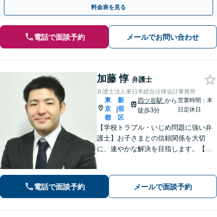
料金表を見る
電話で面談予約
メールでお問い合わせ
加藤 惇
弁護士
弁護士法人東日本総合法律会計事務所
東
新
四ツ谷駅
から
営業時間：本
京
宿
|
日定休日
徒歩3分
都
区
【学校トラブル・いじめ問題に強い弁
護士】お子さまとの信頼関係を大切
に、速やかな解決を目指します。【電
話相談可能】不貞慰謝料問題・労働者
問題の対応実績も多数あり。【JR四ツ
谷駅2分】【土日祝・夜間対応可】【W
電話で面談予約
メールで面談予約
eb面談可】