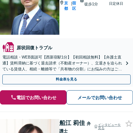
京
宿
|
日定休日
徒歩1分
都
区
原状回復トラブル
電話相談・WEB面談可【西新宿駅1分】【初回相談無料】【弁護士直
通】賃料滞納に基づく退去請求（不動産オーナー）、立退きを迫られ
ている賃借人、相続・離婚等で「共有物の分割」にお悩みの方はご相
談ください！不動産オーナーの顧問契約もお任せ下さい！
料金表を見る
電話でお問い合わせ
メールでお問い合わせ
船江 莉佳
弁
インタビューを
見る
護士