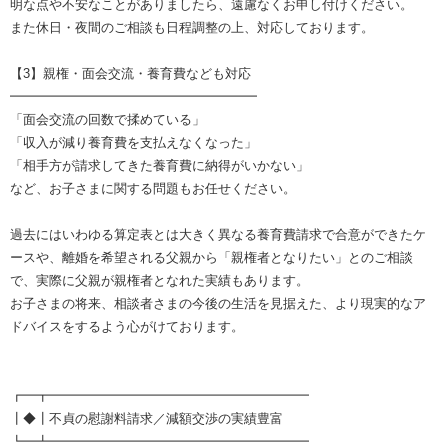
明な点や不安なことがありましたら、遠慮なくお申し付けください。
また休日・夜間のご相談も日程調整の上、対応しております。
【3】親権・面会交流・養育費なども対応
━━━━━━━━━━━━━━━━━━━
「面会交流の回数で揉めている」
「収入が減り養育費を支払えなくなった」
「相手方が請求してきた養育費に納得がいかない」
など、お子さまに関する問題もお任せください。
過去にはいわゆる算定表とは大きく異なる養育費請求で合意ができたケ
ースや、離婚を希望される父親から「親権者となりたい」とのご相談
で、実際に父親が親権者となれた実績もあります。
お子さまの将来、相談者さまの今後の生活を見据えた、より現実的なア
ドバイスをするよう心がけております。
┏━┳━━━━━━━━━━━━━━━━━━━━
┃◆┃不貞の慰謝料請求／減額交渉の実績豊富
┗━┻━━━━━━━━━━━━━━━━━━━━