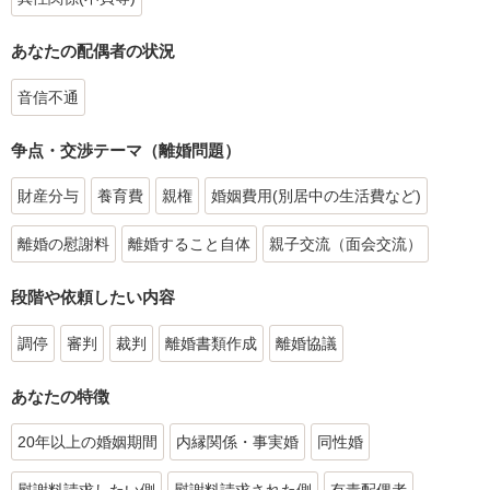
あなたの配偶者の状況
音信不通
争点・交渉テーマ（離婚問題）
財産分与
養育費
親権
婚姻費用(別居中の生活費など)
離婚の慰謝料
離婚すること自体
親子交流（面会交流）
段階や依頼したい内容
調停
審判
裁判
離婚書類作成
離婚協議
あなたの特徴
20年以上の婚姻期間
内縁関係・事実婚
同性婚