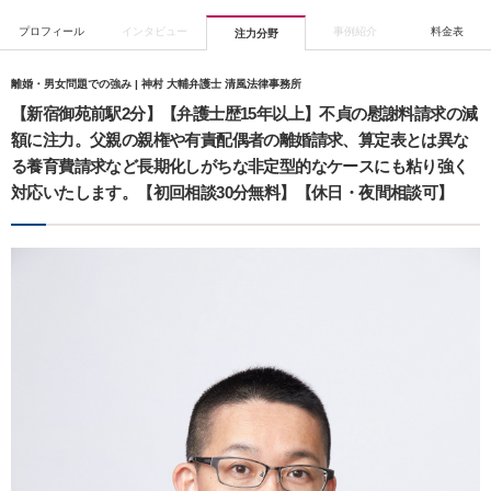
プロフィール
インタビュー
事例紹介
料金表
注力分野
離婚・男女問題での強み | 神村 大輔弁護士 清風法律事務所
【新宿御苑前駅2分】【弁護士歴15年以上】不貞の慰謝料請求の減
額に注力。父親の親権や有責配偶者の離婚請求、算定表とは異な
る養育費請求など長期化しがちな非定型的なケースにも粘り強く
対応いたします。【初回相談30分無料】【休日・夜間相談可】