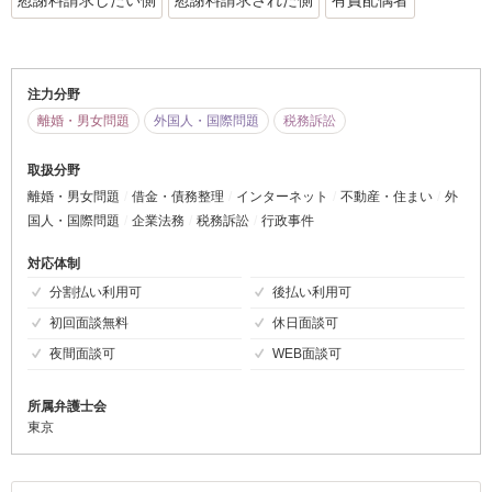
慰謝料請求したい側
慰謝料請求された側
有責配偶者
注力分野
離婚・男女問題
外国人・国際問題
税務訴訟
取扱分野
離婚・男女問題
借金・債務整理
インターネット
不動産・住まい
外
国人・国際問題
企業法務
税務訴訟
行政事件
対応体制
分割払い利用可
後払い利用可
初回面談無料
休日面談可
夜間面談可
WEB面談可
所属弁護士会
東京