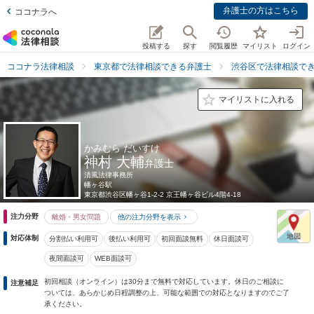
弁護士の方はこちら
ココナラへ
投稿する
探す
閲覧履歴
マイリスト
ログイン
ココナラ法律相談
東京都で法律相談できる弁護士
渋谷区で法律相談で
マイリストに入れる
かみむら だいすけ
神村 大輔
弁護士
清風法律事務所
幡ヶ谷駅
東京都
渋谷区幡ヶ谷1-2-2 京王幡ヶ谷ビル4階4-18
注力分野
離婚・男女問題
他の注力分野を表示
対応体制
分割払い利用可
後払い利用可
初回面談無料
休日面談可
夜間面談可
WEB面談可
初回相談（オンライン）は30分まで無料で対応しています。休日のご相談に
注意補足
ついては、あらかじめ日程調整の上、可能な範囲での対応となりますのでご了
承ください。