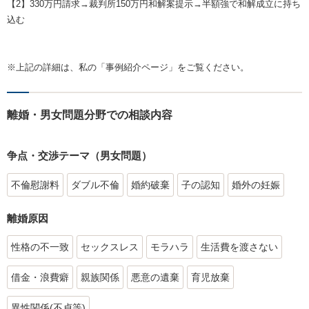
【2】330万円請求→裁判所150万円和解案提示→半額強で和解成立に持ち
込む
※上記の詳細は、私の「事例紹介ページ」をご覧ください。
離婚・男女問題分野での相談内容
争点・交渉テーマ（男女問題）
不倫慰謝料
ダブル不倫
婚約破棄
子の認知
婚外の妊娠
離婚原因
性格の不一致
セックスレス
モラハラ
生活費を渡さない
借金・浪費癖
親族関係
悪意の遺棄
育児放棄
異性関係(不貞等)