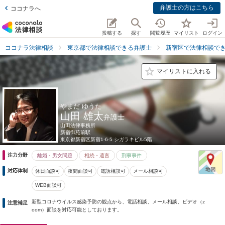
弁護士の方はこちら
ココナラへ
投稿する
探す
閲覧履歴
マイリスト
ログイン
ココナラ法律相談
東京都で法律相談できる弁護士
新宿区で法律相談で
マイリストに入れる
やまだ ゆうた
山田 雄太
弁護士
山田法律事務所
新宿御苑前駅
東京都
新宿区新宿1-6-5 シガラキビル5階
注力分野
離婚・男女問題
相続・遺言
刑事事件
対応体制
休日面談可
夜間面談可
電話相談可
メール相談可
WEB面談可
新型コロナウイルス感染予防の観点から、電話相談、メール相談、ビデオ（z
注意補足
oom）面談を対応可能としております。