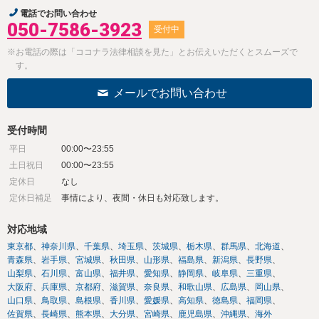
電話でお問い合わせ
050-7586-3923
受付中
※お電話の際は「ココナラ法律相談を見た」とお伝えいただくとスムーズで
す。
メールでお問い合わせ
受付時間
平日
00:00〜23:55
土日祝日
00:00〜23:55
定休日
なし
定休日補足
事情により、夜間・休日も対応致します。
対応地域
東京都
神奈川県
千葉県
埼玉県
茨城県
栃木県
群馬県
北海道
青森県
岩手県
宮城県
秋田県
山形県
福島県
新潟県
長野県
山梨県
石川県
富山県
福井県
愛知県
静岡県
岐阜県
三重県
大阪府
兵庫県
京都府
滋賀県
奈良県
和歌山県
広島県
岡山県
山口県
鳥取県
島根県
香川県
愛媛県
高知県
徳島県
福岡県
佐賀県
長崎県
熊本県
大分県
宮崎県
鹿児島県
沖縄県
海外