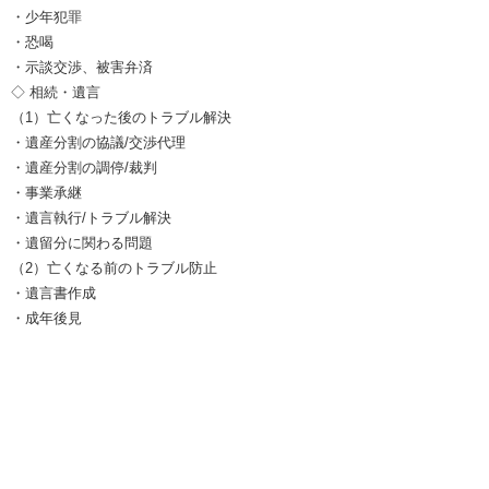
・少年犯罪
・恐喝
・示談交渉、被害弁済
◇ 相続・遺言
（1）亡くなった後のトラブル解決
・遺産分割の協議/交渉代理
・遺産分割の調停/裁判
・事業承継
・遺言執行/トラブル解決
・遺留分に関わる問題
（2）亡くなる前のトラブル防止
・遺言書作成
・成年後見