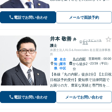
す。離婚・男女問題、刑事事件、労働
問題（企業側／労働者側）のご相談は
お任せください。納得感の高い、最善
電話でお問い合わせ
メールで面談予約
の解決を目指して尽力いたします【土
日祝対応可】
井本 敬善
弁
インタビューを
見る
護士
弁護士法人ALG＆Associates 名古屋法律事務
所
丸の内駅
営業時間：00:00
愛
名古
~23:59（平日）
知
屋市
から徒歩2
|
県
中区
分
【各線『丸の内駅』徒歩2分】【土日祝
日相談予約受付】愛知県で法律問題で
お困りの方、豊富な実績と専門性を持
つ弁護士が、ともに解決を目指しま
す。どうぞお気軽にご相談ください。
電話でお問い合わせ
メールでお問い合わせ