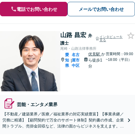
電話でお問い合わせ
メールでお問い合わせ
山路 昌宏
弁
インタビューを
見る
護士
尾崎・山路法律事務所
伏見駅
か
営業時間：09:00
愛
名古
~18:00（平日）
知
屋市
ら徒歩1
|
県
中区
分
芸能・エンタメ業界
【不動産／建築業界／医療／福祉業界の対応実績豊富】【事業承継／
労務に精通】【顧問契約で万全のサポート体制】契約書の作成、企業
間トラブル、売掛金回収など、法律の面からビジネスを支えます。フ
リーランス・スタートアップにも対応【伏見駅1分】