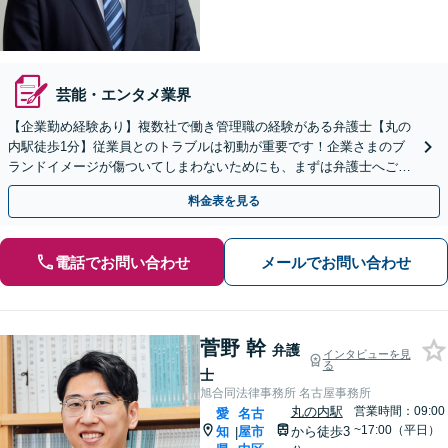
芸能・エンタメ業界
【企業勤め経験あり】複数社で働き管理職の経験がある弁護士【丸の
内駅徒歩1分】従業員とのトラブルは初動が重要です！企業さまのブ
ランドイメージが傷ついてしまわないためにも、まずは弁護士へご相
談ください【売掛金の回収】豊富な解決実績があります
料金表を見る
電話でお問い合わせ
メールでお問い合わせ
菅野 幹
弁護
インタビューを見
る
士
旭合同法律事務所 名古屋事務所
丸の内駅
営業時間：09:00
愛
名古
~17:00（平日）
知
屋市
から徒歩3
|