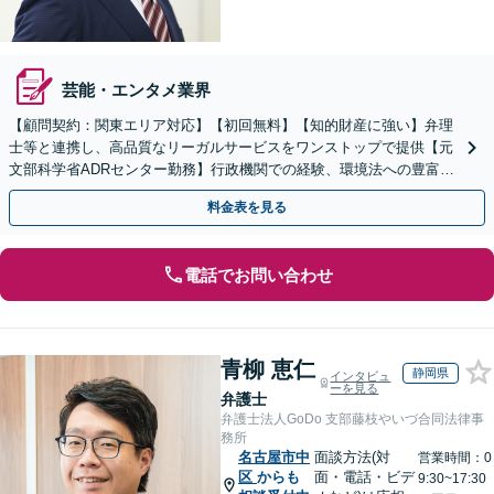
芸能・エンタメ業界
【顧問契約：関東エリア対応】【初回無料】【知的財産に強い】弁理
士等と連携し、高品質なリーガルサービスをワンストップで提供【元
文部科学省ADRセンター勤務】行政機関での経験、環境法への豊富な
知識を活かし、事業者さまの抱える問題を解決へ導きます
料金表を見る
電話でお問い合わせ
青柳 恵仁
静岡県
インタビュ
ーを見る
弁護士
弁護士法人GoDo 支部藤枝やいづ合同法律事
務所
名古屋市中
面談方法(対
営業時間：0
区
からも
面・電話・ビデ
9:30~17:30