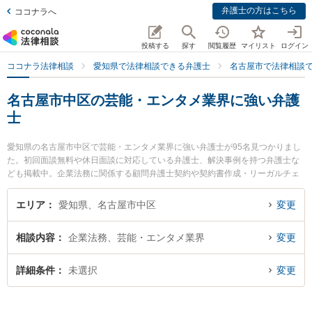
弁護士の方はこちら
ココナラへ
投稿する
探す
閲覧履歴
マイリスト
ログイン
ココナラ法律相談
愛知県で法律相談できる弁護士
名古屋市で法律相談
名古屋市中区の芸能・エンタメ業界に強い弁護
士
愛知県の名古屋市中区で芸能・エンタメ業界に強い弁護士が95名見つかりまし
た。初回面談無料や休日面談に対応している弁護士、解決事例を持つ弁護士な
ども掲載中。企業法務に関係する顧問弁護士契約や契約書作成・リーガルチェ
ック、雇用契約書・就業規則作成等の細かな分野での絞り込み検索もでき便利
です。特に遠藤・伊佐治法律事務所の伊佐治 佑介弁護士や弁護士法人名城法律
エリア
愛知県、名古屋市中区
変更
事務所 サテライトオフィスの石田 大輔弁護士、水口綜合法律事務所の水口 哲
也弁護士のプロフィール情報や弁護士費用、強みなどが注目されています。
相談内容
企業法務、芸能・エンタメ業界
変更
『名古屋市中区で土日や夜間に発生した芸能・エンタメ業界のトラブルを今す
ぐに弁護士に相談したい』『芸能・エンタメ業界のトラブル解決の実績豊富な
近くの弁護士を検索したい』『初回相談無料で芸能・エンタメ業界を法律相談
詳細条件
未選択
変更
できる名古屋市中区内の弁護士に相談予約したい』などでお困りの相談者さん
におすすめです。