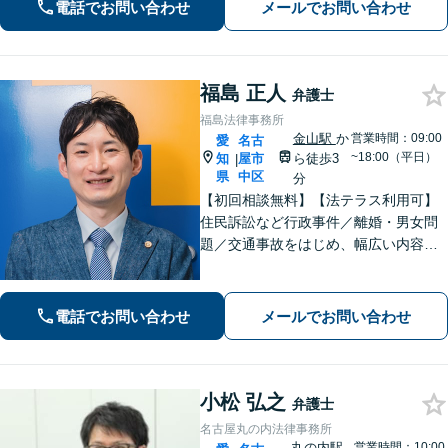
電話でお問い合わせ
メールでお問い合わせ
【離婚問題】他士業と連携し多角的な
サービスを提供【初回面談無料】
福島 正人
弁護士
福島法律事務所
金山駅
か
営業時間：09:00
愛
名古
~18:00（平日）
知
屋市
ら徒歩3
|
県
中区
分
【初回相談無料】【法テラス利用可】
住民訴訟など行政事件／離婚・男女問
題／交通事故をはじめ、幅広い内容の
ご相談に対応いたします。丁寧で細や
かなコミュニケーションを心掛け、ご
依頼者様にとって納得感の高い解決を
電話でお問い合わせ
メールでお問い合わせ
目指します【夜間・休日相談可】【金
山駅5分】
小松 弘之
弁護士
名古屋丸の内法律事務所
丸の内駅
営業時間：10:00