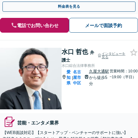
法務面から経営を支えます。単発のご依頼も承ります。
料金表を見る
電話でお問い合わせ
メールで面談予約
水口 哲也
弁
インタビューを
見る
護士
水口綜合法律事務所
久屋大通駅
営業時間：10:00
愛
名古
~19:00（平日）
知
屋市
から徒歩5
|
県
中区
分
芸能・エンタメ業界
【WEB面談対応】【スタートアップ・ベンチャーのサポートに強い】