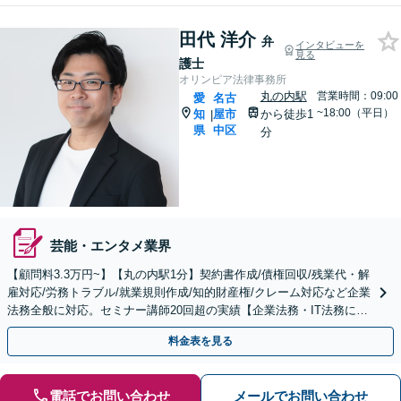
田代 洋介
弁
インタビューを
見る
護士
オリンピア法律事務所
丸の内駅
営業時間：09:00
愛
名古
~18:00（平日）
知
屋市
から徒歩1
|
県
中区
分
芸能・エンタメ業界
【顧問料3.3万円~】【丸の内駅1分】契約書作成/債権回収/残業代・解
雇対応/労務トラブル/就業規則作成/知的財産権/クレーム対応など企業
法務全般に対応。セミナー講師20回超の実績【企業法務・IT法務に精
通】
料金表を見る
電話でお問い合わせ
メールでお問い合わせ