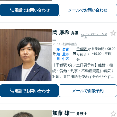
得のいく解決のため、最大限のアドバ
イスを行います！【初回相談無料】
電話でお問い合わせ
メールでお問い合わせ
岡 厚希
弁護
インタビューを見
る
士
アイル法律事務所
千種駅
か
営業時間：09:00
愛
名古
~19:00（平日）
知
屋市
ら徒歩3
|
県
中区
分
【千種駅3分／土日要予約】離婚・相
続・労働・刑事・不動産問題に幅広く
対応。専門用語を使わず分かりやすく
ご説明します。「話しやすい」と評判
の弁護士が、あなたが気づいていない
電話でお問い合わせ
メールで面談予約
最適な解決策まで、期待を超える「必
要十分以上」のサポートをご提供しま
す。
加藤 雄一
弁護士