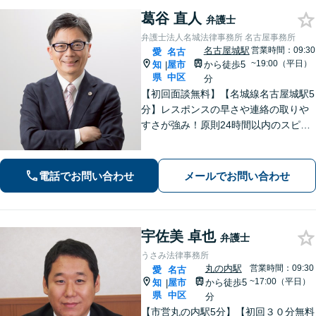
葛谷 直人
弁護士
弁護士法人名城法律事務所 名古屋事務所
名古屋城駅
営業時間：09:30
愛
名古
~19:00（平日）
知
屋市
から徒歩5
|
県
中区
分
【初回面談無料】【名城線名古屋城駅5
分】レスポンスの早さや連絡の取りや
すさが強み！原則24時間以内のスピー
ド対応を心がけています【離婚・男女
問題】親権／慰謝料／財産分与／養育
費など幅広く対応できます【相続遺
電話でお問い合わせ
メールでお問い合わせ
言】不動産業者や司法書士とも連携可
宇佐美 卓也
弁護士
うさみ法律事務所
丸の内駅
営業時間：09:30
愛
名古
~17:00（平日）
知
屋市
から徒歩5
|
県
中区
分
【市営丸の内駅5分】【初回３０分無料