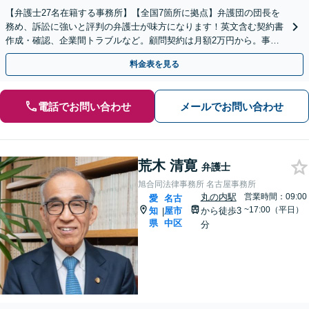
【弁護士27名在籍する事務所】【全国7箇所に拠点】弁護団の団長を
務め、訴訟に強いと評判の弁護士が味方になります！英文含む契約書
作成・確認、企業間トラブルなど。顧問契約は月額2万円から。事業
成長を法的側面より支援いたします【ビデオ面談可】
料金表を見る
電話でお問い合わせ
メールでお問い合わせ
荒木 清寛
弁護士
旭合同法律事務所 名古屋事務所
丸の内駅
営業時間：09:00
愛
名古
~17:00（平日）
知
屋市
から徒歩3
|
県
中区
分