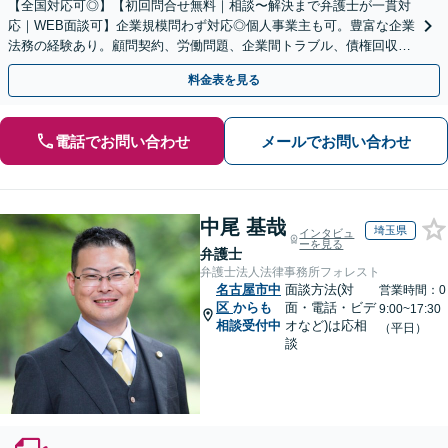
【全国対応可◎】【初回問合せ無料｜相談〜解決まで弁護士が一貫対
応｜WEB面談可】企業規模問わず対応◎個人事業主も可。豊富な企業
法務の経験あり。顧問契約、労働問題、企業間トラブル、債権回収、
契約書のリーガルチェック等、サポートします。
料金表を見る
電話でお問い合わせ
メールでお問い合わせ
中尾 基哉
埼玉県
インタビュ
ーを見る
弁護士
弁護士法人法律事務所フォレスト
名古屋市中
面談方法(対
営業時間：0
区
からも
面・電話・ビデ
9:00~17:30
相談受付中
オなど)は応相
（平日）
談