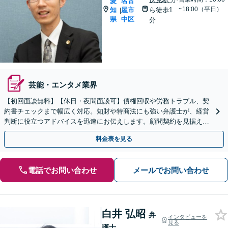
愛
名古
~18:00（平日）
知
屋市
ら徒歩1
|
県
中区
分
芸能・エンタメ業界
【初回面談無料】【休日・夜間面談可】債権回収や労務トラブル、契
約書チェックまで幅広く対応。知財や特商法にも強い弁護士が、経営
判断に役立つアドバイスを迅速にお伝えします。顧問契約を見据えた
スポット相談も歓迎。【製造・建設・FC等】
料金表を見る
電話でお問い合わせ
メールでお問い合わせ
白井 弘昭
弁
インタビューを
見る
護士