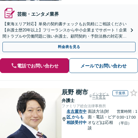
芸能・エンタメ業界
【東海エリア対応】単発の契約書チェックもお気軽にご相談ください
【弁護士歴20年以上】フリーランスから中小企業までサポート！企業
間トラブルや労働問題に強い弁護士。顧問契約・予防法務の対応実績
も豊富です。【夜間・休日面談可】【完全個室】
料金表を見る
電話でお問い合わせ
メールでお問い合わせ
辰野 樹市
千葉県
インタビュ
ーを見る
弁護士
ファミリア総合法律事務所
名古屋市中
面談方法(対
営業時間：1
区
からも
面・電話・ビデ
0:00~17:00
相談受付中
オなど)は応相
（平日）
談