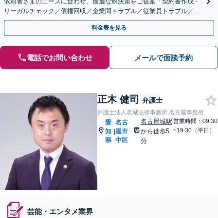
依頼者さまのニーズに合わせ、最適な解決策をご提案「契約書作成・
リーガルチェック／債権回収／企業間トラブル／従業員トラブル／不
祥事対応／事業承継／M＆Aほか」【休日・夜間相談可】
料金表を見る
電話でお問い合わせ
メールで面談予約
正木 健司
弁護士
弁護士法人名城法律事務所 名古屋事務所
名古屋城駅
営業時間：09:30
愛
名古
~19:30（平日）
知
屋市
から徒歩5
|
県
中区
分
芸能・エンタメ業界