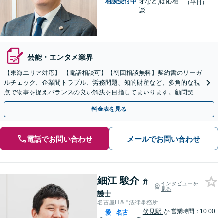
相談受付中
オなど)は応相
（平日）
談
芸能・エンタメ業界
【東海エリア対応】 【電話相談可】【初回相談無料】契約書のリーガ
ルチェック、企業間トラブル、労務問題、知的財産など。多角的な視
点で物事を捉えバランスの良い解決を目指してまいります。顧問契約
は月額5,000円から対応可【夜間＆休日面談OK】
料金表を見る
電話でお問い合わせ
メールでお問い合わせ
細江 駿介
弁
インタビューを
見る
護士
名古屋H＆Y法律事務所
伏見駅
か
営業時間：10:00
愛
名古