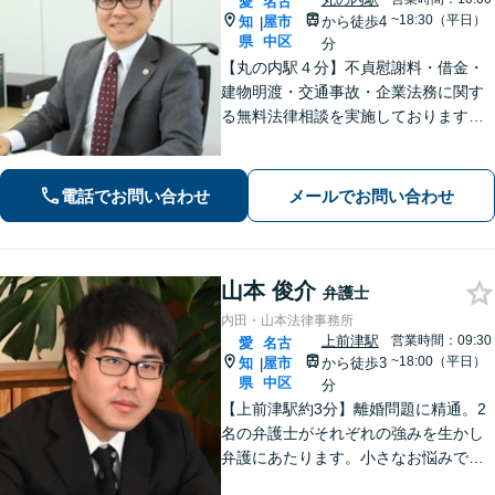
愛
名古
~18:30（平日）
知
屋市
から徒歩4
|
県
中区
分
【丸の内駅４分】不貞慰謝料・借金・
建物明渡・交通事故・企業法務に関す
る無料法律相談を実施しております。
特に不貞慰謝料・借金は簡易電話相談
も承っております。皆様のお困りごと
を法的に早期解決します。
電話でお問い合わせ
メールでお問い合わせ
山本 俊介
弁護士
内田・山本法律事務所
上前津駅
営業時間：09:30
愛
名古
~18:00（平日）
知
屋市
から徒歩3
|
県
中区
分
【上前津駅約3分】離婚問題に精通。2
名の弁護士がそれぞれの強みを生かし
弁護にあたります。小さなお悩みで
も、まずは気軽にご相談ください。納