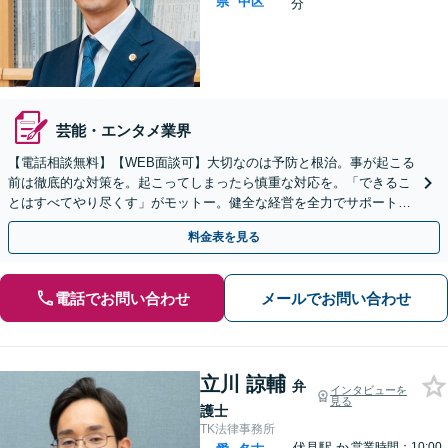
県
中区
分
芸能・エンタメ業界
【電話相談無料】【WEB面談可】大切なのは予防と根治。事が起こる
前は徹底的な対策を。起こってしまったら慎重な対応を。「できるこ
とはすべてやり尽くす」がモットー。健全な経営を全力でサポートい
たします。【丸の内駅3分】【休日面談可】
料金表を見る
電話でお問い合わせ
メールでお問い合わせ
立川 諒輔
弁
インタビューを
見る
護士
TK法律事務所
伏見駅
か
営業時間：10:00