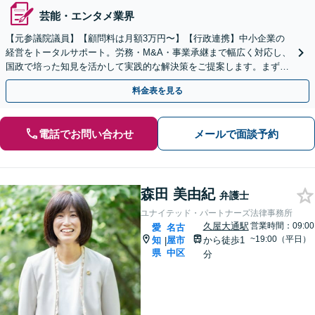
芸能・エンタメ業界
【元参議院議員】【顧問料は月額3万円〜】【行政連携】中小企業の
経営をトータルサポート。労務・M&A・事業承継まで幅広く対応し、
国政で培った知見を活かして実践的な解決策をご提案します。まずは
お気軽にご相談ください。
料金表を見る
電話でお問い合わせ
メールで面談予約
森田 美由紀
弁護士
ユナイテッド・パートナーズ法律事務所
久屋大通駅
営業時間：09:00
愛
名古
~19:00（平日）
知
屋市
から徒歩1
|
県
中区
分