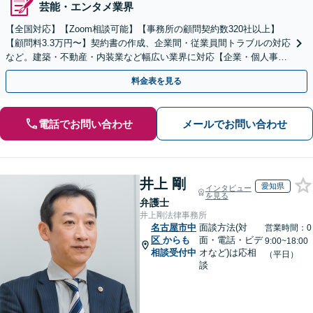
芸能・エンタメ業界
【全国対応】【Zoom相談可能】【事務所の顧問契約数320社以上】
【顧問料3.3万円〜】契約書の作成、企業間・従業員間トラブルの対応
など。建築・不動産・内装業など幅広い業界に対応【企業・個人事業
主の方初回面談無料】
料金表を見る
電話でお問い合わせ
メールでお問い合わせ
井上 剛
愛知県
インタビュー
を見る
弁護士
井上剛法律事務所
名古屋市中
面談方法(対
営業時間：0
区
からも
面・電話・ビデ
9:00~18:00
相談受付中
オなど)は応相
（平日）
談