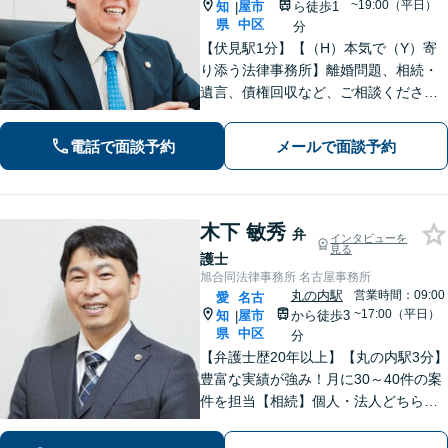
~19:00（平日）
知
屋市
ら徒歩1
|
県
中区
分
【伏見駅1分】【（H）本気で（Y）寄
り添う法律事務所】離婚問題、相続・
遺言、債権回収など、ご相談くださ
い。丁寧で朗らかな対応と粘り強い交
渉力が持ち味です。「相談して良かっ
電話で面談予約
メールで面談予約
た」と思っていただけるよう、誠心誠
意対応いたします。【Web面談対応
可】
木下 敏秀
弁
インタビューを
見る
護士
旭合同法律事務所 名古屋事務所
丸の内駅
営業時間：09:00
愛
名古
~17:00（平日）
知
屋市
から徒歩3
|
県
中区
分
【弁護士歴20年以上】【丸の内駅3分】
豊富な実績が強み！月に30～40件の案
件を担当【相続】個人・法人どちらの
相談もお任せください【借金問題】双
方ともに納得する解決を目指します