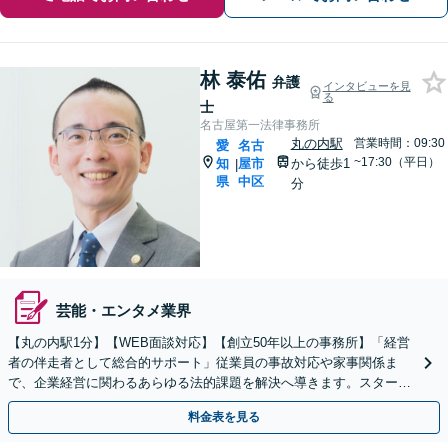
林 泰佑
弁護
インタビューを見
る
士
名古屋第一法律事務所
丸の内駅
営業時間：09:30
愛
名古
~17:30（平日）
知
屋市
から徒歩1
|
県
中区
分
芸能・エンタメ業界
【丸の内駅1分】【WEB面談対応】【創立50年以上の事務所】「経営
者の伴走者として総合的サポート」従業員の事故対応や家事関係ま
で、企業経営に関わるあらゆる法的課題を解決へ導きます。スタート
アップから中小企業まで幅広く対応【休日・夜間相談可】
料金表を見る