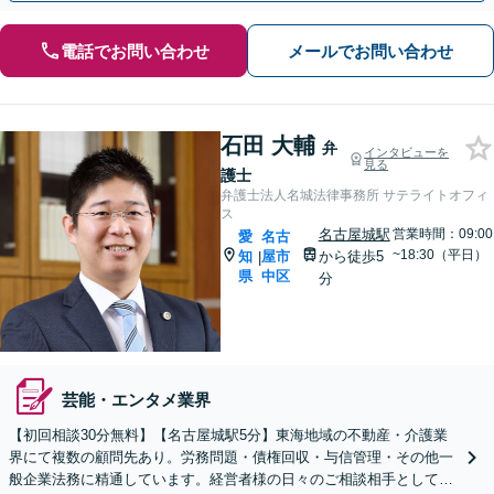
電話でお問い合わせ
メールでお問い合わせ
石田 大輔
弁
インタビューを
見る
護士
弁護士法人名城法律事務所 サテライトオフィ
ス
名古屋城駅
営業時間：09:00
愛
名古
~18:30（平日）
知
屋市
から徒歩5
|
県
中区
分
芸能・エンタメ業界
【初回相談30分無料】【名古屋城駅5分】東海地域の不動産・介護業
界にて複数の顧問先あり。労務問題・債権回収・与信管理・その他一
般企業法務に精通しています。経営者様の日々のご相談相手として、