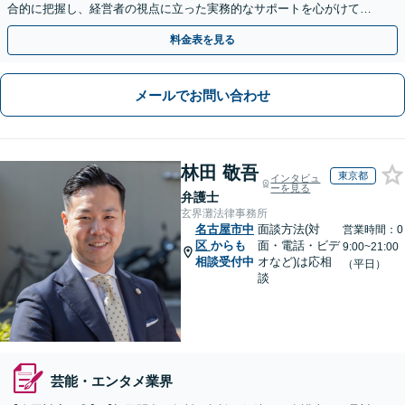
合的に把握し、経営者の視点に立った実務的なサポートを心がけてお
りますので、お困りごとは何でもご相談ください。
料金表を見る
メールでお問い合わせ
林田 敬吾
東京都
インタビュ
ーを見る
弁護士
玄界灘法律事務所
名古屋市中
面談方法(対
営業時間：0
区
からも
面・電話・ビデ
9:00~21:00
相談受付中
オなど)は応相
（平日）
談
芸能・エンタメ業界