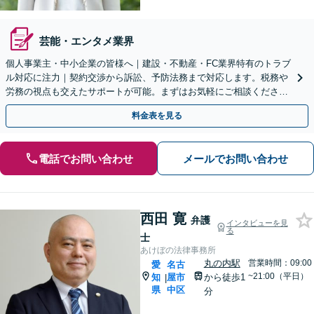
芸能・エンタメ業界
個人事業主・中小企業の皆様へ｜建設・不動産・FC業界特有のトラブ
ル対応に注力｜契約交渉から訴訟、予防法務まで対応します。税務や
労務の視点も交えたサポートが可能。まずはお気軽にご相談くださ
い。【久屋大通駅1分・初回相談30分無料】
料金表を見る
電話でお問い合わせ
メールでお問い合わせ
西田 寛
弁護
インタビューを見
る
士
あけぼの法律事務所
丸の内駅
営業時間：09:00
愛
名古
~21:00（平日）
知
屋市
から徒歩1
|
県
中区
分