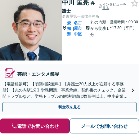
中川 匡亮
弁
インタビューを
見る
護士
名古屋第一法律事務所
丸の内駅
営業時間：09:30
愛
名古
~17:30（平日）
知
屋市
から徒歩1
|
県
中区
分
芸能・エンタメ業界
【電話相談可】【初回相談無料】【弁護士30人以上が在籍する事務
所】【丸の内駅1分】労務問題、事業承継、契約書のチェック、企業
間トラブルなど。労務トラブルの解決実績は数百件以上。中小企業家
同友会に所属しセミナー講師なども担当
料金表を見る
電話でお問い合わせ
メールでお問い合わせ