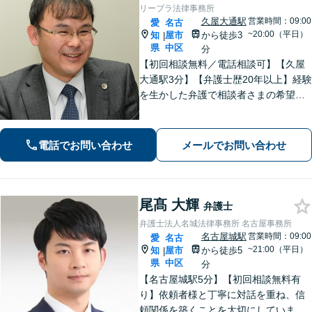
リーブラ法律事務所
久屋大通駅
営業時間：09:00
愛
名古
~20:00（平日）
知
屋市
から徒歩3
|
県
中区
分
【初回相談無料／電話相談可】【久屋
大通駅3分】【弁護士歴20年以上】経験
を生かした弁護で相談者さまの希望に
沿った解決を目指します。【交通事故
／離婚問題／労働問題】相談しやすい
雰囲気作り・丁寧なヒアリングを大切
電話でお問い合わせ
メールでお問い合わせ
にしています。【顧問契約の経験多
数】
尾髙 大輝
弁護士
弁護士法人名城法律事務所 名古屋事務所
名古屋城駅
営業時間：09:00
愛
名古
~21:00（平日）
知
屋市
から徒歩5
|
県
中区
分
【名古屋城駅5分】【初回相談無料有
り】依頼者様と丁寧に対話を重ね、信
頼関係を築くことを大切にしていま