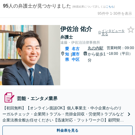
95
人の弁護士が見つかりました
(検索結果について詳しくは
こちら
)
95件中 1-30件を表示
伊佐治 佑介
インタビューを
見る
弁護士
遠藤・伊佐治法律事務所
丸の内駅
営業時間：09:00
愛
名古
~18:00（平日）
知
屋市
から徒歩1
|
県
中区
分
芸能・エンタメ業界
【初回無料】【オンライン面談OK】個人事業主・中小企業からのリ
ーガルチェック・企業間トラブル・売掛金回収・労使間トラブルなど
企業法務全般お任せください【迅速対応・フットワーク◎】顧問契約
のご相談も【夜間・休日対応可能】【丸の内駅2分】
料金表を見る