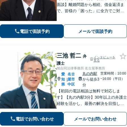
面談】離婚問題から相続、借金返済ま
で、皆様の「困った」に全力でご対
応。法テラスも可能です！税理士/司法
書士/行政書士と連携し、スムーズな手
続きをサポート。話しやすい弁護士で
電話で面談予約
メールで面談予約
す。まずはお気軽にご相談を！
三池 哲二
弁
インタビューを
見る
護士
旭合同法律事務所 名古屋事務所
丸の内駅
営業時間：10:00
愛
名古
~16:00（平日）
知
屋市
から徒歩3
|
県
中区
分
【初回の電話相談は無料で対応しま
す】【丸の内駅3分】30年以上の弁護士
経験を活かし、最善の解決を目指しま
す【交通事故】示談金の大幅な増額に
向けて尽力【労働問題】証拠集め・準
電話でお問い合わせ
メールでお問い合わせ
備から親身にサポート【他士業と連