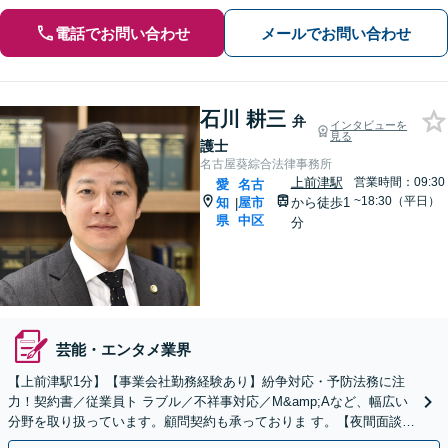
電話でお問い合わせ
メールでお問い合わせ
石川 耕三
弁
インタビューを
見る
護士
名古屋葵綜合法律事務所
上前津駅
営業時間：09:30
愛
名古
~18:30（平日）
知
屋市
から徒歩1
|
県
中区
分
芸能・エンタメ業界
【上前津駅1分】【事業会社勤務経験あり】紛争対応・予防法務に注
力！契約書／従業員ト ラブル／不祥事対応／M&amp;Aなど、幅広い
分野を取り扱っています。顧問契約も承っておりま す。【夜間面談可
能】【オンライン相談可能】