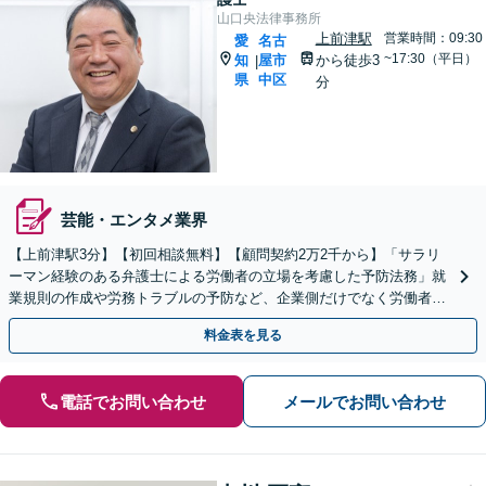
山口央法律事務所
上前津駅
営業時間：09:30
愛
名古
~17:30（平日）
知
屋市
から徒歩3
|
県
中区
分
芸能・エンタメ業界
【上前津駅3分】【初回相談無料】【顧問契約2万2千から】「サラリ
ーマン経験のある弁護士による労働者の立場を考慮した予防法務」就
業規則の作成や労務トラブルの予防など、企業側だけでなく労働者の
視点も大切にしたバランスよい法務サポートを提供します
料金表を見る
電話でお問い合わせ
メールでお問い合わせ