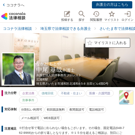
弁護士の方はこちら
ココナラへ
投稿する
探す
閲覧履歴
マイリスト
ログイン
ココナラ法律相談
埼玉県で法律相談できる弁護士
さいたま市で法律相
マイリストに入れる
なかお もとや
中尾 基哉
弁護士
弁護士法人法律事務所フォレスト
北浦和駅
埼玉県
さいたま市浦和区北浦和4-5-8 吉田ビル4階D号
注力分野
企業法務
債権回収
不動産・住まい
医療・介護問題
刑事事件
対応体制
分割払い利用可
初回面談無料
夜間面談可
電話相談可
メール相談可
WEB面談可
※打合せ等で電話に出られない場合もございます。その場合、固定電話(048-7
注意補足
62-9966)からの折り返しとなります。※１５分を超えるご相談は、別日にご