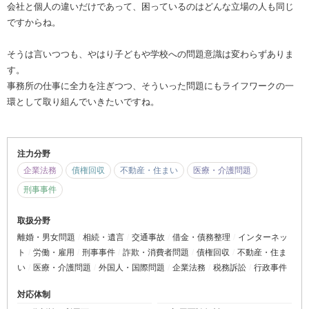
会社と個人の違いだけであって、困っているのはどんな立場の人も同じ
ですからね。
そうは言いつつも、やはり子どもや学校への問題意識は変わらずありま
す。
事務所の仕事に全力を注ぎつつ、そういった問題にもライフワークの一
環として取り組んでいきたいですね。
注力分野
企業法務
債権回収
不動産・住まい
医療・介護問題
刑事事件
取扱分野
離婚・男女問題
相続・遺言
交通事故
借金・債務整理
インターネッ
ト
労働・雇用
刑事事件
詐欺・消費者問題
債権回収
不動産・住ま
い
医療・介護問題
外国人・国際問題
企業法務
税務訴訟
行政事件
対応体制