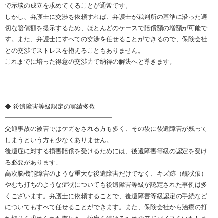
で示談の成立を求めてくることが通常です。
しかし、弁護士に交渉を依頼すれば、弁護士が裁判所の基準に沿った適
切な賠償額を提示するため、ほとんどのケースで賠償額の増額が可能で
す。また、弁護士にすべての交渉を任せることができるので、保険会社
との交渉でストレスを抱えることもありません。
これまでに培った得意の交渉力で納得の解決へと導きます。
◆ 後遺障害等級認定の実績多数
━━━━━━━━━━━━━━━━━
交通事故の被害ではケガをされる方も多く、その後に後遺障害が残って
しまうという方も少なくありません。
後遺症に対する損害賠償を受けるためには、後遺障害等級の認定を受け
る必要があります。
高次脳機能障害のような重大な後遺障害だけでなく、キズ跡（醜状痕）
やむち打ちのような症状についても後遺障害等級が認定された事例は多
くございます。弁護士に依頼することで、後遺障害等級認定の手続など
についてもすべて任せることができます。また、保険会社から治療の打