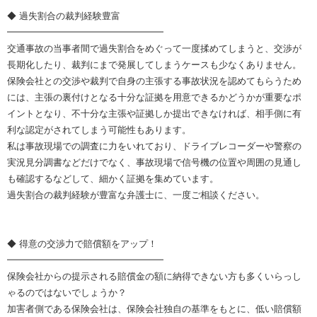
◆ 過失割合の裁判経験豊富
━━━━━━━━━━━━━━━━━
交通事故の当事者間で過失割合をめぐって一度揉めてしまうと、交渉が
長期化したり、裁判にまで発展してしまうケースも少なくありません。
保険会社との交渉や裁判で自身の主張する事故状況を認めてもらうため
には、主張の裏付けとなる十分な証拠を用意できるかどうかが重要なポ
イントとなり、不十分な主張や証拠しか提出できなければ、相手側に有
利な認定がされてしまう可能性もあります。
私は事故現場での調査に力をいれており、ドライブレコーダーや警察の
実況見分調書などだけでなく、事故現場で信号機の位置や周囲の見通し
も確認するなどして、細かく証拠を集めています。
過失割合の裁判経験が豊富な弁護士に、一度ご相談ください。
◆ 得意の交渉力で賠償額をアップ！
━━━━━━━━━━━━━━━━━
保険会社からの提示される賠償金の額に納得できない方も多くいらっし
ゃるのではないでしょうか？
加害者側である保険会社は、保険会社独自の基準をもとに、低い賠償額