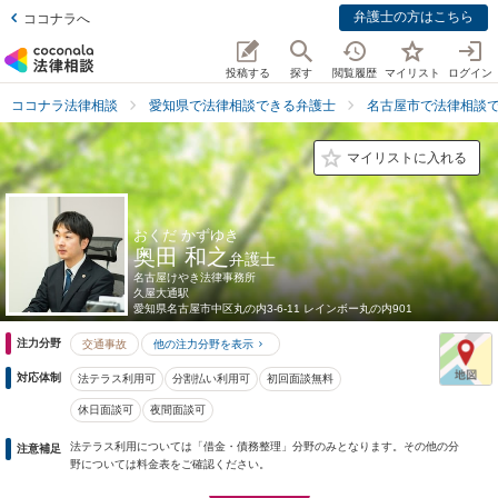
弁護士の方はこちら
ココナラへ
投稿する
探す
閲覧履歴
マイリスト
ログイン
ココナラ法律相談
愛知県で法律相談できる弁護士
名古屋市で法律相談
マイリストに入れる
おくだ かずゆき
奥田 和之
弁護士
名古屋けやき法律事務所
久屋大通駅
愛知県
名古屋市中区丸の内3-6-11 レインボー丸の内901
注力分野
交通事故
他の注力分野を表示
対応体制
法テラス利用可
分割払い利用可
初回面談無料
休日面談可
夜間面談可
法テラス利用については「借金・債務整理」分野のみとなります。その他の分
注意補足
野については料金表をご確認ください。