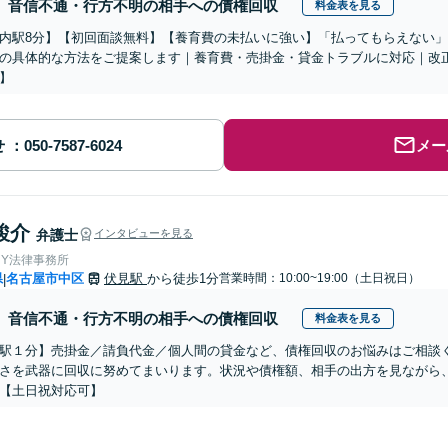
音信不通・行方不明の相手への債権回収
料金表を見る
内駅8分】【初回面談無料】【養育費の未払いに強い】「払ってもらえない
の具体的な方法をご提案します｜養育費・売掛金・貸金トラブルに対応｜改
】
せ
メー
駿介
弁護士
インタビューを見る
＆Y法律事務所
県
名古屋市中区
伏見駅
から徒歩1分
営業時間：10:00~19:00（土日祝日）
|
音信不通・行方不明の相手への債権回収
料金表を見る
駅１分】売掛金／請負代金／個人間の貸金など、債権回収のお悩みはご相談
さを武器に回収に努めてまいります。状況や債権額、相手の出方を見ながら
【土日祝対応可】