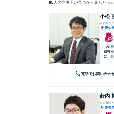
85
人の弁護士が見つかりました
(検索
小松 
名古屋丸
愛知
【初回
債権回
に、是
電話でお問い合わ
藪内 
名古屋H
愛知