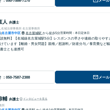
せ
メール
直人
弁護士
人名城法律事務所 名古屋事務所
県
名古屋市中区
名古屋城駅
から徒歩5分
営業時間：本日定休日
|
談無料】【名城線名古屋城駅5分】レスポンスの早さや連絡の取りやす
けています【離婚・男女問題】親権／慰謝料／財産分与／養育費など幅
書士とも連携可
せ
メール
諒輔
弁護士
インタビューを見る
務所
県
名古屋市中区
伏見駅
から徒歩1分
営業時間：本日定休日