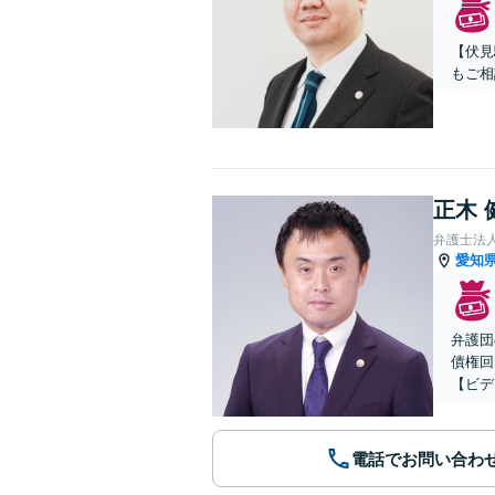
【伏見
もご相
正木 
弁護士法
愛知
弁護団
債権回
【ビデ
電話でお問い合わ