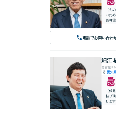
【丸の
いため
談可能
電話でお問い合わ
細江 
名古屋H
愛知
【伏見
粘り強
します