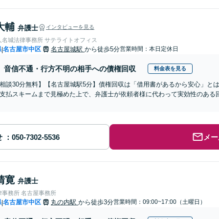
大輔
弁護士
インタビューを見る
人名城法律事務所 サテライトオフィス
県
名古屋市中区
名古屋城駅
から徒歩5分
営業時間：本日定休日
|
音信不通・行方不明の相手への債権回収
料金表を見る
相談30分無料】【名古屋城駅5分】債権回収は「借用書があるから安心」と
支払スキームまで見極めた上で、弁護士が依頼者様に代わって実効性のある
せ
メー
清寛
弁護士
律事務所 名古屋事務所
県
名古屋市中区
丸の内駅
から徒歩3分
営業時間：09:00~17:00（土曜日）
|