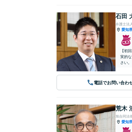
石田 
弁護士法
愛知
【初回
実的な
さい。
電話でお問い合わ
荒木 
旭合同法
愛知