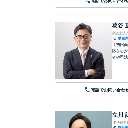
電話でお問い合わ
葛谷 
弁護士法
愛知
【初回面
応を心が
者や司法
電話でお問い合わ
立川 
TK法律事
愛知