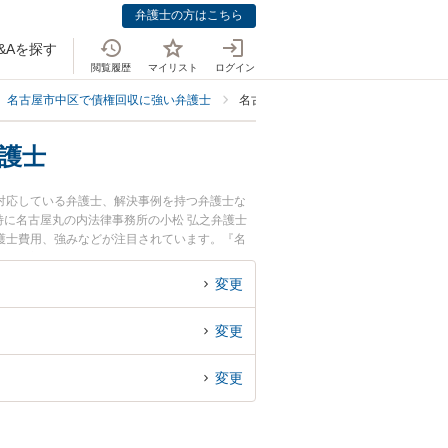
弁護士の方はこちら
&Aを探す
閲覧履歴
マイリスト
ログイン
名古屋市中区で債権回収に強い弁護士
名古屋市中区で音信不通・行方不明の
護士
対応している弁護士、解決事例を持つ弁護士な
に名古屋丸の内法律事務所の小松 弘之弁護士
弁護士費用、強みなどが注目されています。『名
通・行方不明の相手への債権回収のトラブル解決
区内の弁護士に相談予約したい』などでお困りの
変更
変更
変更