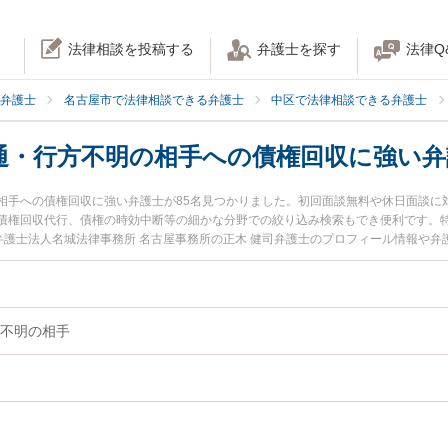
法律相談を投稿する
弁護士を探す
法律Q
弁護士
名古屋市で法律相談できる弁護士
中区で法律相談できる弁護士
通・行方不明の相手への債権回収に強い弁
相手への債権回収に強い弁護士が85名見つかりました。初回面談無料や休日面談に
債権回収代行、債権の時効中断等の細かな分野での絞り込み検索もでき便利です。特
弁護士法人名城法律事務所 名古屋事務所の正木 健司弁護士のプロフィール情報や
行方不明の相手への債権回収のトラブルを今すぐに弁護士に相談したい』『音信不
回相談無料で音信不通・行方不明の相手への債権回収を法律相談できる名古屋市中
不明の相手