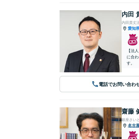
内田 
内田貴丈
愛知
【法人
に合わ
す。
電話でお問い合わ
齋藤 
銀座さい
名古