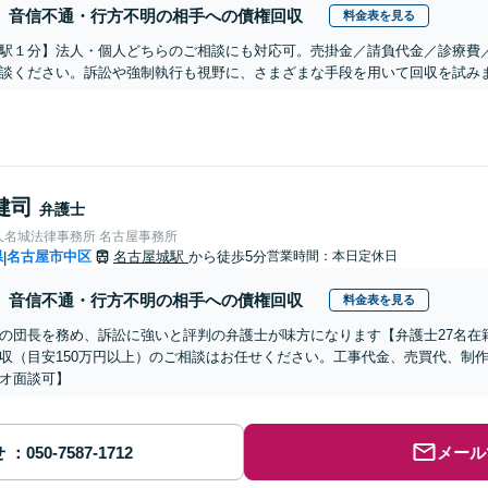
音信不通・行方不明の相手への債権回収
料金表を見る
駅１分】法人・個人どちらのご相談にも対応可。売掛金／請負代金／診療費
談ください。訴訟や強制執行も視野に、さまざまな手段を用いて回収を試みま
健司
弁護士
人名城法律事務所 名古屋事務所
県
名古屋市中区
名古屋城駅
から徒歩5分
営業時間：本日定休日
|
音信不通・行方不明の相手への債権回収
料金表を見る
の団長を務め、訴訟に強いと評判の弁護士が味方になります【弁護士27名在
収（目安150万円以上）のご相談はお任せください。工事代金、売買代、制
オ面談可】
せ
メール