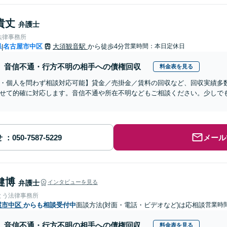
貴丈
弁護士
法律事務所
県
名古屋市中区
大須観音駅
から徒歩4分
営業時間：本日定休日
|
音信不通・行方不明の相手への債権回収
料金表を見る
・個人を問わず相談対応可能】貸金／売掛金／賃料の回収など、回収実績多
せて的確に対応します。音信不通や所在不明などもご相談ください。少しで
せ
メール
健博
弁護士
インタビューを見る
とう法律事務所
屋市中区
からも相談受付中
面談方法(対面・電話・ビデオなど)は応相談
営業時間
音信不通・行方不明の相手への債権回収
料金表を見る