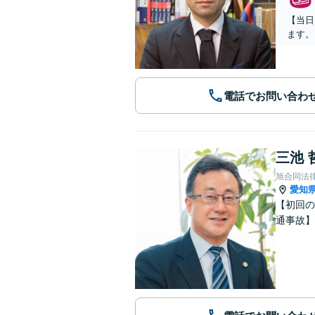
【当日
ます。
電話でお問い合わ
三池 
旭合同法
愛知
【初回の
通事故