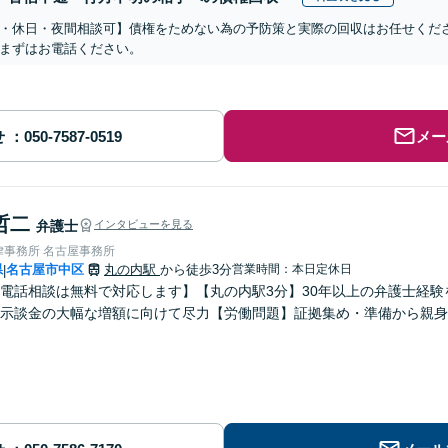
・休日・夜間相談可】債権をためない為の予防策と実際の回収はお任せくだ
まずはお電話ください。
せ
メー
哲二
弁護士
インタビューを見る
律事務所 名古屋事務所
県
名古屋市中区
丸の内駅
から徒歩3分
営業時間：本日定休日
|
電話相談は無料で対応します】【丸の内駅3分】30年以上の弁護士経
】示談金の大幅な増額に向けて尽力【労働問題】証拠集め・準備から親身