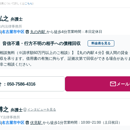
結果について詳しくは
こちら
)
弘之
弁護士
の内法律事務所
県
名古屋市中区
丸の内駅
から徒歩4分
営業時間：本日定休日
|
音信不通・行方不明の相手への債権回収
料金表を見る
相談無料（※請求額60万円以上のご相談）】【丸の内駅４分】個人間の貸金
収を承ります。借用書の有無に拘らず、証拠次第で回収ができる場合があり
非ご相談ください。
せ
メール
博之
弁護士
インタビューを見る
＆Y法律事務所
県
名古屋市中区
伏見駅
から徒歩1分
営業時間：10:00~21:00（土日祝日）
|