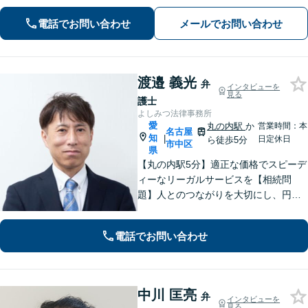
問題】親権／慰謝料／財産分与／養育
費など幅広く対応できます【相続遺
電話でお問い合わせ
メールでお問い合わせ
言】不動産業者や司法書士とも連携可
渡邉 義光
弁
インタビューを
見る
護士
よしみつ法律事務所
愛
丸の内駅
か
営業時間：本
名古屋
知
|
日定休日
ら徒歩5分
市中区
県
【丸の内駅5分】適正な価格でスピーデ
ィーなリーガルサービスを【相続問
題】人とのつながりを大切にし、円満
で円滑な解決を実現できるよう尽力し
ます【借金問題】法人破産のご相談は
電話でお問い合わせ
お任せください。経営者・労働者の未
来にも配慮し、的確に対応します【休
日相談可】
中川 匡亮
弁
インタビューを
見る