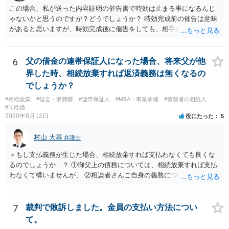
この場合、私が送った内容証明の催告書で時効は止まる事になるんじ
ゃないかと思うのですが？どうでしょうか？ 時効完成前の催告は意味
があると思いますが、時効完成後に催告をしても、相手が時効の援用
をすれば、相手は支払わなくてよくなります。
6
父の借金の連帯保証人になった場合、将来父が他
界した時、相続放棄すれば返済義務は無くなるの
でしょうか？
#相続放棄
#借金・浪費癖
#連帯保証人
#M&A・事業承継
#債務者の相続人
#同性婚
2020年8月12日
役にたった
5
村山 大基
弁護士
＞もし支払義務が生じた場合、相続放棄すれば支払わなくても良くな
るのでしょうか…？ ①御父上の債務については、相続放棄すれば支払
わなくて構いませんが、 ②相談者さんご自身の義務については、契約
書そのもの（サインした推定相続人はどんな義務を負うのか）を見て
いないので何とも言えません。 そもそも、何の義務も負わないなら、
印鑑証明まで用意して推定相続人にサインさせる意味もないような気
7
裁判で敗訴しました。金員の支払い方法につい
がします。 もし何らかの義務を相続放棄しても負う内容だと困ります
て。
ので、契約書の文面を持って、弁護士に相談に行かれることをお勧め