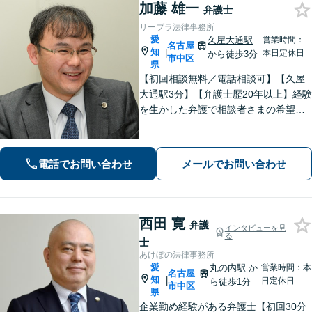
加藤 雄一
弁護士
リーブラ法律事務所
愛
久屋大通駅
営業時間：
名古屋
知
|
本日定休日
から徒歩3分
市中区
県
【初回相談無料／電話相談可】【久屋
大通駅3分】【弁護士歴20年以上】経験
を生かした弁護で相談者さまの希望に
沿った解決を目指します。【交通事故
／離婚問題／労働問題】相談しやすい
雰囲気作り・丁寧なヒアリングを大切
電話でお問い合わせ
メールでお問い合わせ
にしています。【顧問契約の経験多
数】
西田 寛
弁護
インタビューを見
る
士
あけぼの法律事務所
愛
丸の内駅
か
営業時間：本
名古屋
知
|
日定休日
ら徒歩1分
市中区
県
企業勤め経験がある弁護士【初回30分