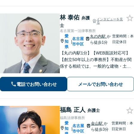
ンライン相談可能】
林 泰佑
弁護
インタビューを見
る
士
名古屋第一法律事務所
愛
丸の内駅
か
営業時間：本
名古屋
知
|
日定休日
ら徒歩1分
市中区
県
【丸の内駅1分】【WEB面談対応可】
【創立50年以上の事務所】不動産が関
係する相続では、一般的な建物・土地
から農地まで幅広く対応いたします。
「IT法務部によるチームでの問題解
電話でお問い合わせ
メールでお問い合わせ
決」ITに関する深い知見を活かして技
術的な観点からも問題解決をサポー
ト！
福島 正人
弁護士
福島法律事務所
愛
金山駅
か
営業時間：本
名古屋
知
|
日定休日
ら徒歩3分
市中区
県