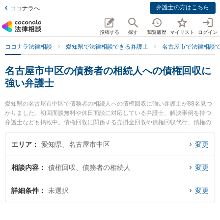
弁護士の方はこちら
ココナラへ
投稿する
探す
閲覧履歴
マイリスト
ログイン
ココナラ法律相談
愛知県で法律相談できる弁護士
名古屋市で法律相談
名古屋市中区の債務者の相続人への債権回収に
強い弁護士
愛知県の名古屋市中区で債務者の相続人への債権回収に強い弁護士が88名見つ
かりました。初回面談無料や休日面談に対応している弁護士、解決事例を持つ
弁護士なども掲載中。債権回収に関係する売掛金回収や債権回収代行、債権の
時効中断等の細かな分野での絞り込み検索もでき便利です。特に名古屋丸の内
法律事務所の小松 弘之弁護士や弁護士法人名城法律事務所 サテライトオフィス
エリア
愛知県、名古屋市中区
変更
の石田 大輔弁護士、名古屋H＆Y法律事務所の細江 駿介弁護士のプロフィール
情報や弁護士費用、強みなどが注目されています。『名古屋市中区で土日や夜
相談内容
債権回収、債務者の相続人
変更
間に発生した債務者の相続人への債権回収のトラブルを今すぐに弁護士に相談
したい』『債務者の相続人への債権回収のトラブル解決の実績豊富な近くの弁
護士を検索したい』『初回相談無料で債務者の相続人への債権回収を法律相談
詳細条件
未選択
変更
できる名古屋市中区内の弁護士に相談予約したい』などでお困りの相談者さん
におすすめです。