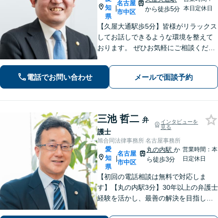
名古屋
知
|
本日定休日
から徒歩5分
市中区
県
【久屋大通駅歩5分】皆様がリラックス
してお話しできるような環境を整えて
おります。 ぜひお気軽にご相談くださ
い。
電話でお問い合わせ
メールで面談予約
三池 哲二
弁
インタビューを
見る
護士
旭合同法律事務所 名古屋事務所
愛
丸の内駅
か
営業時間：本
名古屋
知
|
日定休日
ら徒歩3分
市中区
県
【初回の電話相談は無料で対応しま
す】【丸の内駅3分】30年以上の弁護士
経験を活かし、最善の解決を目指しま
す【交通事故】示談金の大幅な増額に