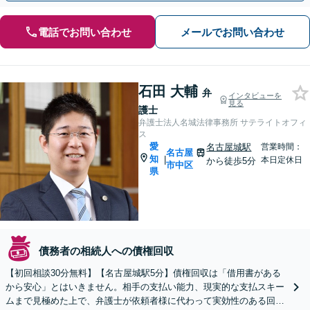
電話でお問い合わせ
メールでお問い合わせ
石田 大輔
弁
インタビューを
見る
護士
弁護士法人名城法律事務所 サテライトオフィ
ス
愛
名古屋城駅
営業時間：
名古屋
知
|
本日定休日
から徒歩5分
市中区
県
債務者の相続人への債権回収
【初回相談30分無料】【名古屋城駅5分】債権回収は「借用書がある
から安心」とはいきません。相手の支払い能力、現実的な支払スキー
ムまで見極めた上で、弁護士が依頼者様に代わって実効性のある回収