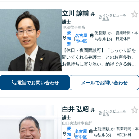
立川 諒輔
弁
インタビューを
見る
護士
TK法律事務所
愛
伏見駅
か
営業時間：本
名古屋
知
|
日定休日
ら徒歩1分
市中区
県
【休日・夜間面談可】「しっかり話を
聞いてくれる弁護士」とのお声多数。
お気持ちに寄り添い、納得できる解決
を目指します。【離婚・相続・債務整
理・企業法務など幅広く対応】複数弁
電話でお問い合わせ
メールでお問い合わせ
護士で協議しながら進める体制で、安
心してご相談いただけます。
白井 弘昭
弁
インタビューを
見る
護士
山口央法律事務所
愛
上前津駅
か
営業時間：本
名古屋
知
|
日定休日
ら徒歩3分
市中区