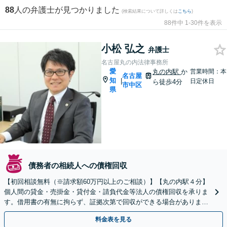
88
人の弁護士が見つかりました
(検索結果について詳しくは
こちら
)
88件中 1-30件を表示
小松 弘之
弁護士
名古屋丸の内法律事務所
愛
丸の内駅
か
営業時間：本
名古屋
知
|
日定休日
ら徒歩4分
市中区
県
債務者の相続人への債権回収
【初回相談無料（※請求額60万円以上のご相談）】【丸の内駅４分】
個人間の貸金・売掛金・貸付金・請負代金等法人の債権回収を承りま
す。借用書の有無に拘らず、証拠次第で回収ができる場合がありま
す。当分野で経験を積んだ弁護士に、是非ご相談ください。
料金表を見る