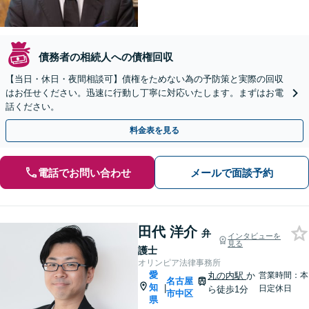
債務者の相続人への債権回収
【当日・休日・夜間相談可】債権をためない為の予防策と実際の回収
はお任せください。迅速に行動し丁寧に対応いたします。まずはお電
話ください。
料金表を見る
電話でお問い合わせ
メールで面談予約
田代 洋介
弁
インタビューを
見る
護士
オリンピア法律事務所
愛
丸の内駅
か
営業時間：本
名古屋
知
|
日定休日
ら徒歩1分
市中区
県