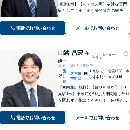
相談無料】【法テラス可】身近な専門
家としてさまざまな法的問題の解決に
丁寧に取り組んでまいります。依頼者
さまに寄り添いながらご納得頂けるま
電話でお問い合わせ
メールでお問い合わせ
でとことん対応！私に一度ご相談くだ
さい。【休日・夜間対応】
山路 昌宏
弁
インタビューを
見る
護士
尾崎・山路法律事務所
愛
伏見駅
か
営業時間：本
名古屋
知
|
日定休日
ら徒歩1分
市中区
県
【初回相談無料】【電話相談可】【伏
見駅1分】不動産が絡む法律問題は分野
を問わずご相談ください！「依頼者さ
まの声を丁寧に聞く」ことを第一に、
ひとりでも多くの方のお悩みを解決で
電話でお問い合わせ
メールでお問い合わせ
きるように尽力いたします。【メー
ル・Web相談可】【法テラス利用可】