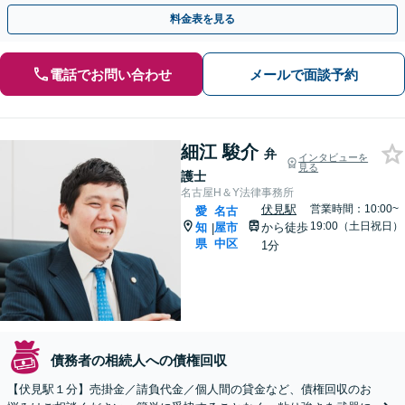
策を試みます。まずはご相談ください。
料金表を見る
電話でお問い合わせ
メールで面談予約
細江 駿介
弁
インタビューを
見る
護士
名古屋H＆Y法律事務所
伏見駅
営業時間：10:00~
愛
名古
19:00（土日祝日）
知
屋市
から徒歩
|
県
中区
1分
債務者の相続人への債権回収
【伏見駅１分】売掛金／請負代金／個人間の貸金など、債権回収のお