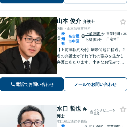
の解決を目指して尽力いたします【土
日祝対応可】
山本 俊介
弁護士
内田・山本法律事務所
愛
上前津駅
か
営業時間：本
名古屋
知
|
日定休日
ら徒歩3分
市中区
県
【上前津駅約3分】離婚問題に精通。2
名の弁護士がそれぞれの強みを生かし
弁護にあたります。小さなお悩みで
も、まずは気軽にご相談ください。納
得のいく解決のため、最大限のアドバ
イスを行います！【初回相談無料】
電話でお問い合わせ
メールでお問い合わせ
水口 哲也
弁
インタビューを
見る
護士
水口綜合法律事務所
愛
久屋大通駅
営業時間：