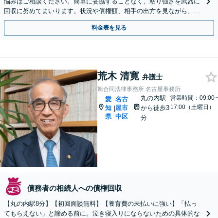
悩みはご相談ください。簡単に妥協することなく、粘り強さを武器に
回収に努めてまいります。状況や債権額、相手の出方を見ながら、効
果的な方法を臨機応変に対応いたします【土日祝対応可】
料金表を見る
荒木 清寛
弁護士
旭合同法律事務所 名古屋事務所
丸の内駅
営業時間：09:00~
愛
名古
17:00（土曜日）
知
屋市
から徒歩3
|
県
中区
分
債務者の相続人への債権回収
【丸の内駅8分】【初回面談無料】【養育費の未払いに強い】「払っ
てもらえない」と諦める前に。泣き寝入りにならないための具体的な