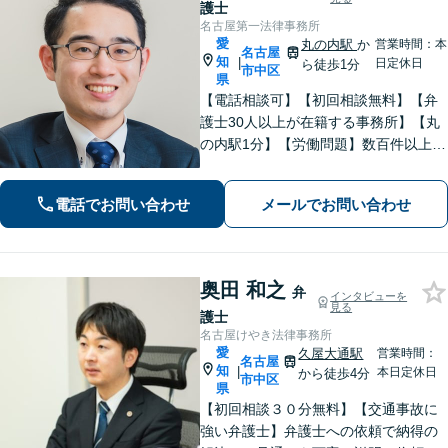
護士
名古屋第一法律事務所
愛
丸の内駅
か
営業時間：本
名古屋
知
|
日定休日
ら徒歩1分
市中区
県
【電話相談可】【初回相談無料】【弁
護士30人以上が在籍する事務所】【丸
の内駅1分】【労働問題】数百件以上の
解決実績あり。残業代、解雇、労働災
害など。企業法務、相続、交通事故､不
電話でお問い合わせ
メールでお問い合わせ
動産、離婚問題、などもお任せくださ
い
奥田 和之
弁
インタビューを
見る
護士
名古屋けやき法律事務所
愛
久屋大通駅
営業時間：
名古屋
知
|
本日定休日
から徒歩4分
市中区
県
【初回相談３０分無料】【交通事故に
強い弁護士】弁護士への依頼で納得の