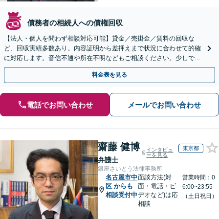
債務者の相続人への債権回収
【法人・個人を問わず相談対応可能】貸金／売掛金／賃料の回収な
ど、回収実績多数あり。内容証明から差押えまで状況に合わせて的確
に対応します。音信不通や所在不明などもご相談ください。少しでも
回収できるよう、粘り強く対応します。
料金表を見る
電話でお問い合わせ
メールでお問い合わせ
齋藤 健博
東京都
インタビュ
ーを見る
弁護士
銀座さいとう法律事務所
名古屋市中
面談方法(対
営業時間：0
区
からも
面・電話・ビ
6:00~23:55
相談受付中
デオなど)は応
（土日祝日）
相談