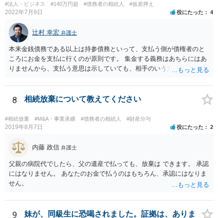
#法人・ビジネス
#140万円超
#債務者の相続人
#仮差押え
します。
2022年7月9日
役にたった
4
辻村 幸宏
弁護士
本来金銭債務である以上は持参債務といって、支払う側が債権者のと
ころにお金を支払に行くのが原則です。 集金する義務はあちらにはあ
りませんから、支払う意思は示していても、相手のいう方法で支払わ
なければ現に支払が履行されない以上、差押はされてしまうことにな
るかと思います。
8
相続放棄について教えてください
#相続放棄
#M&A・事業承継
#債務者の相続人
#財産分与
2019年8月7日
役にたった
2
内藤 政信
弁護士
父親の病院代でしたら、父の遺産で払っても、放棄は できます。 承認
にはなりません。 あなたのお金で払うのはもちろん、承認にはなりま
せん。
9
妹が、同級生に恐喝されました。証拠は、ありま