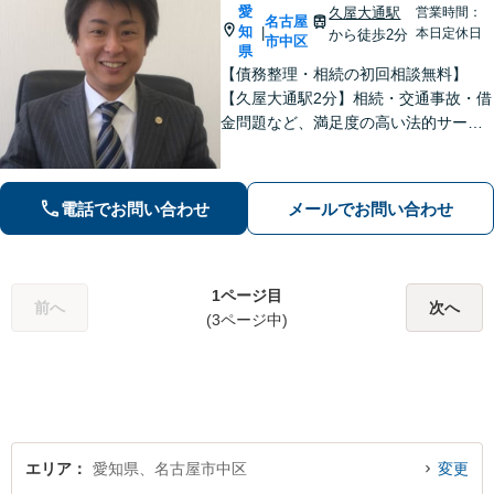
愛
久屋大通駅
営業時間：
名古屋
知
|
本日定休日
から徒歩2分
市中区
県
【債務整理・相続の初回相談無料】
【久屋大通駅2分】相続・交通事故・借
金問題など、満足度の高い法的サービ
スを目指します。「相談しやすい弁護
士」として、お話をよく伺い、研鑽を
重ねつつ、誠実に相談者と向き合い続
電話でお問い合わせ
メールでお問い合わせ
けます。お気軽にご相談ください。
1ページ目
前へ
次へ
(3ページ中)
エリア
愛知県、名古屋市中区
変更