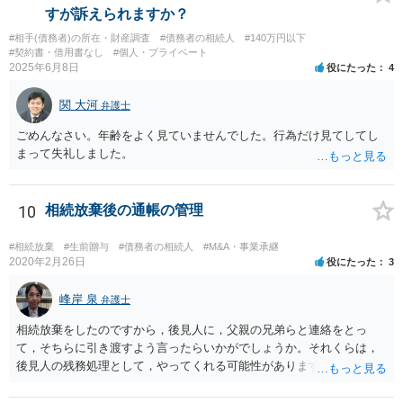
すが訴えられますか？
#相手(債務者)の所在・財産調査
#債務者の相続人
#140万円以下
#契約書・借用書なし
#個人・プライベート
2025年6月8日
役にたった
4
関 大河
弁護士
ごめんなさい。年齢をよく見ていませんでした。行為だけ見てしてし
まって失礼しました。
10
相続放棄後の通帳の管理
#相続放棄
#生前贈与
#債務者の相続人
#M&A・事業承継
2020年2月26日
役にたった
3
峰岸 泉
弁護士
相続放棄をしたのですから，後見人に，父親の兄弟らと連絡をとっ
て，そちらに引き渡すよう言ったらいかがでしょうか。それくらは，
後見人の残務処理として，やってくれる可能性があります。 ただ，通
帳を預かっていたからといって，何か不利になることもありません。