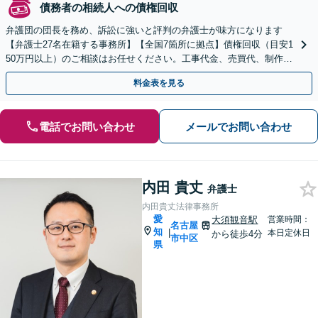
債務者の相続人への債権回収
弁護団の団長を務め、訴訟に強いと評判の弁護士が味方になります
【弁護士27名在籍する事務所】【全国7箇所に拠点】債権回収（目安1
50万円以上）のご相談はお任せください。工事代金、売買代、制作
費、家賃滞納など【久屋大通駅5分】【ビデオ面談可】
料金表を見る
電話でお問い合わせ
メールでお問い合わせ
内田 貴丈
弁護士
内田貴丈法律事務所
愛
大須観音駅
営業時間：
名古屋
知
|
本日定休日
から徒歩4分
市中区
県