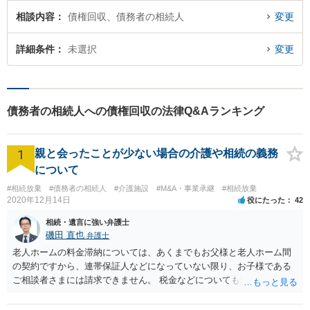
相談内容
債権回収、債務者の相続人
変更
詳細条件
未選択
変更
債務者の相続人への債権回収の法律Q&Aランキング
1
親と会ったことが少ない場合の介護や相続の義務
について
#相続放棄
#債務者の相続人
#介護施設
#M&A・事業承継
#相続放棄
2020年12月14日
役にたった
42
相続・遺言に強い弁護士
磯田 直也
弁護士
老人ホームの料金滞納については、あくまでもお父様と老人ホーム間
の契約ですから、連帯保証人などになっていない限り、お子様である
ご相談者さまには請求できません。 税金などについても滞納している
のはお父様ですから、お子様に請求が来ることはありません。 生活保
護受給の際に扶養できないかという連絡が役所から来ますが、できな