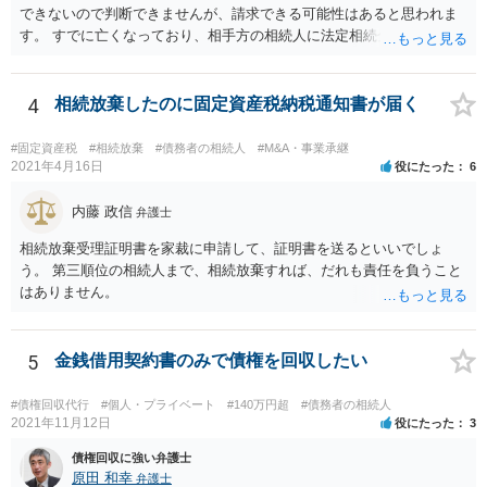
できないので判断できませんが、請求できる可能性はあると思われま
す。 すでに亡くなっており、相手方の相続人に法定相続分に応じて請
求していくことになりますが、相続人が相続放棄すると請求すること
が難しくなります。 お早めに相続人に請求していくか、それが難しい
場合は、弁護士に相談されるのがよろしいかと思います。
4
相続放棄したのに固定資産税納税通知書が届く
#固定資産税
#相続放棄
#債務者の相続人
#M&A・事業承継
2021年4月16日
役にたった
6
内藤 政信
弁護士
相続放棄受理証明書を家裁に申請して、証明書を送るといいでしょ
う。 第三順位の相続人まで、相続放棄すれば、だれも責任を負うこと
はありません。
5
金銭借用契約書のみで債権を回収したい
#債権回収代行
#個人・プライベート
#140万円超
#債務者の相続人
2021年11月12日
役にたった
3
債権回収に強い弁護士
原田 和幸
弁護士