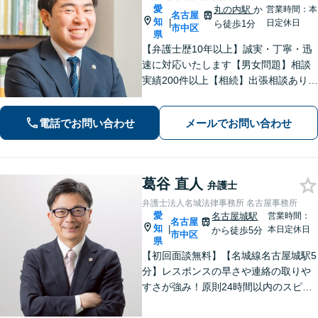
愛
丸の内駅
か
営業時間：本
名古屋
知
|
日定休日
ら徒歩1分
市中区
県
【弁護士歴10年以上】誠実・丁寧・迅
速に対応いたします【男女問題】相談
実績200件以上【相続】出張相談あり
【交通事故】オンラインで完結！【借
金・債務整理】累計相談200件以上！
電話でお問い合わせ
メールでお問い合わせ
【企業法務】スポット依頼から顧問契
約まで【丸の内駅2分】
葛谷 直人
弁護士
弁護士法人名城法律事務所 名古屋事務所
愛
名古屋城駅
営業時間：
名古屋
知
|
本日定休日
から徒歩5分
市中区
県
【初回面談無料】【名城線名古屋城駅5
分】レスポンスの早さや連絡の取りや
すさが強み！原則24時間以内のスピー
ド対応を心がけています【離婚・男女