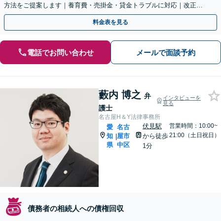
方法をご提案します｜養育費・売掛金・貸金トラブルに対応｜改正さ
れた財産開示手続を活用【土日相談可能】
料金表を見る
電話でお問い合わせ
メールで面談予約
藪内 博之
弁
インタビューを
見る
護士
名古屋H＆Y法律事務所
伏見駅
営業時間：10:00~
愛
名古
21:00（土日祝日）
知
屋市
から徒歩
|
県
中区
1分
債務者の相続人への債権回収