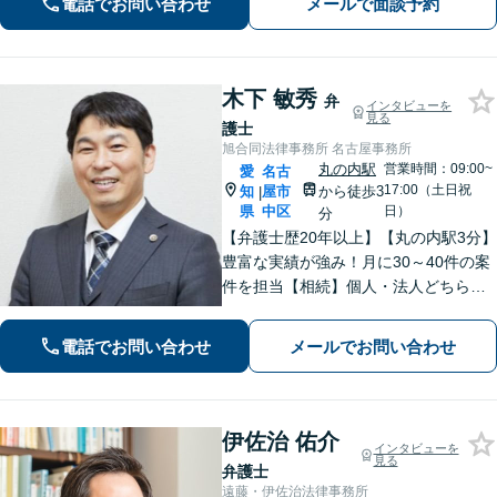
電話でお問い合わせ
メールで面談予約
最適な解決策まで、期待を超える「必
要十分以上」のサポートをご提供しま
す。
木下 敏秀
弁
インタビューを
見る
護士
旭合同法律事務所 名古屋事務所
丸の内駅
営業時間：09:00~
愛
名古
17:00（土日祝
知
屋市
から徒歩3
|
県
中区
日）
分
【弁護士歴20年以上】【丸の内駅3分】
豊富な実績が強み！月に30～40件の案
件を担当【相続】個人・法人どちらの
相談もお任せください【借金問題】双
方ともに納得する解決を目指します
電話でお問い合わせ
メールでお問い合わせ
【離婚問題】他士業と連携し多角的な
サービスを提供【初回面談無料】
伊佐治 佑介
インタビューを
見る
弁護士
遠藤・伊佐治法律事務所