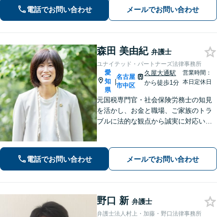
向けて尽力【労働問題】証拠集め・準
電話でお問い合わせ
メールでお問い合わせ
備から親身にサポート【他士業と連
携】
森田 美由紀
弁護士
ユナイテッド・パートナーズ法律事務所
愛
久屋大通駅
営業時間：
名古屋
知
|
本日定休日
から徒歩1分
市中区
県
元国税専門官・社会保険労務士の知見
を活かし、お金と職場、ご家族のトラ
ブルに法的な観点から誠実に対応いた
します。【久屋大通駅1分】【初回相談
30分無料】個人・法人・個人事業主か
らのご相談可
電話でお問い合わせ
メールでお問い合わせ
野口 新
弁護士
弁護士法人村上・加藤・野口法律事務所