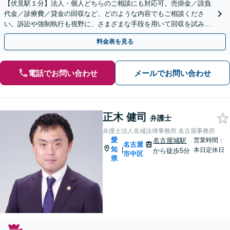
【伏見駅１分】法人・個人どちらのご相談にも対応可。売掛金／請負
代金／診療費／貸金の回収など、どのような内容でもご相談くださ
い。訴訟や強制執行も視野に、さまざまな手段を用いて回収を試みま
す【土日祝対応可】【Web相談可】
料金表を見る
電話でお問い合わせ
メールでお問い合わせ
正木 健司
弁護士
弁護士法人名城法律事務所 名古屋事務所
愛
名古屋城駅
営業時間：
名古屋
知
|
本日定休日
から徒歩5分
市中区
県