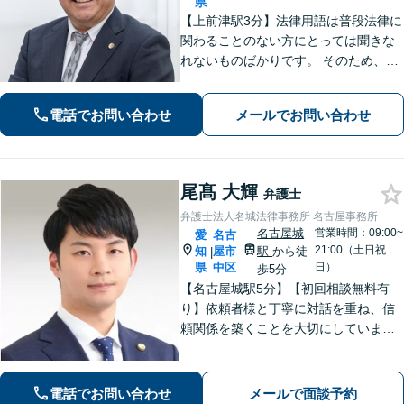
県
【上前津駅3分】法律用語は普段法律に
関わることのない方にとっては聞きな
れないものばかりです。 そのため、な
るべく平易な言葉を用いて丁寧にこれ
からの対応を説明させていただきま
電話でお問い合わせ
メールでお問い合わせ
す。最善の解決策は何なのかを共に考
え、解決までサポートさせていただき
ます。
尾髙 大輝
弁護士
弁護士法人名城法律事務所 名古屋事務所
名古屋城
営業時間：09:00~
愛
名古
21:00（土日祝
知
屋市
駅
から徒
|
県
中区
日）
歩5分
【名古屋城駅5分】【初回相談無料有
り】依頼者様と丁寧に対話を重ね、信
頼関係を築くことを大切にしていま
す。離婚・男女問題、刑事事件、労働
問題（企業側／労働者側）のご相談は
お任せください。納得感の高い、最善
電話でお問い合わせ
メールで面談予約