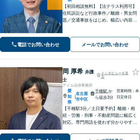
【初回相談無料】【法テラス利用可】
住民訴訟など行政事件／離婚・男女問
題／交通事故をはじめ、幅広い内容の
ご相談に対応いたします。丁寧で細や
かなコミュニケーションを心掛け、ご
依頼者様にとって納得感の高い解決を
電話でお問い合わせ
メールでお問い合わせ
目指します【夜間・休日相談可】【金
山駅5分】
岡 厚希
弁護
インタビューを見
る
士
アイル法律事務所
愛
千種駅
か
営業時間：本
名古屋
知
|
日定休日
ら徒歩3分
市中区
県
【千種駅3分／土日要予約】離婚・相
続・労働・刑事・不動産問題に幅広く
対応。専門用語を使わず分かりやすく
ご説明します。「話しやすい」と評判
の弁護士が、あなたが気づいていない