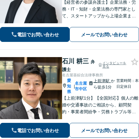
【経営者の参謀弁護士】企業法務・労
務・IT・知財・企業法務の専門家とし
て、スタートアップから上場企業まで
幅広く支援。契約書作成／債権回収／
労務トラブル対応／就業規則の作成／
電話でお問い合わせ
メールでお問い合わせ
知的財産権／クレーム対応など迅速に
解決。【費用は事前提示】
石川 耕三
弁
インタビューを
見る
護士
名古屋葵綜合法律事務所
愛
上前津駅
か
営業時間：本
名古屋
知
|
日定休日
ら徒歩1分
市中区
県
【上前津駅1分】【全国対応】個人の離
婚や交通事故のご相談から、顧問契
約・事業者間紛争・労務トラブル等ま
で幅広く対応しております。名古屋市
を中心に東海地方全域からご相談を承
電話でお問い合わせ
メールでお問い合わせ
っております。【夜間面談可能】【オ