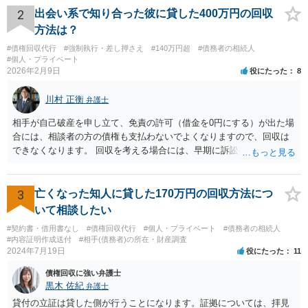
い旨回答すればそれまでです。 相続が開始した場合については先述の
2
出会い系で知り合った彼に貸した400万円の回収
通りです。 民法上の扶養義務はご相談者さまがお考えのほど強いもの
方法は？
ではありません。 あくまでも、余力の範囲で認められるものです。 親
#債権回収代行
#強制執行・差し押さえ
#140万円超
#債務者の相続人
の介護は子供がみるという民法の条文はありません。 また、親に対す
#個人・プライベート
る扶養義務は配偶者や子に対する扶養義務に比べて弱いものです。 生
2026年2月9日
役にたった
8
まれてすぐ両親が離婚し、その後会っていなかったという事情も、扶
養義務の順位を下げる一つの理由になります。
川村 正衡
弁護士
相手が自己破産を申し立て、免責の許可（借金を0円にする）が出た場
合には、相談者の方の債権も支払わないでよくなりますので、回収は
できなくなります。 回収を考える場合には、早期に訴訟提起などを進
めた方が良いと思います。
3
亡くなった知人に貸した170万円の回収方法につ
いて相談したい
#契約書・借用書なし
#債権回収代行
#個人・プライベート
#債務者の相続人
#内容証明作成送付
#相手(債務者)の所在・財産調査
2024年7月19日
役にたった
11
債権回収に強い弁護士
黒木 佐紀
弁護士
貸付の立証は貸した側が行うことになります。証拠については、拝見