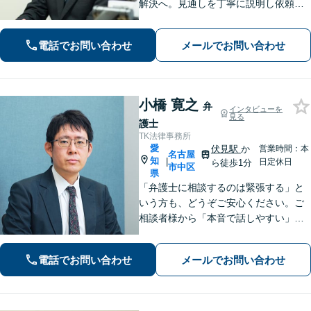
解決へ。見通しを丁寧に説明し依頼者
の方が望む解決へと導きます【インタ
ーネット問題】【久屋大通駅徒歩4分】
電話でお問い合わせ
メールでお問い合わせ
小橋 寛之
弁
インタビューを
見る
護士
TK法律事務所
愛
伏見駅
か
営業時間：本
名古屋
知
|
日定休日
ら徒歩1分
市中区
県
「弁護士に相談するのは緊張する」と
いう方も、どうぞご安心ください。ご
相談者様から「本音で話しやすい」と
言われる親しみやすさが強みです。離
婚や借金、刑事事件など幅広い問題に
電話でお問い合わせ
メールでお問い合わせ
寄り添い、専門家としての確かな視点
で、あなたとの「二人三脚での解決」
を目指します