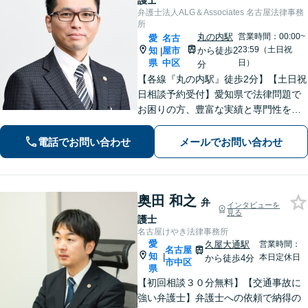
護士
弁護士法人ALG＆Associates 名古屋法律事務
所
丸の内駅
営業時間：00:00~
愛
名古
23:59（土日祝
知
屋市
から徒歩2
|
県
中区
日）
分
【各線『丸の内駅』徒歩2分】【土日祝
日相談予約受付】愛知県で法律問題で
お困りの方、豊富な実績と専門性を持
つ弁護士が、ともに解決を目指しま
す。どうぞお気軽にご相談ください。
電話でお問い合わせ
メールでお問い合わせ
奥田 和之
弁
インタビューを
見る
護士
名古屋けやき法律事務所
愛
久屋大通駅
営業時間：
名古屋
知
|
本日定休日
から徒歩4分
市中区
県
【初回相談３０分無料】【交通事故に
強い弁護士】弁護士への依頼で納得の