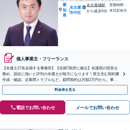
愛
名古屋城駅
営業時間：
名古屋
知
|
本日定休日
から徒歩5分
市中区
県
個人事業主・フリーランス
【弁護士27名在籍する事務所】【全国7箇所に拠点】弁護団の団長を
務め、訴訟に強いと評判の弁護士が味方になります！英文含む契約書
作成・確認、企業間トラブルなど。顧問契約は月額2万円から。事業
成長を法的側面より支援いたします【ビデオ面談可】
料金表を見る
電話でお問い合わせ
メールでお問い合わせ