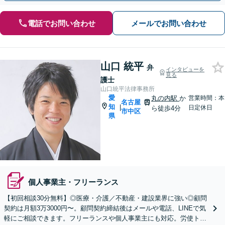
電話でお問い合わせ
メールでお問い合わせ
山口 統平
弁
インタビューを
見る
護士
山口統平法律事務所
愛
丸の内駅
か
営業時間：本
名古屋
知
|
日定休日
ら徒歩4分
市中区
県
個人事業主・フリーランス
【初回相談30分無料】◎医療・介護／不動産・建設業界に強い◎顧問
契約は月額3万3000円〜。顧問契約締結後はメールや電話、LINEで気
軽にご相談できます。フリーランスや個人事業主にも対応。労使トラ