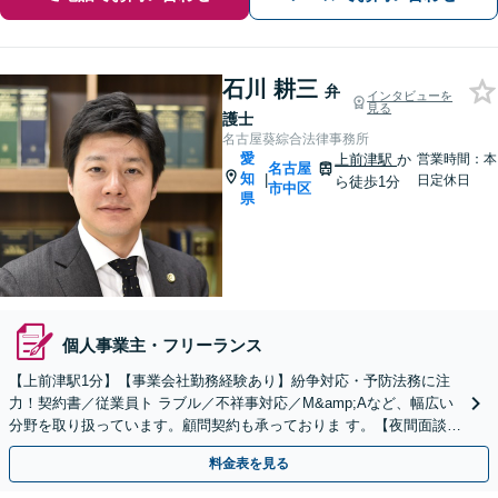
石川 耕三
弁
インタビューを
見る
護士
名古屋葵綜合法律事務所
愛
上前津駅
か
営業時間：本
名古屋
知
|
日定休日
ら徒歩1分
市中区
県
個人事業主・フリーランス
【上前津駅1分】【事業会社勤務経験あり】紛争対応・予防法務に注
力！契約書／従業員ト ラブル／不祥事対応／M&amp;Aなど、幅広い
分野を取り扱っています。顧問契約も承っておりま す。【夜間面談可
能】【オンライン相談可能】
料金表を見る