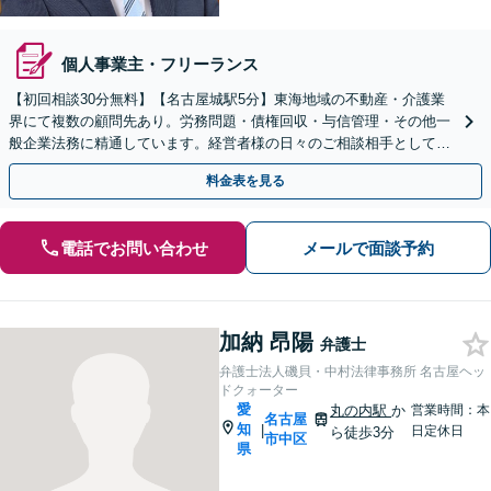
個人事業主・フリーランス
【初回相談30分無料】【名古屋城駅5分】東海地域の不動産・介護業
界にて複数の顧問先あり。労務問題・債権回収・与信管理・その他一
般企業法務に精通しています。経営者様の日々のご相談相手として、
法務面から経営を支えます。単発のご依頼も承ります。
料金表を見る
電話でお問い合わせ
メールで面談予約
加納 昂陽
弁護士
弁護士法人磯貝・中村法律事務所 名古屋ヘッ
ドクォーター
愛
丸の内駅
か
営業時間：本
名古屋
知
|
日定休日
ら徒歩3分
市中区
県