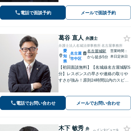
書士/行政書士と連携し、スムーズな手
続きをサポート。話しやすい弁護士で
電話で面談予約
メールで面談予約
す。まずはお気軽にご相談を！
葛谷 直人
弁護士
弁護士法人名城法律事務所 名古屋事務所
愛
名古屋城駅
営業時間：
名古屋
知
|
本日定休日
から徒歩5分
市中区
県
【初回面談無料】【名城線名古屋城駅5
分】レスポンスの早さや連絡の取りや
すさが強み！原則24時間以内のスピー
ド対応を心がけています【離婚・男女
問題】親権／慰謝料／財産分与／養育
費など幅広く対応できます【相続遺
電話でお問い合わせ
メールでお問い合わせ
言】不動産業者や司法書士とも連携可
木下 敏秀
弁
インタビューを