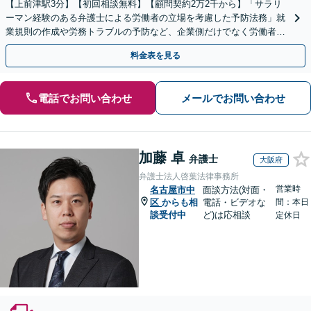
【上前津駅3分】【初回相談無料】【顧問契約2万2千から】「サラリ
ーマン経験のある弁護士による労働者の立場を考慮した予防法務」就
業規則の作成や労務トラブルの予防など、企業側だけでなく労働者の
視点も大切にしたバランスよい法務サポートを提供します
料金表を見る
電話でお問い合わせ
メールでお問い合わせ
加藤 卓
弁護士
大阪府
弁護士法人啓葉法律事務所
営業時
名古屋市中
面談方法(対面・
区
からも相
電話・ビデオな
間：本日
談受付中
ど)は応相談
定休日