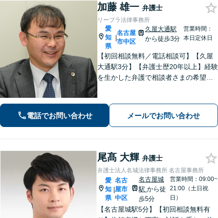
加藤 雄一
弁護士
リーブラ法律事務所
愛
久屋大通駅
営業時間：
名古屋
知
|
本日定休日
から徒歩3分
市中区
県
【初回相談無料／電話相談可】【久屋
大通駅3分】【弁護士歴20年以上】経験
を生かした弁護で相談者さまの希望に
沿った解決を目指します。【交通事故
／離婚問題／労働問題】相談しやすい
雰囲気作り・丁寧なヒアリングを大切
電話でお問い合わせ
メールでお問い合わせ
にしています。【顧問契約の経験多
数】
尾髙 大輝
弁護士
弁護士法人名城法律事務所 名古屋事務所
名古屋城
営業時間：09:00~
愛
名古
21:00（土日祝
知
屋市
駅
から徒
|
県
中区
日）
歩5分
【名古屋城駅5分】【初回相談無料有