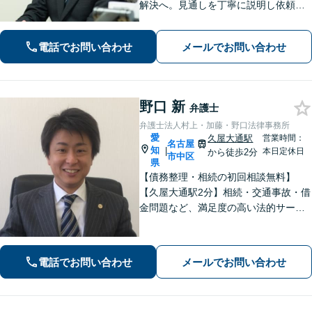
解決へ。見通しを丁寧に説明し依頼者
の方が望む解決へと導きます【インタ
ーネット問題】【久屋大通駅徒歩4分】
電話でお問い合わせ
メールでお問い合わせ
野口 新
弁護士
弁護士法人村上・加藤・野口法律事務所
愛
久屋大通駅
営業時間：
名古屋
知
|
本日定休日
から徒歩2分
市中区
県
【債務整理・相続の初回相談無料】
【久屋大通駅2分】相続・交通事故・借
金問題など、満足度の高い法的サービ
スを目指します。「相談しやすい弁護
士」として、お話をよく伺い、研鑽を
重ねつつ、誠実に相談者と向き合い続
電話でお問い合わせ
メールでお問い合わせ
けます。お気軽にご相談ください。