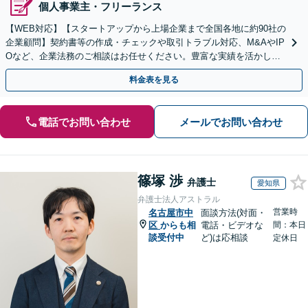
個人事業主・フリーランス
【WEB対応】【スタートアップから上場企業まで全国各地に約90社の
企業顧問】契約書等の作成・チェックや取引トラブル対応、M&AやIP
Oなど、企業法務のご相談はお任せください。豊富な実績を活かし的
確に対応を進めてまいります。
料金表を見る
電話でお問い合わせ
メールでお問い合わせ
篠塚 渉
弁護士
愛知県
弁護士法人アストラル
営業時
名古屋市中
面談方法(対面・
区
からも相
電話・ビデオな
間：本日
談受付中
ど)は応相談
定休日