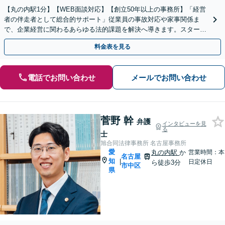
【丸の内駅1分】【WEB面談対応】【創立50年以上の事務所】「経営
者の伴走者として総合的サポート」従業員の事故対応や家事関係ま
で、企業経営に関わるあらゆる法的課題を解決へ導きます。スタート
アップから中小企業まで幅広く対応【休日・夜間相談可】
料金表を見る
電話でお問い合わせ
メールでお問い合わせ
菅野 幹
弁護
インタビューを見
る
士
旭合同法律事務所 名古屋事務所
愛
丸の内駅
か
営業時間：本
名古屋
知
|
日定休日
ら徒歩3分
市中区
県