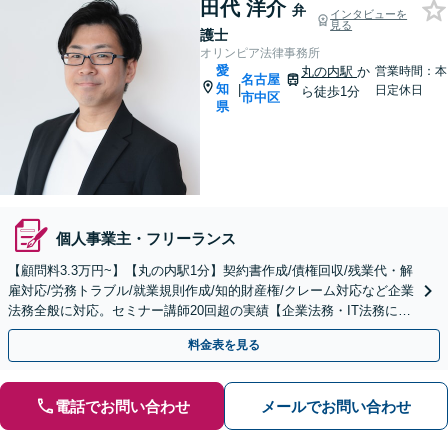
田代 洋介
弁
インタビューを
見る
護士
オリンピア法律事務所
愛
丸の内駅
か
営業時間：本
名古屋
知
|
日定休日
ら徒歩1分
市中区
県
個人事業主・フリーランス
【顧問料3.3万円~】【丸の内駅1分】契約書作成/債権回収/残業代・解
雇対応/労務トラブル/就業規則作成/知的財産権/クレーム対応など企業
法務全般に対応。セミナー講師20回超の実績【企業法務・IT法務に精
通】
料金表を見る
電話でお問い合わせ
メールでお問い合わせ