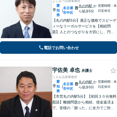
よしみつ法律事務所
愛
丸の内駅
か
営業時間：本
名古屋
知
|
日定休日
ら徒歩5分
市中区
県
【丸の内駅5分】適正な価格でスピーデ
ィーなリーガルサービスを【相続問
題】人とのつながりを大切にし、円満
で円滑な解決を実現できるよう尽力し
ます【借金問題】法人破産のご相談は
電話でお問い合わせ
お任せください。経営者・労働者の未
来にも配慮し、的確に対応します【休
日相談可】
宇佐美 卓也
弁護士
うさみ法律事務所
愛
丸の内駅
か
営業時間：本
名古屋
知
|
日定休日
ら徒歩5分
市中区
県
【市営丸の内駅5分】【初回３０分無料
面談】離婚問題から相続、借金返済ま
で、皆様の「困った」に全力でご対
応。法テラスも可能です！税理士/司法