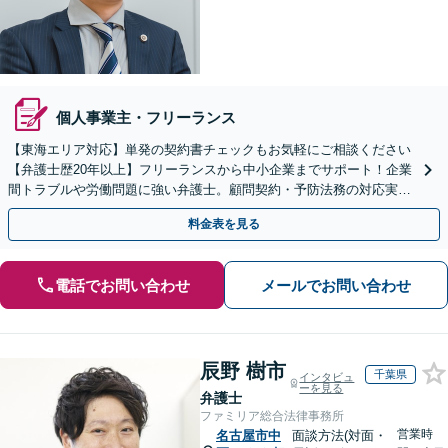
個人事業主・フリーランス
【東海エリア対応】単発の契約書チェックもお気軽にご相談ください
【弁護士歴20年以上】フリーランスから中小企業までサポート！企業
間トラブルや労働問題に強い弁護士。顧問契約・予防法務の対応実績
も豊富です。【夜間・休日面談可】【完全個室】
料金表を見る
電話でお問い合わせ
メールでお問い合わせ
辰野 樹市
千葉県
インタビュ
ーを見る
弁護士
ファミリア総合法律事務所
営業時
名古屋市中
面談方法(対面・