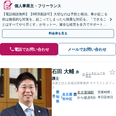
個人事業主・フリーランス
【電話相談無料】【WEB面談可】大切なのは予防と根治。事が起こる
前は徹底的な対策を。起こってしまったら慎重な対応を。「できるこ
とはすべてやり尽くす」がモットー。健全な経営を全力でサポートい
たします。【丸の内駅3分】【休日面談可】
料金表を見る
電話でお問い合わせ
メールでお問い合わせ
石田 大輔
弁
インタビューを
見る
護士
弁護士法人名城法律事務所 サテライトオフィ
ス
愛
名古屋城駅
営業時間：
名古屋
知
|
本日定休日
から徒歩5分
市中区
県