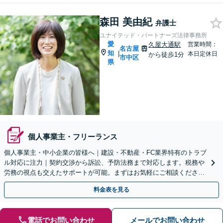
森田 美由紀
弁護士
ユナイテッド・パートナーズ法律事務所
愛
久屋大通駅
営業時間：
名古屋
知
|
本日定休日
から徒歩1分
市中区
県
個人事業主・フリーランス
個人事業主・中小企業の皆様へ｜建設・不動産・FC業界特有のトラブ
ル対応に注力｜契約交渉から訴訟、予防法務まで対応します。税務や
労務の視点も交えたサポートが可能。まずはお気軽にご相談くださ
い。【久屋大通駅1分・初回相談30分無料】
料金表を見る
電話でお問い合わせ
メールでお問い合わせ