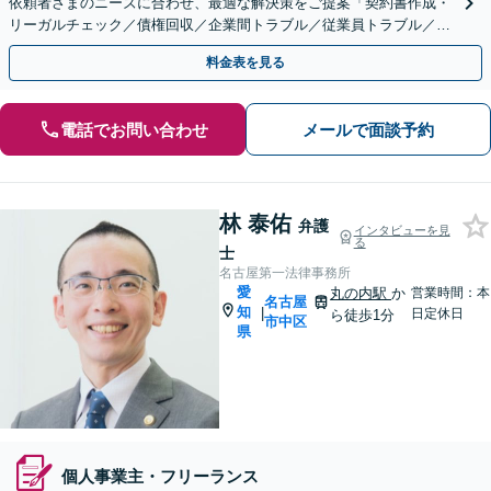
依頼者さまのニーズに合わせ、最適な解決策をご提案「契約書作成・
リーガルチェック／債権回収／企業間トラブル／従業員トラブル／不
祥事対応／事業承継／M＆Aほか」【休日・夜間相談可】
料金表を見る
電話でお問い合わせ
メールで面談予約
林 泰佑
弁護
インタビューを見
る
士
名古屋第一法律事務所
愛
丸の内駅
か
営業時間：本
名古屋
知
|
日定休日
ら徒歩1分
市中区
県
個人事業主・フリーランス