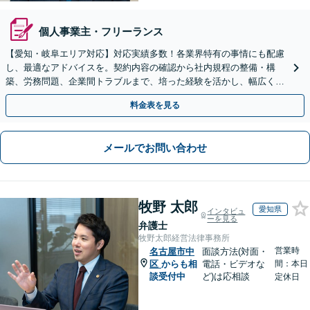
個人事業主・フリーランス
【愛知・岐阜エリア対応】対応実績多数！各業界特有の事情にも配慮
し、最適なアドバイスを。契約内容の確認から社内規程の整備・構
築、労務問題、企業間トラブルまで、培った経験を活かし、幅広く対
応いたします【オンライン面談OK（顧問締結後）】
料金表を見る
メールでお問い合わせ
牧野 太郎
愛知県
インタビュ
ーを見る
弁護士
牧野太郎経営法律事務所
営業時
名古屋市中
面談方法(対面・
区
からも相
電話・ビデオな
間：本日
談受付中
ど)は応相談
定休日