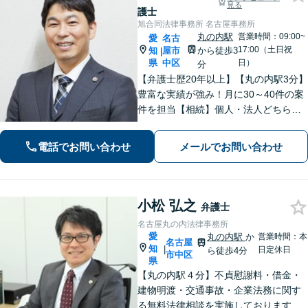
見る
護士
旭合同法律事務所 名古屋事務所
丸の内駅
営業時間：09:00~
愛
名古
17:00（土日祝
知
屋市
から徒歩3
|
県
中区
日）
分
【弁護士歴20年以上】【丸の内駅3分】
豊富な実績が強み！月に30～40件の案
件を担当【相続】個人・法人どちらの
相談もお任せください【借金問題】双
方ともに納得する解決を目指します
電話でお問い合わせ
メールでお問い合わせ
【離婚問題】他士業と連携し多角的な
サービスを提供【初回面談無料】
小松 弘之
弁護士
名古屋丸の内法律事務所
愛
丸の内駅
か
営業時間：本
名古屋
知
|
日定休日
ら徒歩4分
市中区
県
【丸の内駅４分】不貞慰謝料・借金・
建物明渡・交通事故・企業法務に関す
る無料法律相談を実施しております。