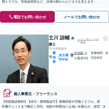
間トラブル、売掛金回収など、法律の面からビジネスを支えます。フ
リーランス・スタートアップにも対応【伏見駅1分】
電話でお問い合わせ
メールでお問い合わせ
立川 諒輔
弁
インタビューを
見る
護士
TK法律事務所
愛
伏見駅
か
営業時間：本
名古屋
知
|
日定休日
ら徒歩1分
市中区
県
個人事業主・フリーランス
【初回面談無料】【休日・夜間面談可】債権回収や労務トラブル、契
約書チェックまで幅広く対応。知財や特商法にも強い弁護士が、経営