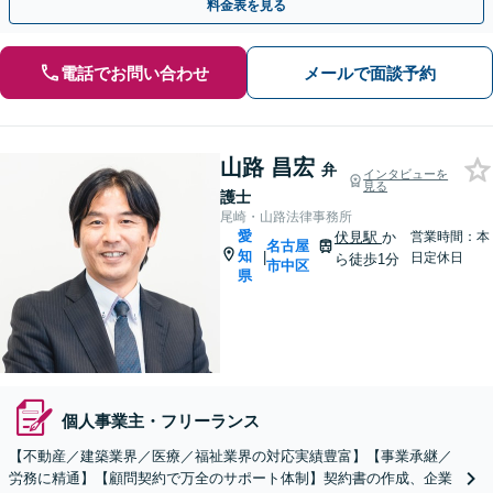
料金表を見る
電話でお問い合わせ
メールで面談予約
山路 昌宏
弁
インタビューを
見る
護士
尾崎・山路法律事務所
愛
伏見駅
か
営業時間：本
名古屋
知
|
日定休日
ら徒歩1分
市中区
県
個人事業主・フリーランス
【不動産／建築業界／医療／福祉業界の対応実績豊富】【事業承継／
労務に精通】【顧問契約で万全のサポート体制】契約書の作成、企業