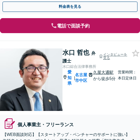
ブルもスピーディに解決。【丸の内駅4分】
料金表を見る
電話で面談予約
水口 哲也
弁
インタビューを
見る
護士
水口綜合法律事務所
愛
久屋大通駅
営業時間：
名古屋
知
|
本日定休日
から徒歩5分
市中区
県
個人事業主・フリーランス
【WEB面談対応】【スタートアップ・ベンチャーのサポートに強い】