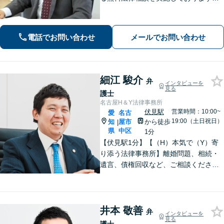
特に不貞慰謝料・借金は簡易電話相談
も承っております。皆様のお困りごと
を法的に早期解決します。
電話でお問い合わせ
メールでお問い合わせ
細江 駿介
弁
インタビューを
見る
護士
名古屋H＆Y法律事務所
伏見駅
営業時間：10:00~
愛
名古
19:00（土日祝日）
知
屋市
から徒歩
|
県
中区
1分
【伏見駅1分】【（H）本気で（Y）寄
り添う法律事務所】離婚問題、相続・
遺言、債権回収など、ご相談くださ
い。丁寧で朗らかな対応と粘り強い交
渉力が持ち味です。「相談して良かっ
た」と思っていただけるよう、誠心誠
意対応いたします。【Web面談対応
井本 敬善
弁
インタビューを
可】
見る