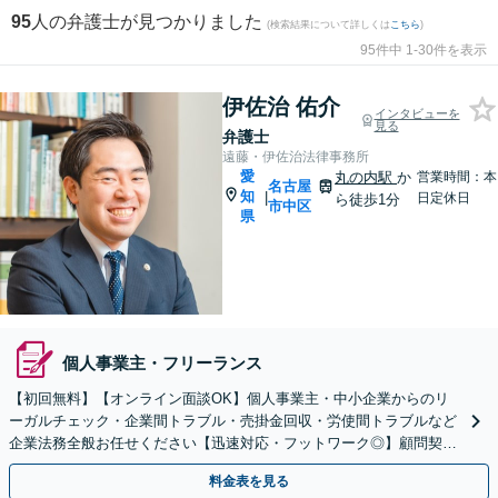
95
人の弁護士が見つかりました
(検索結果について詳しくは
こちら
)
95件中 1-30件を表示
伊佐治 佑介
インタビューを
見る
弁護士
遠藤・伊佐治法律事務所
愛
丸の内駅
か
営業時間：本
名古屋
知
|
日定休日
ら徒歩1分
市中区
県
個人事業主・フリーランス
【初回無料】【オンライン面談OK】個人事業主・中小企業からのリ
ーガルチェック・企業間トラブル・売掛金回収・労使間トラブルなど
企業法務全般お任せください【迅速対応・フットワーク◎】顧問契約
のご相談も【夜間・休日対応可能】【丸の内駅2分】
料金表を見る