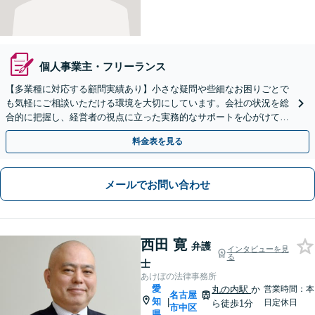
個人事業主・フリーランス
【多業種に対応する顧問実績あり】小さな疑問や些細なお困りごとで
も気軽にご相談いただける環境を大切にしています。会社の状況を総
合的に把握し、経営者の視点に立った実務的なサポートを心がけてお
りますので、お困りごとは何でもご相談ください。
料金表を見る
メールでお問い合わせ
西田 寛
弁護
インタビューを見
る
士
あけぼの法律事務所
愛
丸の内駅
か
営業時間：本
名古屋
知
|
日定休日
ら徒歩1分
市中区
県