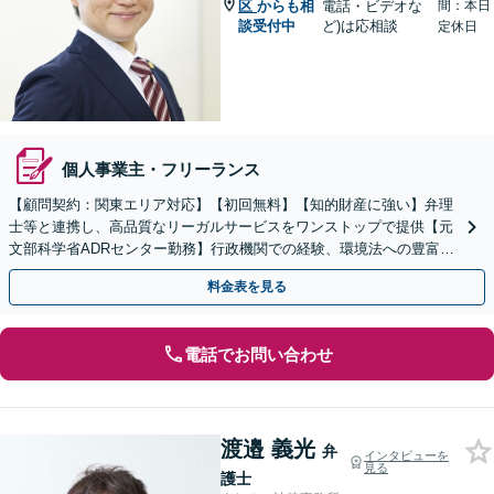
区
からも相
電話・ビデオな
間：本日
談受付中
ど)は応相談
定休日
個人事業主・フリーランス
【顧問契約：関東エリア対応】【初回無料】【知的財産に強い】弁理
士等と連携し、高品質なリーガルサービスをワンストップで提供【元
文部科学省ADRセンター勤務】行政機関での経験、環境法への豊富な
知識を活かし、事業者さまの抱える問題を解決へ導きます
料金表を見る
電話でお問い合わせ
渡邉 義光
弁
インタビューを
見る
護士