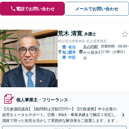
電話でお問い合わせ
メールでお問い合わせ
荒木 清寛
弁護士
旭合同法律事務所 名古屋事務所
丸の内駅
営業時間：09:00~
愛
名古
17:00（土曜日）
知
屋市
から徒歩3
|
県
中区
分
個人事業主・フリーランス
【元参議院議員】【顧問料は月額3万円〜】【行政連携】中小企業の
経営をトータルサポート。労務・M&A・事業承継まで幅広く対応し、
国政で培った知見を活かして実践的な解決策をご提案します。まずは
お気軽にご相談ください。