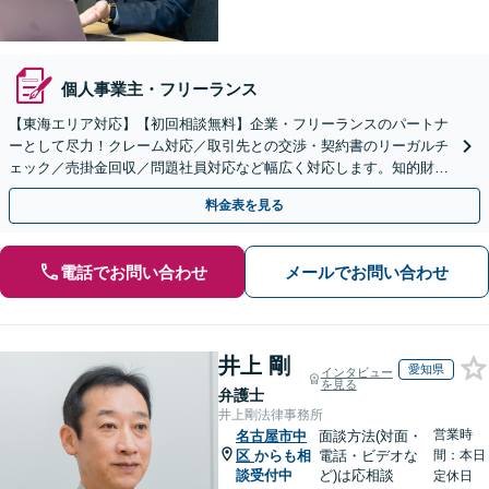
個人事業主・フリーランス
【東海エリア対応】【初回相談無料】企業・フリーランスのパートナ
ーとして尽力！クレーム対応／取引先との交渉・契約書のリーガルチ
ェック／売掛金回収／問題社員対応など幅広く対応します。知的財産
権の相談もお任せ！【顧問契約も受付中】【完全個室】
料金表を見る
電話でお問い合わせ
メールでお問い合わせ
井上 剛
愛知県
インタビュー
を見る
弁護士
井上剛法律事務所
営業時
名古屋市中
面談方法(対面・
区
からも相
電話・ビデオな
間：本日
談受付中
ど)は応相談
定休日