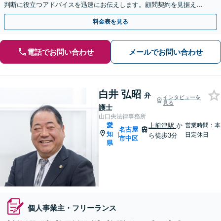
判断に役立つアドバイスを迅速にお伝えします。顧問契約を見据えた
スポット相談も歓迎。【製造・建設・FC等】
料金表を見る
電話でお問い合わせ
メールでお問い合わせ
白井 弘昭
弁
インタビューを
見る
護士
山口央法律事務所
愛
上前津駅
か
営業時間：本
名古屋
知
|
日定休日
ら徒歩3分
市中区
県
個人事業主・フリーランス