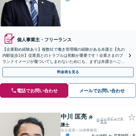
個人事業主・フリーランス
【企業勤め経験あり】複数社で働き管理職の経験がある弁護士【丸の
内駅徒歩1分】従業員とのトラブルは初動が重要です！企業さまのブ
ランドイメージが傷ついてしまわないためにも、まずは弁護士へご相
談ください【売掛金の回収】豊富な解決実績があります
料金表を見る
電話でお問い合わせ
メールでお問い合わせ
中川 匡亮
弁
インタビューを
見る
護士
名古屋第一法律事務所
愛
丸の内駅
か
営業時間：本