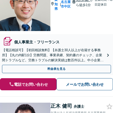
名古屋
知
|
日定休日
ら徒歩1分
市中区
県
個人事業主・フリーランス
【電話相談可】【初回相談無料】【弁護士30人以上が在籍する事務
所】【丸の内駅1分】労務問題、事業承継、契約書のチェック、企業
間トラブルなど。労務トラブルの解決実績は数百件以上。中小企業家
同友会に所属しセミナー講師なども担当
料金表を見る
電話でお問い合わせ
メールでお問い合わせ
正木 健司
弁護士
弁護士法人名城法律事務所 名古屋事務所