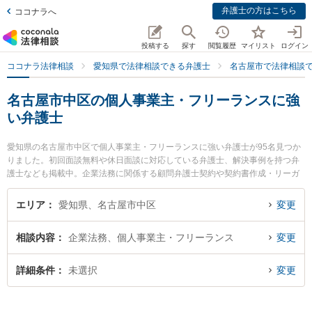
弁護士の方はこちら
ココナラへ
投稿する
探す
閲覧履歴
マイリスト
ログイン
ココナラ法律相談
愛知県で法律相談できる弁護士
名古屋市で法律相談
名古屋市中区の個人事業主・フリーランスに強
い弁護士
愛知県の名古屋市中区で個人事業主・フリーランスに強い弁護士が95名見つか
りました。初回面談無料や休日面談に対応している弁護士、解決事例を持つ弁
護士なども掲載中。企業法務に関係する顧問弁護士契約や契約書作成・リーガ
ルチェック、雇用契約書・就業規則作成等の細かな分野での絞り込み検索もで
き便利です。特に遠藤・伊佐治法律事務所の伊佐治 佑介弁護士や山口統平法律
エリア
愛知県、名古屋市中区
変更
事務所の山口 統平弁護士、水口綜合法律事務所の水口 哲也弁護士のプロフィー
ル情報や弁護士費用、強みなどが注目されています。『名古屋市中区で土日や
相談内容
企業法務、個人事業主・フリーランス
変更
夜間に発生した個人事業主・フリーランスのトラブルを今すぐに弁護士に相談
したい』『個人事業主・フリーランスのトラブル解決の実績豊富な近くの弁護
士を検索したい』『初回相談無料で個人事業主・フリーランスを法律相談でき
詳細条件
未選択
変更
る名古屋市中区内の弁護士に相談予約したい』などでお困りの相談者さんにお
すすめです。