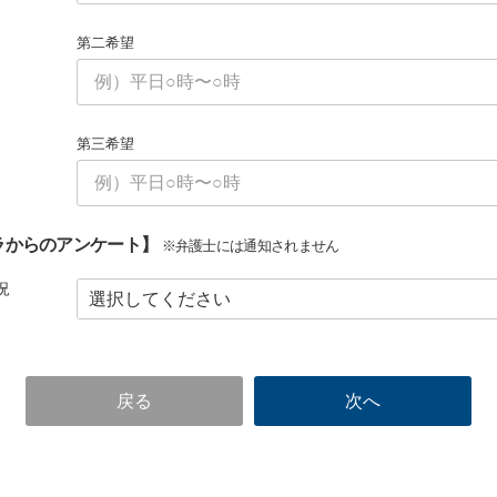
第二希望
第三希望
ラからのアンケート】
※弁護士には通知されません
況