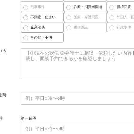
刑事事件
詐欺・消費者問題
債権回収
不動産・住まい
医療・介護問題
外国人・
企業法務
税務訴訟
行政事件
その他・不明
せ内
望時
時
第一希望