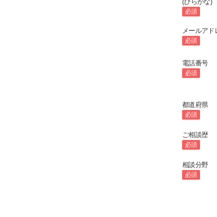
(ひらがな)
必須
メールアド
必須
電話番号
必須
都道府県
必須
ご相談歴
必須
相談分野
必須