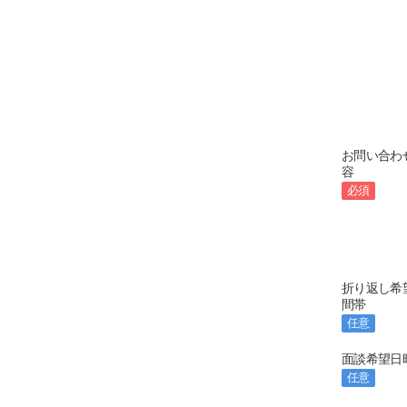
お問い合わ
容
必須
折り返し希
間帯
任意
面談希望日
任意