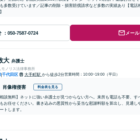
も多数受けています／記事の削除・損害賠償請求など多数の実績あり【電話
】
せ
メール
敬大
弁護士
人モノリス法律事務所
都
千代田区
大手町駅
から徒歩2分
営業時間：10:00~19:00（平日）
|
肖像権侵害
料金表を見る
相談無料】ネットに強い弁護士が見つからない方へ。来所も電話も不要、す
もお任せください。書き込みの悪質性から妥当な慰謝料額を算出し、見通し
ートします。