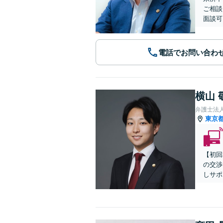
ご相談
面談可
電話でお問い合わ
横山 
弁護士法
東京
【初回
の交渉
しサポ