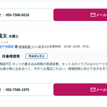
せ
メール
龍太
弁護士
-LiA
都
千代田区
神保町駅
から徒歩1分
営業時間：10:00~18:00（平日）
|
肖像権侵害
料金表を見る
相談可】ネットの書き込み削除の実績多数。ネット上のトラブルはスピード
を最小限に止めるべく、今すぐお電話ください。情報削除に向けて全力を尽
せ
メール