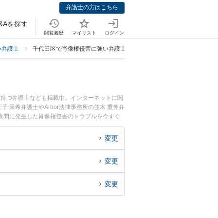
弁護士の方はこちら
&Aを探す
閲覧履歴
マイリスト
ログイン
い弁護士
千代田区で肖像権侵害に強い弁護士
を持つ弁護士なども掲載中。インターネットに関
茉希弁護士やArbor法律事務所の並木 重伸弁
夜間に発生した肖像権侵害のトラブルを今すぐ
律相談できる千代田区内の弁護士に相談予約した
変更
変更
変更