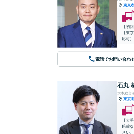
東京
【初回
【東京
応可】
電話でお問い合わ
石丸 
大本総合
東京
【大手
賠償な
さい。