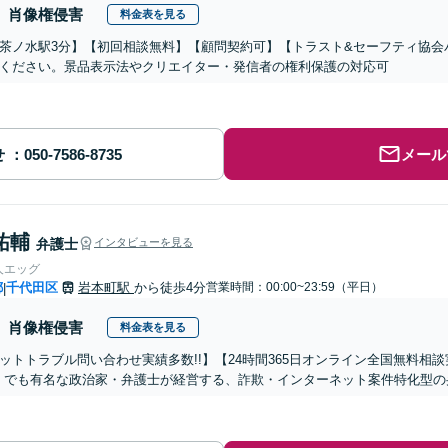
肖像権侵害
料金表を見る
茶ノ水駅3分】【初回相談無料】【顧問契約可】【トラスト&セーフティ協会
ください。景品表示法やクリエイター・発信者の権利保護の対応可
せ
メール
祐輔
弁護士
インタビューを見る
人エッグ
都
千代田区
岩本町駅
から徒歩4分
営業時間：00:00~23:59（平日）
|
肖像権侵害
料金表を見る
ネットトラブル問い合わせ実績多数!!】【24時間365日オンライン全国無料相
ter）でも有名な政治家・弁護士が経営する、詐欺・インターネット案件特化型