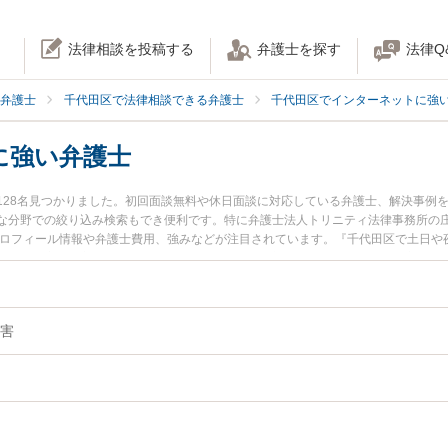
法律相談を投稿する
弁護士を探す
法律Q
弁護士
千代田区で法律相談できる弁護士
千代田区でインターネットに強
に強い弁護士
128名見つかりました。初回面談無料や休日面談に対応している弁護士、解決事例
分野での絞り込み検索もでき便利です。特に弁護士法人トリニティ法律事務所の庄子 
プロフィール情報や弁護士費用、強みなどが注目されています。『千代田区で土日や
ル解決の実績豊富な近くの弁護士を検索したい』『初回相談無料で肖像権侵害を法
。
害