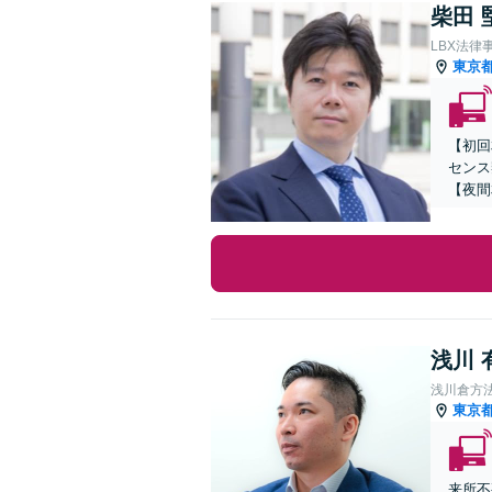
柴田 
LBX法律
東京
【初回
センス
【夜間
浅川 
浅川倉方
東京
来所不