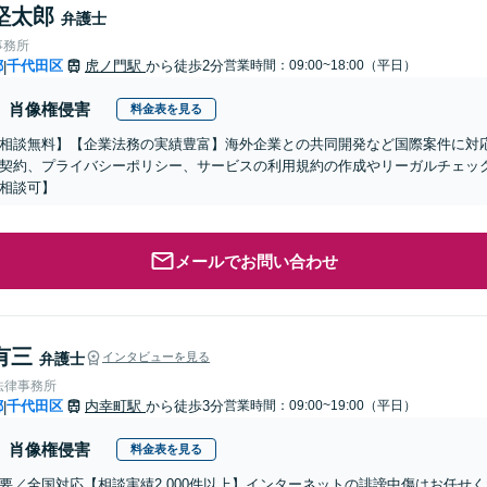
堅太郎
弁護士
事務所
都
千代田区
虎ノ門駅
から徒歩2分
営業時間：09:00~18:00（平日）
|
肖像権侵害
料金表を見る
相談無料】【企業法務の実績豊富】海外企業との共同開発など国際案件に対応
契約、プライバシーポリシー、サービスの利用規約の作成やリーガルチェッ
相談可】
メールでお問い合わせ
有三
弁護士
インタビューを見る
法律事務所
都
千代田区
内幸町駅
から徒歩3分
営業時間：09:00~19:00（平日）
|
肖像権侵害
料金表を見る
要／全国対応【相談実績2,000件以上】インターネットの誹謗中傷はお任せ