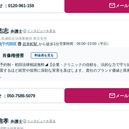
せ
メール
佑志
弁護士
インタビューを見る
人長瀬総合法律事務所 東京支所
都
千代田区
岩本町駅
から徒歩1分
営業時間：06:00~23:00（平日）
|
肖像権侵害
料金表を見る
予約制・初回法律相談無料◢【企業・クリニックの信頼を、法的な力で守り
置するほど経営や採用に深刻な実害を及ぼします。貴社のブランド価値と医
。
せ
メール
信孝
弁護士
インタビューを見る
RE国際法律事務所