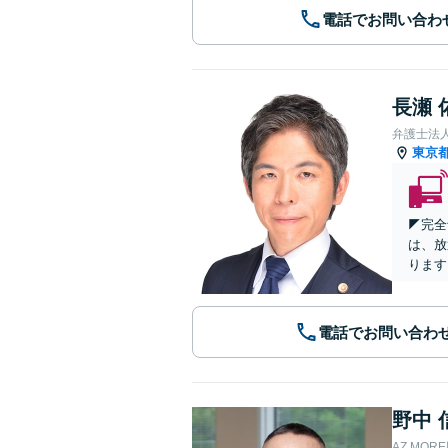
電話でお問い合わ
長瀬 
弁護士法
東京
◤完全
は、放
ります
電話でお問い合わ
野中 
AZ MO