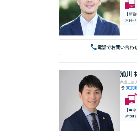
【新御
お任せ
電話でお問い合わ
浦川 
弁護士法
東京
【👑
wit