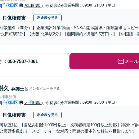
都
千代田区
永田町駅
から徒歩2分
営業時間：09:00~21:00（平日）
|
肖像権侵害
料金表を見る
相談無料（30分）】企業風評対策/動画・SNSの開示請求・削除請求もスピ
:永田町駅2分】【大阪:北浜駅2分】【顧問契約／月額5.5万円～】【中国語
せ
メール
樹久
弁護士
インタビューを見る
法律事務所
都
千代田区
大手町駅
から徒歩1分
営業時間：09:00~20:00（平日）
|
肖像権侵害
料金表を見る
町駅直結】【書込み削除1,000件以上，投稿者特定100件以上対応】誹謗中
ど実績多数あり！スピーディーな対応で問題の根本的な解決を目指します。