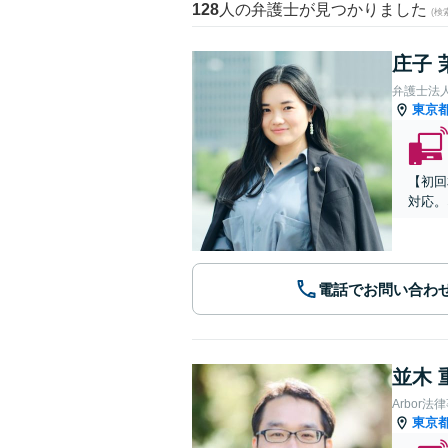
128
人の弁護士が見つかりました
(
庄子 
弁護士法
東京
【初回
対応。
電話でお問い合わ
並木 
Arbor法
東京