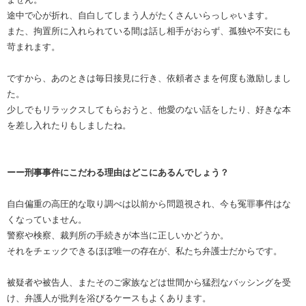
途中で心が折れ、自白してしまう人がたくさんいらっしゃいます。
また、拘置所に入れられている間は話し相手がおらず、孤独や不安にも
苛まれます。
ですから、あのときは毎日接見に行き、依頼者さまを何度も激励しまし
た。
少しでもリラックスしてもらおうと、他愛のない話をしたり、好きな本
を差し入れたりもしましたね。
ーー刑事事件にこだわる理由はどこにあるんでしょう？
自白偏重の高圧的な取り調べは以前から問題視され、今も冤罪事件はな
くなっていません。
警察や検察、裁判所の手続きが本当に正しいかどうか。
それをチェックできるほぼ唯一の存在が、私たち弁護士だからです。
被疑者や被告人、またそのご家族などは世間から猛烈なバッシングを受
け、弁護人が批判を浴びるケースもよくあります。