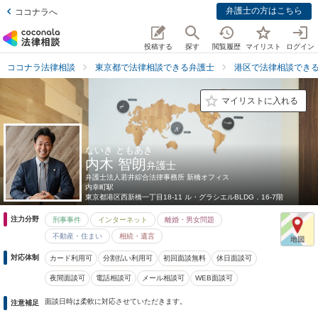
弁護士の方はこちら
ココナラへ
投稿する
探す
閲覧履歴
マイリスト
ログイン
ココナラ法律相談
東京都で法律相談できる弁護士
港区で法律相談でき
マイリストに入れる
ないき ともあき
内木 智朗
弁護士
弁護士法人若井綜合法律事務所 新橋オフィス
内幸町駅
東京都
港区西新橋一丁目18-11 ル・グラシエルBLDG．16-7階
注力分野
刑事事件
インターネット
離婚・男女問題
不動産・住まい
相続・遺言
対応体制
カード利用可
分割払い利用可
初回面談無料
休日面談可
夜間面談可
電話相談可
メール相談可
WEB面談可
面談日時は柔軟に対応させていただきます。
注意補足