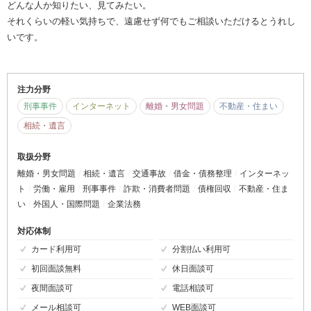
どんな人か知りたい、見てみたい。
それくらいの軽い気持ちで、遠慮せず何でもご相談いただけるとうれし
いです。
注力分野
刑事事件
インターネット
離婚・男女問題
不動産・住まい
相続・遺言
取扱分野
離婚・男女問題
相続・遺言
交通事故
借金・債務整理
インターネッ
ト
労働・雇用
刑事事件
詐欺・消費者問題
債権回収
不動産・住ま
い
外国人・国際問題
企業法務
対応体制
カード利用可
分割払い利用可
初回面談無料
休日面談可
夜間面談可
電話相談可
メール相談可
WEB面談可