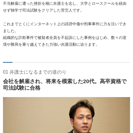
不当解雇に遭った挫折を糧に弁護士を志し、大学とロースクールを経由
せず独学で司法試験をクリアした苦労人です。
これまでとくにインターネット上の誹謗中傷や刑事事件に力を注いでき
ました。
組織的な詐欺事件で被疑者全員を不起訴にした事例をはじめ、数々の逆
境や難局を乗り越えてきた力強い弁護活動に迫ります。
01 弁護士になるまでの道のり
会社を解雇され、将来を模索した20代。高卒資格で
司法試験に合格