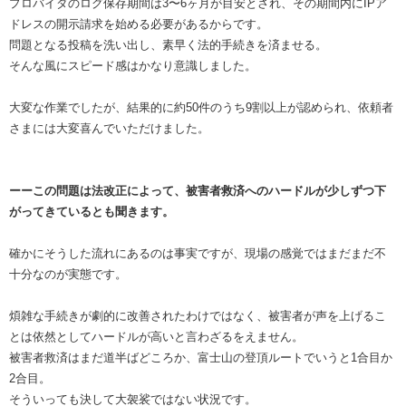
プロバイダのログ保存期間は3〜6ヶ月が目安とされ、その期間内にIPア
ドレスの開示請求を始める必要があるからです。
問題となる投稿を洗い出し、素早く法的手続きを済ませる。
そんな風にスピード感はかなり意識しました。
大変な作業でしたが、結果的に約50件のうち9割以上が認められ、依頼者
さまには大変喜んでいただけました。
ーーこの問題は法改正によって、被害者救済へのハードルが少しずつ下
がってきているとも聞きます。
確かにそうした流れにあるのは事実ですが、現場の感覚ではまだまだ不
十分なのが実態です。
煩雑な手続きが劇的に改善されたわけではなく、被害者が声を上げるこ
とは依然としてハードルが高いと言わざるをえません。
被害者救済はまだ道半ばどころか、富士山の登頂ルートでいうと1合目か
2合目。
そういっても決して大袈裟ではない状況です。