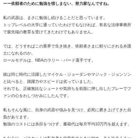
ーー依頼者のために勉強を惜しまない、努力家なんですね。
私の武器は、まさに勉強し続けることだと思っています。
トップレベルの大学に通っていたわけでもなければ、有名な法律事務所
で最先端の教育を受けてきたわけでもありません。
では、どうすればこの業界で生き抜き、依頼者さまに頼りにされる弁護
士になれるのか。
ロールモデルは、NBAのラリー・バード選手です。
彼は同じ時代に活躍したマイケル・ジョーダンやマジック・ジョンソン
と比べると、跳躍力やスピードは劣っていました。
それでも、正確無比なシュートや気持ちを前面に押し出したプレーでフ
ァンの心をわしづかみにしたんです。
私もそんな風に、自身の武器や強みを見つけ、必死に磨き上げてきた自
負があります。
勉強のコストには糸目をつけず、書籍代は毎月平均10万円を超えます。