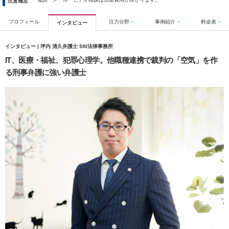
注意補足
プロフィール
注力分野
事例紹介
料金表
インタビュー
インタビュー | 坪内 清久弁護士 Sfil法律事務所
IT、医療・福祉、犯罪心理学。他職種連携で裁判の「空気」を作
る刑事弁護に強い弁護士