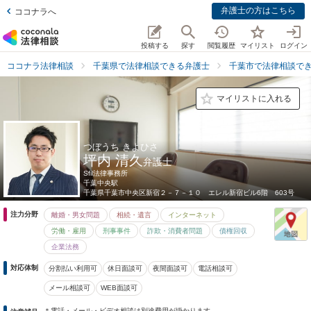
弁護士の方はこちら
ココナラへ
投稿する
探す
閲覧履歴
マイリスト
ログイン
ココナラ法律相談
千葉県で法律相談できる弁護士
千葉市で法律相談で
マイリストに入れる
つぼうち きよひさ
坪内 清久
弁護士
Sfil法律事務所
千葉中央駅
千葉県
千葉市中央区新宿２－７－１０ エレル新宿ビル6階 603号
注力分野
離婚・男女問題
相続・遺言
インターネット
労働・雇用
刑事事件
詐欺・消費者問題
債権回収
企業法務
対応体制
分割払い利用可
休日面談可
夜間面談可
電話相談可
メール相談可
WEB面談可
＊電話・メール・ビデオ相談は別途費用が掛かります。