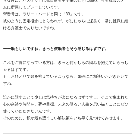
ちなみに、バスケットは私自身も中学生のときに始め、今も社会人チー
ムに所属してプレーしています。
背番号は、ラリー・バードと同じ「33」です。
彼のように固定概念にとらわれず、がむしゃらに泥臭く，常に挑戦し続
ける弁護士でありたいですね。
ーー頼もしいですね。きっと依頼者もそう感じるはずです。
これをご覧になっている方は、きっと何かしらの悩みを抱えていらっし
ゃるはずです。
もしおひとりで頭を抱えているようなら、気軽にご相談いただきたいで
すね。
誰かに話すことで少しは気持ちが楽になるはずですし、そこで生まれた
心の余裕や時間を、夢や目標、未来の明るい人生を思い描くことにぜひ
使っていただきたいんです。
そのために、私が最も望ましい解決策をいち早く見つけてみせます。