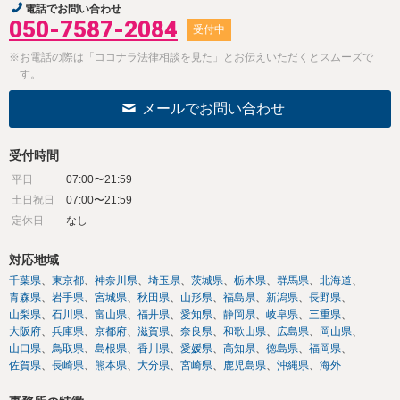
電話でお問い合わせ
050-7587-2084
受付中
※お電話の際は「ココナラ法律相談を見た」とお伝えいただくとスムーズで
す。
メールでお問い合わせ
受付時間
平日
07:00〜21:59
土日祝日
07:00〜21:59
定休日
なし
対応地域
千葉県
東京都
神奈川県
埼玉県
茨城県
栃木県
群馬県
北海道
青森県
岩手県
宮城県
秋田県
山形県
福島県
新潟県
長野県
山梨県
石川県
富山県
福井県
愛知県
静岡県
岐阜県
三重県
大阪府
兵庫県
京都府
滋賀県
奈良県
和歌山県
広島県
岡山県
山口県
鳥取県
島根県
香川県
愛媛県
高知県
徳島県
福岡県
佐賀県
長崎県
熊本県
大分県
宮崎県
鹿児島県
沖縄県
海外