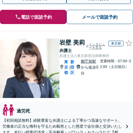
電話で面談予約
メールで面談予約
岩壁 美莉
東京都
インタビュ
ーを見る
弁護士
弁護士法人東京新宿法律事務所
都庁前駅
営業時間：07:00~2
東
新
2:00（土日祝日）
京
宿
から徒歩0
|
都
区
分
過労死
【初回相談無料】経験豊富な弁護士による丁寧かつ迅速なサポート。
労働者の正当な権利を守るため毅然とした態度で会社側と交渉いたし
ます。未払い残業代請求・不当解雇・パワハラ・セクハラなど【都庁