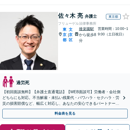
佐々木 亮
弁護士
東京都
フリューゲル法律事務所
後楽園駅
営業時間：10:00~1
東
文
9:00（土日祝日）
京
京
から徒歩8
|
都
区
分
過労死
【初回面談無料】【弁護士直通電話】【WEB面談可】労働者・会社側
どちらにも対応。不当解雇・未払い残業代・パワハラ・セクハラ・労
災の損害賠償など、幅広く対応し、あなたの安心できるパートナーと
して迅速サポート【休日・夜間・当日相談に対応】
料金表を見る