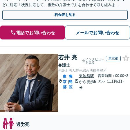
どに対応！状況に応じて、複数の弁護士で力を合わせて取り組みま
す。労働者・使用者ともに対応【電話・メール相談可】
料金表を見る
電話でお問い合わせ
メールでお問い合わせ
若井 亮
東京都
インタビュー
を見る
弁護士
弁護士法人若井綜合法律事務所
東池袋駅
営業時間：00:00~2
東
豊
3:55（土日祝日）
京
島
から徒歩5
|
都
区
分
過労死