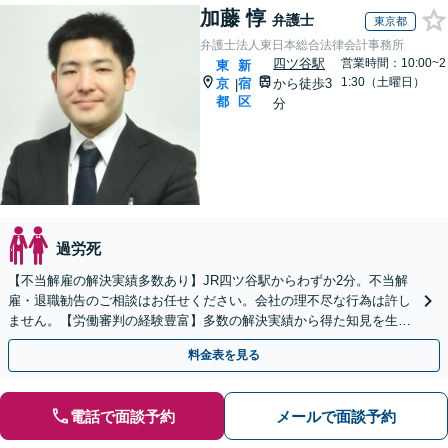
加藤 惇
弁護士
東京都
弁護士法人東日本総合法律会計事務所
四ツ谷駅
営業時間：10:00~2
東
新
1:30（土曜日）
京
宿
から徒歩3
|
都
区
分
過労死
【不当解雇の解決実績多数あり】JR四ツ谷駅からわずか2分。不当解
雇・退職勧告のご相談はお任せください。会社の理不尽な行為は許し
ません。【労働審判の経験豊富】多数の解決実績から得た知見を生か
し、会社との交渉に臨みます。【土日祝・夜間対応可】
料金表を見る
電話で面談予約
メールで面談予約