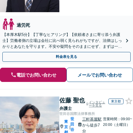
過労死
【本厚木駅5分】【丁寧なヒアリング】【依頼者さまに寄り添う弁護
士】労働者側の立場は会社に比べ弱く見られがちですが、法律はしっ
かりとあなたを守ります。不安や疑問をそのままにせず、まずは一度
弁護士にご相談ください。【休日・夜間も対応】
料金表を見る
電話でお問い合わせ
メールでお問い合わせ
佐藤 聖也
東京都
インタビュ
ーを見る
弁護士
世田谷国際法律事務所
世
三軒茶屋駅
営業時間：09:00~
東
田
20:00（土曜日）
から徒歩7
京
|
谷
分
都