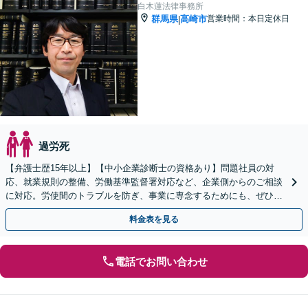
白木蓮法律事務所
群馬県
高崎市
営業時間：本日定休日
|
過労死
【弁護士歴15年以上】【中小企業診断士の資格あり】問題社員の対
応、就業規則の整備、労働基準監督署対応など、企業側からのご相談
に対応。労使間のトラブルを防ぎ、事業に専念するためにも、ぜひ弁
護士にご相談ください。【セカンドオピニオン対応可】
料金表を見る
電話でお問い合わせ