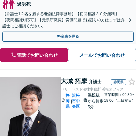
過労死
【弁護士1２名を擁する老舗法律事務所】【初回相談３０分無料】
【夜間相談対応可】【元県庁職員】労働問題でお困りの方はまずは弁
護士にご相談ください。
料金表を見る
電話でお問い合わせ
メールでお問い合わせ
大城 拓摩
弁護士
静岡県
ベリーベスト法律事務所 浜松オフィス
浜松駅
営業時間：09:30~
静
浜松
18:00（土日祝日）
岡
市中
から徒歩
|
県
央区
5分