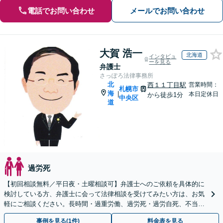
電話でお問い合わせ
メールでお問い合わせ
大賀 浩一
北海道
インタビュ
ーを見る
弁護士
さっぽろ法律事務所
北
西１１丁目駅
営業時間：
札幌市
海
|
本日定休日
から徒歩1分
中央区
道
過労死
【初回相談無料／平日夜・土曜相談可】弁護士へのご依頼を具体的に
検討している方、弁護士に会って法律相談を受けてみたい方は、お気
軽にご相談ください。長時間・過重労働、過労死・過労自死、不当解
雇、不当配転、退職強要、給料・残業代の未払いなど。
事例を見る(1件)
料金表を見る