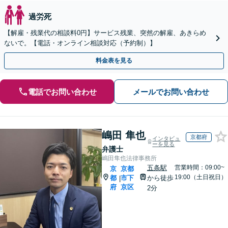
過労死
【解雇・残業代の相談料0円】サービス残業、突然の解雇、あきらめ
ないで。【電話・オンライン相談対応（予約制）】
料金表を見る
電話でお問い合わせ
メールでお問い合わせ
嶋田 隼也
京都府
インタビュ
ーを見る
弁護士
嶋田隼也法律事務所
五条駅
営業時間：09:00~
京
京都
19:00（土日祝日）
都
市下
から徒歩
|
府
京区
2分