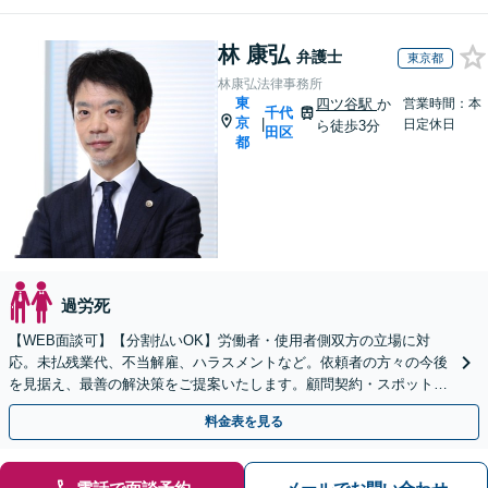
林 康弘
弁護士
東京都
林康弘法律事務所
東
四ツ谷駅
か
営業時間：本
千代
京
|
日定休日
ら徒歩3分
田区
都
過労死
【WEB面談可】【分割払いOK】労働者・使用者側双方の立場に対
応。未払残業代、不当解雇、ハラスメントなど。依頼者の方々の今後
を見据え、最善の解決策をご提案いたします。顧問契約・スポットで
のご相談にも柔軟に対応
料金表を見る