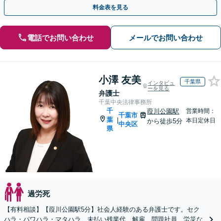
力します【西宮北口駅3分】
料金表を見る
電話でお問い合わせ
メールでお問い合わせ
小澤 友美
千葉県
インタビュ
ーを見る
弁護士
千葉中央法律事務所
千
葭川公園駅
営業時間：
千葉市
葉
|
本日定休日
から徒歩5分
中央区
県
過労死
【有料相談】【葭川公園駅5分】社会人経験のある弁護士です。セク
ハラ・パワハラ・マタハラ、未払い残業代、解雇、問題社員、労災な