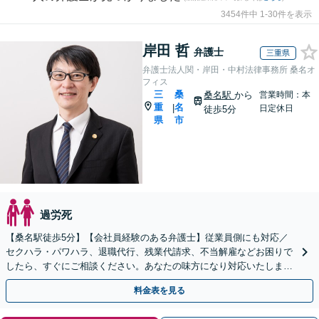
3454件中 1-30件を表示
岸田 哲
弁護士
三重県
弁護士法人関・岸田・中村法律事務所 桑名オ
フィス
三
桑
桑名駅
から
営業時間：本
重
名
|
日定休日
徒歩5分
県
市
過労死
【桑名駅徒歩5分】【会社員経験のある弁護士】従業員側にも対応／
セクハラ・パワハラ、退職代行、残業代請求、不当解雇などお困りで
したら、すぐにご相談ください。あなたの味方になり対応いたしま
す。手遅れになる前に、ご連絡ください。
料金表を見る