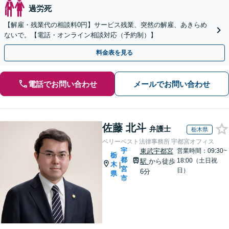
過労死
【解雇・残業代の相談料0円】サービス残業、突然の解雇、あきらめ
ないで。【電話・オンライン相談対応（予約制）】
料金表を見る
電話でお問い合わせ
メールでお問い合わせ
佐藤 北斗
弁護士
栃木県
ベリーベスト法律事務所 宇都宮オフィス
宇
東武宇都宮
営業時間：09:30~
栃
都
18:00（土日祝
駅
から徒歩
木
|
宮
日）
6分
県
市