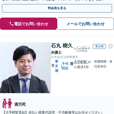
前駅直結】【複数拠点あり】
料金表を見る
電話でお問い合わせ
メールでお問い合わせ
石丸 樹久
東京都
インタビュ
ーを見る
弁護士
大本総合法律事務所
東
大手町駅
か
営業時間：本
千代
京
|
日定休日
ら徒歩1分
田区
都
過労死
【大手町駅直結】未払い残業代請求、不当解雇等はお任せください。