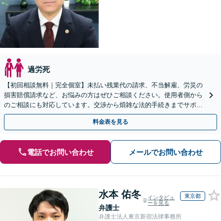
過労死
【初回相談無料｜完全個室】未払い残業代の請求、不当解雇、労災の
損害賠償請求など、お悩みの方はぜひご相談ください。使用者側から
のご相談にも対応しています。交渉から煩雑な法的手続きまでサポー
トいたしますので、お気軽にご相談ください。
料金表を見る
電話でお問い合わせ
メールでお問い合わせ
水本 佑冬
東京都
インタビュ
ーを見る
弁護士
弁護士法人東京新宿法律事務所