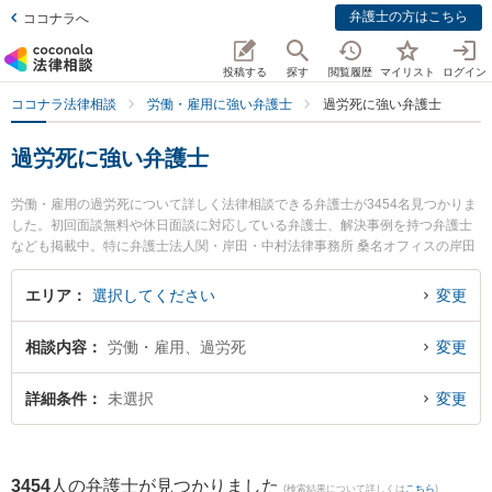
弁護士の方はこちら
ココナラへ
投稿する
探す
閲覧履歴
マイリスト
ログイン
ココナラ法律相談
労働・雇用に強い弁護士
過労死に強い弁護士
過労死に強い弁護士
労働・雇用の過労死について詳しく法律相談できる弁護士が3454名見つかりま
した。初回面談無料や休日面談に対応している弁護士、解決事例を持つ弁護士
なども掲載中。特に弁護士法人関・岸田・中村法律事務所 桑名オフィスの岸田
哲弁護士やさっぽろ法律事務所の大賀 浩一弁護士、弁護士法人東京新宿法律事
務所の岩壁 美莉弁護士のプロフィール情報や弁護士費用、強みなどが注目され
エリア
選択してください
変更
ています。東京や大阪、名古屋といった大都市圏の弁護士から福岡、札幌、仙
台といった中核都市まで幅広く弁護士事務所を掲載。こんな法律相談をお持ち
相談内容
労働・雇用、過労死
変更
の方は是非ご利用ください。『東京都内で土日や夜間に発生した過労死のトラ
ブルを今すぐに弁護士に相談したい』『過労死のトラブル解決の実績豊富な大
阪の弁護士を検索したい』『初回相談無料で過労死の問題を法律相談できる名
詳細条件
未選択
変更
古屋市内の弁護士に相談予約したい』などでお困りの相談者さんにおすすめで
す。
3454
人の弁護士が見つかりました
(検索結果について詳しくは
こちら
)