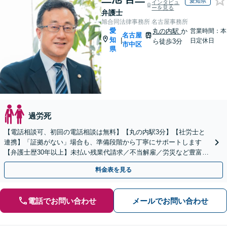
愛知県
インタビュ
ーを見る
弁護士
旭合同法律事務所 名古屋事務所
愛
丸の内駅
か
営業時間：本
名古屋
知
|
日定休日
ら徒歩3分
市中区
県
過労死
【電話相談可、初回の電話相談は無料】【丸の内駅3分】【社労士と
連携】「証拠がない」場合も、準備段階から丁寧にサポートします
【弁護士歴30年以上】未払い残業代請求／不当解雇／労災など豊富な
実績あり！労使双方の対応可能です【夜間休日対応】
料金表を見る
電話でお問い合わせ
メールでお問い合わせ