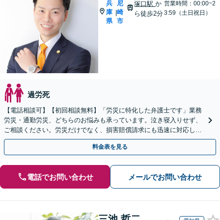
兵
尼
塚口駅
か
営業時間：00:00~2
庫
崎
|
3:59（土日祝日）
ら徒歩2分
県
市
過労死
【電話相談可】【初回相談無料】「労災に特化した弁護士です」業務
労災・通勤労災、どちらのお悩みも承っています。泣き寝入りせず、
ご相談ください。労災だけでなく、損害賠償請求にも迅速に対応しま
す【夜間・休日面談可】【完全個室】【塚口駅２分】
料金表を見る
電話でお問い合わせ
メールでお問い合わせ
三池 哲二