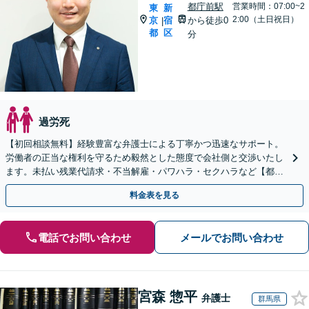
都庁前駅
営業時間：07:00~2
東
新
2:00（土日祝日）
京
宿
から徒歩0
|
都
区
分
過労死
【初回相談無料】経験豊富な弁護士による丁寧かつ迅速なサポート。
労働者の正当な権利を守るため毅然とした態度で会社側と交渉いたし
ます。未払い残業代請求・不当解雇・パワハラ・セクハラなど【都庁
前駅直結】【複数拠点あり】
料金表を見る
電話でお問い合わせ
メールでお問い合わせ
宮森 惣平
弁護士
群馬県