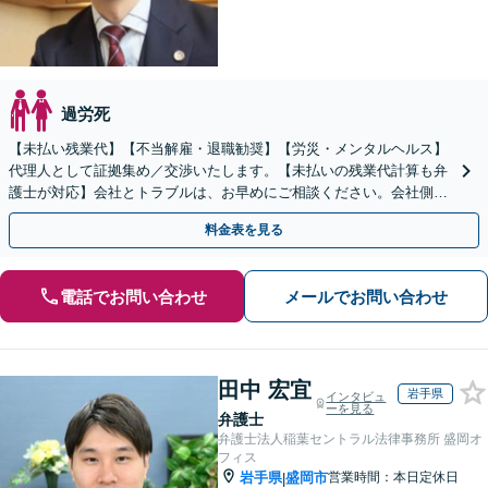
過労死
【未払い残業代】【不当解雇・退職勧奨】【労災・メンタルヘルス】
代理人として証拠集め／交渉いたします。【未払いの残業代計算も弁
護士が対応】会社とトラブルは、お早めにご相談ください。会社側で
の対応も経験豊富。【地下鉄大通駅から直結ビル】
料金表を見る
電話でお問い合わせ
メールでお問い合わせ
田中 宏宜
岩手県
インタビュ
ーを見る
弁護士
弁護士法人稲葉セントラル法律事務所 盛岡オ
フィス
岩手県
盛岡市
営業時間：本日定休日
|