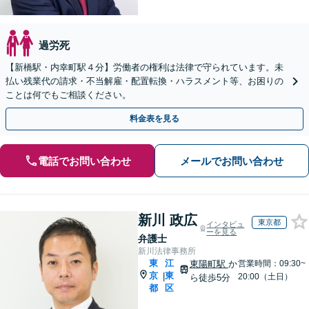
過労死
【新橋駅・内幸町駅４分】労働者の権利は法律で守られています。未
払い残業代の請求・不当解雇・配置転換・ハラスメント等、お困りの
ことは何でもご相談ください。
料金表を見る
電話でお問い合わせ
メールでお問い合わせ
新川 政広
東京都
インタビュ
ーを見る
弁護士
新川法律事務所
東
江
東陽町駅
か
営業時間：09:30~
京
東
|
20:00（土日）
ら徒歩5分
都
区