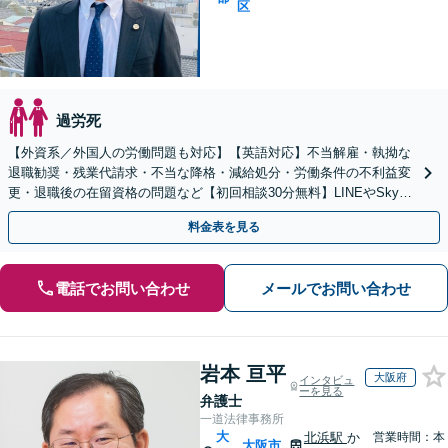
区
過労死
【外資系／外国人の労働問題も対応】【英語対応】不当解雇・執拗な
退職勧奨・残業代請求・不当な降格・減給処分・労働条件の不利益変
更・退職後の在留資格の問題など【初回相談30分無料】LINEやSkype
の連絡相談可！職場のハラスメント問題にも！
料金表を見る
電話でお問い合わせ
メールでお問い合わせ
岩本 亘平
大阪府
インタビュ
ーを見る
弁護士
一道法律事務所
大
北浜駅
か
営業時間：本
大阪市