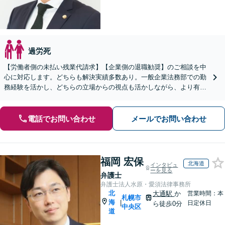
過労死
【労働者側の未払い残業代請求】【企業側の退職勧奨】のご相談を中
心に対応します。どちらも解決実績多数あり。一般企業法務部での勤
務経験を活かし、どちらの立場からの視点も活かしながら、より有利
な解決を目指します【東陽町4分】【土日祝対応可】
電話でお問い合わせ
メールでお問い合わせ
福岡 宏保
北海道
インタビュ
ーを見る
弁護士
弁護士法人水原・愛須法律事務所
北
大通駅
か
営業時間：本
札幌市
海
|
日定休日
ら徒歩0分
中央区
道