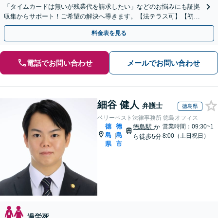
「タイムカードは無いが残業代を請求したい」などのお悩みにも証拠
収集からサポート！ご希望の解決へ導きます。【法テラス可】【初回
面談無料】【ビデオ面談可】
料金表を見る
電話でお問い合わせ
メールでお問い合わせ
細谷 健人
弁護士
徳島県
ベリーベスト法律事務所 徳島オフィス
徳
徳
徳島駅
か
営業時間：09:30~1
島
島
|
8:00（土日祝日）
ら徒歩5分
県
市
過労死