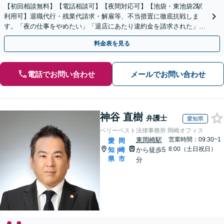
【初回相談無料】【電話相談可】【夜間対応可】【池袋・東池袋2駅
利用可】退職代行・残業代請求・解雇等、不当措置に徹底抗戦しま
す。「夜の仕事をやめたい」「退店にあたり違約金を請求された」等
もご相談ください。相手が誰であっても毅然と対応します。
料金表を見る
電話でお問い合わせ
メールでお問い合わせ
神谷 直樹
弁護士
愛知県
ベリーベスト法律事務所 岡崎オフィス
東岡崎駅
営業時間：09:30~1
愛
岡
8:00（土日祝日）
知
崎
から徒歩5
|
県
市
分