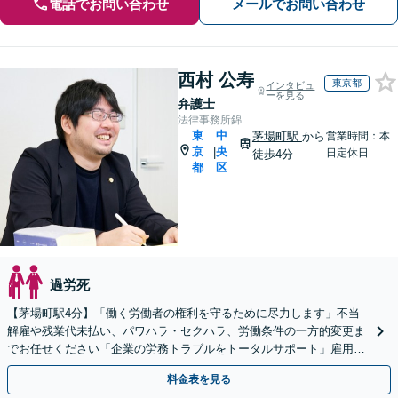
電話でお問い合わせ
メールでお問い合わせ
西村 公寿
東京都
インタビュ
ーを見る
弁護士
法律事務所錦
東
中
茅場町駅
から
営業時間：本
京
央
|
日定休日
徒歩4分
都
区
過労死
【茅場町駅4分】「働く労働者の権利を守るために尽力します」不当
解雇や残業代未払い、パワハラ・セクハラ、労働条件の一方的変更ま
でお任せください「企業の労務トラブルをトータルサポート」雇用契
約書や就業規則のリーガルチェックなど
料金表を見る