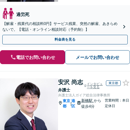
過労死
【解雇・残業代の相談料0円】サービス残業、突然の解雇、あきらめ
ないで。【電話・オンライン相談対応（予約制）】
料金表を見る
電話でお問い合わせ
メールでお問い合わせ
安沢 尚志
東京都
インタビュ
ーを見る
弁護士
弁護士法人ガイア総合法律事務所
新橋駅
から
営業時間：本日
東京
港
|
都
区
定休日
徒歩4分