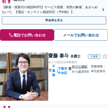
【解雇・残業代の相談料0円】サービス残業、突然の解雇、あきらめ
ないで。【電話・オンライン相談対応（予約制）】
料金表を見る
電話でお問い合わせ
メールでお問い合わせ
齋藤 泰斗
弁護士
千葉県
みどり総合法律事務所
千
葭川公園駅
営業時間：
千葉市
葉
|
本日定休日
から徒歩5分
中央区
県