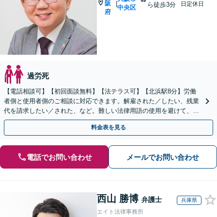
阪
|
日定休日
ら徒歩3分
中央区
府
過労死
【電話相談可】【初回面談無料】【法テラス可】【北浜駅8分】労働
者側と使用者側のご相談に対応できます。解雇された／したい、残業
代を請求したい／された、など。難しい法律用語の使用を避けて、分
かりやすいご説明を心がけています
料金表を見る
電話でお問い合わせ
メールでお問い合わせ
西山 勝博
弁護士
兵庫県
エイト法律事務所