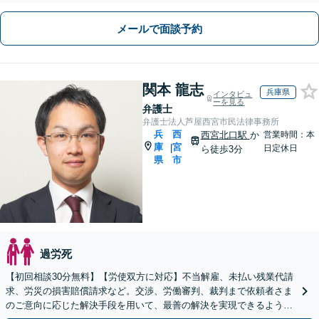
メールで面談予約
関本 龍志
兵庫県
インタビュ
ーを見る
弁護士
弁護士法人芦屋西宮市民法律事務所
兵
西
西宮北口駅
か
営業時間：本
庫
宮
|
日定休日
ら徒歩3分
県
市
過労死
【初回相談30分無料】【労使双方に対応】不当解雇、未払い残業代請
求、労災の損害賠償請求など。交渉、労働審判、裁判まで依頼者さま
のご意向に応じた解決手段を用いて、最善の解決を実現できるよう尽