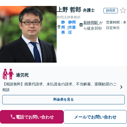
上野 哲郎
弁護士
静岡県
静岡法律事務所
静
静岡
新静岡駅
か
営業時間：本
岡
市葵
|
日定休日
ら徒歩10分
県
区
過労死
【相談無料】残業代請求、未払賃金の請求、不当解雇、退職勧奨のご
相談
料金表を見る
電話でお問い合わせ
メールでお問い合わせ