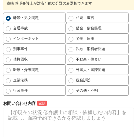
森崎 善明弁護士が対応可能な分野のみ選択できます
離婚・男女問題
相続・遺言
交通事故
借金・債務整理
インターネット
労働・雇用
刑事事件
詐欺・消費者問題
債権回収
不動産・住まい
医療・介護問題
外国人・国際問題
企業法務
税務訴訟
行政事件
その他・不明
お問い合わせ内容
必須