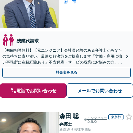
府
市
残業代請求
【初回相談無料】【元エンジニア】会社員経験のある弁護士があなた
の気持ちに寄り添い、最適な解決策をご提案します「労働・雇用に強
い事務所に在籍経験あり」不当解雇・サービス残業にお悩みの方、ぜ
ひご相談ください【休日・夜間相談可】【守口市駅1分】
料金表を見る
電話でお問い合わせ
メールでお問い合わせ
森田 聡
東京都
インタビュー
を見る
弁護士
新虎通り法律事務所