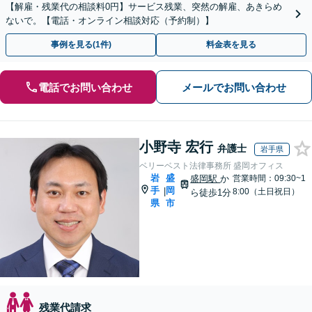
【解雇・残業代の相談料0円】サービス残業、突然の解雇、あきらめ
ないで。【電話・オンライン相談対応（予約制）】
事例を見る(1件)
料金表を見る
電話でお問い合わせ
メールでお問い合わせ
小野寺 宏行
弁護士
岩手県
ベリーベスト法律事務所 盛岡オフィス
岩
盛
盛岡駅
か
営業時間：09:30~1
手
岡
|
8:00（土日祝日）
ら徒歩1分
県
市
残業代請求