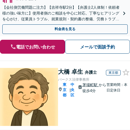
【会社側労働問題に注力】【吉祥寺駅2分】【弁護士2人体制！依頼者
様の強い味方に】使用者側のご相談を中心に対応。丁寧なヒアリング
を心がけ、従業員トラブル、就業規則・契約書の整備、労務トラブル
の早期解決に努めます。
料金表を見る
電話でお問い合わせ
メールで面談予約
大橋 卓生
弁護士
東京都
パークス法律事務所
東
中
茅場町駅
から
営業時間：本
京
央
|
日定休日
徒歩4分
都
区