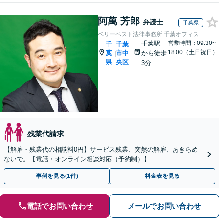
阿萬 芳郎
弁護士
千葉県
ベリーベスト法律事務所 千葉オフィス
千葉駅
営業時間：09:30~
千
千葉
18:00（土日祝日）
葉
市中
から徒歩
|
県
央区
3分
残業代請求
【解雇・残業代の相談料0円】サービス残業、突然の解雇、あきらめ
ないで。【電話・オンライン相談対応（予約制）】
事例を見る(1件)
料金表を見る
電話でお問い合わせ
メールでお問い合わせ