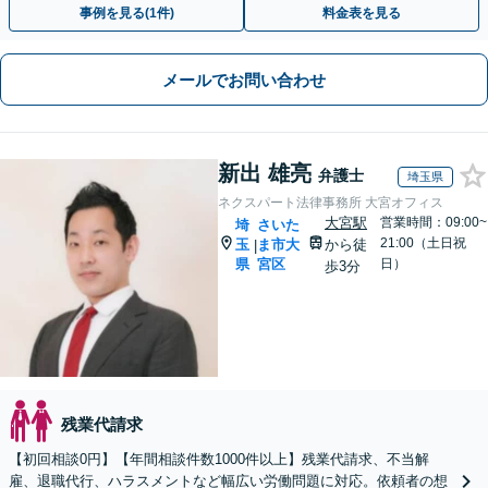
事例を見る(1件)
料金表を見る
メールでお問い合わせ
新出 雄亮
弁護士
埼玉県
ネクスパート法律事務所 大宮オフィス
大宮駅
営業時間：09:00~
埼
さいた
21:00（土日祝
玉
ま市大
から徒
|
県
宮区
日）
歩3分
残業代請求
【初回相談0円】【年間相談件数1000件以上】残業代請求、不当解
雇、退職代行、ハラスメントなど幅広い労働問題に対応。依頼者の想