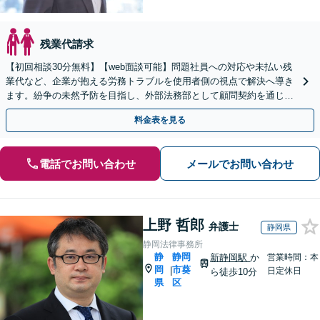
残業代請求
【初回相談30分無料】【web面談可能】問題社員への対応や未払い残
業代など、企業が抱える労務トラブルを使用者側の視点で解決へ導き
ます。紛争の未然予防を目指し、外部法務部として顧問契約を通じた
充実のサポートを提供しております【池袋駅徒歩4分】
料金表を見る
電話でお問い合わせ
メールでお問い合わせ
上野 哲郎
弁護士
静岡県
静岡法律事務所
静
静岡
新静岡駅
か
営業時間：本
岡
市葵
|
日定休日
ら徒歩10分
県
区