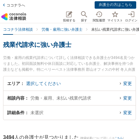
弁護士の方はこちら
ココナラへ
投稿する
探す
閲覧履歴
マイリスト
ログイン
ココナラ法律相談
労働・雇用に強い弁護士
未払い残業代請求に強い弁
残業代請求に強い弁護士
労働・雇用の残業代請求について詳しく法律相談できる弁護士が3494名見つか
りました。初回面談無料や休日面談に対応している弁護士、解決事例を持つ弁
護士なども掲載中。特にベリーベスト法律事務所 郡山オフィスの中村 冬人弁護
士やベリーベスト法律事務所 沼津オフィスの太田 佳佑弁護士、杉山法律事務所
の杉山 成榮 弁護士のプロフィール情報や弁護士費用、強みなどが注目されてい
エリア
選択してください
変更
ます。東京や大阪、名古屋といった大都市圏の弁護士から福岡、札幌、仙台と
いった中核都市まで幅広く弁護士事務所を掲載。こんな法律相談をお持ちの方
相談内容
労働・雇用、未払い残業代請求
変更
は是非ご利用ください。『東京都内で土日や夜間に発生した残業代請求のトラ
ブルを今すぐに弁護士に相談したい』『残業代請求のトラブル解決の実績豊富
な大阪の弁護士を検索したい』『初回相談無料で未払い残業代請求の問題を法
詳細条件
未選択
変更
律相談できる名古屋市内の弁護士に相談予約したい』などでお困りの相談者さ
んにおすすめです。
3494
人の弁護士が見つかりました
(検索結果について詳しくは
こちら
)