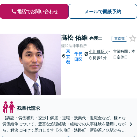
電話でお問い合わせ
メールで面談予約
髙松 佑維
弁護士
東京都
惺和法律事務所
東
小川町駅
か
営業時間：本
千代
京
|
日定休日
ら徒歩1分
田区
都
残業代請求
【訴訟・労働審判・交渉】解雇・退職・残業代・退職金など、様々な
労働紛争について、豊富な処理経験・組織での人事経験を活用しなが
ら、解決に向けて尽力します【小川町・淡路町・新御茶ノ水駅から約
1分、御茶ノ水駅も利用可】