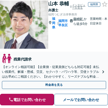
山本 恭輔
福岡県
インタビュ
ーを見る
弁護士
福岡つむぎ法律事務所
福
藤崎駅
か
営業時間：本
福岡市
岡
|
日定休日
ら徒歩5分
早良区
県
残業代請求
【オンライン相談可能】【企業側・従業員側どちらも対応可能】未払
い残業代、解雇・懲戒、労災、セクハラ・パワハラ等、労使トラブル
はお早めにご相談ください。【わかりやすく、リーズナブルな料金設
定】【弁護士歴7年】【藤崎駅から徒歩5分】
料金表を見る
電話でお問い合わせ
メールでお問い合わせ