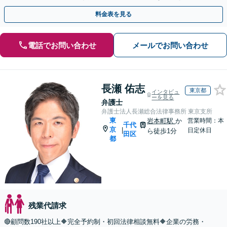
す。【使用者側も対応】企業法務にも精通。
料金表を見る
電話でお問い合わせ
メールでお問い合わせ
長瀬 佑志
東京都
インタビュ
ーを見る
弁護士
弁護士法人長瀬総合法律事務所 東京支所
東
岩本町駅
か
営業時間：本
千代
京
|
日定休日
ら徒歩1分
田区
都
残業代請求
🔴顧問数190社以上🔶完全予約制・初回法律相談無料🔶企業の労務・