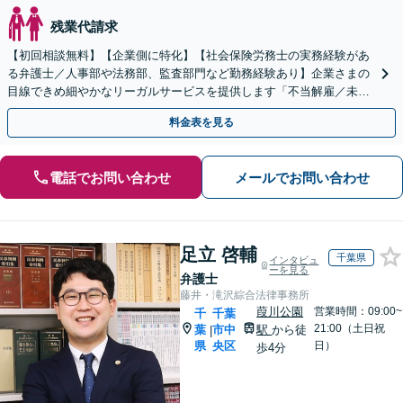
残業代請求
【初回相談無料】【企業側に特化】【社会保険労務士の実務経験があ
る弁護士／人事部や法務部、監査部門など勤務経験あり】企業さまの
目線できめ細やかなリーガルサービスを提供します「不当解雇／未払
い残業代／ハラスメント対策ほか」【休日・夜間相談あり】
料金表を見る
電話でお問い合わせ
メールでお問い合わせ
足立 啓輔
千葉県
インタビュ
ーを見る
弁護士
藤井・滝沢綜合法律事務所
葭川公園
営業時間：09:00~
千
千葉
21:00（土日祝
葉
市中
駅
から徒
|
県
央区
日）
歩4分