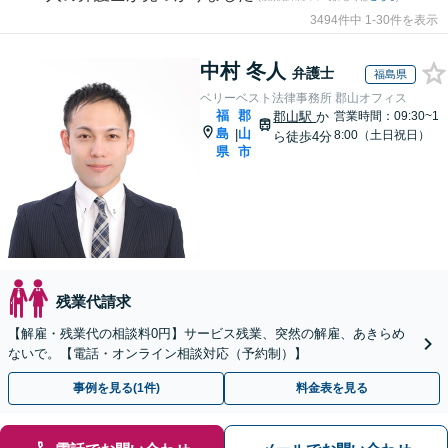
3494件中 1-30件を表示
中村 冬人
弁護士
福島県
ベリーベスト法律事務所 郡山オフィス
福
郡
郡山駅
か
営業時間：09:30~1
島
山
|
8:00（土日祝日）
ら徒歩4分
県
市
残業代請求
【解雇・残業代の相談料0円】サービス残業、突然の解雇、あきらめ
ないで。【電話・オンライン相談対応（予約制）】
事例を見る(1件)
料金表を見る