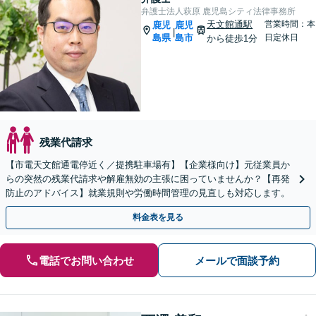
弁護士法人萩原 鹿児島シティ法律事務所
天文館通駅
営業時間：本
鹿児
鹿児
|
島県
島市
日定休日
から徒歩1分
残業代請求
【市電天文館通電停近く／提携駐車場有】【企業様向け】元従業員か
らの突然の残業代請求や解雇無効の主張に困っていませんか？【再発
防止のアドバイス】就業規則や労働時間管理の見直しも対応します。
料金表を見る
電話でお問い合わせ
メールで面談予約