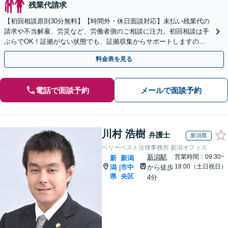
残業代請求
【初回相談原則30分無料】【時間外・休日面談対応】未払い残業代の
請求や不当解雇、労災など、労働者側のご相談に注力。初回相談は手
ぶらでOK！証拠がない状態でも、証拠収集からサポートしますの
で、まずはお気軽にご相談ください。【天満橋駅1分】
料金表を見る
電話で面談予約
メールで面談予約
川村 浩樹
弁護士
新潟県
ベリーベスト法律事務所 新潟オフィス
新潟駅
営業時間：09:30~
新
新潟
18:00（土日祝日）
潟
市中
から徒歩
|
県
央区
4分