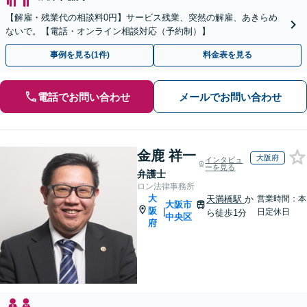
【解雇・残業代の相談料0円】サービス残業、突然の解雇、あきらめ
ないで。【電話・オンライン相談対応（予約制）】
事例を見る(1件)
料金表を見る
電話でお問い合わせ
メールでお問い合わせ
金鹿 祥一
大阪府
インタビュ
ーを見る
弁護士
ロン法律事務所
大
天満橋駅
か
営業時間：本
大阪市
阪
|
日定休日
ら徒歩1分
中央区
府