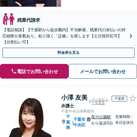
残業代請求
【電話相談】【千葉駅から徒歩圏内】不当解雇、残業代の未払いの対
応経験が多数あり。粘り強く「証拠」を探します【土日祝対応可】
【分割払い可】
料金表を見る
電話でお問い合わせ
メールでお問い合わせ
小澤 友美
千葉県
インタビュ
ーを見る
弁護士
千葉中央法律事務所
千
葭川公園駅
営業時間：
千葉市
葉
|
本日定休日
から徒歩5分
中央区
県