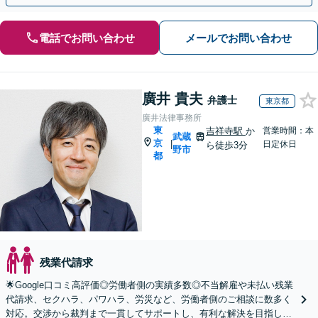
電話でお問い合わせ
メールでお問い合わせ
廣井 貴夫
弁護士
東京都
廣井法律事務所
東
吉祥寺駅
か
営業時間：本
武蔵
京
|
日定休日
ら徒歩3分
野市
都
残業代請求
🌟Google口コミ高評価◎労働者側の実績多数◎不当解雇や未払い残業
代請求、セクハラ、パワハラ、労災など、労働者側のご相談に数多く
対応。交渉から裁判まで一貫してサポートし、有利な解決を目指しま