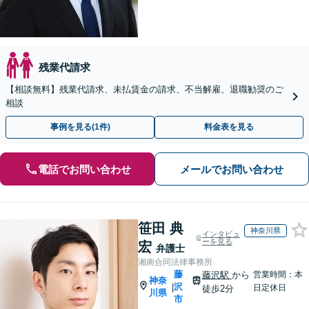
残業代請求
【相談無料】残業代請求、未払賃金の請求、不当解雇、退職勧奨のご
相談
事例を見る(1件)
料金表を見る
電話でお問い合わせ
メールでお問い合わせ
笹田 典
神奈川県
インタビュ
ーを見る
宏
弁護士
湘南合同法律事務所
藤
藤沢駅
から
営業時間：本
神奈
沢
|
日定休日
徒歩2分
川県
市