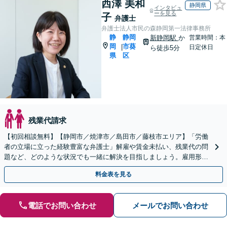
西澤 美和
静岡県
インタビュ
ーを見る
子
弁護士
弁護士法人市民の森静岡第一法律事務所
静
静岡
新静岡駅
か
営業時間：本
岡
市葵
|
日定休日
ら徒歩5分
県
区
残業代請求
【初回相談無料】【静岡市／焼津市／島田市／藤枝市エリア】「労働
者の立場に立った経験豊富な弁護士」解雇や賃金未払い、残業代の問
題など、どのような状況でも一緒に解決を目指しましょう。雇用形態
を問わずサポート「労災申請やハラスメント問題にも対応」
料金表を見る
電話でお問い合わせ
メールでお問い合わせ