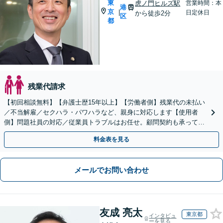
東
虎ノ門ヒルズ駅
営業時間：本
港
京
|
日定休日
から徒歩2分
区
都
残業代請求
【初回相談無料】【弁護士歴15年以上】【労働者側】残業代の未払い
／不当解雇／セクハラ・パワハラなど、親身に対応します【使用者
側】問題社員の対応／従業員トラブルはお任せ。顧問契約も承ってお
ります【夜間・休日面談】【内幸町駅4分・虎ノ門駅5分】
料金表を見る
メールでお問い合わせ
友成 亮太
東京都
インタビュ
ーを見る