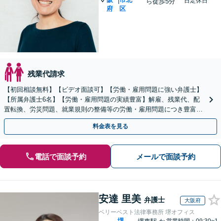
|
日定休日
ら徒歩5分
府
区
残業代請求
【初回相談無料】【ビデオ面談可】【労働・雇用問題に強い弁護士】
【所属弁護士6名】【労働・雇用問題の実績豊富】解雇、残業代、配
置転換、労災問題、就業規則の整備等の労働・雇用問題につき豊富な
対応実績【完全個室対応】
料金表を見る
電話で面談予約
メールで面談予約
安達 里美
弁護士
大阪府
ベリーベスト法律事務所 堺オフィス
堺