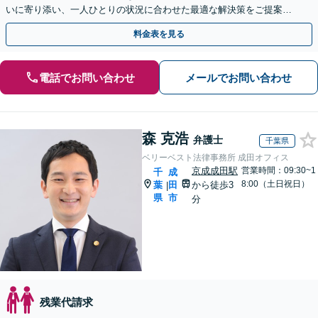
いに寄り添い、一人ひとりの状況に合わせた最適な解決策をご提案し
ます。お気軽にご相談ください。
料金表を見る
電話でお問い合わせ
メールでお問い合わせ
森 克浩
弁護士
千葉県
ベリーベスト法律事務所 成田オフィス
京成成田駅
営業時間：09:30~1
千
成
8:00（土日祝日）
葉
田
から徒歩3
|
県
市
分
残業代請求