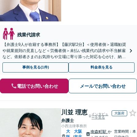
残業代請求
【弁護士9人が在籍する事務所】【藤沢駅2分】＜使用者側＞退職勧奨
や就業規則の見直しなど＜労働者側＞未払い残業代の請求や不当解雇
など。依頼者さまのお気持ちや立場に寄り添った対応を心がけ、納得
感のある解決を目指します
事例を見る(1件)
料金表を見る
電話でお問い合わせ
メールでお問い合わせ
川並 理恵
大阪府
インタビュ
ーを見る
弁護士
小西法律事務所
大
大阪
南森町駅
か
営業時間：本
阪
市北