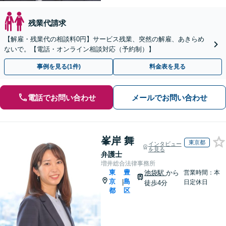
残業代請求
【解雇・残業代の相談料0円】サービス残業、突然の解雇、あきらめ
ないで。【電話・オンライン相談対応（予約制）】
事例を見る(1件)
料金表を見る
電話でお問い合わせ
メールでお問い合わせ
峯岸 舞
東京都
インタビュー
を見る
弁護士
増井総合法律事務所
東
豊
池袋駅
から
営業時間：本
京
島
|
日定休日
徒歩4分
都
区