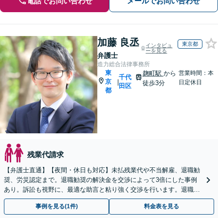
電話でお問い合わせ
メールでお問い合わせ
加藤 良丞
東京都
インタビュ
ーを見る
弁護士
造力総合法律事務所
東
麹町駅
から
営業時間：本
千代
京
|
日定休日
徒歩3分
田区
都
残業代請求
【弁護士直通】【夜間・休日も対応】未払残業代や不当解雇、退職勧
奨、労災認定まで。退職勧奨の解決金を交渉によって3倍にした事例
あり。訴訟も視野に、最適な助言と粘り強く交渉を行います。退職前
後、育休中などの状況でも歓迎。まずはご相談下さい！
事例を見る(1件)
料金表を見る