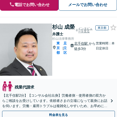
電話でお問い合わせ
メールでお問い合わせ
杉山 成榮
東京都
インタビュ
ーを見る
弁護士
杉山法律事務所
東
足
北千住駅
から
営業時間：本
京
立
|
日定休日
徒歩3分
都
区
残業代請求
【北千住駅2分】【コンサル会社出身】労働者側・使用者側の双方か
らご相談をお受けしています。依頼者さまの立場になって親身にお話
を伺います。労働・雇用トラブルは複雑化しやすいため、お早めに弁
護士にご相談ください。【WEB面談可】
料金表を見る