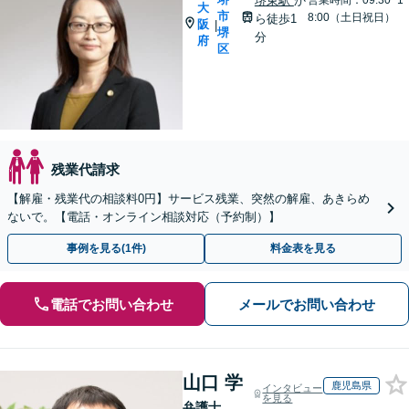
堺東駅
か
営業時間：09:30~1
大
市
8:00（土日祝日）
ら徒歩1
阪
|
堺
分
府
区
残業代請求
【解雇・残業代の相談料0円】サービス残業、突然の解雇、あきらめ
ないで。【電話・オンライン相談対応（予約制）】
事例を見る(1件)
料金表を見る
電話でお問い合わせ
メールでお問い合わせ
山口 学
鹿児島県
インタビュー
を見る
弁護士