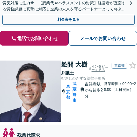
労災対策に注力🔶 【残業代やハラスメントの対策】経営者が直面す
る労務課題に真摯に対応し企業の未来を守るパートナーとして将来へ
の不安や現在の課題を広くお聞きします。
料金表を見る
電話でお問い合わせ
メールでお問い合わせ
舩間 大樹
東京都
インタビュ
ーを見る
弁護士
むさしのきずな法律事務所
武
吉祥寺駅
営業時間：09:00~2
東
蔵
0:00（土日祝日）
から徒歩2
京
|
野
分
都
市
残業代請求