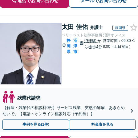
電話でお問い合わせ
メールでお問い合わせ
太田 佳佑
弁護士
静岡県
ベリーベスト法律事務所 沼津オフィス
静
沼
沼津駅
か
営業時間：09:30~1
岡
津
|
8:00（土日祝日）
ら徒歩4分
県
市
残業代請求
【解雇・残業代の相談料0円】サービス残業、突然の解雇、あきらめ
ないで。【電話・オンライン相談対応（予約制）】
事例を見る(1件)
料金表を見る