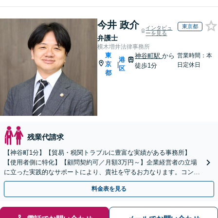
今井 政介
東京都
インタビュ
ーを見る
弁護士
横木増井法律事務所
東
神谷町駅
から
営業時間：本
港
京
|
日定休日
徒歩1分
区
都
残業代請求
【神谷町1分】【貿易・税関トラブルに豊富な実績がある事務所】
【使用者側に特化】【顧問契約可／月額3万円～】企業経営者の立場
に立った実践的なサポートにより、貴社を守るお力なります。コンプ
ライアンス違反や不祥事、従業員の横領などの問題に対応
料金表を見る