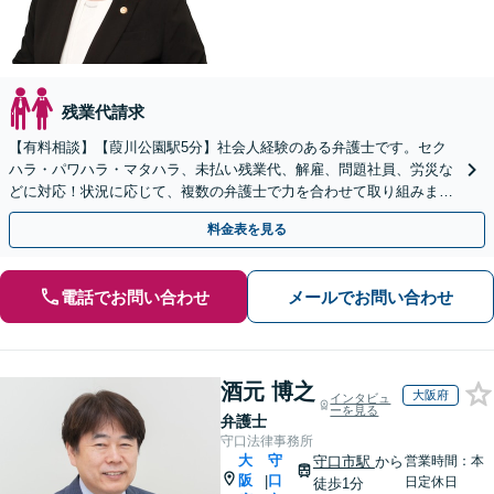
残業代請求
【有料相談】【葭川公園駅5分】社会人経験のある弁護士です。セク
ハラ・パワハラ・マタハラ、未払い残業代、解雇、問題社員、労災な
どに対応！状況に応じて、複数の弁護士で力を合わせて取り組みま
す。労働者・使用者ともに対応【電話・メール相談可】
料金表を見る
電話でお問い合わせ
メールでお問い合わせ
酒元 博之
大阪府
インタビュ
ーを見る
弁護士
守口法律事務所
大
守
守口市駅
から
営業時間：本
阪
口
|
日定休日
徒歩1分