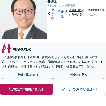
弁護士
丸の内中央法律事務所
東
有楽町駅
か
営業時間：本
千代
京
|
日定休日
ら徒歩1分
田区
都
残業代請求
【初回相談無料】【企業側・労働者側どちらも対応】問題社員への対
応／セクハラ・パワハラ／解雇／退職勧奨／不当解雇／未払い残業代
／社内研修／社外役員・社外窓口など【夜間・休日相談可】【ビデオ
面談】【有楽町駅1分】
事例を見る(1件)
料金表を見る
電話でお問い合わせ
メールでお問い合わせ