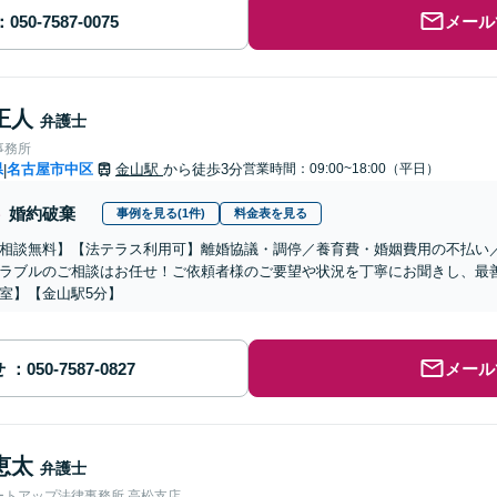
メール
正人
弁護士
事務所
県
名古屋市中区
金山駅
から徒歩3分
営業時間：09:00~18:00（平日）
|
婚約破棄
事例を見る(1件)
料金表を見る
相談無料】【法テラス利用可】離婚協議・調停／養育費・婚姻費用の不払い
ラブルのご相談はお任せ！ご依頼者様のご要望や状況を丁寧にお聞きし、最
室】【金山駅5分】
せ
メール
恵太
弁護士
ートアップ法律事務所 高松支店