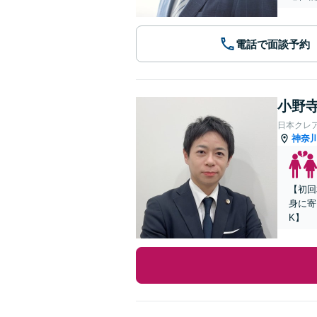
電話で面談予約
小野寺
日本クレ
神奈
【初回
身に寄
K】