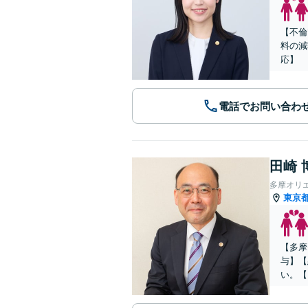
【不倫
料の減
応】
電話でお問い合わ
田崎 
多摩オリ
東京
【多摩
与】【
い。【