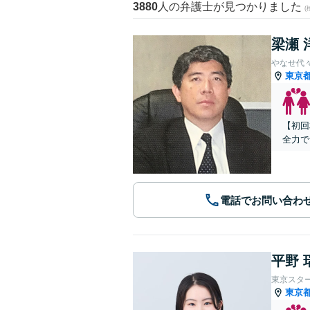
3880
人の弁護士が見つかりました
梁瀬 
やなせ代
東京
【初回
全力で
電話でお問い合わ
平野 
東京スタ
東京