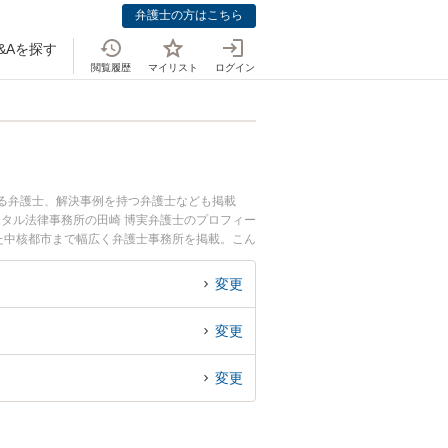
弁護士の方はこちら
&Aを探す
閲覧履歴
マイリスト
ログイン
いる弁護士、解決事例を持つ弁護士なども掲載
ンタル法律事務所の田崎 博実弁護士のプロフィー
た中核都市まで幅広く弁護士事務所を掲載。こん
したい』『婚約破棄のトラブル解決の実績豊富な
困りの相談者さんにおすすめです。
変更
変更
変更