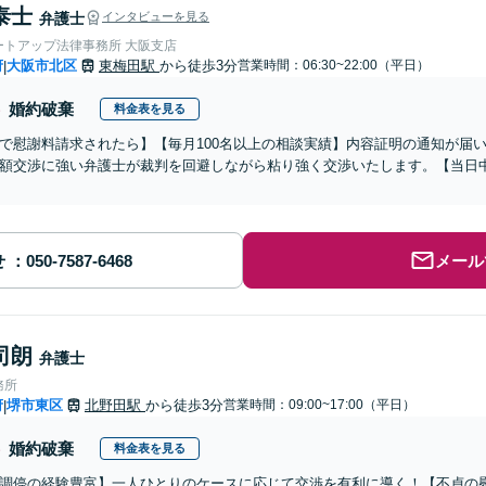
泰士
弁護士
インタビューを見る
ートアップ法律事務所 大阪支店
府
大阪市北区
東梅田駅
から徒歩3分
営業時間：06:30~22:00（平日）
|
婚約破棄
料金表を見る
で慰謝料請求されたら】【毎月100名以上の相談実績】内容証明の通知が届
額交渉に強い弁護士が裁判を回避しながら粘り強く交渉いたします。【当日中
せ
メール
司朗
弁護士
務所
府
堺市東区
北野田駅
から徒歩3分
営業時間：09:00~17:00（平日）
|
婚約破棄
料金表を見る
調停の経験豊富】一人ひとりのケースに応じて交渉を有利に導く！【不貞の