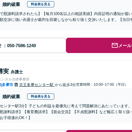
婚約破棄
料金表を見る
で慰謝料請求されたら】【毎月100名以上の相談実績】内容証明の通知が届
額交渉に強い弁護士が裁判を回避しながら粘り強く交渉いたします。【当日中
せ
メール
博実
弁護士
エンタル法律事務所
都
多摩市
京王多摩センター駅
から徒歩3分
営業時間：10:00~17:00（平日）
|
婚約破棄
料金表を見る
センター駅3分】子どもの利益を最優先に考えて問題解決にあたっています
慰謝料請求】【養育費請求】【面会交流】【不貞慰謝料】など幅広く取り扱
お子様連れOK！】