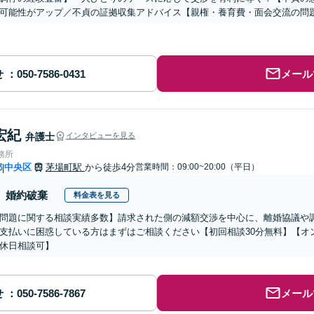
可能性がアップ／不貞の証拠収集アドバイス【親権・養育費・面会交流の問
せ
メール
宏紀
弁護士
インタビューを見る
務所
都
中央区
茅場町駅
から徒歩4分
営業時間：09:00~20:00（平日）
|
婚約破棄
料金表を見る
問題に関する相談実績多数】請求された側の減額交渉を中心に、離婚協議や
支払いに困惑している方はまずはご相談ください【初回相談30分無料】【オ
休日相談可】
せ
メール