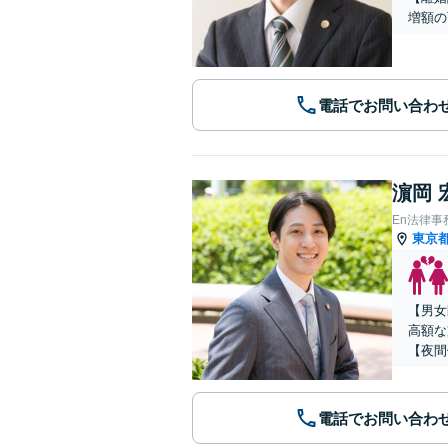
増額の
電話でお問い合わ
濵岡 
En法律事
東京
【男女
高額な
【夜間
電話でお問い合わ