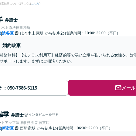
(検索結果について詳しくは
こちら
)
洋
弁護士
々木上原法律事務所
都
渋谷区
代々木上原駅
から徒歩2分
営業時間：10:00~22:00（平日）
|
婚約破棄
相談無料】【法テラス利用可】経済的等で弱い立場を強いられる女性を、対
サポートします。まずはご相談ください。
せ
メール
瑞季
弁護士
インタビューを見る
ートアップ法律事務所 新宿支店
都
新宿区
西新宿駅
から徒歩1分
営業時間：06:30~22:00（平日）
|