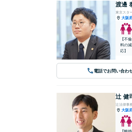
渡邊 
東京スタ
大阪
【不倫
料の減
応】
電話でお問い合わ
辻 健
辻法律事
大阪
【離婚