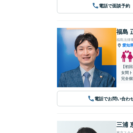
電話で面談予約
福島 
福島法律
愛知
【初回
女間ト
完全個
電話でお問い合わ
三浦 
東京スタ