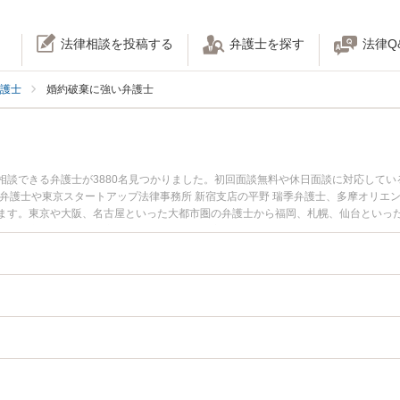
法律相談を投稿する
弁護士を探す
法律Q
護士
婚約破棄に強い弁護士
相談できる弁護士が3880名見つかりました。初回面談無料や休日面談に対応して
弁護士や東京スタートアップ法律事務所 新宿支店の平野 瑞季弁護士、多摩オリエ
ます。東京や大阪、名古屋といった大都市圏の弁護士から福岡、札幌、仙台といっ
。『東京都内で土日や夜間に発生した婚約破棄のトラブルを今すぐに弁護士に相談
婚約破棄の問題を法律相談できる名古屋市内の弁護士に相談予約したい』などでお