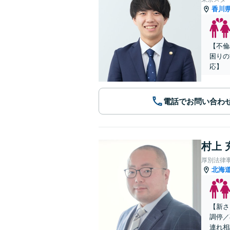
香川
【不倫
困りの
応】
電話でお問い合わ
村上 
厚別法律
北海
【新さ
調停／
連れ相