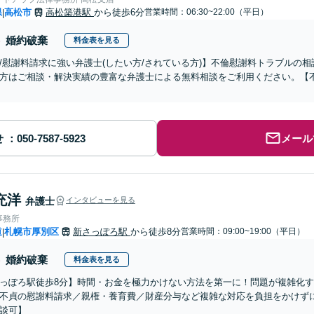
県
高松市
高松築港駅
から徒歩6分
営業時間：06:30~22:00（平日）
|
婚約破棄
料金表を見る
/慰謝料請求に強い弁護士(したい方/されている方)】不倫慰謝料トラブルの相
方はご相談・解決実績の豊富な弁護士による無料相談をご利用ください。【
せ
メール
充洋
弁護士
インタビューを見る
事務所
道
札幌市厚別区
新さっぽろ駅
から徒歩8分
営業時間：09:00~19:00（平日）
|
婚約破棄
料金表を見る
っぽろ駅徒歩8分】時間・お金を極力かけない方法を第一に！問題が複雑化
不貞の慰謝料請求／親権・養育費／財産分与など複雑な対応を負担をかけず
談可】