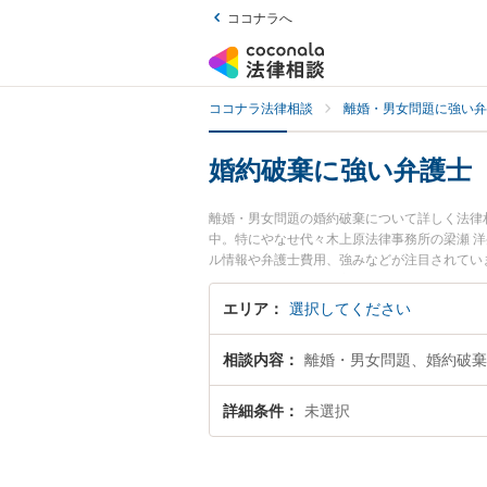
ココナラへ
ココナラ法律相談
離婚・男女問題に強い弁
婚約破棄に強い弁護士
離婚・男女問題の婚約破棄について詳しく法律
中。特にやなせ代々木上原法律事務所の梁瀬 洋
ル情報や弁護士費用、強みなどが注目されてい
な法律相談をお持ちの方は是非ご利用ください
大阪の弁護士を検索したい』『初回相談無料で
エリア
選択してください
相談内容
離婚・男女問題、婚約破棄
詳細条件
未選択