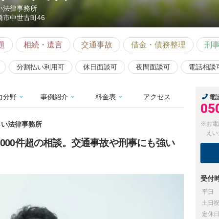
い法律事務所
橋市中世古町46
題
相続・遺言
交通事故
借金・債務整理
刑
分割払い利用可
休日面談可
夜間面談可
電話相談
力分野
事例紹介
料金表
アクセス
電
05
みらい法律事務所
※お電
えい
,000件超の相談。交通事故や刑事にも強い
受付
平日
土日
定休