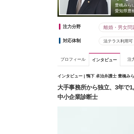
豊橋みら
愛知県
豊
注力分野
離婚・男女問
対応体制
法テラス利用可
プロフィール
注
インタビュー
インタビュー | 鴨下 卓治弁護士 豊橋
大手事務所から独立、3年で1
中小企業診断士