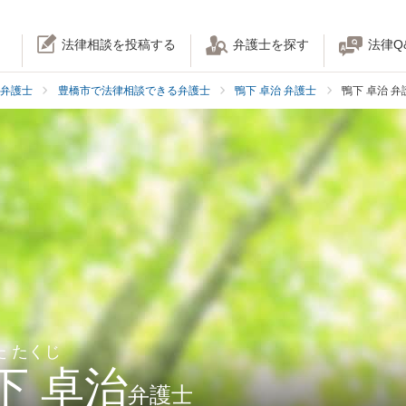
法律相談を投稿する
弁護士を探す
法律Q
弁護士
豊橋市で法律相談できる弁護士
鴨下 卓治 弁護士
鴨下 卓治 
た たくじ
下 卓治
弁護士