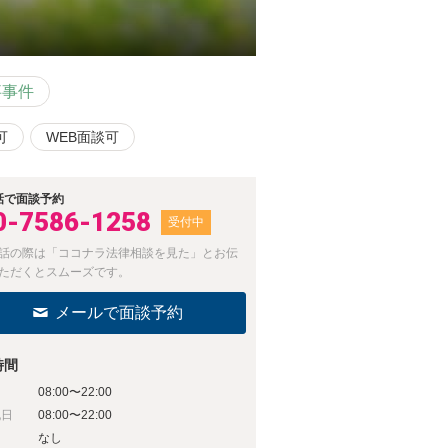
事事件
可
WEB面談可
話で面談予約
0-7586-1258
受付中
話の際は「ココナラ法律相談を見た」とお伝
ただくとスムーズです。
メールで面談予約
時間
08:00〜22:00
祝日
08:00〜22:00
日
なし