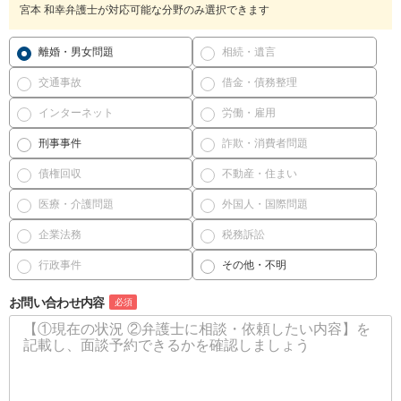
宮本 和幸弁護士が対応可能な分野のみ選択できます
離婚・男女問題
相続・遺言
交通事故
借金・債務整理
インターネット
労働・雇用
刑事事件
詐欺・消費者問題
債権回収
不動産・住まい
医療・介護問題
外国人・国際問題
企業法務
税務訴訟
行政事件
その他・不明
お問い合わせ内容
必須