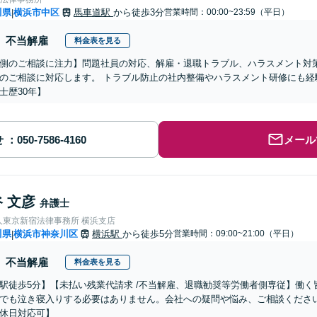
川県
横浜市中区
馬車道駅
から徒歩3分
営業時間：00:00~23:59（平日）
|
不当解雇
料金表を見る
側のご相談に注力】問題社員の対応、解雇・退職トラブル、ハラスメント対
のご相談に対応します。 トラブル防止の社内整備やハラスメント研修にも経
士歴30年】
せ
メール
 文彦
弁護士
人東京新宿法律事務所 横浜支店
川県
横浜市神奈川区
横浜駅
から徒歩5分
営業時間：09:00~21:00（平日）
|
不当解雇
料金表を見る
駅徒歩5分】【未払い残業代請求 /不当解雇、退職勧奨等労働者側専従】働
でも泣き寝入りする必要はありません。会社への疑問や悩み、ご相談ください
休日対応可】