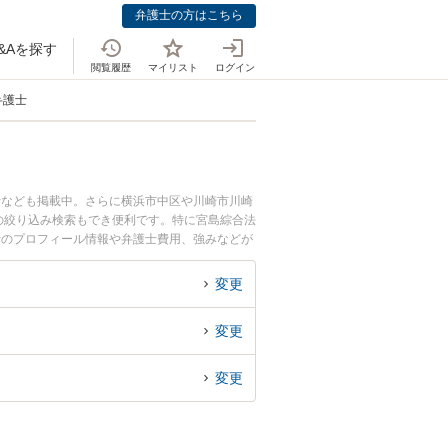
弁護士の方はこちら
&Aを探す
閲覧履歴
マイリスト
ログイン
弁護士
士なども掲載中。さらに横浜市中区や川崎市川崎
の絞り込み検索もでき便利です。特に宮島綜合法
士のプロフィール情報や弁護士費用、強みなどが
ル解決の実績豊富な近くの弁護士を検索したい』
変更
変更
変更