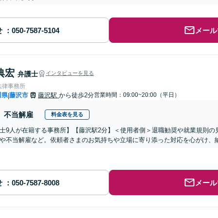
せ
メール
典宏
弁護士
インタビューを見る
法律事務所
川県
藤沢市
藤沢駅
から徒歩2分
営業時間：09:00~20:00（平日）
|
不当解雇
料金表を見る
士9人が在籍する事務所】【藤沢駅2分】＜使用者側＞退職勧奨や就業規則の
や不当解雇など。依頼者さまのお気持ちや立場に寄り添った対応を心がけ、
せ
メール