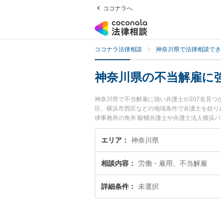
ココナラへ
ココナラ法律相談
神奈川県で法律相談でき
神奈川県の不当解雇に
神奈川県で不当解雇に強い弁護士が207名見
区、横浜市西区などの地域条件で弁護士を絞り
律事務所の角井 駿輔弁護士や弁護士法人横浜
注目されています。『神奈川県で土日や夜間に
『初回相談無料で不当解雇を法律相談できる神
エリア
神奈川県
相談内容
労働・雇用、不当解雇
詳細条件
未選択