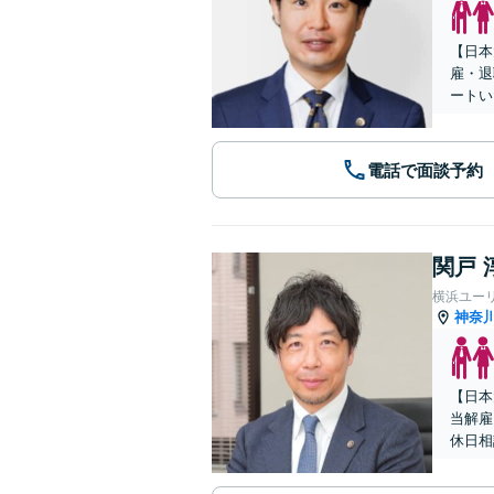
【日本
雇・退
ートい
電話で面談予約
関戸 
横浜ユー
神奈
【日本
当解雇
休日相