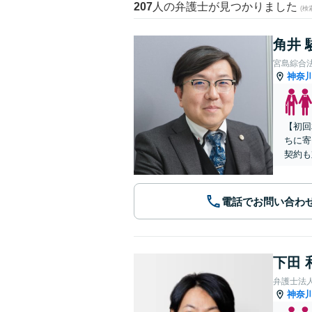
207
人の弁護士が見つかりました
(
角井 
宮島綜合
神奈
【初回
ちに寄
契約も
電話でお問い合わ
下田 
弁護士法
神奈