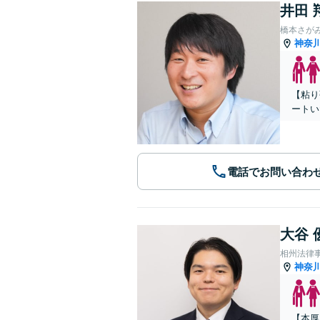
井田 
橋本さが
神奈
【粘り
ートい
電話でお問い合わ
大谷 
相州法律
神奈
【本厚