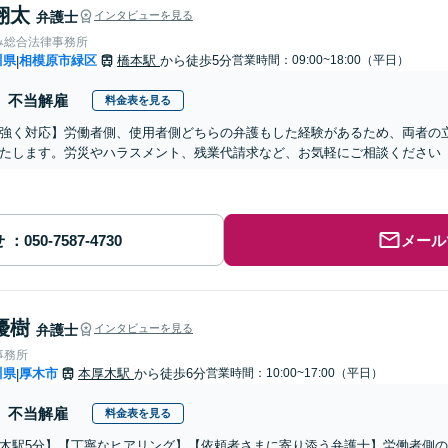
翔太
弁護士
インタビューを見る
み総合法律事務所
川県
相模原市緑区
橋本駅
から徒歩5分
営業時間：09:00~18:00（平日）
|
不当解雇
料金表を見る
強く対応】労働者側、使用者側どちらの弁護もした経験があるため、両者の
たします。労災やハラスメント、残業代請求など、お気軽にご相談ください
せ
メール
優樹
弁護士
インタビューを見る
事務所
川県
厚木市
本厚木駅
から徒歩6分
営業時間：10:00~17:00（平日）
|
不当解雇
料金表を見る
木駅5分】【丁寧なヒアリング】【依頼者さまに寄り添う弁護士】労働者側