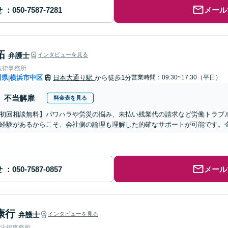
せ
メール
拓
弁護士
インタビューを見る
法律事務所
川県
横浜市中区
日本大通り駅
から徒歩1分
営業時間：09:30~17:30（平日）
|
不当解雇
料金表を見る
初回相談無料】パワハラや労災の悩み、未払い残業代の請求など労働トラブ
経験があるからこそ、会社側の論理も理解した的確なサポートが可能です。
せ
メール
康行
弁護士
インタビューを見る
浜法律事務所