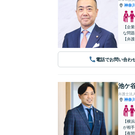
神奈
【企業
な問題
【弁護
電話でお問い合わ
池ケ谷
弁護士法
神奈
【横浜
が相手
【夜間