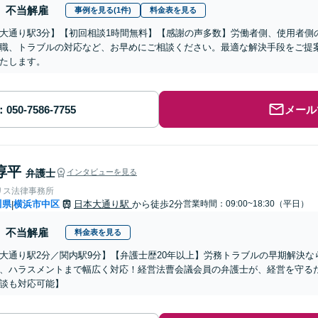
不当解雇
事例を見る(1件)
料金表を見る
大通り駅3分】【初回相談1時間無料】【感謝の声多数】労働者側、使用者側
職、トラブルの対応など、お早めにご相談ください。最適な解決手段をご提
たします。
メール
淳平
弁護士
インタビューを見る
リス法律事務所
川県
横浜市中区
日本大通り駅
から徒歩2分
営業時間：09:00~18:30（平日）
|
不当解雇
料金表を見る
大通り駅2分／関内駅9分】【弁護士歴20年以上】労務トラブルの早期解決
、ハラスメントまで幅広く対応！経営法曹会議会員の弁護士が、経営を守る
談も対応可能】