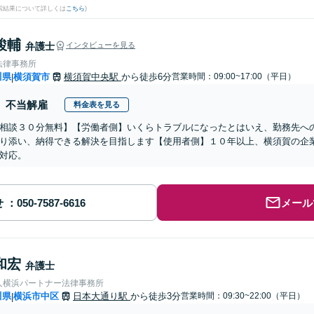
検索結果について詳しくは
こちら
)
駿輔
弁護士
インタビューを見る
法律事務所
川県
横須賀市
横須賀中央駅
から徒歩6分
営業時間：09:00~17:00（平日）
|
不当解雇
料金表を見る
相談３０分無料】【労働者側】いくらトラブルになったとはいえ、勤務先へ
り添い、納得できる解決を目指します【使用者側】１０年以上、横須賀の企
対応。
せ
メール
和宏
弁護士
人横浜パートナー法律事務所
川県
横浜市中区
日本大通り駅
から徒歩3分
営業時間：09:30~22:00（平日）
|