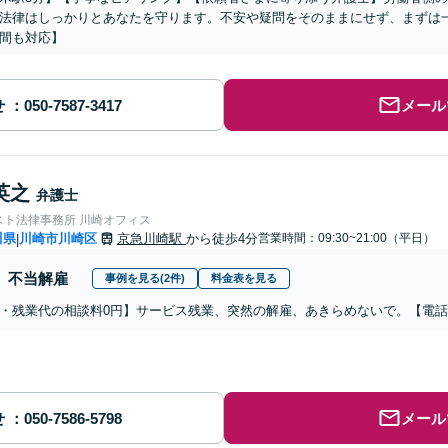
法律はしっかりとあなたを守ります。不安や疑問をそのままにせず、まずは
間も対応】
せ
メール
英之
弁護士
スト法律事務所 川崎オフィス
川県
川崎市川崎区
京急川崎駅
から徒歩4分
営業時間：09:30~21:00（平日）
|
不当解雇
事例を見る(2件)
料金表を見る
・残業代の相談料0円】サービス残業、突然の解雇、あきらめないで。【電
せ
メール