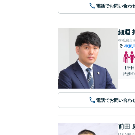
電話でお問い合わ
細淵 
横浜綜合
神奈
【平日
法務の
電話でお問い合わ
前田 
M＆M横