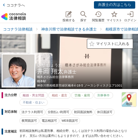
弁護士の方はこちら
ココナラへ
投稿する
探す
閲覧履歴
マイリスト
ログイン
ココナラ法律相談
神奈川県で法律相談できる弁護士
相模原市で法律相
マイリストに入れる
いだ しょうた
井田 翔太
弁護士
橋本さがみ総合法律事務所
橋本駅
神奈川県
相模原市緑区橋本4-18-5 ノースシティスクエア1001
注力分野
離婚・男女問題
相続・遺言
労働・雇用
刑事事件
不動産・住まい
対応体制
法テラス利用可
分割払い利用可
初回面談無料
休日面談可
夜間面談可
電話相談可
WEB面談可
初回相談無料は私選刑事、相続分野、もしくは法テラス利用の場合のみとなり
注意補足
ます。 支払い方法は案件にもよりますので、まずはお問い合わせください。